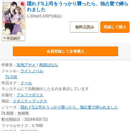
隠れドS上司をうっかり襲ったら、独占愛で縛ら
れました
1,300pt/1,430円(税込)
無料立読み
登録して購入
作品紹介
会員登録して全巻購入
作家名：
加地アヤメ
/
南国ばなな
ジャンル：
ライトノベル
TL小説
作品タグ：
クール
※システムにて自動抽出したものを表示しています
出版社：
アルファポリス
雑誌：
エタニティブックス
シリーズ：
隠れドS上司をうっかり襲ったら、独占愛で縛られました
DL期限：無期限
配信開始日：2024年8月7日
ファイルサイズ：0.7MB