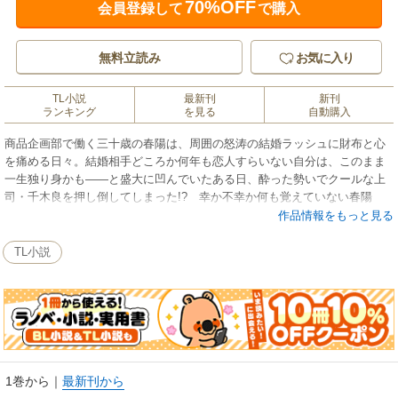
70%OFF
会員登録して
で購入
無料立読み
お気に入り
TL小説
最新刊
新刊
ランキング
を見る
自動購入
商品企画部で働く三十歳の春陽は、周囲の怒涛の結婚ラッシュに財布と心
を痛める日々。結婚相手どころか何年も恋人すらいない自分は、このまま
一生独り身かも――と盛大に凹んでいたある日、酔った勢いでクールな上
司・千木良を押し倒してしまった!? 幸か不幸か何も覚えていない春陽
に、全てなかったことにしてくれた千木良。だけど、不意打ちのように甘
作品情報をもっと見る
やかしてくる彼の思わせぶりな言動に、どうしようもなく心と体が疼いて
しまい……。「どうやら私は、かなり独占欲が強い、嫉妬深い男のようだ
TL小説
よ」クールな隠れドＳ上司をうっかりその気にさせてしまったアラサー女
子の、甘すぎる受難！ ※電子版は単行本をもとに編集しています。
1巻から
｜
最新刊から