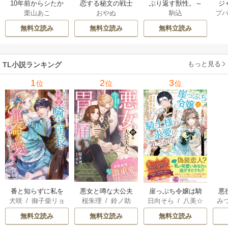
ジ
10年前からシたか
恋する秘文の戦士
ぶり返す獣性。～
プ
栗山あこ
おやぬ
駒込
ク！
った。～理性爆散
たち【forcs edite
カースト上位な男
した幼馴染のわか
d】 43-44巻
の、10年越しの激
無料立読み
無料立読み
無料立読み
らせＨ 12巻
愛 23巻
もっと見る
TL小説ランキング
1
2
3
位
位
位
番と知らずに私を
悪女と噂な大公夫
悪
崖っぷち令嬢は騎
犬咲
/
御子柴リョ
桜朱理
/
鈴ノ助
み
日向そら
/
八美☆
買った純愛こじら
人は今日も胃が痛
の
士様の求愛に気づ
ウ
わん
せ騎士団長に運命
い～政略結婚の先
かない【初回限定S
無料立読み
無料立読み
無料立読み
の愛を捧げられま
には夫の激重愛が
S付】【イラスト