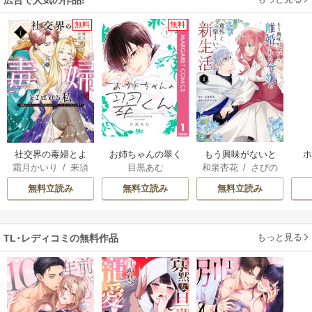
広告で人気の作品!
無料
無料
社交界の毒婦とよ
お姉ちゃんの翠く
もう興味がないと
霜月かいり
/
来須
目黒あむ
和泉杏花
/
さびの
ばれる私～素敵な
ん
離婚された令嬢の
みかん
ぶち
辺境伯令息に腕を
意外と楽しい新生
無料立読み
無料立読み
無料立読み
折られたので、責
活
任とってもらいま
す～
もっと見る
TL･レディコミの無料作品