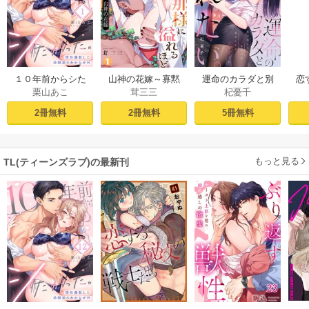
１０年前からシた
山神の花嫁～寡黙
運命のカラダと別
恋
栗山あこ
茸三三
杞憂千
かった。～理性爆
な旦那様に溢れる
れたい。～思い出
たち
散した幼馴染のわ
ほど注がれる寵愛
したくなかった、
2冊無料
2冊無料
5冊無料
からせＨ（１）
～【TL版】 1巻
元カレとのズブズ
ブH（1）
もっと見る
TL(ティーンズラブ)の最新刊