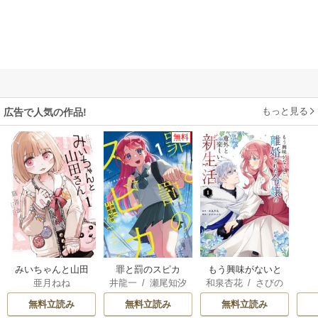
もっと見る
広告で人気の作品!
無料
みいちゃんと山田
罪と罰のスピカ
もう興味がないと
亜月ねね
井龍一
/
瀬尾知汐
和泉杏花
/
さびの
さん
離婚された令嬢の
ぶち
意外と楽しい新生
無料立読み
無料立読み
無料立読み
活