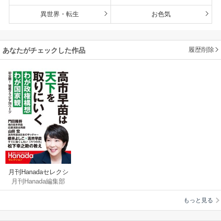
異世界・転生
お色気
履歴削除
あなたがチェックした作品
月刊Hanadaセレクシ
月刊Hanada編集部
ョン 高市早苗は天下
を取りにいく
もっと見る