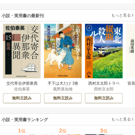
もっと見る
小説・実用書の最新刊
交代寄合伊那衆異
手下は犬だけ 3巻
西村京太郎トラベ
宣長
佐伯泰英
風野真知雄
西村京太郎
聞 15巻
ルミステリー・セ
レクション 2巻
無料立読み
無料立読み
無料立読み
もっと見る
小説・実用書ランキング
1
2
3
位
位
位