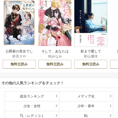
公爵家の長女でし
そして、あなたは
影まで愛して
鈴音さや
柏みなみ
影山優佳
た
私を捨てる
無料立読み
無料立読み
無料立読み
その他の人気ランキングをチェック！
総合ランキング
メディア化
少女・女性
少年・青年
TL・レディコミ
BL