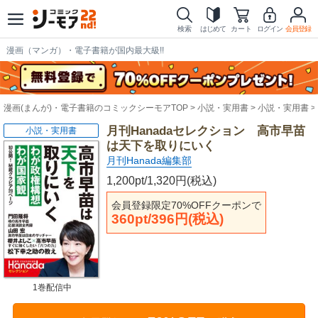
検索
はじめて
カート
ログイン
会員登録
漫画（マンガ）・電子書籍が国内最大級!!
漫画(まんが)・電子書籍のコミックシーモアTOP
小説・実用書
小説・実用書
月刊Hanadaセレクション 高市早苗
小説・実用書
は天下を取りにいく
月刊Hanada編集部
1,200pt/1,320円(税込)
会員登録限定70%OFFクーポンで
360pt/396円(税込)
1巻配信中