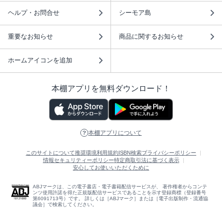
ヘルプ・お問合せ
シーモア島
重要なお知らせ
商品に関するお知らせ
ホームアイコンを追加
本棚アプリを無料ダウンロード！
本棚アプリについて
このサイトについて
推奨環境
利用規約
ISBN検索
プライバシーポリシー
情報セキュリティーポリシー
特定商取引法に基づく表示
安心してお使いいただくために
ABJマークは、この電子書店・電子書籍配信サービスが、 著作権者からコンテ
ンツ使用許諾を得た正規版配信サービスであることを示す登録商標（登録番号
第6091713号）です。 詳しくは［ABJマーク］または［電子出版制作・流通協
議会］で検索してください。
(C)NTTソルマーレ