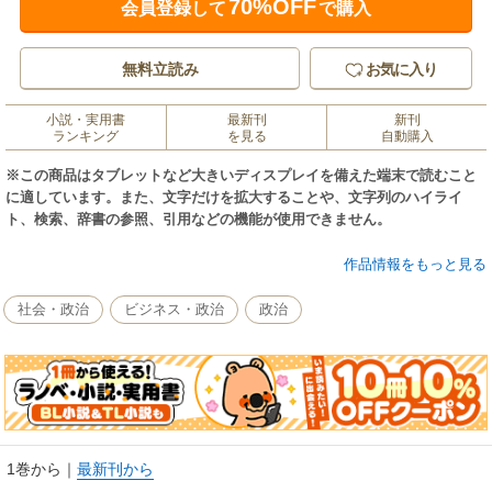
70%OFF
会員登録して
で購入
無料立読み
お気に入り
小説・実用書
最新刊
新刊
ランキング
を見る
自動購入
※この商品はタブレットなど大きいディスプレイを備えた端末で読むこと
に適しています。また、文字だけを拡大することや、文字列のハイライ
ト、検索、辞書の参照、引用などの機能が使用できません。
〝独占〟緊急出版！早苗あれば憂いなし！「人間・高市早苗」と「政治
作品情報をもっと見る
家・高市早苗」が永久保存版！目次【わが政権構想】◎高市早苗憲法修
正、そして国防軍と】 ◎門田隆将 【特別寄稿】魂の高市早苗応援演説【な
社会・政治
ビジネス・政治
政治
ぜ、高市早苗なのか】◎山田宏 【特別寄稿】高市早苗は日本のサッチャー
だ【松下幸之助の教え】◎高市早苗 【特別手記】松下幸之助塾長から戴い
た「物差し」【政治家一年生時代の日記30年ぶりに公開！ 】◎高市早苗ぶ
っとび永田町日記①② 【櫻井よしこ×高市早苗 特別大型対談】①総理にな
ってすぐに強くしたい「六つの力」②セキュリティ・クリアランスで日本
企業にチャンス！③私が総理なら台湾と合同訓練やります④日本人を守る
ような思い【ウクライナ戦争、私はこう考える】◎高市早苗 【緊急寄稿】
1巻から
｜
最新刊から
ウクライナ戦争論【台湾有事、私はこう考える】◎高市早苗 【緊急寄稿】