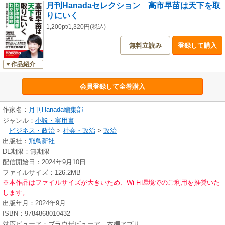
月刊Hanadaセレクション 高市早苗は天下を取
日本は台湾をもっともっと大切に【わが心の安倍総理】◎高市早苗 【涙の
りにいく
独占手記】忘れられない安倍総理との闘い◎高市早苗 三回忌、残された多
くの宿題【初公開！ 秘蔵グラビア28ページ】①人間・高市早苗②政治家・
1,200pt/1,320円(税込)
高市早苗
無料立読み
登録して購入
作品紹介
会員登録して全巻購入
作家名：
月刊Hanada編集部
ジャンル：
小説・実用書
ビジネス・政治
>
社会・政治
>
政治
出版社：
飛鳥新社
DL期限：無期限
配信開始日：2024年9月10日
ファイルサイズ：126.2MB
※本作品はファイルサイズが大きいため、Wi-Fi環境でのご利用を推奨いた
します。
出版年月：2024年9月
ISBN：9784868010432
対応ビューア：ブラウザビューア、本棚アプリ