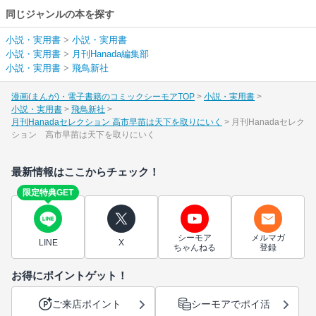
同じジャンルの本を探す
小説・実用書
>
小説・実用書
小説・実用書
>
月刊Hanada編集部
小説・実用書
>
飛鳥新社
漫画(まんが)・電子書籍のコミックシーモアTOP
小説・実用書
小説・実用書
飛鳥新社
月刊Hanadaセレクション 高市早苗は天下を取りにいく
月刊Hanadaセレク
ション 高市早苗は天下を取りにいく
最新情報はここからチェック！
限定特典GET
シーモア
メルマガ
LINE
X
ちゃんねる
登録
お得にポイントゲット！
ご来店ポイント
シーモアでポイ活