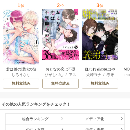
1
2
3
位
位
位
君は僕の理想の彼
おとなの恋は不器
嫌われ者の俺はや
MO
しろうさな
ひがしづむ
/
アス
犬崎ヨナ
/
赤牙
mo
氏
用なので
り直しの世界で義
U
ティル編集部
弟達にごまをする
無料立読み
無料立読み
無料立読み
（分冊版）
その他の人気ランキングをチェック！
総合ランキング
メディア化
少女・女性
少年・青年