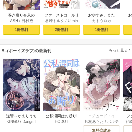
おやすみ、また
巻き戻り令息の
ファーストコール 1
カトウロカ
ASH
/
日村透
谷崎トルク
/
U-min
ね。ましろくん。
ね。
脱・悪役計画１
～童貞外科医、年
【電子限定漫画付
下ヤクザの嫁にさ
1冊無料
1冊無料
2冊無料
き】
れそうです！～
【単行本版(シーモ
ア限定描き下ろし
もっと見る
BL(ボーイズラブ)の最新刊
付き)】
逆讐～かえりうち
エチュード・イ
フ
公私混同はお断り!
KINGO
/
Dangmil
片桐あらた
/
ボルテ
谷
HODOT
～【タテヨミ】 36
ン・ザ・ルーム[Blu
～
【タテヨミ】 67巻
ージ
巻
Mellow] 7巻
下
無料立読み