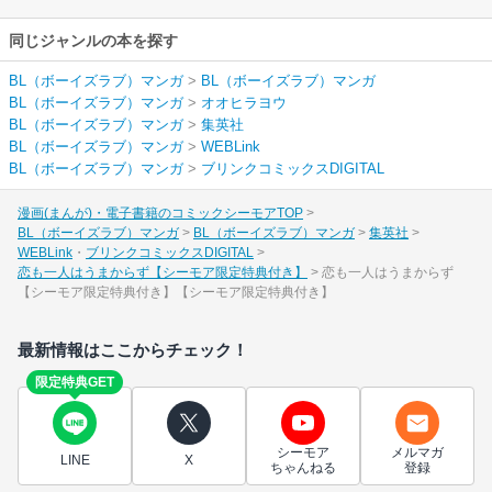
同じジャンルの本を探す
BL（ボーイズラブ）マンガ
>
BL（ボーイズラブ）マンガ
BL（ボーイズラブ）マンガ
>
オオヒラヨウ
BL（ボーイズラブ）マンガ
>
集英社
BL（ボーイズラブ）マンガ
>
WEBLink
BL（ボーイズラブ）マンガ
>
ブリンクコミックスDIGITAL
漫画(まんが)・電子書籍のコミックシーモアTOP
BL（ボーイズラブ）マンガ
BL（ボーイズラブ）マンガ
集英社
WEBLink
ブリンクコミックスDIGITAL
恋も一人はうまからず【シーモア限定特典付き】
恋も一人はうまからず
【シーモア限定特典付き】【シーモア限定特典付き】
最新情報はここからチェック！
限定特典GET
シーモア
メルマガ
LINE
X
ちゃんねる
登録