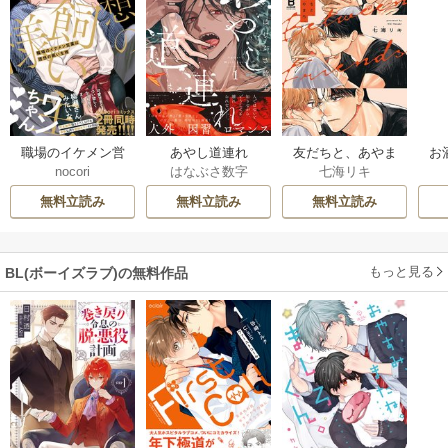
職場のイケメン営
あやし道連れ
友だちと、あやま
お
nocori
はなぶさ数字
七海リキ
業は理想の飼い主
ち。
さ
様【単行本版】
無料立読み
無料立読み
無料立読み
もっと見る
BL(ボーイズラブ)の無料作品