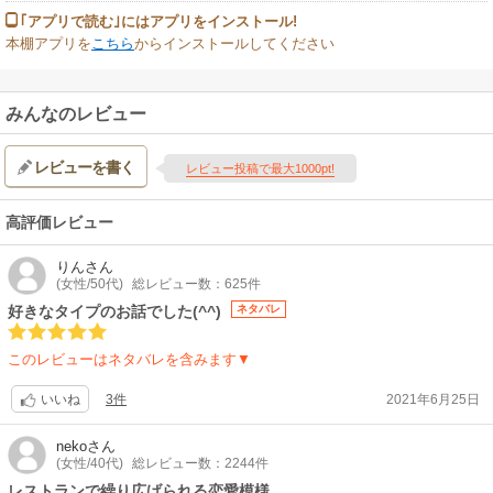
｢アプリで読む｣にはアプリをインストール!
本棚アプリを
こちら
からインストールしてください
みんなのレビュー
レビューを書く
レビュー投稿で最大1000pt!
高評価レビュー
りん
さん
(女性/50代)
総レビュー数：625件
好きなタイプのお話でした(^^)
ネタバレ
このレビューはネタバレを含みます▼
3件
2021年6月25日
いいね
neko
さん
(女性/40代)
総レビュー数：2244件
レストランで繰り広げられる恋愛模様