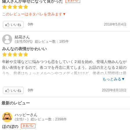
陽人さんが幸せになって良かった
ネタバレ
このレビューはネタバレを含みます▼
0件
2018年5月4日
いいね
結花
さん
(女性/50代)
総レビュー数：185件
みんなの表情がかわいい
年齢や立場などに悩みつつも恋をしていく２組を始め、登場人物みんなが
良い表情をするので、各コマを丹念に見てしまう。お話の主となる２組の
うち、前者はちょっとメルヘンやコメディ風だけど、後者の人間模様は最
後までなかなか混線していてドキドキした。華やかと賑やか、どちらを選
もっとみる▼
ぶかな！？と思ったけど、納得の結末。
0件
2020年8月10日
いいね
最新のレビュー
ハッピー
さん
(女性/－)
総レビュー数：2398件
ほのぼの
ネタバレ