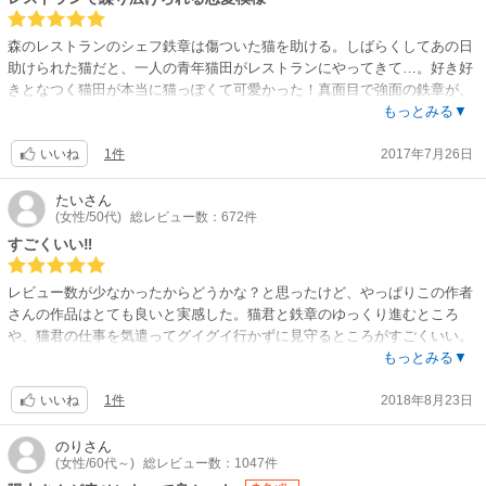
森のレストランのシェフ鉄章は傷ついた猫を助ける。しばらくしてあの日
助けられた猫だと、一人の青年猫田がレストランにやってきて…。好き好
きとなつく猫田が本当に猫っぽくて可愛かった！真面目で強面の鉄章が、
本当に猫？と意識していくところも面白い！後半はレストランで働く仲間
もっとみる▼
陽人のお話。ずっと片思いしていた同級生篠崎とつらい日々を過ごしてい
1件
2017年7月26日
て…。お店の客圭吾にアプローチされ、切なく揺れるお話です。前半で可
いいね
愛さにキュンとさせられ、後半で切なくさせられ…。素敵なストーリーで
した！
たい
さん
(女性/50代)
総レビュー数：672件
すごくいい‼
レビュー数が少なかったからどうかな？と思ったけど、やっぱりこの作者
さんの作品はとても良いと実感した。猫君と鉄章のゆっくり進むところ
や、猫君の仕事を気遣ってグイグイ行かずに見守るところがすごくいい。
陽人は圭吾とくっついてくれて良かった。登場人物に悪人はいなくて、雑
もっとみる▼
誌に記事を書いた人も、サッカー選手もサイテー野郎だけどクズではない
1件
2018年8月23日
ので、読後感も良かった。
いいね
のり
さん
(女性/60代～)
総レビュー数：1047件