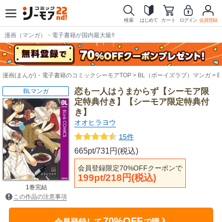
検索
はじめて
カート
ログイン
会員登録
漫画（マンガ）・電子書籍が国内最大級!!
漫画(まんが)・電子書籍のコミックシーモアTOP
BL（ボーイズラブ）マンガ
恋も一人はうまからず【シーモア限
BLマンガ
定特典付き】【シーモア限定特典付
き】
オオヒラヨウ
15件
665pt/731円(税込)
会員登録限定70%OFFクーポンで
199pt/218円(税込)
1巻完結
この作品の注意事項
70%OFF
会員登録して
で購入