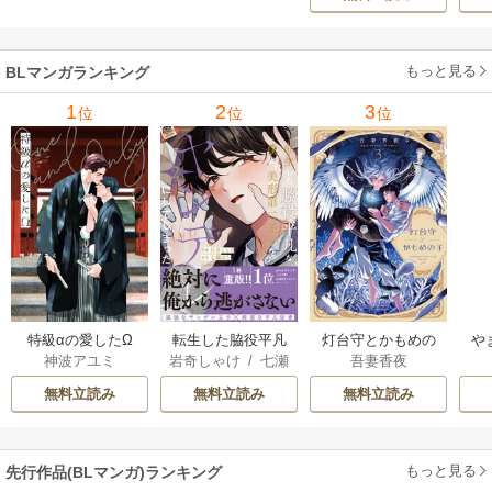
【
ア
もっと見る
BLマンガランキング
1
2
3
位
位
位
特級αの愛したΩ
転生した脇役平凡
灯台守とかもめの
や
神波アユミ
岩奇しゃけ
/
七瀬
吾妻香夜
な僕は、美形第二
子
か
おむ
王子をヤンデレに
無料立読み
無料立読み
無料立読み
してしまった【シ
ーモア限定版】
もっと見る
先行作品(BLマンガ)ランキング