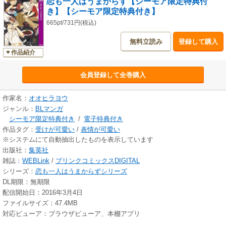
恋も一人はうまからず【シーモア限定特典付
き】【シーモア限定特典付き】
665pt/731円(税込)
無料立読み
登録して購入
作品紹介
会員登録して全巻購入
作家名：
オオヒラヨウ
ジャンル：
BLマンガ
シーモア限定特典付き
/
電子特典付き
作品タグ：
受けが可愛い
/
表情が可愛い
※システムにて自動抽出したものを表示しています
出版社：
集英社
雑誌：
WEBLink
/
ブリンクコミックスDIGITAL
シリーズ：
恋も一人はうまからずシリーズ
DL期限：無期限
配信開始日：2016年3月4日
ファイルサイズ：47.4MB
対応ビューア：ブラウザビューア、本棚アプリ