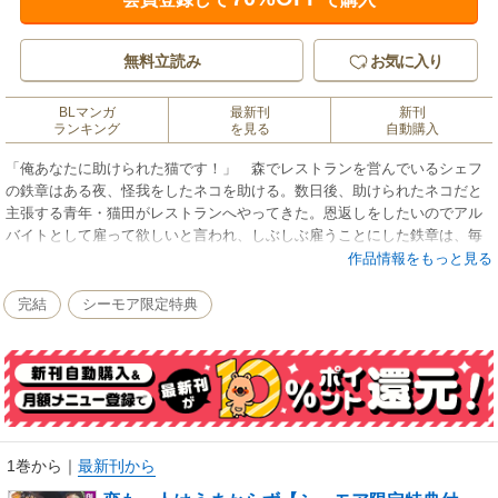
無料立読み
お気に入り
BLマンガ
最新刊
新刊
ランキング
を見る
自動購入
「俺あなたに助けられた猫です！」 森でレストランを営んでいるシェフ
の鉄章はある夜、怪我をしたネコを助ける。数日後、助けられたネコだと
主張する青年・猫田がレストランへやってきた。恩返しをしたいのでアル
バイトとして雇って欲しいと言われ、しぶしぶ雇うことにした鉄章は、毎
日のように「好きです！」と伝えてくる猫田を少しずつ意識してしまう。
作品情報をもっと見る
猫田の正体、そして本心とは!? 「あいつが現れたらすぐ気持ち持ってか
れるのかよ…！」 鉄章の店で働く陽人はある日、片想い相手の篠崎と喧
完結
シーモア限定特典
嘩してしまう。同居していた家を飛び出して街を歩いていると、常連客の
圭吾と会う。「うちに泊まんなよ！」と提案され、圭吾の家でお世話にな
ることにした陽人。優しく接してくれる彼に対して、陽人の心は次第に揺
らいでいき──…。
※本コンテンツには、コミックシーモア限定特典が付与されています
1巻から
｜
最新刊から