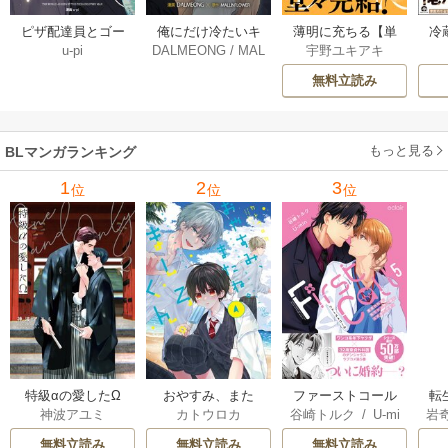
薄明に充ちる【単
冷
ピザ配達員とゴー
俺にだけ冷たいキ
宇野ユキアキ
u-pi
DALMEONG
/
MAL
行本版】 5巻
ルドパレス【タテ
ミ【タテヨミ】 34
LINFLOWER
ヨミ】 104巻
巻
無料立読み
もっと見る
BLマンガランキング
1
2
3
位
位
位
特級αの愛したΩ
おやすみ、また
ファーストコール
転
神波アユミ
カトウロカ
谷崎トルク
/
U-mi
岩
ね。ましろくん。
～童貞外科医、年
な
n
【電子限定漫画付
下ヤクザの嫁にさ
王
無料立読み
無料立読み
無料立読み