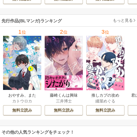
き】
れそうです！～
し
【単行本版(シーモ
ア限定描き下ろし
もっと見る
先行作品(BLマンガ)ランキング
付き)】
1
2
3
位
位
位
おやすみ、また
藤崎くんは興味
推しカプの攻め
君
カトウロカ
三井博士
綴屋めぐる
ね。ましろくん。
津々【コミックス
が、かわいすぎて
【電子限定漫画付
版】
困る
無料立読み
無料立読み
無料立読み
き】
その他の人気ランキングをチェック！