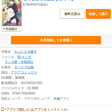
619pt/680円(税込)
無料立読み
登録して購入
作品紹介
会員登録して全巻購入
作家名：
かぶとまる蝶子
ジャンル：
BLマンガ
マンガ家・作家(BL)
出版社：
オークラ出版
雑誌：
アクアコミックス
DL期限：無期限
配信開始日：2012年8月28日
ファイルサイズ：22.8MB
ISBN：9784775503843
対応ビューア：ブラウザビューア、本棚アプリ
｢アプリで読む｣にはアプリをインストール!