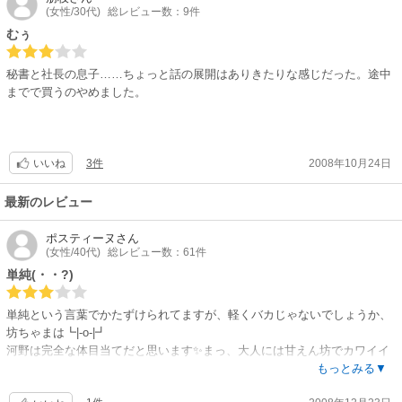
(女性/30代)
総レビュー数：9件
むぅ
秘書と社長の息子……ちょっと話の展開はありきたりな感じだった。途中
までで買うのやめました。
3件
2008年10月24日
いいね
最新のレビュー
ポスティーヌ
さん
(女性/40代)
総レビュー数：61件
単純(・・?)
単純という言葉でかたずけられてますが、軽くバカじゃないでしょうか、
坊ちゃまは┗|-o-|┛
河野は完全な体目当てだと思います✨まっ、大人には甘えん坊でカワイイ
のかな?
もっとみる▼
この子が愛しく思えないと、立派なＳとは呼べないんですかね?