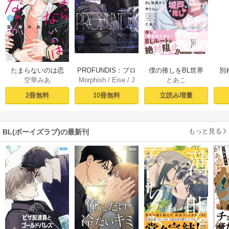
PROFUNDIS：プロ
たまらないのは恋
僕の推しをBL世界
別
Morphish
/
Eise
/
J
空華みあ
とあこ
フンディス【タテ
なのか（１）【シ
から守りたい【シ
掛
aeyoung
ヨミ】1
ーモア限定特典付
ーモア限定特典付
ミ
10冊無料
2冊無料
立読み増量
き】
き電子単行本】 上
定
巻
もっと見る
BL(ボーイズラブ)の最新刊