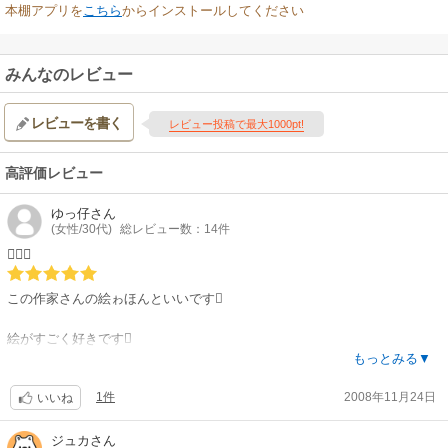
本棚アプリを
こちら
からインストールしてください
みんなのレビュー
レビューを書く
レビュー投稿で最大1000pt!
高評価レビュー
ゆっ仔
さん
(女性/30代)
総レビュー数：14件

この作家さんの絵ゎほんといいです
絵がすごく好きです
もっとみる▼
1件
2008年11月24日
代表作もよかったんだけど、私的にゎ1000万ドルの恋人が好きです
いいね
ちょっと胸キュンな感じがしてよかったです
ジュカ
さん