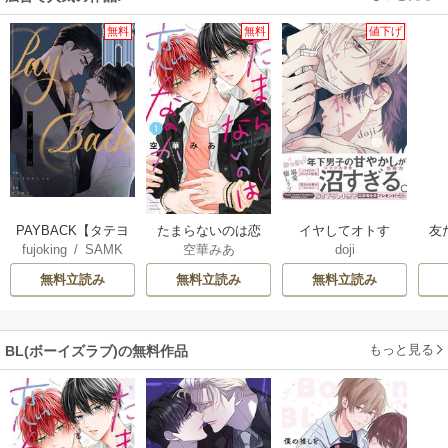
無料
無料
値下げ
PAYBACK【タテヨ
たまらないのは恋
イヤしてオトす
友
fujoking
/
SAMK
空華みあ
doji
ミ】
なのか
【コミックス版】
無料立読み
無料立読み
無料立読み
もっと見る
BL(ボーイズラブ)の無料作品