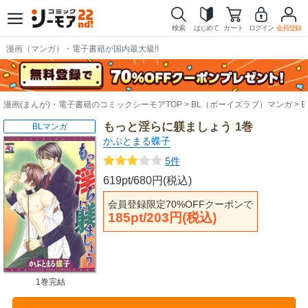
検索
はじめて
カート
ログイン
会員登録
漫画（マンガ）・電子書籍が国内最大級!!
漫画(まんが)・電子書籍のコミックシーモアTOP
BL（ボーイズラブ）マンガ
もっと淫らに躾ましょう 1巻
BLマンガ
かぶとまる蝶子
5件
619pt/680円(税込)
会員登録限定70%OFFクーポンで
185pt/203円(税込)
1巻完結