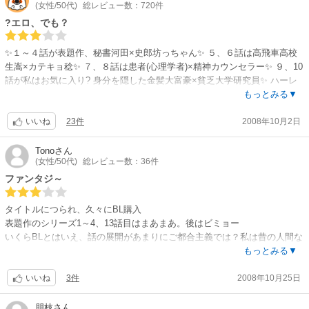
(女性/50代)
総レビュー数：720件
?エロ、でも？
✨１～４話が表題作、秘書河田×史郎坊っちゃん✨ ５、６話は高飛車高校
生嵩×カテキョ稔✨ ７、８話は患者(心理学者)×精神カウンセラー✨ ９、10
話が私はお気に入り? 身分を隠した金髪大富豪×貧乏大学研究員✨ ハーレ
クインか水戸黄門かッ？と、ツッコミたくなりますが、まー、そこはソ
もっとみる▼
レ、BLマンガですから?✋ 11、12話は高校生Ｓ従兄弟とＭリーマンがＳＭ
23件
2008年10月2日
ごっこ✨ 13話は再び河田×史郎シメで、秘書室でエロエロＨ? 私、史郎坊
いいね
っちゃんバカだと思うの? 会社は切れ者河田が守ってくのかしら？ Ｈ多い
と規制も厳しく、白画面にセリフと擬音だけとか、モバの限界を感じます
Tono
さん
(女性/50代)
総レビュー数：36件
が、そのぶん、震える画面でカバーかしら？
ファンタジ～
タイトルにつられ、久々にBL購入
表題作のシリーズ1～4、13話目はまあまあ。後はビミョー
いくらBLとはいえ、話の展開があまりにご都合主義では？私は昔の人間な
ので、揺れる心の描写はBLの前戯派です。ポイントの割りにコマ数が少な
もっとみる▼
このシリーズはちょっと損した気分になります。
3件
2008年10月25日
いいね
朋枝
さん