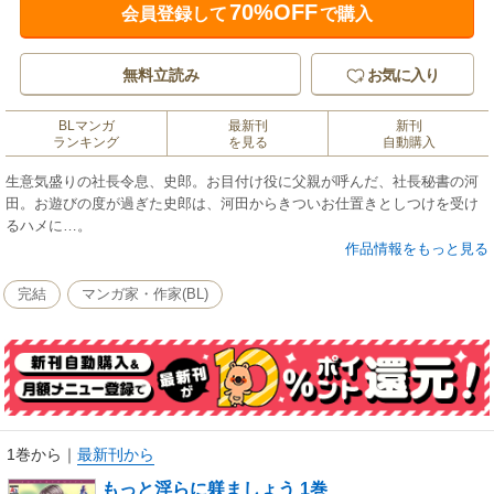
70%OFF
会員登録して
で購入
無料立読み
お気に入り
BLマンガ
最新刊
新刊
ランキング
を見る
自動購入
生意気盛りの社長令息、史郎。お目付け役に父親が呼んだ、社長秘書の河
田。お遊びの度が過ぎた史郎は、河田からきついお仕置きとしつけを受け
るハメに…。
作品情報をもっと見る
完結
マンガ家・作家(BL)
1巻から
｜
最新刊から
もっと淫らに躾ましょう 1巻