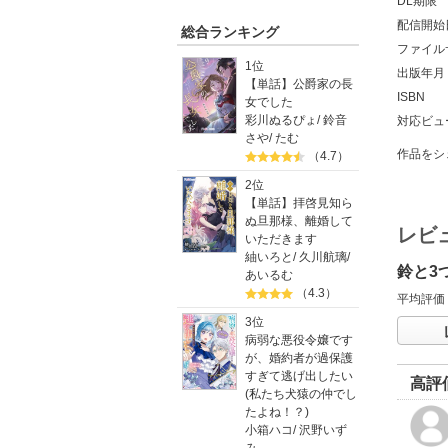
DL期限
配信開始
総合ランキング
ファイル
1位
出版年月
【単話】公爵家の長
ISBN
女でした
彩川ぬるぴょ
/
鈴音
対応ビュ
さや
/
たむ
作品をシ
（4.7）
2位
【単話】拝啓見知ら
ぬ旦那様、離婚して
レビ
いただきます
紬いろと
/
久川航璃
/
鈴と3
あいるむ
（4.3）
平均評価
3位
病弱な悪役令嬢です
が、婚約者が過保護
すぎて逃げ出したい
高評
(私たち犬猿の仲でし
たよね！？)
小箱ハコ
/
沢野いず