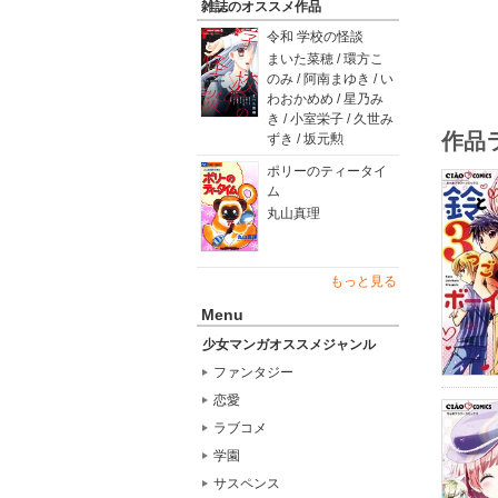
雑誌のオススメ作品
令和 学校の怪談
まいた菜穂 / 環方こ
のみ / 阿南まゆき / い
わおかめめ / 星乃み
き / 小室栄子 / 久世み
作品
ずき / 坂元勲
ポリーのティータイ
ム
丸山真理
もっと見る
Menu
少女マンガオススメジャンル
ファンタジー
恋愛
ラブコメ
学園
サスペンス