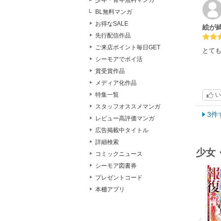
少年・青年無料マンガ
BL無料マンガ
お得なSALE
絵が
先行配信作品
ご来店ポイント毎日GET
とて
シーモアでポイ活
賞受賞作品
メディア化作品
い
特集一覧
スタッフオススメマンガ
3件
レビュー高評価マンガ
広告掲載中タイトル
詳細検索
少女
コミックニュース
シーモア図書券
プレゼントコード
本棚アプリ
o
v