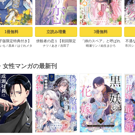
1冊無料
立読み増量
3冊無料
子版限定特典付き】
傍観者の恋１【初回限定
「姉のスペア」と呼ばれ
不遇
いも
/
昌未
/
はぐれメタ
ナツ
/
あき
/
吉田了
晴瀬リン
/
結生まひろ
市川シ
切れ令嬢は報復を誓
ペーパー付】【電子限定
た身代わり人生は、今日
術師
ボ
した。1～魔導書の力
特典付】【シーモア限定
でやめることにします～
国を叩き潰します～
特典付き】
辺境で自由を満喫中なの
で、今さら真の聖女と言
・女性マンガの最新刊
われても知りません！～
1巻
s