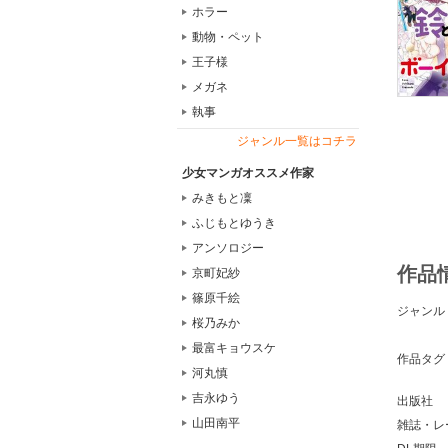
ホラー
動物・ペット
王子様
メガネ
執事
ジャンル一覧はコチラ
少女マンガオススメ作家
みきもと凜
ふじもとゆうき
アンソロジー
作品
京町妃紗
篠原千絵
ジャンル
桜乃みか
最富キョウスケ
作品タグ
河丸慎
吉永ゆう
出版社
山田南平
雑誌・レ