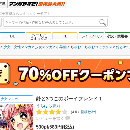
ア島
電子書籍ならコミックシーモア！
シーモア
BL
TL
ライトノベル
小説・実用書
コミックス
少女・女性マンガ
少女マンガ
小学館
ちゃお
ちゃおコミックス
鈴と3つ
鈴と3つごのボーイフレンド 1
少女マンガ
うちはら香乃
（4.0）
投稿数3件
レビューを書く
530pt/583円(税込)