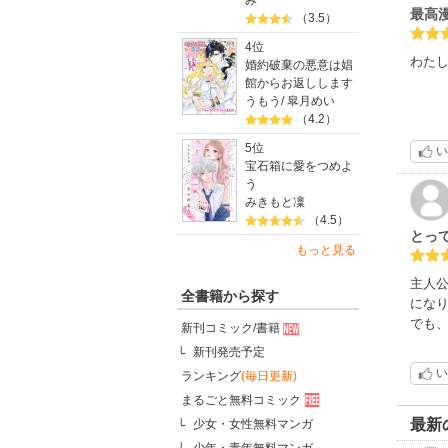
み
最高
（3.5）
4位
わた
婚約破棄の悪意は娼
館からお返しします
うもう
/
皐月めい
（4.2）
5位
い
宝石箱に愛をつめよ
う
みきもと凜
（4.5）
とっ
もっと見る
主人
全書籍から探す
にな
でも
新刊コミック/書籍
新刊発売予定
い
ランキング
(毎日更新)
まるごと無料コミック
最新
少女・女性無料マンガ