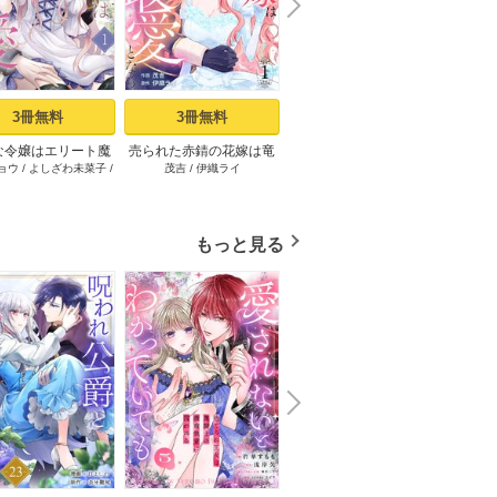
N
x
e
t
3冊無料
3冊無料
立読み増量
な令嬢はエリート魔
売られた赤錆の花嫁は竜
悪魔な兄が過保護で困っ
冷酷参
ョウ
/
よしざわ未菜子
/
茂吉
/
伊織ライ
椎名秋乃
/
香月航
/
RAHWIA
戸瀬つ
の重すぎる愛に気が
騎士様の最愛となる 1巻
てます１【電子限定特典
※な
夢魔子
つかない 1巻
付】
（１
もっと見る
N
x
e
t