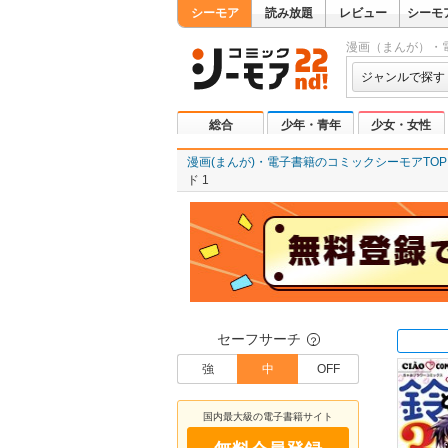
シーモア
読み放題
レビュー
シーモ
漫画（まんが）・
ジャンルで探す
総合
少年・青年
少女・女性
漫画(まんが)・電子書籍のコミックシーモアTOP
ド 1
セーフサーチ
？
強
中
OFF
国内最大級の電子書籍サイト