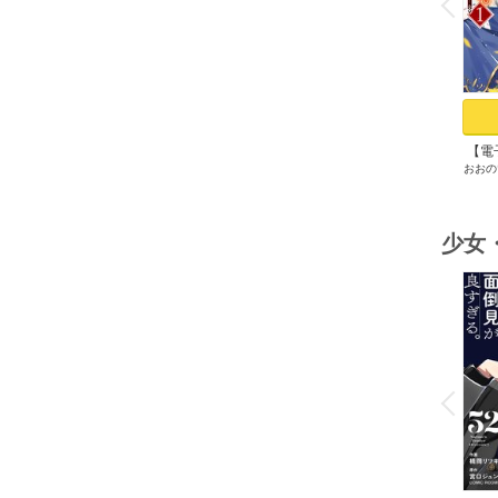
P
r
e
i
u
【電
おおの
ブチ
いま
で祖
少女
o
v
P
r
e
i
u