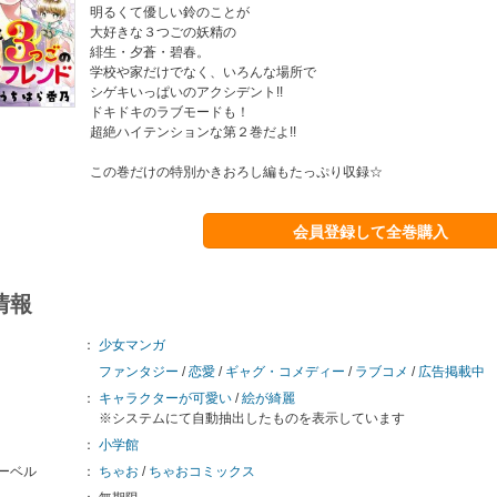
明るくて優しい鈴のことが
大好きな３つごの妖精の
緋生・夕蒼・碧春。
学校や家だけでなく、いろんな場所で
シゲキいっぱいのアクシデント!!
ドキドキのラブモードも！
超絶ハイテンションな第２巻だよ!!
この巻だけの特別かきおろし編もたっぷり収録☆
会員登録して全巻購入
情報
：
少女マンガ
ファンタジー
/
恋愛
/
ギャグ・コメディー
/
ラブコメ
/
広告掲載中
：
キャラクターが可愛い
/
絵が綺麗
※システムにて自動抽出したものを表示しています
：
小学館
ーベル
：
ちゃお
/
ちゃおコミックス