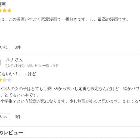
漫画
しは、この漫画がすごく恋愛漫画で一番好きです。し、最高の漫画です。
いね
0件
ルナ
さん
(女性/10代)
総レビュー数：3件
てもいい！……けど
公や3人の女の子はとても可愛い&かっ言いし定番な設定なんだけど、絵がパ
り、とてもいい本です。
、小学生？という設定が気になります。少し無理があると思います。ませてる
いね
0件
のレビュー