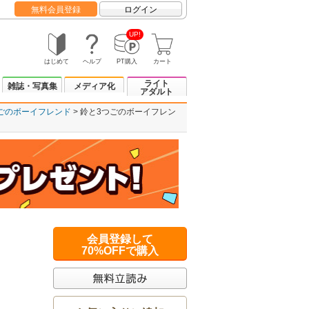
無料会員登録
ログイン
UP!
はじめて
ヘルプ
PT購入
カート
ライト
雑誌・写真集
メディア化
アダルト
ごのボーイフレンド
鈴と3つごのボーイフレン
会員登録して
70%OFFで購入