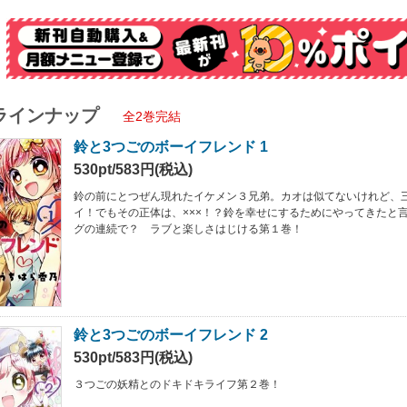
ラインナップ
全2巻完結
鈴と3つごのボーイフレンド 1
530pt/583円(税込)
鈴の前にとつぜん現れたイケメン３兄弟。カオは似てないけれど、
イ！でもその正体は、×××！？鈴を幸せにするためにやってきたと
グの連続で？ ラブと楽しさはじける第１巻！
鈴と3つごのボーイフレンド 2
530pt/583円(税込)
３つごの妖精とのドキドキライフ第２巻！