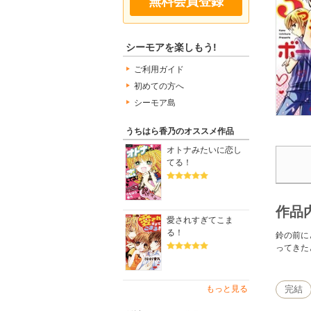
無料会員登録
シーモアを楽しもう!
ご利用ガイド
初めての方へ
シーモア島
うちはら香乃のオススメ作品
オトナみたいに恋し
てる！
作品
愛されすぎてこま
る！
鈴の前に
ってきた
もっと見る
完結