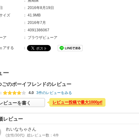
：
無期限
日
：
2016年8月19日
サイズ
：
41.9MB
：
2016年7月
：
4091386067
ーア
：
ブラウザビューア
ェアする
：
ュー
つごのボーイフレンドのレビュー
：
4.0
3件のレビューをみる
レビュー投稿で最大1000pt!
レビューを書く
価レビュー
れいなちゃ
さん
(女性/30代)
総レビュー数：4件