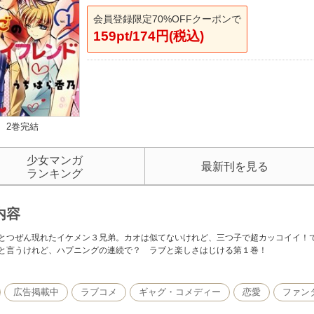
会員登録限定70%OFFクーポンで
159pt/174円(税込)
2巻完結
少女マンガ
最新刊を見る
ランキング
内容
とつぜん現れたイケメン３兄弟。カオは似てないけれど、三つ子で超カッコイイ！で
と言うけれど、ハプニングの連続で？ ラブと楽しさはじける第１巻！
広告掲載中
ラブコメ
ギャグ・コメディー
恋愛
ファン