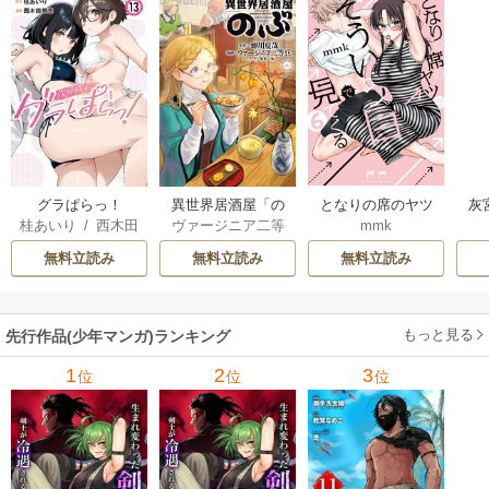
グラぱらっ！
異世界居酒屋「の
となりの席のヤツ
灰
桂あいり
/
西木田
ヴァージニア二等
mmk
ぶ」
がそういう目で見
景志
兵
/
蝉川夏哉
/
転
てくる
無料立読み
無料立読み
無料立読み
もっと見る
先行作品(少年マンガ)ランキング
1
2
3
位
位
位