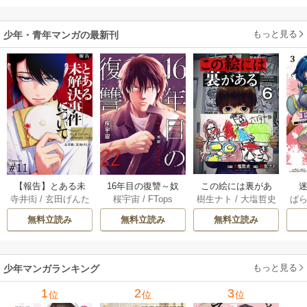
もっと見る
少年・青年マンガの最新刊
【報告】とある未
16年目の復讐～奴
この絵には裏があ
迷
寺井衒
/
玄田げんた
桜宇宙
/
FTops
樹生ナト
/
大塩哲史
ぱ
解決事件について 1
らを地獄に送るま
る 6巻
1巻
で 22巻
無料立読み
無料立読み
無料立読み
もっと見る
少年マンガランキング
1
2
3
位
位
位