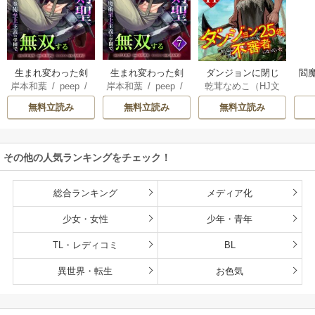
生まれ変わった剣
生まれ変わった剣
ダンジョンに閉じ
閻魔
岸本和葉
/
peep
/
岸本和葉
/
peep
/
乾茸なめこ（HJ文
聖、剣士が冷遇さ
聖、剣士が冷遇さ
込められて25年。
染野静也
/
桑島黎
染野静也
/
桑島黎
庫／ホビージャパ
れる魔術至上主義
れる魔術至上主義
救出されたときに
無料立読み
無料立読み
無料立読み
音
/
taskey STUDI
音
/
taskey STUDI
ン刊）
/
御手洗太
の学園で無双する
の学園で無双する
は立派な不審者に
O
O
陽
/
芝
【単行本版】
なっていた【分冊
版】
その他の人気ランキングをチェック！
総合ランキング
メディア化
少女・女性
少年・青年
TL・レディコミ
BL
異世界・転生
お色気