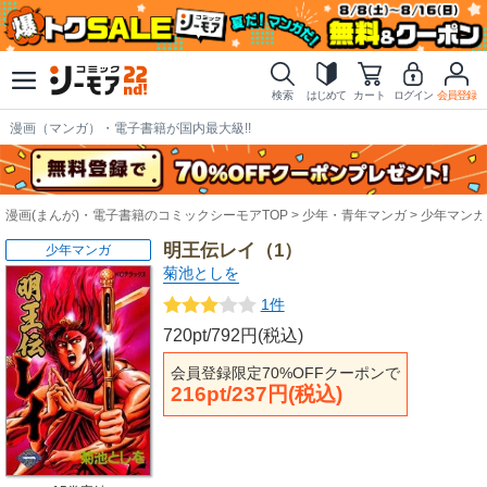
検索
はじめて
カート
ログイン
会員登録
漫画（マンガ）・電子書籍が国内最大級!!
漫画(まんが)・電子書籍のコミックシーモアTOP
少年・青年マンガ
少年マンガ
明王伝レイ（1）
少年マンガ
菊池としを
1件
720pt/792円(税込)
会員登録限定70%OFFクーポンで
216pt/237円(税込)