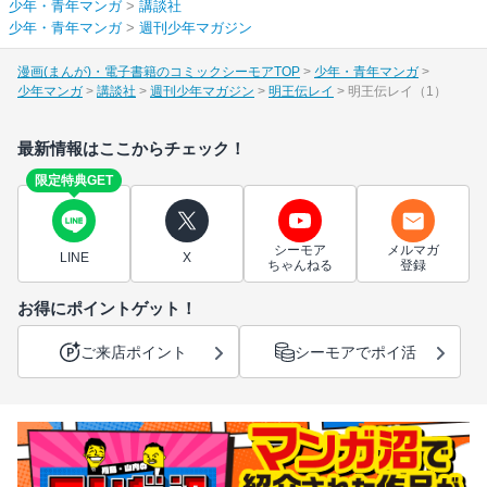
少年・青年マンガ
>
講談社
少年・青年マンガ
>
週刊少年マガジン
漫画(まんが)・電子書籍のコミックシーモアTOP
少年・青年マンガ
少年マンガ
講談社
週刊少年マガジン
明王伝レイ
明王伝レイ（1）
最新情報はここからチェック！
限定特典GET
シーモア
メルマガ
LINE
X
ちゃんねる
登録
お得にポイントゲット！
ご来店ポイント
シーモアでポイ活