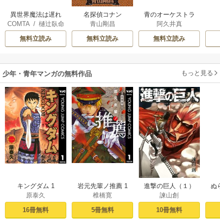
異世界魔法は遅れ
名探偵コナン
青のオーケストラ
COMTA
/
樋辻臥命
青山剛昌
阿久井真
てる！
無料立読み
無料立読み
無料立読み
もっと見る
少年・青年マンガの無料作品
キングダム 1
岩元先輩ノ推薦 1
進撃の巨人（１）
ぬ
原泰久
椎橋寛
諫山創
16冊無料
5冊無料
10冊無料