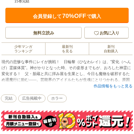
15巻完結
70%OFF
会員登録して
で購入
無料立読み
お気に入り
少年マンガ
最新刊
新刊
ランキング
を見る
自動購入
現代の悲惨な事件にレイが挑戦！ 日輪黎（ひなわレイ）は、“変化（へん
げ）霊媒体質”。神がかりとなった時、その姿形までもが、おろした神霊に
変化する！ 父・胎蔵と共に拝み屋を生業とし、今日も魔物を破邪するた
め退魔行に励む――。芸能界のアイドルたちが生魂にとりつかれる。原因
は、ファンの念（おも）いが変化したもので、やがては霊障となって体を
作品情報をもっと見る
蝕んでいくという……。果たして、レイの治療法とは──!?
完結
広告掲載中
ホラー