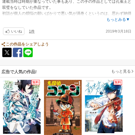
連載当時は時期が重なっていた事もあり、この手の作品としては孔雀王と
双璧をなしていた作品です。
初詣が個人の煩悩の願いばかりで悪い気が渦巻くというのは、思わず納得
しました。
もっとみる▼
1件
2019年3月18日
いいね
この作品をシェアしよう
もっと見る
広告で人気の作品!
無料
無料