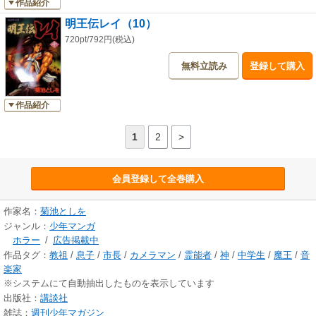
作品紹介
明王伝レイ（10）
720pt/792円(税込)
無料立読み
登録して購入
作品紹介
1
2
>
会員登録して全巻購入
作家名：
菊池としを
ジャンル：
少年マンガ
ホラー
/
広告掲載中
作品タグ：
教祖
/
息子
/
市長
/
カメラマン
/
霊能者
/
神
/
中学生
/
魔王
/
音
楽家
※システムにて自動抽出したものを表示しています
出版社：
講談社
雑誌：
週刊少年マガジン