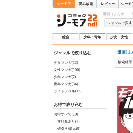
シーモア
読み放題
レビュー
シーモ
漫画（まんが）・
ジャンルで探す
総合
少年・青年
少女・女性
漫画(ま
ジャンルで絞り込む
検索結果1
少女マンガ(12)
女性マンガ(100)
少年マンガ(7)
青年マンガ(34)
ライトノベル(15)
お得で絞り込む
お得すべて(10)
無料版あり(7)
値引き/還元(9)