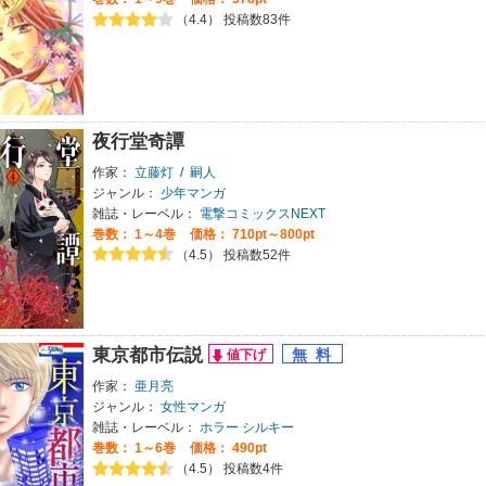
（4.4） 投稿数83件
夜行堂奇譚
作家：
立藤灯
/
嗣人
ジャンル：
少年マンガ
雑誌・レーベル：
電撃コミックスNEXT
巻数：
1～4巻
価格： 710pt～800pt
（4.5） 投稿数52件
東京都市伝説
作家：
亜月亮
ジャンル：
女性マンガ
雑誌・レーベル：
ホラー シルキー
巻数：
1～6巻
価格： 490pt
（4.5） 投稿数4件