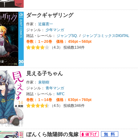
ダークギャザリング
作家：
近藤憲一
ジャンル：
少年マンガ
雑誌・レーベル：
ジャンプSQ.
/
ジャンプコミックスDIGITAL
巻数：
1～20巻
価格： 456pt～560pt
（4.3） 投稿数134件
見える子ちゃん
作家：
泉朝樹
ジャンル：
青年マンガ
雑誌・レーベル：
MFC
巻数：
1～14巻
価格： 630pt～760pt
（4.5） 投稿数346件
ぼんくら陰陽師の鬼嫁