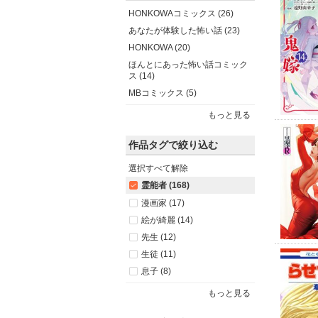
HONKOWAコミックス (26)
あなたが体験した怖い話 (23)
HONKOWA (20)
ほんとにあった怖い話コミック
ス (14)
MBコミックス (5)
もっと見る
作品タグで絞り込む
選択すべて解除
霊能者 (168)
漫画家 (17)
絵が綺麗 (14)
先生 (12)
生徒 (11)
息子 (8)
もっと見る