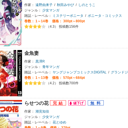
作家：
遠野由来子
/
秋田みやび
/
しのとうこ
ジャンル：
少女マンガ
雑誌・レーベル：
ミステリーボニータ
/
ボニータ・コミックス
巻数：
1～14巻
価格： 300pt～800pt
（4.3） 投稿数156件
金魚妻
作家：
黒澤R
ジャンル：
青年マンガ
雑誌・レーベル：
ヤングジャンプコミックスDIGITAL
/
グランドジ
巻数：
1～13巻
価格： 570pt～684pt
（4.2） 投稿数700件
らせつの花
作家：
潮見知佳
ジャンル：
少女マンガ
雑誌・レーベル：
花とゆめ
巻数：
1～9巻
価格： 378pt