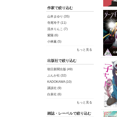
作家で絞り込む
山本まゆり (35)
寺尾玲子 (11)
流水りんこ (7)
紫陽 (6)
小林薫 (5)
もっと見る
出版社で絞り込む
朝日新聞出版 (49)
ぶんか社 (32)
KADOKAWA (10)
講談社 (9)
白泉社 (6)
もっと見る
雑誌・レーベルで絞り込む