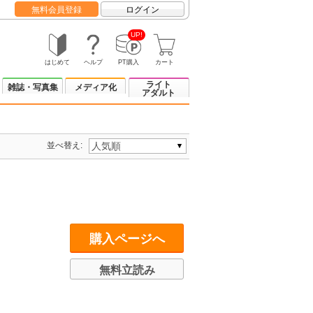
無料会員登録
ログイン
UP!
はじめて
ヘルプ
PT購入
カート
ライト
雑誌・写真集
メディア化
アダルト
並べ替え:
購入ページへ
無料立読み