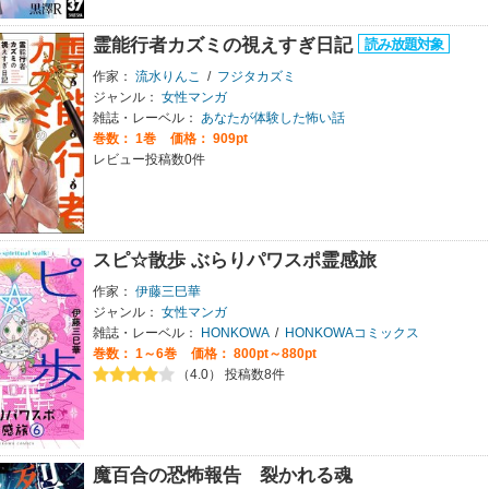
霊能行者カズミの視えすぎ日記
作家：
流水りんこ
/
フジタカズミ
ジャンル：
女性マンガ
雑誌・レーベル：
あなたが体験した怖い話
巻数：
1巻
価格： 909pt
レビュー投稿数0件
スピ☆散歩 ぶらりパワスポ霊感旅
作家：
伊藤三巳華
ジャンル：
女性マンガ
雑誌・レーベル：
HONKOWA
/
HONKOWAコミックス
巻数：
1～6巻
価格： 800pt～880pt
（4.0） 投稿数8件
魔百合の恐怖報告 裂かれる魂