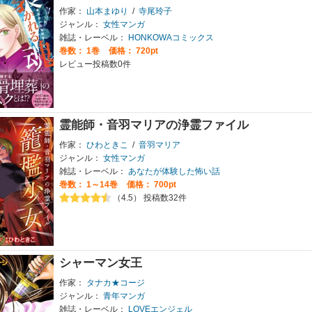
作家：
山本まゆり
/
寺尾玲子
ジャンル：
女性マンガ
雑誌・レーベル：
HONKOWAコミックス
巻数：
1巻
価格： 720pt
レビュー投稿数0件
霊能師・音羽マリアの浄霊ファイル
作家：
ひわときこ
/
音羽マリア
ジャンル：
女性マンガ
雑誌・レーベル：
あなたが体験した怖い話
巻数：
1～14巻
価格： 700pt
（4.5） 投稿数32件
シャーマン女王
作家：
タナカ★コージ
ジャンル：
青年マンガ
雑誌・レーベル：
LOVEエンジェル