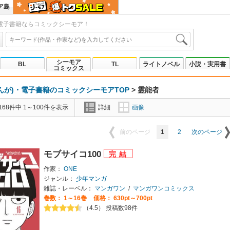
ア島
電子書籍ならコミックシーモア！
シーモア
BL
TL
ライトノベル
小説・実用書
コミックス
んが)・電子書籍のコミックシーモアTOP
>
霊能者
68件中 1～100件を表示
詳細
画像
1
2
前のページ
次のページ
モブサイコ100
作家：
ONE
ジャンル：
少年マンガ
雑誌・レーベル：
マンガワン
/
マンガワンコミックス
巻数：
1～16巻
価格： 630pt～700pt
（4.5） 投稿数98件