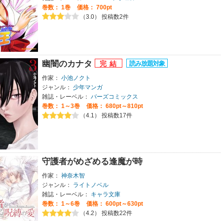
巻数：
1巻
価格： 700pt
（3.0） 投稿数2件
幽闇のカナタ
作家：
小池ノクト
ジャンル：
少年マンガ
雑誌・レーベル：
バーズコミックス
巻数：
1～3巻
価格： 680pt～810pt
（4.1） 投稿数17件
守護者がめざめる逢魔が時
作家：
神奈木智
ジャンル：
ライトノベル
雑誌・レーベル：
キャラ文庫
巻数：
1～6巻
価格： 600pt～630pt
（4.2） 投稿数22件