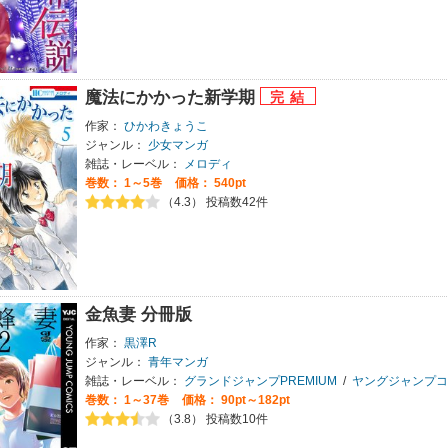
魔法にかかった新学期
作家：
ひかわきょうこ
ジャンル：
少女マンガ
雑誌・レーベル：
メロディ
巻数：
1～5巻
価格： 540pt
（4.3） 投稿数42件
金魚妻 分冊版
作家：
黒澤R
ジャンル：
青年マンガ
雑誌・レーベル：
グランドジャンプPREMIUM
/
ヤングジャンプコミック
巻数：
1～37巻
価格： 90pt～182pt
（3.8） 投稿数10件