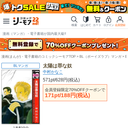
検索
はじめて
カート
ログイン
会員登録
漫画（マンガ）・電子書籍が国内最大級!!
漫画(まんが)・電子書籍のコミックシーモアTOP
BL（ボーイズラブ）マンガ
太陽は罪な奴
BLマンガ
中村かなこ
571pt/628円(税込)
会員登録限定70%OFFクーポンで
171pt/188円(税込)