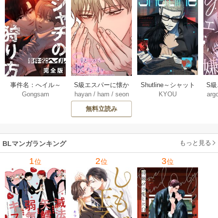
Shutline～シャット
S
事件名：へイル～
S級エスパーに懐か
KYOU
arg
Gongsam
hayan
/
ham
/
seon
ライン～【タテヨ
れ
シャチの狩り方～
れてます【タテヨ
eedyou
ミ】 40-42巻
【完全版】【タテ
ミ】 75巻
無料立読み
【タ
ヨミ】 37巻
もっと見る
BLマンガランキング
1
2
3
位
位
位