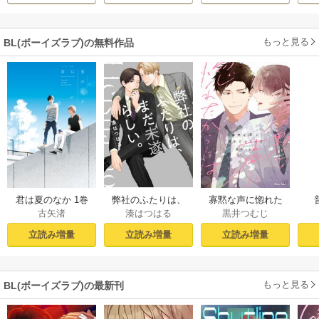
もっと見る
BL(ボーイズラブ)の無料作品
君は夏のなか 1巻
弊社のふたりは、
寡黙な声に惚れた
古矢渚
湊はつはる
黒井つむじ
まだ未遂らしい。
からには【おまけ
１【コミックシー
付き電子限定版】
立読み増量
立読み増量
立読み増量
モア限定描き下ろ
し付き】
もっと見る
BL(ボーイズラブ)の最新刊