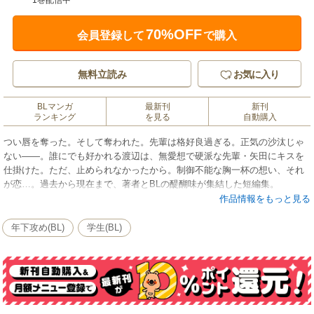
1巻配信中
70%OFF
会員登録して
で購入
無料立読み
お気に入り
BLマンガ
最新刊
新刊
ランキング
を見る
自動購入
つい唇を奪った。そして奪われた。先輩は格好良過ぎる。正気の沙汰じゃ
ない――。誰にでも好かれる渡辺は、無愛想で硬派な先輩・矢田にキスを
仕掛けた。ただ、止められなかったから。制御不能な胸一杯の想い、それ
が恋…。過去から現在まで、著者とBLの醍醐味が集結した短編集。
作品情報をもっと見る
年下攻め(BL)
学生(BL)