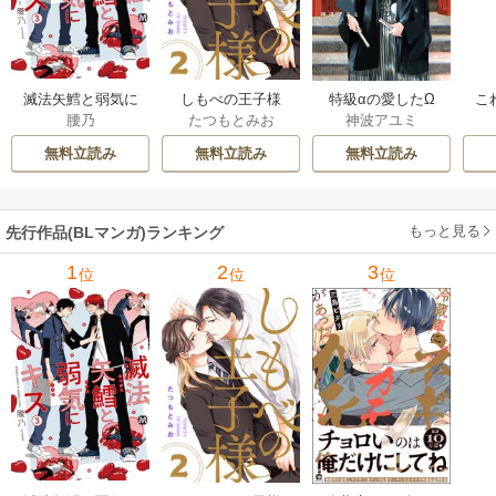
滅法矢鱈と弱気に
しもべの王子様
特級αの愛したΩ
こ
腰乃
たつもとみお
神波アユミ
キス【コミックス
【描き下ろしおま
版】
け付き特装版】
無料立読み
無料立読み
無料立読み
もっと見る
先行作品(BLマンガ)ランキング
1
2
3
位
位
位