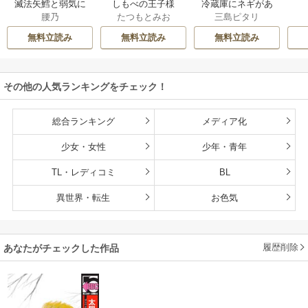
滅法矢鱈と弱気に
しもべの王子様
冷蔵庫にネギがあ
腰乃
たつもとみお
三島ピタリ
キス【コミックス
【描き下ろしおま
ったカモ
版】
け付き特装版】
無料立読み
無料立読み
無料立読み
その他の人気ランキングをチェック！
総合ランキング
メディア化
少女・女性
少年・青年
TL・レディコミ
BL
異世界・転生
お色気
履歴削除
あなたがチェックした作品