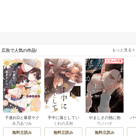
もっと見る
広告で人気の作品!
立読み増量
子連れΩと暴君ヤク
手中に落としてい
やましさの熱に抱
パ
永乃あづみ
くれの又秋
ウノハナ
ザ【単行本版】
いですか【単行本
かれて 【電子限定
版】
特典付き】
無料立読み
無料立読み
無料立読み