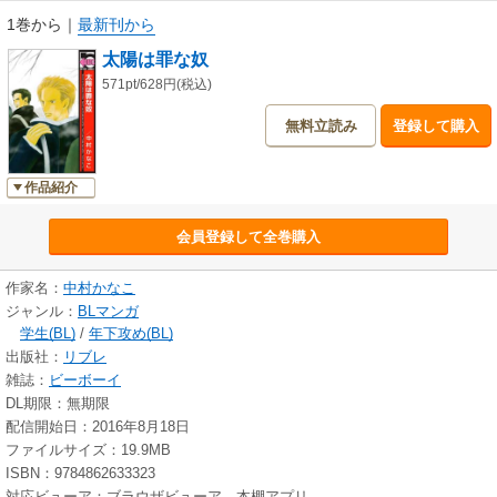
1巻から
｜
最新刊から
太陽は罪な奴
571pt/628円(税込)
無料立読み
登録して購入
作品紹介
会員登録して全巻購入
作家名：
中村かなこ
ジャンル：
BLマンガ
学生(BL)
/
年下攻め(BL)
出版社：
リブレ
雑誌：
ビーボーイ
DL期限：無期限
配信開始日：2016年8月18日
ファイルサイズ：19.9MB
ISBN：9784862633323
対応ビューア：ブラウザビューア、本棚アプリ