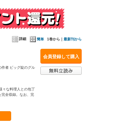
詳細
簡単
1巻から｜
最新刊から
会員登録して購入
作者 ビッグ錠のグル
様々な料理人との包丁
を完全収録。なお、完