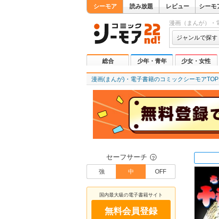
シーモア
読み放題
レビュー
シーモ
漫画（まんが）・
ジャンルで探す
総合
少年・青年
少女・女性
漫画(まんが)・電子書籍のコミックシーモアTOP
セーフサーチ
？
強
中
OFF
国内最大級の電子書籍サイト
無料会員登録