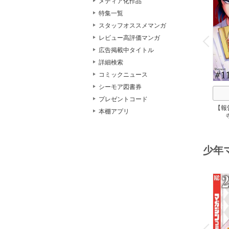
メディア化作品
特集一覧
スタッフオススメマンガ
o
v
レビュー高評価マンガ
P
r
e
i
u
広告掲載中タイトル
詳細検索
コミックニュース
シーモア図書券
プレゼントコード
【報
本棚アプリ
少年
o
v
P
r
e
i
u