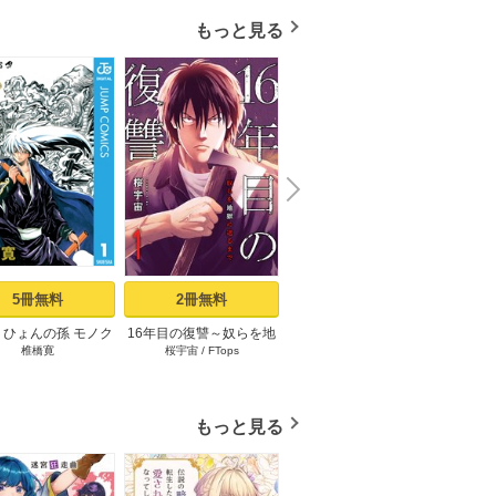
もっと見る
N
x
e
t
5冊無料
2冊無料
3冊無料
りひょんの孫 モノク
16年目の復讐～奴らを地
コウノドリ（１）
「変な
椎橋寛
桜宇宙
/
FTops
鈴ノ木ユウ
ささ
ロ版 1
獄に送るまで 1巻
時給×
もっと見る