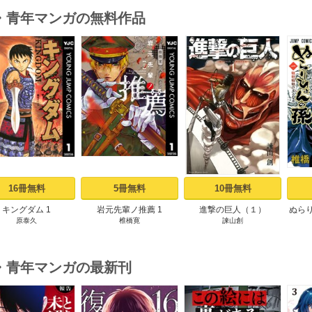
・青年マンガの無料作品
s
16冊無料
5冊無料
10冊無料
キングダム 1
岩元先輩ノ推薦 1
進撃の巨人（１）
ぬら
原泰久
椎橋寛
諫山創
・青年マンガの最新刊