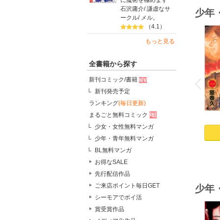
に魔術を極めます
石沢庸介
/
謙虚なサ
少年
ークル
/
メル。
（4.1）
もっと見る
全書籍から探す
o
v
新刊コミック/書籍
P
r
e
i
u
新刊発売予定
ランキング
(毎日更新)
まるごと無料コミック
少女・女性無料マンガ
少年・青年無料マンガ
BL無料マンガ
お得なSALE
先行配信作品
ご来店ポイント毎日GET
少年
シーモアでポイ活
賞受賞作品