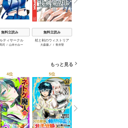
N
x
e
t
無料立読み
無料立読み
無料立読み
ルティサークル
杖と剣のウィストリア
異世界ウォーキング
独身貴
馬司
/
山本やみー
大森藤ノ
/
青井聖
あるくひと
/
小川慧
/
ゆーに
錬金王
する 
っと
雅なお
もっと見る
4位
5位
6位
N
x
e
t