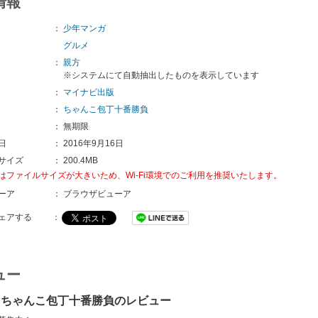
情報
：
少年マンガ
グルメ
：
親方
※システムにて自動抽出したものを表示しています
：
マイナビ出版
：
ちゃんこ包丁十番勝負
：
無期限
日
：
2016年9月16日
サイズ
：
200.4MB
はファイルサイズが大きいため、Wi-Fi環境でのご利用を推奨いたします。
ーア
：
ブラウザビューア
ェアする
：
ュー
 ちゃんこ包丁十番勝負のレビュー