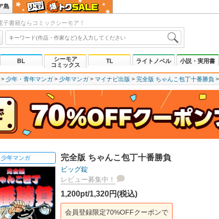
ア島
電子書籍ならコミックシーモア！
シーモア
BL
TL
ライトノベル
小説・実用書
コミックス
少年・青年マンガ
少年マンガ
マイナビ出版
完全版 ちゃんこ包丁十番勝負
完全版 ちゃんこ包丁十番勝負
少年マンガ
ビッグ錠
レビュー募集中！
1,200pt/1,320円(税込)
会員登録限定70%OFFクーポンで