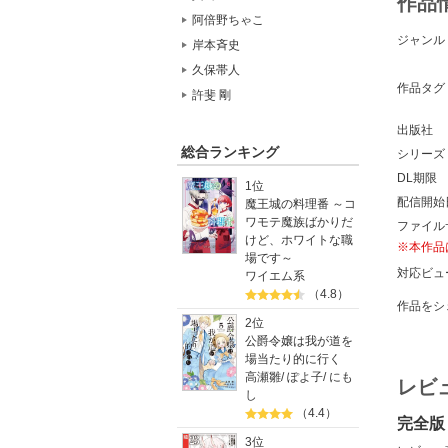
作品
阿倍野ちゃこ
ジャンル
岸本斉史
久保帯人
作品タグ
許斐 剛
出版社
総合ランキング
シリーズ
DL期限
1位
配信開始
魔王城の料理番 ～コ
ワモテ魔族ばかりだ
ファイル
けど、ホワイトな職
※本作品
場です～
対応ビュ
ワイエム系
（4.8）
作品をシ
2位
公爵令嬢は我が道を
場当たり的に行く
高瀬雛
/
ぽよ子
/
にも
レビ
し
（4.4）
完全版
3位