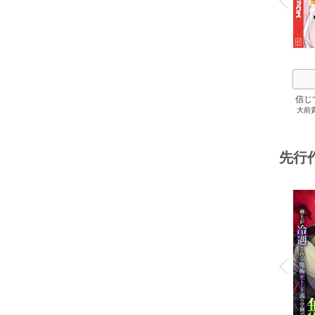
信じ
大前
ジョ
た
ャ』
達を
先行
ィー
讐
o
v
P
r
e
i
u