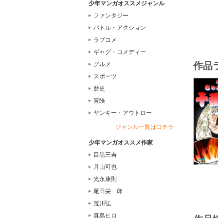
少年マンガオススメジャンル
ファンタジー
バトル・アクション
ラブコメ
ギャグ・コメディー
作品
グルメ
スポーツ
歴史
冒険
ヤンキー・アウトロー
ジャンル一覧はコチラ
少年マンガオススメ作家
目黒三吉
月山可也
光永康則
尾田栄一郎
荒川弘
真島ヒロ