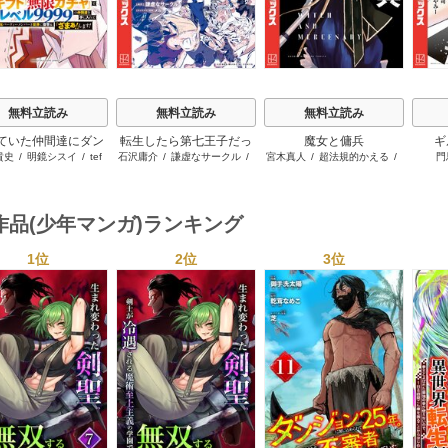
無料立読み
無料立読み
無料立読み
ていた仲間達にダン
転生したら第七王子だっ
魔女と傭兵
ギ
貴史
/
明鏡シスイ
/
tef
石沢庸介
/
謙虚なサークル
/
宮木真人
/
超法規的かえる
/
門
ン奥地で殺されかけ
たので、気ままに魔術を
メル。
叶世べんち
がギフト『無限ガチ
極めます
でレベル9999の仲間
手に入れて元パーテ
作品(少年マンガ)ランキング
メンバーと世界に復
＆『ざまぁ！』しま
1位
2位
3位
す！
s