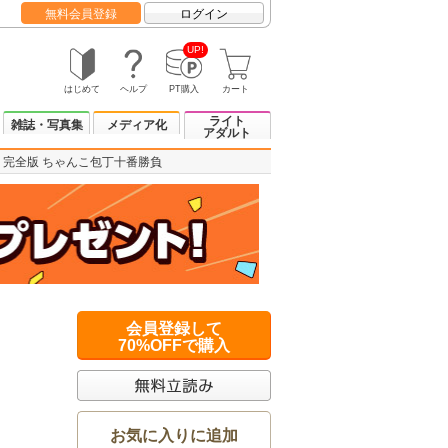
無料会員登録
ログイン
UP!
はじめて
ヘルプ
PT購入
カート
ライト
雑誌・写真集
メディア化
アダルト
完全版 ちゃんこ包丁十番勝負
会員登録して
70%OFFで購入
お気に入りに追加