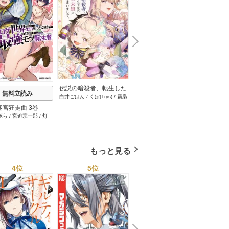
N
x
e
t
伝説の暗殺者、転生した
無料立読み
無料立読み
白井ごはん
/
くぼ(Trys)
/
霧梟
ら王家の愛され末娘にな
(Trys)
/
paoko(Trys)
/
まるのま
ってしまいまして。【タ
迷宮狂走曲 3巻
引退したおっさん賢者だ
天罰執
る(Trys)
/
やきにく(Trys)
/
こい
テヨミ】 100巻
ボら
/
宮迫宗一郎
/
灯
青空あかな
/
WAKANA
が愛弟子が追放されてき
て復
めハイボール(Trys)
KURAGUCHI
/
pallet
/
アイラ
たので傷心旅行に連れて
ボ
/
こなせ
/
booklistaSTUDIO
行く ～スローライフな旅
のつもりが、なぜか世界
もっと見る
最強の師弟になっていた
～【単行本版】 6巻
4位
5位
6位