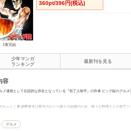
360pt/396円(税込)
1巻完結
少年マンガ
最新刊を見る
ランキング
内容
ルメ漫画として伝説的な存在となっている『包丁人味平』の作者 ビッグ錠のグルメ
のちゃんこ番 鍋野釜吉は親方のひとり娘との結婚のため、様々な料理人との包丁バ
番勝負を完全収録。なお、完結の３巻部分は単行本未発売エピソードとなっていま
グルメ