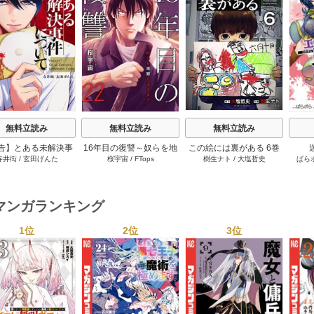
s
無料立読み
無料立読み
無料立読み
告】とある未解決事
16年目の復讐～奴らを地
この絵には裏がある 6巻
寺井衒
/
玄田げんた
桜宇宙
/
FTops
樹生ナト
/
大塩哲史
ぱら
件について 11巻
獄に送るまで 22巻
マンガランキング
1位
2位
3位
s