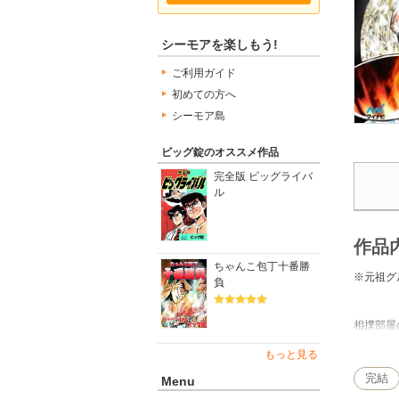
シーモアを楽しもう!
ご利用ガイド
初めての方へ
シーモア島
ビッグ錠のオススメ作品
完全版 ビッグライバ
ル
作品
ちゃんこ包丁十番勝
※元祖グ
負
相撲部屋
理対決十
もっと見る
完結
Menu