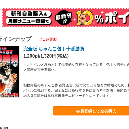
ラインナップ
全1巻完結
完全版 ちゃんこ包丁十番勝負
1,200pt/1,320円(税込)
※元祖グルメ漫画として伝説的な存在となっている『包丁人味平』の
メ漫画が電子書籍化。
相撲部屋のちゃんこ番 鍋野釜吉は親方のひとり娘との結婚のため、
バトルに挑戦する。完全版には単行本３巻に渡る料理対決十番勝負
結の３巻部分は単行本未発売エピソードとなっています。
会員登録して全巻購入