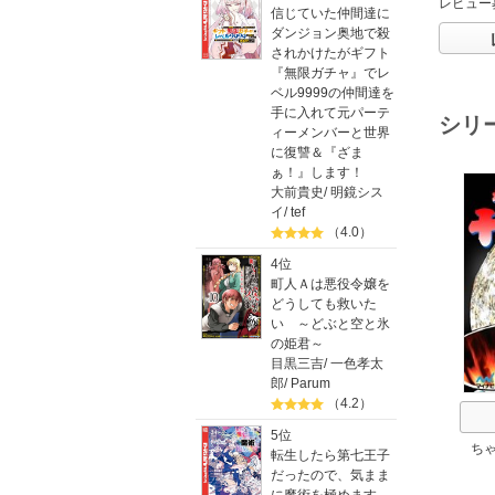
レビュー
信じていた仲間達に
ダンジョン奥地で殺
されかけたがギフト
『無限ガチャ』でレ
ベル9999の仲間達を
手に入れて元パーテ
シリ
ィーメンバーと世界
に復讐＆『ざま
ぁ！』します！
大前貴史
/
明鏡シス
イ
/
tef
（4.0）
4位
町人Ａは悪役令嬢を
どうしても救いた
い ～どぶと空と氷
の姫君～
目黒三吉
/
一色孝太
郎
/
Parum
（4.2）
5位
ち
転生したら第七王子
だったので、気まま