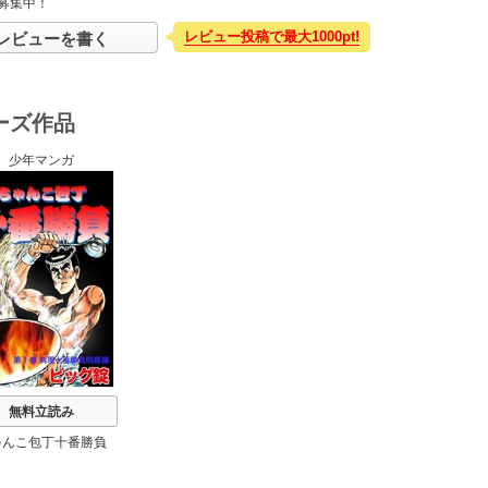
募集中！
レビュー投稿で最大1000pt!
レビューを書く
ーズ作品
少年マンガ
無料立読み
ゃんこ包丁十番勝負