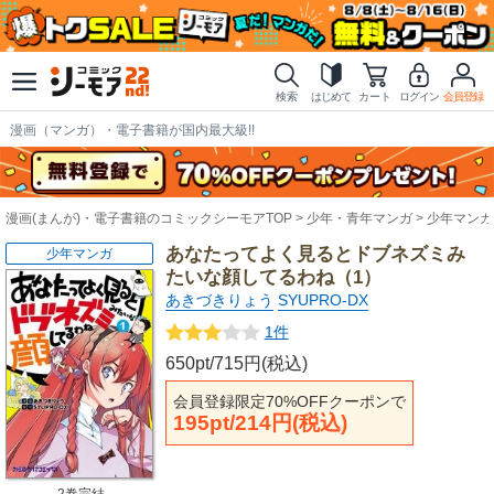
検索
はじめて
カート
ログイン
会員登録
漫画（マンガ）・電子書籍が国内最大級!!
漫画(まんが)・電子書籍のコミックシーモアTOP
少年・青年マンガ
少年マンガ
あなたってよく見るとドブネズミみ
少年マンガ
たいな顔してるわね（1）
あきづきりょう
SYUPRO-DX
1件
650pt/715円(税込)
会員登録限定70%OFFクーポンで
195pt/214円(税込)