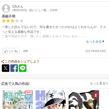
GS
さん
(男性/40代)
総レビュー数：159件
系統不明
一巻しか読んでないので、何を書きたかったのかはよくわからんが、クス
っと笑える素敵な作品です。
二巻で完結なので、買いたい衝動とおサイフのヒモが・・・
二巻の表紙絵の意味するものとは！？めっちゃ気になる、、、でも我慢
もっとみる▼
(笑)
0件
2017年8月10日
いいね
この作品をシェアしよう
もっと見る
広告で人気の作品!
無料