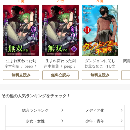
1
2
3
位
位
位
生まれ変わった剣
生まれ変わった剣
ダンジョンに閉じ
閻魔
岸本和葉
/
peep
/
岸本和葉
/
peep
/
乾茸なめこ（HJ文
聖、剣士が冷遇さ
聖、剣士が冷遇さ
込められて25年。
染野静也
/
桑島黎
染野静也
/
桑島黎
庫／ホビージャパ
れる魔術至上主義
れる魔術至上主義
救出されたときに
無料立読み
無料立読み
無料立読み
音
/
taskey STUDI
音
/
taskey STUDI
ン刊）
/
御手洗太
の学園で無双する
の学園で無双する
は立派な不審者に
O
O
陽
/
芝
【単行本版】
なっていた【分冊
版】
その他の人気ランキングをチェック！
総合ランキング
メディア化
少女・女性
少年・青年