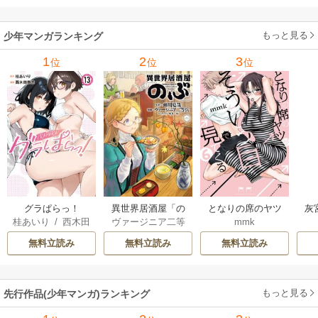
もっと見る
少年マンガランキング
1
2
3
位
位
位
グラぱらっ！
異世界居酒屋「の
となりの席のヤツ
灰
桂あいり
/
西木田
ヴァージニア二等
mmk
ぶ」
がそういう目で見
景志
兵
/
蝉川夏哉
/
転
てくる
無料立読み
無料立読み
無料立読み
もっと見る
先行作品(少年マンガ)ランキング