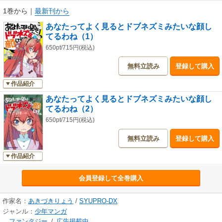
1巻から
｜
最新刊から
あなたってよく見るとドブネズミみたいな顔し
てるわね（1）
650pt/715円(税込)
無料立読み
登録して購入
作品紹介
あなたってよく見るとドブネズミみたいな顔し
てるわね（2）
650pt/715円(税込)
無料立読み
登録して購入
作品紹介
会員登録して全巻購入
作家名：
あきづきりょう
/
SYUPRO-DX
ジャンル：
少年マンガ
ファンタジー
/
広告掲載中