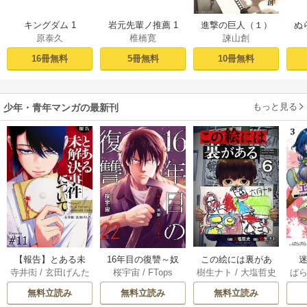
キングダム 1
岩元先輩ノ推薦 1
進撃の巨人（１）
ぬ
原泰久
椎橋寛
諫山創
16冊無料
5冊無料
10冊無料
もっと見る
少年・青年マンガの最新刊
【報告】とある未
16年目の復讐～奴
この絵には裏があ
迷
寺井衒
/
玄田げんた
桜宇宙
/
FTops
樹生ナト
/
大塩哲史
ぱ
解決事件について 1
らを地獄に送るま
る 6巻
1巻
で 22巻
無料立読み
無料立読み
無料立読み