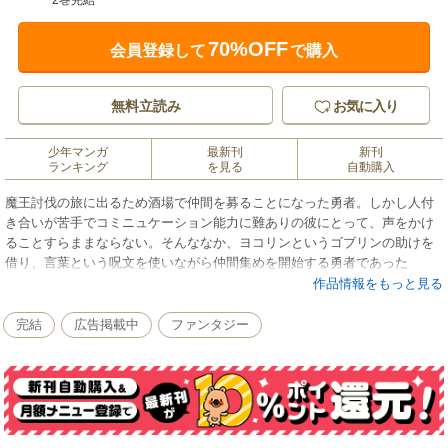
2巻完結
70%OFF
会員登録して
で購入
無料立読み
お気に入り
少年マンガ
最新刊
新刊
ランキング
を見る
自動購入
魔王討伐の旅に出るため酒場で仲間を募ることになった勇者。しかし人付
き合いが苦手でコミニュケーション能力に難ありの彼にとって、声をかけ
ることすらままならない。そんななか、ヨコリンというゴブリンの助けを
借り、言葉という呪文を使いながら仲間集めを開始する勇者であった
が……。60万DLを記録し、ゲームアプリ部門で1位を獲得した大ヒットア
作品情報をもっと見る
プリゲーム待望のコミカライズが登場！ 数々の名作を生み出すアプリ制
作集団・SYUPRO-DXによる前代未聞の仲間集め物語を、漫画家・あきづ
完結
広告掲載中
ファンタジー
きりょうが時にコミカルに、時にシリアスに描く！