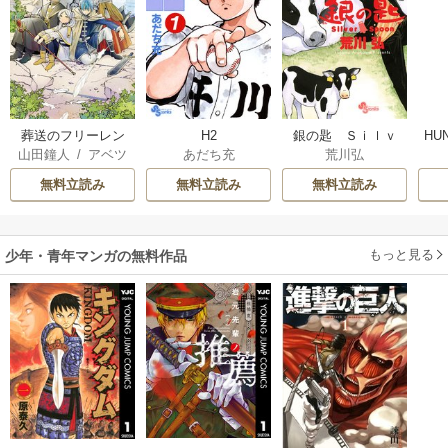
葬送のフリーレン
H2
銀の匙 Ｓｉｌｖ
HU
山田鐘人
/
アベツ
あだち充
荒川弘
ｅｒ Ｓｐｏｏｎ
カサ
無料立読み
無料立読み
無料立読み
もっと見る
少年・青年マンガの無料作品