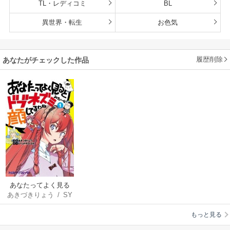
TL・レディコミ
BL
異世界・転生
お色気
履歴削除
あなたがチェックした作品
あなたってよく見る
あきづきりょう
/
SY
とドブネズミみたい
UPRO-DX
な顔してるわね
もっと見る