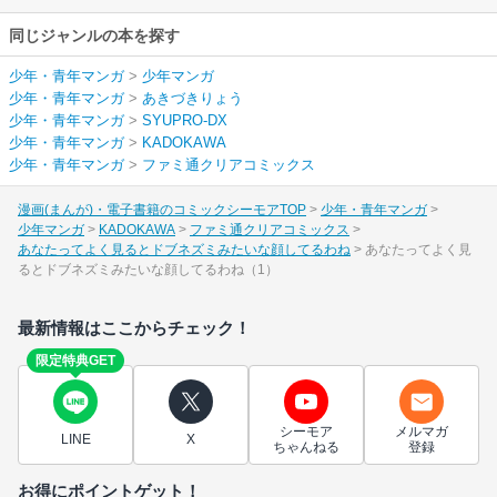
同じジャンルの本を探す
少年・青年マンガ
>
少年マンガ
少年・青年マンガ
>
あきづきりょう
少年・青年マンガ
>
SYUPRO-DX
少年・青年マンガ
>
KADOKAWA
少年・青年マンガ
>
ファミ通クリアコミックス
漫画(まんが)・電子書籍のコミックシーモアTOP
少年・青年マンガ
少年マンガ
KADOKAWA
ファミ通クリアコミックス
あなたってよく見るとドブネズミみたいな顔してるわね
あなたってよく見
るとドブネズミみたいな顔してるわね（1）
最新情報はここからチェック！
限定特典GET
シーモア
メルマガ
LINE
X
ちゃんねる
登録
お得にポイントゲット！