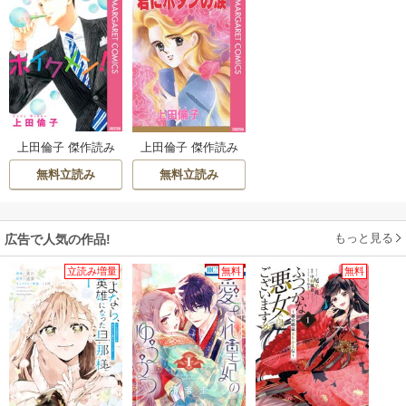
上田倫子 傑作読み
上田倫子 傑作読み
切り集
切り集
無料立読み
無料立読み
もっと見る
広告で人気の作品!
立読み増量
無料
無料