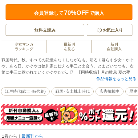
70%OFF
会員登録して
で購入
無料立読み
お気に入り
少女マンガ
最新刊
新刊
ランキング
を見る
自動購入
戦国時代、秋。すべての記憶をなくしながらも、明るく暮らす少女・かぐ
や。ある日、かぐやは徳川家に仕える半三と出会う。とまどいつつも、次
第に半三に惹かれていくかぐやだが…!? 【同時収録】月の吐息 夏の夢
作品情報をもっと見る
江戸時代(武士･時代劇)
戦国･安土桃山時代
広告掲載中
歴史
1巻から
｜
最新刊から