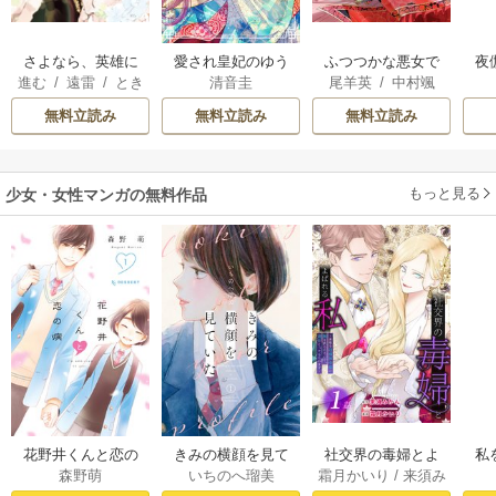
さよなら、英雄に
愛され皇妃のゆう
ふつつかな悪女で
夜
進む
/
遠雷
/
とき
清音圭
尾羊英
/
中村颯
なった旦那様 ～
うつ
はございますが ～
は
間
希
/
ゆき哉
ただ祈るだけの役
雛宮蝶鼠とりかえ
無料立読み
無料立読み
無料立読み
立たずな妻のはず
伝～
でしたが……～
もっと見る
少女・女性マンガの無料作品
社交界の毒婦とよ
花野井くんと恋の
きみの横顔を見て
私
霜月かいり
/
来須み
森野萌
いちのへ瑠美
ばれる私～素敵な
病（１）
いた（１）