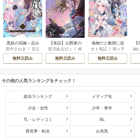
黒妖の花嫁～忌み
【単話】公爵家の
偽物だと敵国に追
【
音中さわき
/
宮之
彩川ぬるぴょ
/
鈴
オト有記
/
瑪々子
紬
嫌われた私が冷酷
長女でした
放されましたが、
ら
みやこ
音さや
/
たむ
大尉に愛されるま
どうやら本物の聖
し
無料立読み
無料立読み
無料立読み
で～
女は私のようで
す。
その他の人気ランキングをチェック！
総合ランキング
メディア化
少女・女性
少年・青年
TL・レディコミ
BL
異世界・転生
お色気