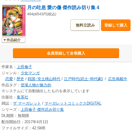
月の吐息 愛の傷 傑作読み切り集 4
494pt/543円(税込)
無料立読み
登録して購入
作品紹介
会員登録して全巻購入
作家名：
上田倫子
ジャンル：
少女マンガ
恋愛
/
歴史
/
戦国･安土桃山時代
/
江戸時代(武士･時代劇)
/
広告掲載中
作品タグ：
登場人物が魅力的
※システムにて自動抽出したものを表示しています
出版社：
集英社
雑誌：
ザ マーガレット
/
マーガレットコミックスDIGITAL
シリーズ：
上田倫子 傑作読み切り集
DL期限：無期限
配信開始日：2017年4月1日
ファイルサイズ：42.5MB