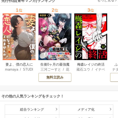
もっと見る
先行作品(青年マンガ)ランキング
1
2
3
位
位
位
妻よ、僕の恋人に
生後0ヶ月の最強魔
梅森レイジの終活
mamaya
/
STUDI
三河ごーすと
/
花
蔵石ユウ
/
イナベ
ナ
なってくれません
王 食べるだけ強
O ZOON
房雪
/
マップ
カズ
/
STUDIO ZO
核
か？
くなるチート能力
無料立読み
ON
持ち転生者だけど
赤ちゃんなので英
雄たちの母乳で成
その他の人気ランキングをチェック！
長して無双します
総合ランキング
メディア化