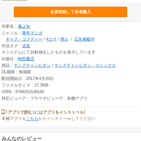
会員登録して全巻購入
作家名：
風上旬
ジャンル：
青年マンガ
ギャグ・コメディー
/
4コマ
/
萌え
/
広告掲載中
作品タグ：
店長
※システムにて自動抽出したものを表示しています
出版社：
秋田書店
雑誌：
ヤングチャンピオン
/
ヤングチャンピオン・コミックス
DL期限：無期限
配信開始日：2017年4月20日
ファイルサイズ：27.3MB
ISBN：9784253148160
対応ビューア：ブラウザビューア、本棚アプリ
｢アプリで読む｣にはアプリをインストール!
本棚アプリを
こちら
からインストールしてください
みんなのレビュー