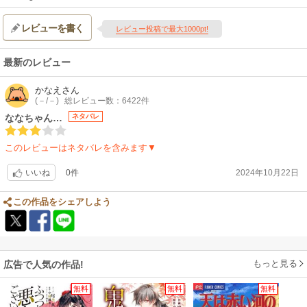
レビューを書く
レビュー投稿で最大1000pt!
最新のレビュー
かなえ
さん
(－/－)
総レビュー数：6422件
ななちゃん…
ネタバレ
このレビューはネタバレを含みます▼
0件
2024年10月22日
いいね
この作品をシェアしよう
もっと見る
広告で人気の作品!
無料
無料
無料