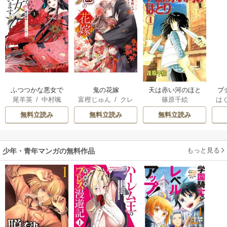
ふつつかな悪女で
鬼の花嫁
天は赤い河のほと
ブ
尾羊英
/
中村颯
富樫じゅん
/
クレ
篠原千絵
は
はございますが ～
り
復
希
/
ゆき哉
ハ
お
雛宮蝶鼠とりかえ
無料立読み
無料立読み
無料立読み
伝～
もっと見る
少年・青年マンガの無料作品