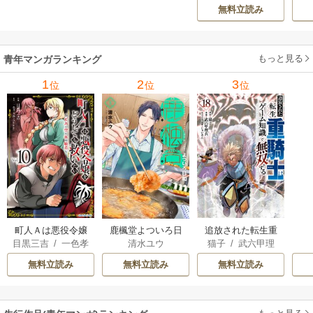
ZOON
ズ
/
STUDIO ZOON
ち
か？ 21巻
最強無双のおじさ
0
無料立読み
んはあらゆる種族
ち
を嫁にする～（コ
ミック） 6巻
（
もっと見る
青年マンガランキング
1
2
3
位
位
位
町人Ａは悪役令嬢
追放された転生重
鹿楓堂よついろ日
目黒三吉
/
一色孝
猫子
/
武六甲理
清水ユウ
をどうしても救い
騎士はゲーム知識
和
太郎
/
Parum
衣
/
じゃいあん
たい ～どぶと空
で無双する
無料立読み
無料立読み
無料立読み
と氷の姫君～