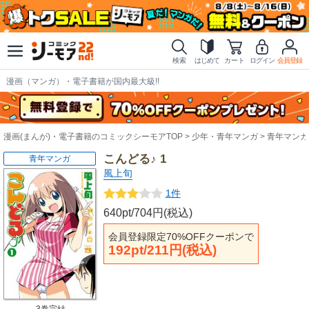
検索
はじめて
カート
ログイン
会員登録
漫画（マンガ）・電子書籍が国内最大級!!
漫画(まんが)・電子書籍のコミックシーモアTOP
少年・青年マンガ
青年マンガ
こんどる♪ 1
青年マンガ
風上旬
1件
640pt/704円(税込)
会員登録限定70%OFFクーポンで
192pt/211円(税込)