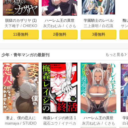
脱獄のカザリヤ (1)
ハーレム王の異世
学園騎士のレベル
醜
天下雌子
/
CHIEKO
灰刃ねむみ
/
くさも
三上康明
/
白石識
サ
界プレス漫遊記 ～
アップ！レベル100
同
ち
最強無双のおじさ
0超えの転生者、落
皇
11冊無料
2冊無料
3冊無料
んはあらゆる種族
ちこぼれクラスに
喪
を嫁にする～（コ
入学。そして、
ミック） 1巻
（コミック） ： 1
もっと見る
少年・青年マンガの最新刊
妻よ、僕の恋人に
梅森レイジの終活 1
ハーレム王の異世
学
mamaya
/
STUDIO
蔵石ユウ
/
イナベカ
灰刃ねむみ
/
くさも
白
なってくれません
3巻
界プレス漫遊記 ～
アッ