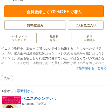
70%OFF
会員登録して
で購入
無料立読み
お気に入り
ハーレクイン
最新刊
新刊
ランキング
を見る
自動購入
ベニスで旅行中、出会って間もない男性と結婚することになったジリア
ン。が、彼の正体は結婚詐欺師だった！ドレスのまま式から逃げだしたジ
リアンは、お金も騙しとられ途方に暮れていた。私はなんてバカで愚かな
の・・・？そんな時、偶然知りあった美しい男性が助けの手を差しのべて
くれ、彼の家に招待される。ここは宮殿？私はどこに迷いこんでしまった
作品情報をもっと見る
の？彼の正体は独身女性の憧れのデスティーノ公爵だった。彼の秘書とし
て働くことになり――。
完結
1巻から
｜
最新刊から
ベニスのシンデレラ
500pt/550円(税込)