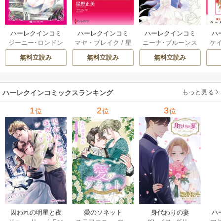
ハーレクインコミ
ハーレクインコミ
ハーレクインコミ
ハ
ジーニー･ロンドン
マヤ・ブレイク
/
星
ニーナ･ブルーンス
ケ
ックス セット 202
ックス セット 202
ックス セット 202
ック
/
橘花夜
/
メアリ
野正美
/
ヘレン･ブ
/
おおつきちずる
/
/
J
6年 vol.1064 1巻
6年 vol.1002 1巻
6年 vol.1063 1巻
6年
無料立読み
無料立読み
無料立読み
ー･ライアンズ
/
花
ルックス
/
のわきね
レベッカ･ヨーク
/
ス
牟礼サキ
/
サラ･モ
い
/
マーガレット･
稜敦水
/
ケイト･ハ
ル
ーガン
/
星合操
/
ア
ウェイ
/
一重夕子
ーディ
/
海野みつる
ザ
ン･ウィール
/
津寺
/
サラ･ウッド
もっと見る
/
流
ハーレクインコミックスランキング
里可子
水凛子
1
2
3
位
位
位
囚われの明星と夜
愛のソネット
身代わりの妻
ハ