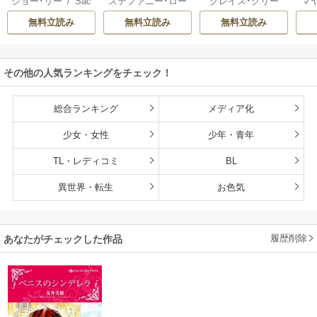
ジョー･リー
/
Sac
ステファニー･ロー
グレイス･グリー
マ
明けのシュヴァリ
ック
hiyo
レンス
/
わたぬき
ン
/
桜井りょう
星
エ
無料立読み
無料立読み
無料立読み
めん
ブ
き
ット
その他の人気ランキングをチェック！
総合ランキング
メディア化
少女・女性
少年・青年
TL・レディコミ
BL
異世界・転生
お色気
履歴削除
あなたがチェックした作品