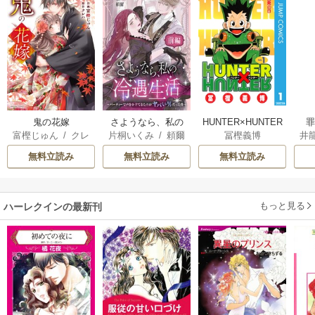
鬼の花嫁
さようなら、私の
HUNTER×HUNTER
富樫じゅん
/
クレ
片桐いくみ
/
頼爾
冨樫義博
井
冷遇生活 ～パーテ
モノクロ版
ハ
ィーで声をかけて
無料立読み
無料立読み
無料立読み
きたのがヤバい男
だった件
もっと見る
ハーレクインの最新刊