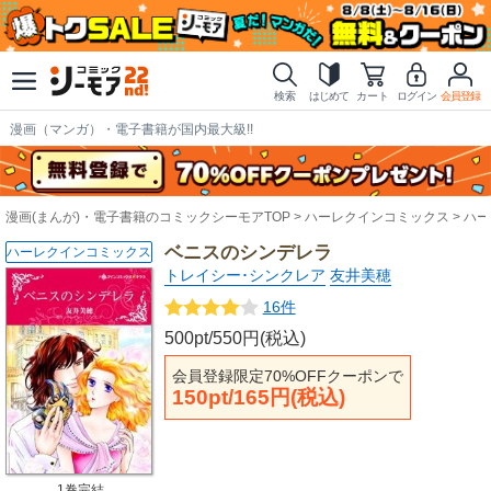
検索
はじめて
カート
ログイン
会員登録
漫画（マンガ）・電子書籍が国内最大級!!
漫画(まんが)・電子書籍のコミックシーモアTOP
ハーレクインコミックス
ハー
ベニスのシンデレラ
ハーレクインコミックス
トレイシー･シンクレア
友井美穂
16件
500pt/550円(税込)
会員登録限定70%OFFクーポンで
150pt/165円(税込)
1巻完結