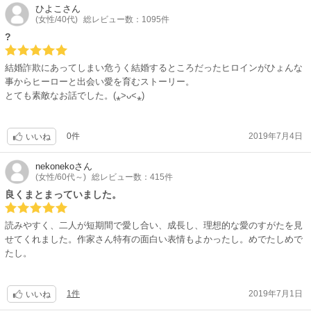
ひよこ
さん
(女性/40代)
総レビュー数：1095件
?
結婚詐欺にあってしまい危うく結婚するところだったヒロインがひょんな
事からヒーローと出会い愛を育むストーリー。
とても素敵なお話でした。(⁎˃ᴗ˂⁎)
0件
2019年7月4日
いいね
nekoneko
さん
(女性/60代～)
総レビュー数：415件
良くまとまっていました。
読みやすく、二人が短期間で愛し合い、成長し、理想的な愛のすがたを見
せてくれました。作家さん特有の面白い表情もよかったし。めでたしめで
たし。
1件
2019年7月1日
いいね