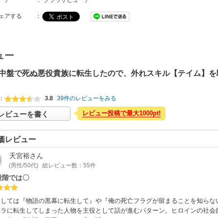
ーア
：
ブラウザビューア
ェアする
：
ュー
中盤で死ぬ悪役貴族に転生したので、外れスキル【テイム】を
：
3.8
39件のレビューをみる
レビュー投稿で最大1000pt!
レビューを書く
価レビュー
天宮裕
さん
(男性/50代)
総レビュー数：55件
段階では〇
としては『物語の黒幕に転生して』や『俺の死亡フラグが留まることを知らな
ャラに転生してしまった人物を主役として話が進むパターン。ヒロインの社会