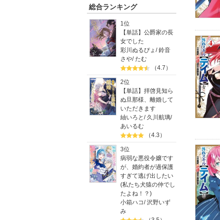
総合ランキング
1位
【単話】公爵家の長
女でした
彩川ぬるぴょ
/
鈴音
さや
/
たむ
（4.7）
2位
【単話】拝啓見知ら
ぬ旦那様、離婚して
いただきます
紬いろと
/
久川航璃
/
あいるむ
（4.3）
3位
病弱な悪役令嬢です
が、婚約者が過保護
すぎて逃げ出したい
(私たち犬猿の仲でし
たよね！？)
小箱ハコ
/
沢野いず
み