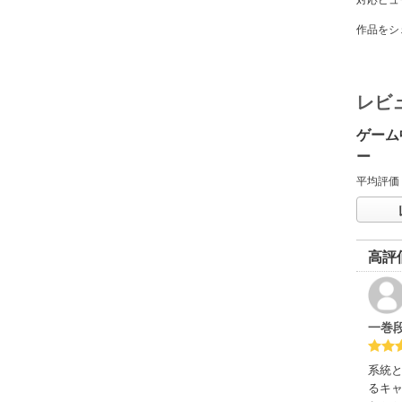
対応ビュ
作品をシ
レビ
ゲーム
ー
平均評価
高評
一巻
系統
るキ