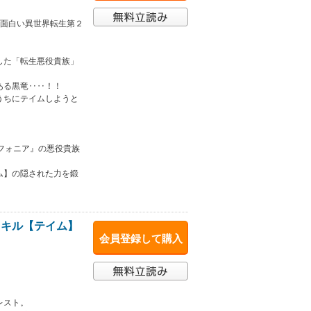
対面白い異世界転生第２
した「転生悪役貴族」
ある黒竜‥‥！！
うちにテイムしようと
フォニア』の悪役貴族
ム】の隠された力を鍛
スキル【テイム】
会員登録して購入
レスト。