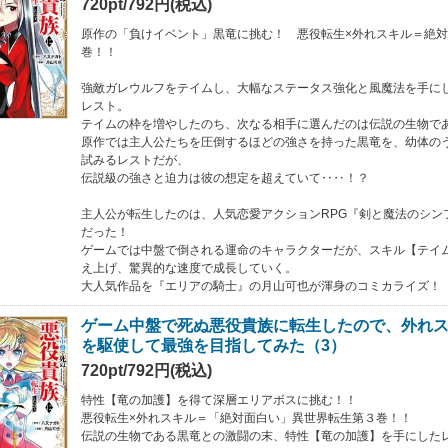
720pt/792円(税込)
原作の「負けイベント」黒竜に挑む！ 悪役転生×外れスキル＝絶
巻！！
強敵ガレウルフをテイムし、大幅なステータス強化と風魔法を手に
レスト。
テイムの枠を増やしたのち、次なる相手に選んだのは伝説の生物で
原作では主人公たちを圧倒するほどの強さを持った黒竜を、幼体の
試みるレストだが、
伝説級の強さと迫力は彼の想定を超えていて‥‥！？
主人公が転生したのは、人気恋愛アクションRPG『剣と魔法のシン
だった！
ゲームでは中盤で倒される運命のキャラクターだが、スキル【テイ
え上げ、驚異的な速度で成長していく。
大人気作品を『エリアの騎士』の月山可也が渾身のコミカライズ！
ゲーム中盤で死ぬ悪役貴族に転生したので、外れ
を駆使して最強を目指してみた（3）
720pt/792円(税込)
特性【竜の加護】を得て深層エリアボスに挑む！！
悪役転生×外れスキル＝「絶対面白い」異世界転生第３巻！！
伝説の生物である黒竜との激闘の末、特性【竜の加護】を手にした