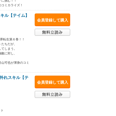
アに挑む！！
のコミカライズ！
スキル【テイム】
会員登録して購入
！
世界転生第６巻！！
トたちだが、
してしまう。
強敵に対し、
月山可也が渾身のコミ
外れスキル【テ
会員登録して購入
。
！？