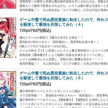
状態異常への耐性と高度な魔法操作技術を手に入れたのは、美貌を
護衛という建前で監視をされながら、レストは森の更なる深みへと
発売即重版！！ 大人気作品を『エリアの騎士』の月山可也が渾身
ゲーム中盤で死ぬ悪役貴族に転生したので、外れ
を駆使して最強を目指してみた（４）
720pt/792円(税込)
極大スケールの新技で【魔力の女王】を倒せ！！
悪役転生×外れスキル＝「絶対面白い」異世界転生第４巻！！
A級エリアボスであるオーガを討伐し、
テイムの枠を【３】に拡張したレストに魔王軍幹部の一人リーベが
固有技術【遷移魔力】により無限に武器を生成するリーベに対し、
レストは相棒ガレルと共闘し、苦戦の末に勝機を見出す‥‥！！
発売即重版！！ 大人気作品を『エリアの騎士』の月山可也が渾身
ゲーム中盤で死ぬ悪役貴族に転生したので、外れ
を駆使して最強を目指してみた（５）
720pt/792円(税込)
魔王軍幹部リーベとＡランクダンジョンに挑め！！
３０万部突破！！ 悪役転生×外れスキル＝「絶対面白い」異世界
魔王軍幹部リーベをテイムし【遷移魔力】【擬態化】を習得したレ
リーベと共にＡランクダンジョン【欺瞞の神殿】へと足を踏み入れ