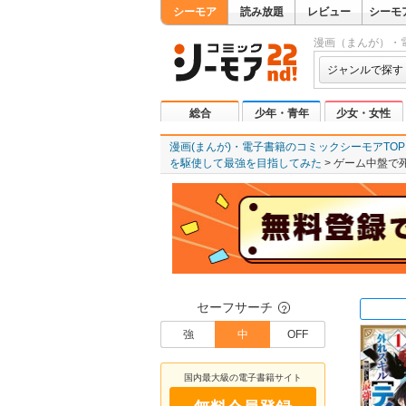
シーモア
読み放題
レビュー
シーモ
漫画（まんが）・
ジャンルで探す
総合
少年・青年
少女・女性
漫画(まんが)・電子書籍のコミックシーモアTOP
を駆使して最強を目指してみた
ゲーム中盤で
セーフサーチ
？
強
中
OFF
国内最大級の電子書籍サイト