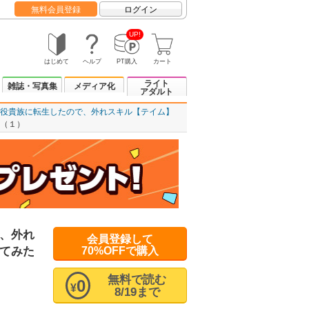
無料会員登録
ログイン
UP!
はじめて
ヘルプ
PT購入
カート
ライト
雑誌・写真集
メディア化
アダルト
役貴族に転生したので、外れスキル【テイム】
（１）
、外れ
会員登録して
てみた
70%OFFで購入
無料で読む
0
¥
8/19まで