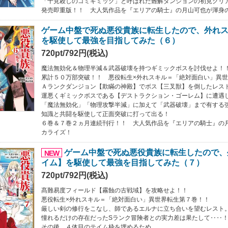
「十見殺しのゴミギミック」と呼ばれた難解ダンジョンの初見クリ
発売即重版！！ 大人気作品を『エリアの騎士』の月山可也が渾身
ゲーム中盤で死ぬ悪役貴族に転生したので、外れ
を駆使して最強を目指してみた（６）
720pt/792円(税込)
魔法無効化＆物理半減＆武器破壊を持つギミックボスを討伐せよ！
累計５０万部突破！！ 悪役転生×外れスキル＝「絶対面白い」異
Ａランクダンジョン【欺瞞の神殿】でボス【三叉獣】を倒したレス
運悪くギミックボスである【デストラクション・ゴーレム】に遭遇
「魔法無効化」「物理攻撃半減」に加えて「武器破壊」まで有する
知識と共闘を駆使して正面突破に打って出る！
６巻＆７巻２ヵ月連続刊行！！ 大人気作品を『エリアの騎士』の
カライズ！
ゲーム中盤で死ぬ悪役貴族に転生したので、
NEW
イム】を駆使して最強を目指してみた（７）
720pt/792円(税込)
髙難易度フィールド【霧蝕の古戦域】を攻略せよ！！
悪役転生×外れスキル＝「絶対面白い」異世界転生第７巻！！
厳しい剣の修行をこなし、師であるエルナに立ち合いを望むレスト
憧れるだけの存在だったSランク冒険者との実力差は果たして‥‥
その後、４体目のテイム枠を埋めるため、