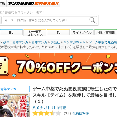
ア島
電子書籍ならコミックシーモア！
シーモア
BL
TL
ライトノベル
小説・実用書
コミックス
少年・青年マンガ
青年マンガ
講談社
ヤンマガＷｅｂ
ゲーム中盤で死ぬ悪
死ぬ悪役貴族に転生したので、外れスキル【テイム】を駆使して最強を目指してみた
ゲーム中盤で死ぬ悪役貴族に転生したので
青年マンガ
スキル【テイム】を駆使して最強を目指し
（１）
八又ナガト
月山可也
（3.8）
投稿数39件