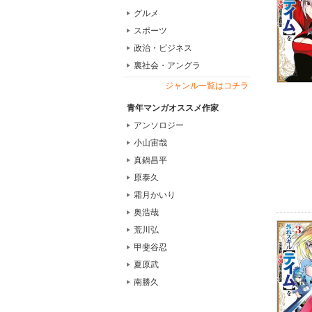
グルメ
スポーツ
政治・ビジネス
裏社会・アングラ
ジャンル一覧はコチラ
青年マンガオススメ作家
アンソロジー
小山宙哉
真鍋昌平
原泰久
霜月かいり
奥浩哉
荒川弘
甲斐谷忍
夏原武
南勝久