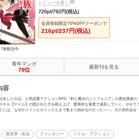
レビューを書く
720pt/792円(税込)
会員登録限定70%OFFクーポンで
216pt/237円(税込)
7巻配信中
青年マンガ
最新刊を見る
79位
内容
転生したのは、人気恋愛アクションRPG『剣と魔法のシンフォニア』の悪役貴族だ
スキル【テイム】の隠された力を鍛え上げ、驚異的な速度で成長していく。やがて
とには、なぜかメインヒロインたちまで集まり始めるのだった――。大人気作品を
異世界・転生
ファンタジー
バトル・アクション