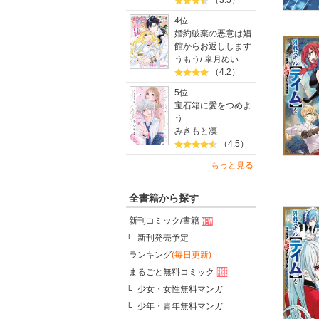
（3.5）
4位
婚約破棄の悪意は娼
館からお返しします
うもう
/
皐月めい
（4.2）
5位
宝石箱に愛をつめよ
う
みきもと凜
（4.5）
もっと見る
全書籍から探す
新刊コミック/書籍
新刊発売予定
ランキング
(毎日更新)
まるごと無料コミック
少女・女性無料マンガ
少年・青年無料マンガ