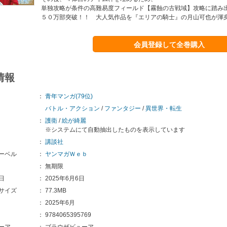
単独攻略が条件の高難易度フィールド【霧蝕の古戦域】攻略に踏み
５０万部突破！！ 大人気作品を『エリアの騎士』の月山可也が渾
会員登録して全巻購入
情報
：
青年マンガ(79位)
バトル・アクション
/
ファンタジー
/
異世界・転生
：
護衛
/
絵が綺麗
※システムにて自動抽出したものを表示しています
：
講談社
ーベル
：
ヤンマガＷｅｂ
：
無期限
日
：
2025年6月6日
サイズ
：
77.3MB
：
2025年6月
：
9784065395769