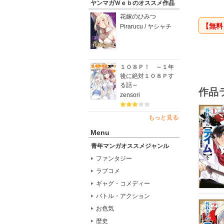
ヤンマガＷｅｂのオススメ作品
花嫁のひみつ
【無料
Pirarucu / ヤシャチ
１０８Ｐ！ ～１年
後に絶対１０８Ｐす
る話～
作品
zensori
もっと見る
Menu
青年マンガオススメジャンル
ファンタジー
ラブコメ
ギャグ・コメディー
バトル・アクション
お色気
歴史