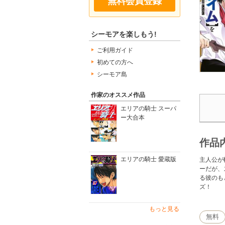
無料会員登録
シーモアを楽しもう!
ご利用ガイド
初めての方へ
シーモア島
作家のオススメ作品
エリアの騎士 スーパ
ー大合本
作品
エリアの騎士 愛蔵版
主人公が
ーだが、
る彼のも
ズ！
もっと見る
無料