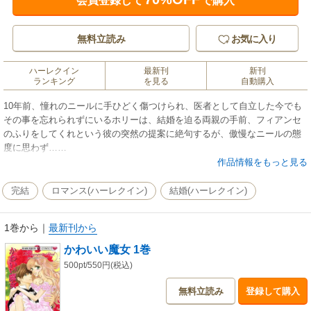
会員登録して
で購入
無料立読み
お気に入り
ハーレクイン
最新刊
新刊
ランキング
を見る
自動購入
10年前、憧れのニールに手ひどく傷つけられ、医者として自立した今でも
その事を忘れられずにいるホリーは、結婚を迫る両親の手前、フィアンセ
のふりをしてくれという彼の突然の提案に絶句するが、傲慢なニールの態
度に思わず……
作品情報をもっと見る
完結
ロマンス(ハーレクイン)
結婚(ハーレクイン)
1巻から
｜
最新刊から
かわいい魔女 1巻
500pt/550円(税込)
無料立読み
登録して購入