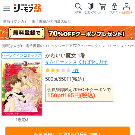
検索
はじめて
カート
ログイン
会員登録
漫画（マンガ）・電子書籍が国内最大級!!
漫画(まんが)・電子書籍のコミックシーモアTOP
ハーレクインコミックス
ハー
かわいい魔女 1巻
ハーレクインコミックス
キム･ローレンス
くればやし月子
2件
500pt/550円(税込)
会員登録限定70%OFFクーポンで
150pt/165円(税込)
1巻完結
70%OFF