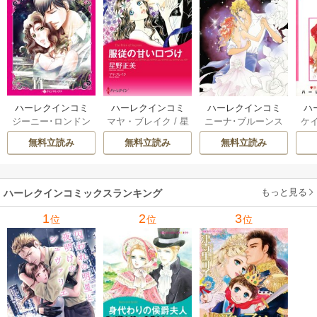
ハーレクインコミ
ハーレクインコミ
ハーレクインコミ
ハ
ジーニー･ロンドン
マヤ・ブレイク
/
星
ニーナ･ブルーンス
ケ
ックス セット 202
ックス セット 202
ックス セット 202
ック
/
橘花夜
/
メアリ
野正美
/
ヘレン･ブ
/
おおつきちずる
/
/
J
6年 vol.1064 1巻
6年 vol.1002 1巻
6年 vol.1063 1巻
6年
無料立読み
無料立読み
無料立読み
ー･ライアンズ
/
花
ルックス
/
のわきね
レベッカ･ヨーク
/
ス
牟礼サキ
/
サラ･モ
い
/
マーガレット･
稜敦水
/
ケイト･ハ
ル
ーガン
/
星合操
/
ア
ウェイ
/
一重夕子
ーディ
/
海野みつる
ザ
ン･ウィール
/
津寺
/
サラ･ウッド
もっと見る
/
流
ハーレクインコミックスランキング
里可子
水凛子
1
2
3
位
位
位