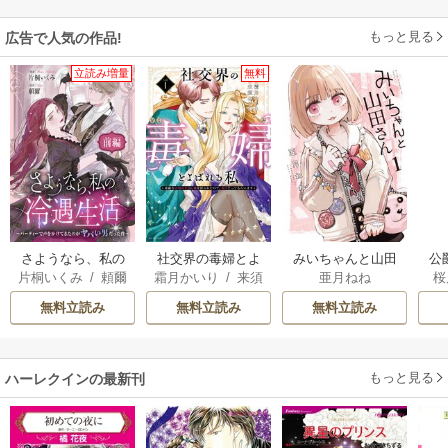
もっと見る
広告で人気の作品!
立読み増量
無料
さようなら、私の
社交界の毒婦とよ
みいちゃんと山田
公
片桐いくみ
/
頼爾
霜月かいり
/
来須
亜月ねね
桜
冷遇生活 ～パーテ
ばれる私～素敵な
さん
は
みかん
ィーで声をかけて
辺境伯令息に腕を
無料立読み
無料立読み
無料立読み
きたのがヤバい男
折られたので、責
だった件
任とってもらいま
す～
もっと見る
ハーレクインの最新刊