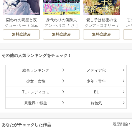
囚われの明星と夜
身代わりの侯爵夫
愛し子は秘密の世
モ
ジョー･リー
/
Sac
アン･ヘリス
/
さち
クレア・コネリー
/
レ
明けのシュヴァリ
人
継ぎ
結婚
hiyo
みりほ
津寺里可子
ー
エ
無料立読み
無料立読み
無料立読み
その他の人気ランキングをチェック！
総合ランキング
メディア化
少女・女性
少年・青年
TL・レディコミ
BL
異世界・転生
お色気
履歴削除
あなたがチェックした作品