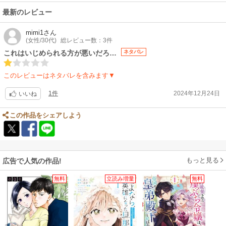
最新のレビュー
mimi1
さん
(女性/30代)
総レビュー数：3件
これはいじめられる方が悪いだろ…
ネタバレ
このレビューはネタバレを含みます▼
1件
2024年12月24日
いいね
この作品をシェアしよう
もっと見る
広告で人気の作品!
無料
立読み増量
無料