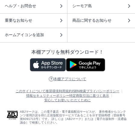
ヘルプ・お問合せ
シーモア島
重要なお知らせ
商品に関するお知らせ
ホームアイコンを追加
本棚アプリを無料ダウンロード！
本棚アプリについて
このサイトについて
推奨環境
利用規約
ISBN検索
プライバシーポリシー
情報セキュリティーポリシー
特定商取引法に基づく表示
安心してお使いいただくために
ABJマークは、この電子書店・電子書籍配信サービスが、 著作権者からコンテ
ンツ使用許諾を得た正規版配信サービスであることを示す登録商標（登録番号
第6091713号）です。 詳しくは［ABJマーク］または［電子出版制作・流通協
議会］で検索してください。
(C)NTTソルマーレ