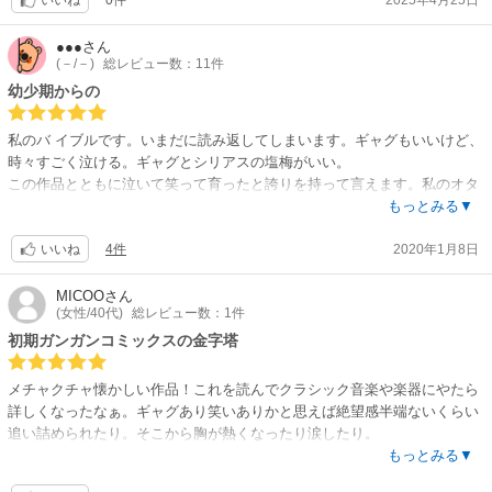
いいね
●●●
さん
(－/－)
総レビュー数：11件
幼少期からの
私のバ イブルです。いまだに読み返してしまいます。ギャグもいいけど、
時々すごく泣ける。ギャグとシリアスの塩梅がいい。
この作品とともに泣いて笑って育ったと誇りを持って言えます。私のオタ
ク人生はこの作品から始まったといっても過言ではないでしょう。そして
もっとみる▼
これからもずーっと変わらず好きであり続けるのでしょう！
4件
2020年1月8日
好きなキャラやシーンは語り尽くせませんが、とりあえず言わせていただ
いいね
くと、トチ狂ったパンドラお母さんのキ●ガイっぷりが大好きです！！
あと仕事で辛い時などはつい心の中でドナドナを歌っています。
MICOO
さん
(女性/40代)
総レビュー数：1件
初期ガンガンコミックスの金字塔
メチャクチャ懐かしい作品！これを読んでクラシック音楽や楽器にやたら
詳しくなったなぁ。ギャグあり笑いありかと思えば絶望感半端ないくらい
追い詰められたり。そこから胸が熱くなったり涙したり。
特に物語の後半から北の都へ突入する時の盛り上がりは最高潮。何回読ん
もっとみる▼
でもそこは一気に読んじゃう。