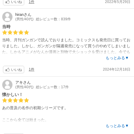
1件
2022年5月29日
敵キャラも個性的で何か憎めなかったり。
いいね
サイザーとクラーリィが好きでした。
hiran
さん
(男性/40代)
総レビュー数：839件
当時
当時、月刊ガンガンで読んでおりました。コミックスも発売日に買ってお
りました。しかし、ガンガンが隔週発売になって買うのやめてしまいまし
た。しかもアニメがなんか漫画と別物で大ショックを受けました。今でも
トラウマですね。２４．１２。１８記
もっとみる▼
1件
2024年12月18日
いいね
アキ
さん
(男性/40代)
総レビュー数：17件
懐かしい！
あの普及の名作の初期シリーズです。
ここから全ては始まった。
もっとみる▼
笑いがなければ始まらない、悲劇がなければ始まらなかった。