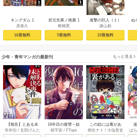
キングダム 1
岩元先輩ノ推薦 1
進撃の巨人（１）
ぬ
原泰久
椎橋寛
諫山創
16冊無料
5冊無料
10冊無料
もっと見る
少年・青年マンガの最新刊
【報告】とある未
16年目の復讐～奴
この絵には裏があ
迷
寺井衒
/
玄田げんた
桜宇宙
/
FTops
樹生ナト
/
大塩哲史
ぱ
解決事件について 1
らを地獄に送るま
る 6巻
1巻
で 22巻