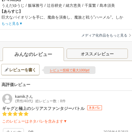
うえだゆうじ / 飯塚雅弓 / 辻谷耕史 / 緒方恵美 / 千葉繁 / 島本須美
【あらすじ】
巨大なバイオリンを手に、魔曲を演奏し、魔族と戦う"ハーメル"。しか
し、ハーメルはその魔族の王である、大魔王ケストラーの息子であるとい
もっと見る
う宿命を持つ。ケストラーを復活させるという"パンドラの箱"をめぐり、
人間と魔族の戦いは繰り広げられ、魔族化が進む体をかばい、戦いを続け
メディア化作品をもっと見る
るハーメル、そして、人類の救世主である魔法王国スフォルツエンドの王
女"フルート"の旅と戦い、そして愛を描く、一大叙事詩。
【制作会社】
オススメレビュー
みんなのレビュー
スタジオディーン
【スタッフ情報】
レビューを書く
原作:渡辺道明
レビュー投稿で最大1000pt!
監督:西村純二
シリーズ構成・脚本:今川泰宏、中島敦子 / 音楽:田中公平
高評価レビュー
kamik
さん
(男性/40代)
総レビュー数：8件
ギャグと極上のシリアスファンタジーバトル
ネタバレ
このレビューはネタバレを含みます▼
0件
2025年4月25日