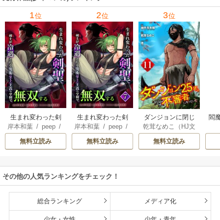
1
2
3
位
位
位
生まれ変わった剣
生まれ変わった剣
ダンジョンに閉じ
閻魔
岸本和葉
/
peep
/
岸本和葉
/
peep
/
乾茸なめこ（HJ文
聖、剣士が冷遇さ
聖、剣士が冷遇さ
込められて25年。
染野静也
/
桑島黎
染野静也
/
桑島黎
庫／ホビージャパ
れる魔術至上主義
れる魔術至上主義
救出されたときに
無料立読み
無料立読み
無料立読み
音
/
taskey STUDI
音
/
taskey STUDI
ン刊）
/
御手洗太
の学園で無双する
の学園で無双する
は立派な不審者に
O
O
陽
/
芝
【単行本版】
なっていた【分冊
版】
その他の人気ランキングをチェック！
総合ランキング
メディア化
少女・女性
少年・青年