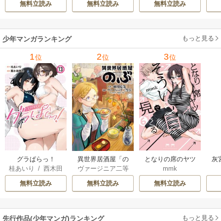
無料立読み
無料立読み
無料立読み
もっと見る
少年マンガランキング
1
2
3
位
位
位
グラぱらっ！
異世界居酒屋「の
となりの席のヤツ
灰
桂あいり
/
西木田
ヴァージニア二等
mmk
ぶ」
がそういう目で見
景志
兵
/
蝉川夏哉
/
転
てくる
無料立読み
無料立読み
無料立読み
もっと見る
先行作品(少年マンガ)ランキング