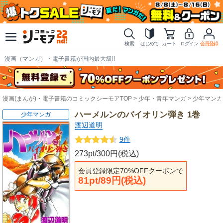
検索
はじめて
カート
ログイン
会員登録
漫画（マンガ）・電子書籍が国内最大級!!
漫画(まんが)・電子書籍のコミックシーモアTOP
少年・青年マンガ
少年マンガ
ハーメルンのバイオリン弾き 1巻
少年マンガ
渡辺道明
9件
273pt/300円(税込)
会員登録限定70%OFFクーポンで
81pt/89円(税込)