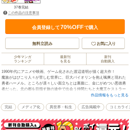
37巻完結
この作品の注意事項
70%OFF
会員登録して
で購入
無料立読み
お気に入り
少年マンガ
最新刊
新刊
ランキング
を見る
自動購入
1990年代にアニメや映画、ゲーム化された渡辺道明が描く超大作！
魔族がはびこり人々が苦しむ世界に、巨大バイオリンを抱え颯爽と現れた
勇者ハーメル。ところが凛々しい面立ちとは裏腹に、金にがめつい悪徳勇
者だった。北の都を目指す旅の途中で出会う仲間たちと大魔王ケストラー
に挑む戦い。ハーメルは運命を変えられるか！？ 魔族がはびこり人々が苦
作品情報をもっと見る
しむ世界に、巨大バイオリンを抱え颯爽と現れた勇者ハーメル。ところが
凛々しい面立ちとは裏腹に、金にがめつい悪徳勇者だった。北の都を目指
完結
メディア化
異世界・転生
広告掲載中
コミカライ
す旅の途中で出会う仲間たちと大魔王ケストラーに挑む戦い。ハーメルは
運命を変えられるか！？