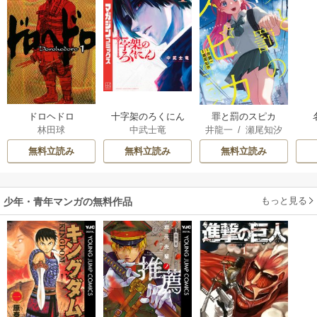
ドロヘドロ
十字架のろくにん
罪と罰のスピカ
林田球
中武士竜
井龍一
/
瀬尾知汐
無料立読み
無料立読み
無料立読み
もっと見る
少年・青年マンガの無料作品