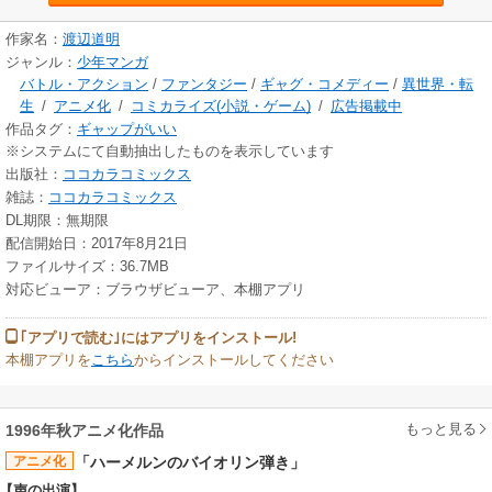
作家名：
渡辺道明
ジャンル：
少年マンガ
バトル・アクション
/
ファンタジー
/
ギャグ・コメディー
/
異世界・転
生
/
アニメ化
/
コミカライズ(小説・ゲーム)
/
広告掲載中
作品タグ：
ギャップがいい
※システムにて自動抽出したものを表示しています
出版社：
ココカラコミックス
雑誌：
ココカラコミックス
DL期限：無期限
配信開始日：2017年8月21日
ファイルサイズ：36.7MB
対応ビューア：ブラウザビューア、本棚アプリ
｢アプリで読む｣にはアプリをインストール!
本棚アプリを
こちら
からインストールしてください
もっと見る
1996年秋アニメ化作品
アニメ化
「ハーメルンのバイオリン弾き」
【声の出演】