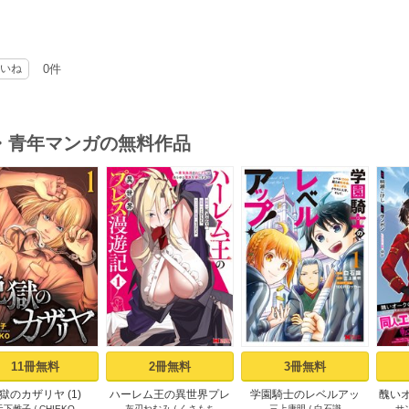
いね
0件
・青年マンガの無料作品
s
11冊無料
2冊無料
3冊無料
獄のカザリヤ (1)
ハーレム王の異世界プレ
学園騎士のレベルアッ
醜い
天下雌子
/
CHIEKO
灰刃ねむみ
/
くさもち
三上康明
/
白石識
サ