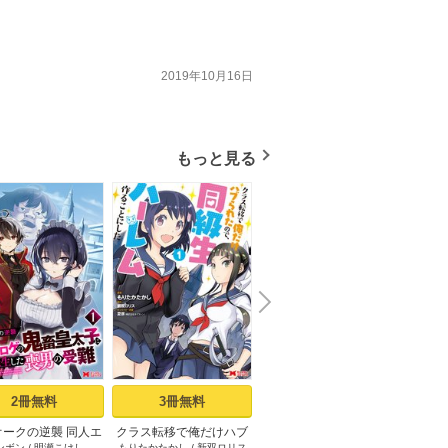
2019年10月16日
もっと見る
N
x
e
t
2冊無料
3冊無料
3冊無料
オークの逆襲 同人エ
クラス転移で俺だけハブ
村人転生 最強のスローラ
最強宮
ンボン
/
明瀬こけし
もりたかたかし
/
新双ロリス
のちた紳
/
タカハシあん
/
イチ
すか