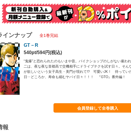
ラインナップ
全1巻完結
GT－R
540pt/594円(税込)
“鬼爆”と恐れられたのもいまや昔。バイクショップのしがない雇わ
二は、夜な夜な首都高で交機相手にドライブテクを試す日々。そん
が欲しいという女子高生・美門が現れて!? 可愛いJK！ 待ってい
日‥どころか、寿命も縮むヤバイ日々！！！ 『GTO』番外編！
会員登録して全巻購入
情報