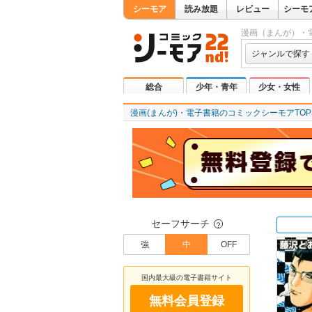
シーモア
読み放題
レビュー
シーモ
漫画（まんが）・
ジャンルで探す
総合
少年・青年
少女・女性
漫画(まんが)・電子書籍のコミックシーモアTOP
セーフサーチ
？
強
中
OFF
国内最大級の電子書籍サイト
無料会員登録