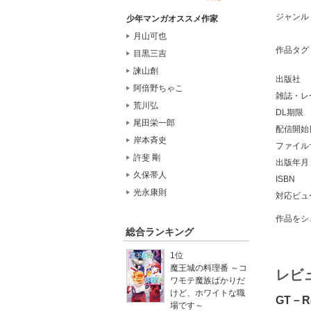
ジャンル
少年マンガオススメ作家
月山可也
作品タグ
目黒三吉
諫山創
出版社
阿倍野ちゃこ
雑誌・レ
荒川弘
DL期限
尾田栄一郎
配信開始
岸本斉史
ファイル
許斐 剛
出版年月
久保帯人
ISBN
光永康則
対応ビュ
作品をシ
総合ランキング
1位
魔王城の料理番 ～コ
レビ
ワモテ魔族ばかりだ
けど、ホワイトな職
GT－
場です～