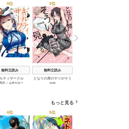
4位
5位
6位
N
x
e
t
無料立読み
無料立読み
無料立読み
ルティサークル
となりの席のヤツがそう
魔女と傭兵
杖と
馬司
/
山本やみー
mmk
宮木真人
/
超法規的かえる
/
大
いう目で見てくる
叶世べんち
もっと見る
4位
5位
6位