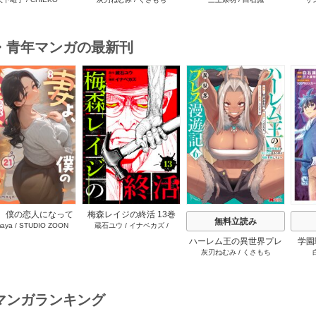
ス漫遊記 ～最強無双のお
プ！レベル1000超えの転
ロゲ
じさんはあらゆる種族を
生者、落ちこぼれクラス
した
嫁にする～（コミック）
に入学。そして、（コミ
1巻
ック） ： 1
・青年マンガの最新刊
s
、僕の恋人になって
梅森レイジの終活 13巻
無料立読み
aya
/
STUDIO ZOON
蔵石ユウ
/
イナベカズ
/
れませんか？ 21巻
STUDIO ZOON
ハーレム王の異世界プレ
学園
灰刃ねむみ
/
くさもち
ス漫遊記 ～最強無双のお
プ！レ
じさんはあらゆる種族を
生者
嫁にする～（コミック）
に入
6巻
マンガランキング