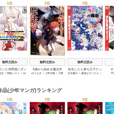
1位
2位
3位
s
無料立読み
無料立読み
無料立読み
ていた仲間達にダン
8歳から始める魔法学
転生したら第七王子だっ
ギ
貴史
/
明鏡シスイ
/
tef
ゆうなぎ
/
上野夕陽
/
乃希
石沢庸介
/
謙虚なサークル
/
門
ン奥地で殺されかけ
たので、気ままに魔術を
メル。
がギフト『無限ガチ
極めます
でレベル9999の仲間
手に入れて元パーテ
作品(少年マンガ)ランキング
メンバーと世界に復
＆『ざまぁ！』しま
1位
2位
3位
す！