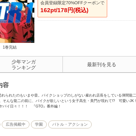
会員登録限定70%OFFクーポンで
162pt/178円(税込)
1巻完結
少年マンガ
最新刊を見る
ランキング
内容
と恐れられたのもいまや昔。バイクショップのしがない雇われ店長をしている弾間龍
。そんな龍二の前に、バイクが欲しいという女子高生・美門が現れて!? 可愛いJ
ヤバイ日々！！！ 『GTO』番外編！
広告掲載中
学園
バトル・アクション