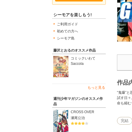
シーモアを楽しもう!
ご利用ガイド
初めての方へ
シーモア島
藤沢とおるのオススメ作品
コミックいわて
Saccola
作品
もっと見る
“鬼爆”
試す日々
週刊少年マガジンのオススメ作
命も縮む
品
CROSS OVER
瀬尾公治
完結