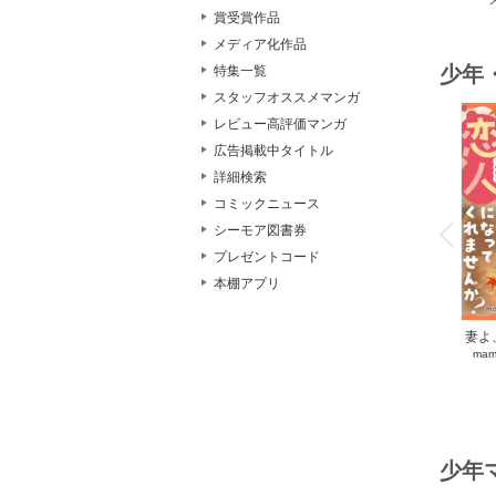
賞受賞作品
メディア化作品
少年
特集一覧
スタッフオススメマンガ
レビュー高評価マンガ
広告掲載中タイトル
詳細検索
o
コミックニュース
v
シーモア図書券
P
r
e
i
u
プレゼントコード
本棚アプリ
妻よ
mam
く
少年