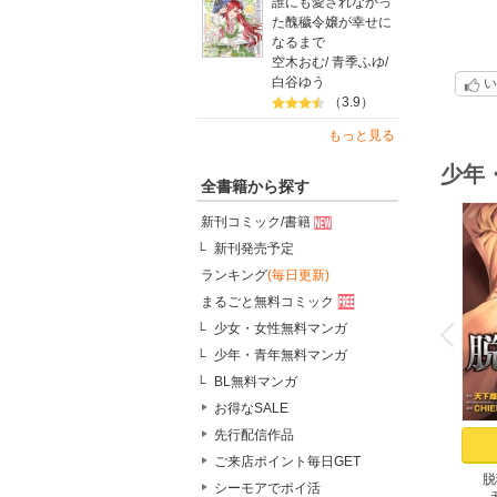
誰にも愛されなかっ
た醜穢令嬢が幸せに
なるまで
空木おむ
/
青季ふゆ
/
白谷ゆう
い
（3.9）
もっと見る
少年
全書籍から探す
新刊コミック/書籍
新刊発売予定
ランキング
(毎日更新)
まるごと無料コミック
o
v
少女・女性無料マンガ
P
r
e
i
u
少年・青年無料マンガ
BL無料マンガ
お得なSALE
先行配信作品
ご来店ポイント毎日GET
脱
シーモアでポイ活