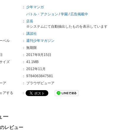
：
少年マンガ
バトル・アクション
/
学園
/
広告掲載中
：
店長
※システムにて自動抽出したものを表示しています
：
講談社
ーベル
：
週刊少年マガジン
：
無期限
日
：
2017年9月15日
サイズ
：
41.1MB
：
2012年11月
：
9784063847581
ーア
：
ブラウザビューア
ェアする
：
ュー
Rのレビュー