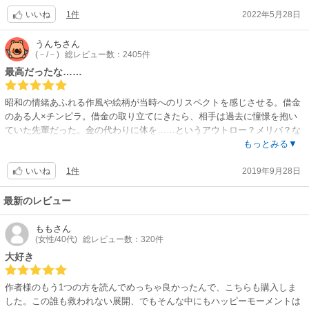
1件
2022年5月28日
いいね
うんち
さん
(－/－)
総レビュー数：2405件
最高だったな……
昭和の情緒あふれる作風や絵柄が当時へのリスペクトを感じさせる。借金
のある人×チンピラ。借金の取り立てにきたら、相手は過去に憧憬を抱い
ていた先輩だった。金の代わりに体を……というアウトロー？メリバ？な
んですけど、私はすごく刺さりました。最高。もっと読みたかったな～！
もっとみる▼
1件
2019年9月28日
いいね
最新のレビュー
もも
さん
(女性/40代)
総レビュー数：320件
大好き
作者様のもう1つの方を読んでめっちゃ良かったんで、こちらも購入しま
した。この誰も救われない展開、でもそんな中にもハッピーモーメントは