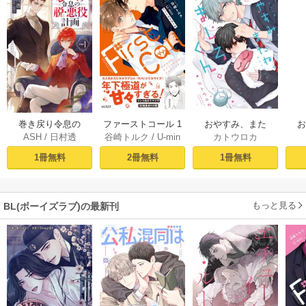
おやすみ、また
巻き戻り令息の
ファーストコール 1
カトウロカ
ASH
/
日村透
谷崎トルク
/
U-min
ね。ましろくん。
ね。
脱・悪役計画１
～童貞外科医、年
【電子限定漫画付
下ヤクザの嫁にさ
1冊無料
1冊無料
2冊無料
き】
れそうです！～
【単行本版(シーモ
ア限定描き下ろし
もっと見る
BL(ボーイズラブ)の最新刊
付き)】