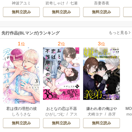
神波アユミ
岩奇しゃけ
/
七瀬
吾妻香夜
な僕は、美形第二
子
か
おむ
王子をヤンデレに
無料立読み
無料立読み
無料立読み
してしまった【シ
ーモア限定版】
もっと見る
先行作品(BLマンガ)ランキング
1
2
3
位
位
位
君は僕の理想の彼
おとなの恋は不器
嫌われ者の俺はや
MO
しろうさな
ひがしづむ
/
アス
犬崎ヨナ
/
赤牙
mo
氏
用なので
り直しの世界で義
U
ティル編集部
弟達にごまをする
無料立読み
無料立読み
無料立読み
（分冊版）