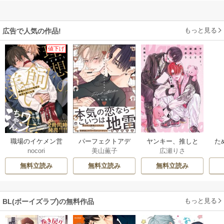
もっと見る
広告で人気の作品!
値下げ
職場のイケメン営
パーフェクトアデ
ヤンキー、推しと
た
nocori
美山薫子
広瀬りさ
業は理想の飼い主
ィクション
運命と出会う
様【単行本版】
無料立読み
無料立読み
無料立読み
もっと見る
BL(ボーイズラブ)の無料作品