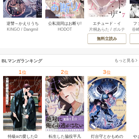
逆讐～かえりうち
エチュード・イ
フ
公私混同はお断り!
KINGO
/
Dangmil
片桐あらた
/
ボルテ
谷
HODOT
～【タテヨミ】 36
ン・ザ・ルーム[Blu
～
【タテヨミ】 67巻
ージ
巻
Mellow] 7巻
下
無料立読み
【
ア
もっと見る
BLマンガランキング
1
2
3
位
位
位
特級αの愛したΩ
転生した脇役平凡
灯台守とかもめの
や