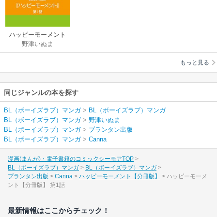
ハッピーモーメント
野津いぬま
【分冊版】
もっと見る
同じジャンルの本を探す
BL（ボーイズラブ）マンガ
>
BL（ボーイズラブ）マンガ
BL（ボーイズラブ）マンガ
>
野津いぬま
BL（ボーイズラブ）マンガ
>
プランタン出版
BL（ボーイズラブ）マンガ
>
Canna
漫画(まんが)・電子書籍のコミックシーモアTOP
BL（ボーイズラブ）マンガ
BL（ボーイズラブ）マンガ
プランタン出版
Canna
ハッピーモーメント【分冊版】
ハッピーモーメ
ント【分冊版】 第1話
最新情報はここからチェック！