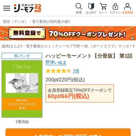
検索
はじめて
カート
ログイン
会員登録
漫画（マンガ）・電子書籍が国内最大級!!
漫画(まんが)・電子書籍のコミックシーモアTOP
BL（ボーイズラブ）マンガ
ハッピーモーメント【分冊版】 第1話
BLマンガ
野津いぬま
7件
200pt/220円(税込)
会員登録限定70%OFFクーポンで
60pt/66円(税込)
2巻完結