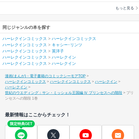
洋子
ル王国編 Ⅳ プリンセ
もっと見る
スへの階段
同じジャンルの本を探す
ハーレクインコミックス
>
ハーレクインコミックス
ハーレクインコミックス
>
キャシー･リンツ
ハーレクインコミックス
>
英洋子
ハーレクインコミックス
>
ハーレクイン
ハーレクインコミックス
>
ハーレクイン
漫画(まんが)・電子書籍のコミックシーモアTOP
ハーレクインコミックス
ハーレクインコミックス
ハーレクイン
ハーレクイン
世紀のウエディング：サン・ミッシェル王国編 Ⅳ プリンセスへの階段
プリ
ンセスへの階段 1巻
最新情報はここからチェック！
限定特典GET