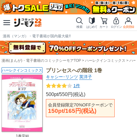
検索
はじめて
カート
ログイン
会員登録
漫画（マンガ）・電子書籍が国内最大級!!
漫画(まんが)・電子書籍のコミックシーモアTOP
ハーレクインコミックス
ハー
プリンセスへの階段 1巻
ハーレクインコミックス
キャシー･リンツ
英洋子
1件
500pt/550円(税込)
会員登録限定70%OFFクーポンで
150pt/165円(税込)
1巻完結