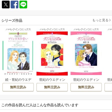
もっと見る
シリーズ作品
ハーレクインコミックス
ハーレクインコミックス
ハーレクインコミックス
ハ
続・世紀のウエデ
世紀のウエディン
世紀のウエディン
世
ィング Ⅲ プリンセ
グ：サン・ミッシ
グ：サン・ミッシ
グ 
無料立読み
無料立読み
無料立読み
スの誓い
ェル王国編 Ⅲ プリ
ェル王国編 Ⅱ プリ
ンセスの告白
ンセスの約束
この作品を読んだ人はこんな作品も読んでいます