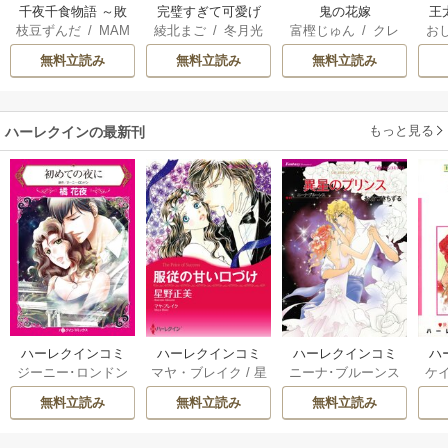
千夜千食物語 ～敗
完璧すぎて可愛げ
鬼の花嫁
王
枝豆ずんだ
/
MAM
綾北まご
/
冬月光
富樫じゅん
/
クレ
お
国の姫ですが氷の
がないと婚約破棄
こ
AKOTO
/
鴉羽凛燈
輝
/
昌未
ハ
英
皇子殿下がどうも
された聖女は隣国
無料立読み
無料立読み
無料立読み
溺愛してくれてい
に売られる
す
ます～
ら
二
もっと見る
ハーレクインの最新刊
ハーレクインコミ
ハーレクインコミ
ハーレクインコミ
ハ
ジーニー･ロンドン
マヤ・ブレイク
/
星
ニーナ･ブルーンス
ケ
ックス セット 202
ックス セット 202
ックス セット 202
ック
/
橘花夜
/
メアリ
野正美
/
ヘレン･ブ
/
おおつきちずる
/
/
J
6年 vol.1064 1巻
6年 vol.1002 1巻
6年 vol.1063 1巻
6年
無料立読み
無料立読み
無料立読み
ー･ライアンズ
/
花
ルックス
/
のわきね
レベッカ･ヨーク
/
ス
牟礼サキ
/
サラ･モ
い
/
マーガレット･
稜敦水
/
ケイト･ハ
ル