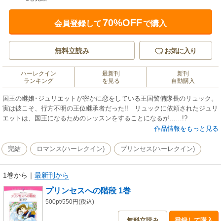
70%OFF
会員登録して
で購入
無料立読み
お気に入り
ハーレクイン
最新刊
新刊
ランキング
を見る
自動購入
国王の継娘･ジュリエットが密かに恋をしている王国警備隊長のリュック。
実は彼こそ、行方不明の王位継承者だった!! リュックに依頼されたジュリ
エットは、国王になるためのレッスンをすることになるが……!?
作品情報をもっと見る
完結
ロマンス(ハーレクイン)
プリンセス(ハーレクイン)
1巻から
｜
最新刊から
プリンセスへの階段 1巻
500pt/550円(税込)
無料立読み
登録して購入