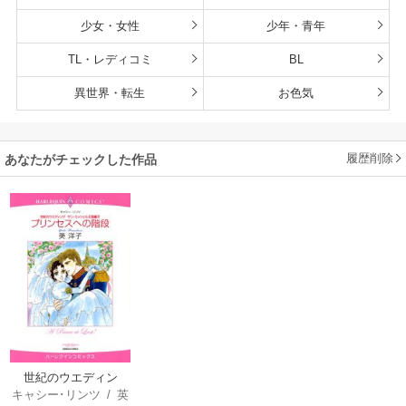
少女・女性
少年・青年
TL・レディコミ
BL
異世界・転生
お色気
履歴削除
あなたがチェックした作品
世紀のウエディン
キャシー･リンツ
/
英
グ：サン・ミッシェ