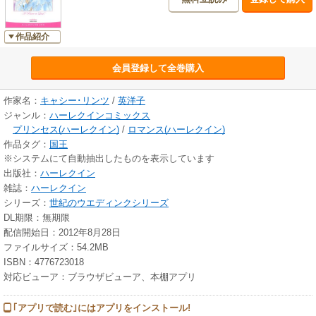
作品紹介
会員登録して全巻購入
作家名：
キャシー･リンツ
/
英洋子
ジャンル：
ハーレクインコミックス
プリンセス(ハーレクイン)
/
ロマンス(ハーレクイン)
作品タグ：
国王
※システムにて自動抽出したものを表示しています
出版社：
ハーレクイン
雑誌：
ハーレクイン
シリーズ：
世紀のウエディンクシリーズ
DL期限：無期限
配信開始日：2012年8月28日
ファイルサイズ：54.2MB
ISBN：4776723018
対応ビューア：ブラウザビューア、本棚アプリ
｢アプリで読む｣にはアプリをインストール!