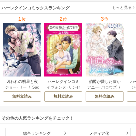
ーガン
/
星合操
/
ア
ウェイ
/
一重夕子
ーディ
/
海野みつる
ザ
ン･ウィール
/
津寺
/
サラ･ウッド
もっと見る
/
流
ハーレクインコミックスランキング
里可子
水凛子
1
2
3
位
位
位
囚われの明星と夜
ハーレクインコミ
伯爵が愛した灰か
ハ
ジョー･リー
/
Sac
イヴォンヌ･リンゼ
アニー･バロウズ
/
ジ
明けのシュヴァリ
ックス セット 202
ぶり
ック
hiyo
イ
/
立木美和
/
ミ
もとなおこ
ン
エ
6年 vol.999
無料立読み
無料立読み
無料立読み
ランダ･ジャレッ
リー
ト
/
宮本果林
/
ロ
花
ーリー・ペイジ
/
モ
曽祢まさこ
操
その他の人気ランキングをチェック！
ル
総合ランキング
メディア化