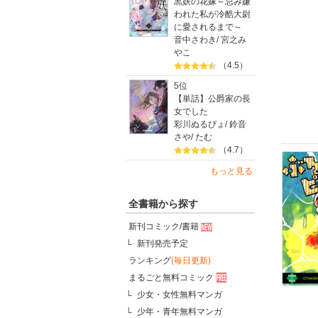
黒妖の花嫁～忌み嫌
われた私が冷酷大尉
に愛されるまで～
音中さわき
/
宮之み
やこ
（4.5）
5位
【単話】公爵家の長
女でした
彩川ぬるぴょ
/
鈴音
さや
/
たむ
（4.7）
もっと見る
全書籍から探す
新刊コミック/書籍
新刊発売予定
ランキング
(毎日更新)
まるごと無料コミック
少女・女性無料マンガ
少年・青年無料マンガ