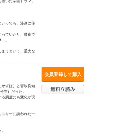
を描いた学園ドラマ。
といっても、漫画に使
とっていたり、徹夜で
り…。
しまうという、重大な
会員登録して購入
なかずほ）と壱岐良知
2号館）だった。
する態度にも変化が現
らスキーに誘われた一
る。