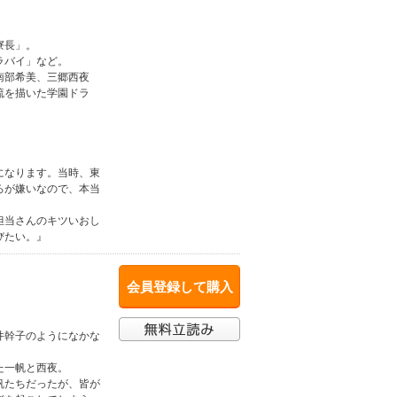
寮長」。
ラバイ」など。
南部希美、三郷西夜
流を描いた学園ドラ
になります。当時、東
ろが嫌いなので、本当
担当さんのキツいおし
びたい。』
会員登録して購入
井幹子のようになかな
た一帆と西夜。
帆たちだったが、皆が