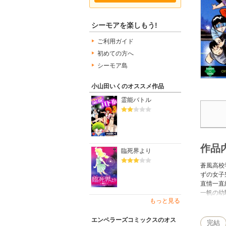
シーモアを楽しもう!
ご利用ガイド
初めての方へ
シーモア島
小山田いくのオススメ作品
霊能バトル
作品
臨死界より
蒼風高校
ずの女子
直情一直
一帆の幼
もっと見る
一帆は持
女子寮を
寮生の交
エンペラーズコミックスのオス
完結