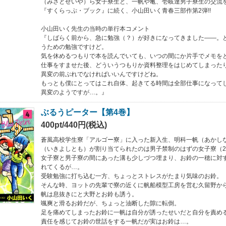
（みさとせいや）ら女子寮生と、一帆や亀、壱岐達男子寮生の交流
『すくらっぷ・ブック』に続く、小山田いく青春三部作第2弾!!
小山田いく先生の当時の単行本コメント
『しばらく前から、急に勉強（？）が好きになってきました――。
うための勉強ですけど。
気を休めるつもりで本を読んでいても、いつの間にか片手でメモを
仕事をすませた後、どういうつもりか資料整理をはじめてしまった
異変の前ぶれでなければいいんですけどね。
もっとも僕にとってはこれ自体、起きてる時間は全部仕事になって
異変のようですが…。』
ぶるうピーター【第4巻】
400pt/440円(税込)
蒼風高校学生寮「アルゴー寮」に入った新入生、明科一帆（あかし
（いきよしとも）が割り当てられたのは男子禁制のはずの女子寮（
女子寮と男子寮の間にあった溝も少しづつ埋まり、お鈴の一穂に対
れてくるが…。
受験勉強に打ち込む一方、ちょっとストレスがたまり気味のお鈴。
そんな時、ヨットの先輩で寮の近くに帆船模型工房を営む久留野か
帆は息抜きにと大野とお鈴も誘う。
颯爽と滑るお鈴だが、ちょっと油断した隙に転倒。
足を痛めてしまったお鈴に一帆は自分が誘ったせいだと自分を責め
責任を感じてお鈴の世話をする一帆だが実はお鈴は…。