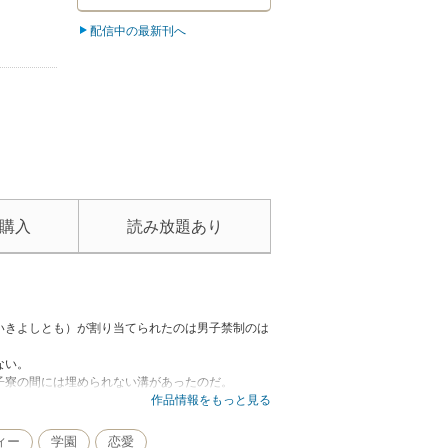
配信中の最新刊へ
購入
読み放題あり
いきよしとも）が割り当てられたのは男子禁制のは
ない。
子寮の間には埋められない溝があったのだ。
?
作品情報をもっと見る
さとせいや）ら女子寮生と、一帆や亀、壱岐達男子
ィー
学園
恋愛