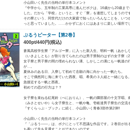
小山田いく先生の当時の単行本コメント
『中学から、五年制の工業高専に進んだボクは、16歳から20歳ま
した。だから「学校」というと、すぐ「寮」を連想してしまうので
その寮という、同世代だけの大家庭で知ったいろんなことを、いつ
っと思っていました。……かかずにおくにはあまりに楽しい場所で
ぶるうピーター【第2巻】
400pt/440円(税込)
蒼風高校学生寮「アルゴー寮」に入った新入生、明科一帆（あかし
（いきよしとも）が割り当てられたのは男子禁制のはずの女子寮（
女子寮と男子寮の間の埋められない溝、しかしこの溝にも一帆達の
が…。
夏休みのある日、入寮して初めて念願の海に向かった一帆たち。
そこで偶然同じ海に来ていた西夜、唱、希美の３人組と一緒になる
急接近する一帆と西夜。
初めての恋の行方は？？
女子寮を束ねる紅尾鈴（べにおりん）、一帆の隣部屋の十文字唱、
（みさとせいや）ら女子寮生と、一帆や亀、壱岐達男子寮生の交流
『すくらっぷ・ブック』に続く、小山田いく青春3部作第2弾!!
小山田いく先生の当時の単行本コメント
『「ぶるう――」は、ボクにとって不思議な作品です。２巻目が出
ち着いて先を見通すことができないのです。