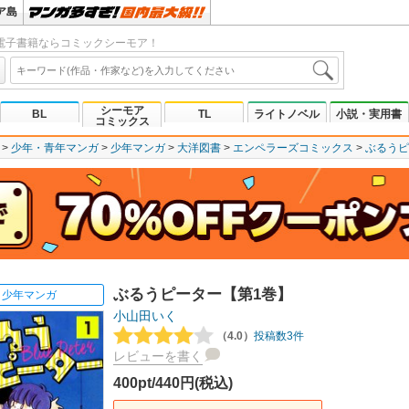
ア島
電子書籍ならコミックシーモア！
シーモア
BL
TL
ライトノベル
小説・実用書
コミックス
少年・青年マンガ
少年マンガ
大洋図書
エンペラーズコミックス
ぶるうピ
ぶるうピーター【第1巻】
少年マンガ
小山田いく
（4.0）
投稿数3件
レビューを書く
400pt/440円(税込)