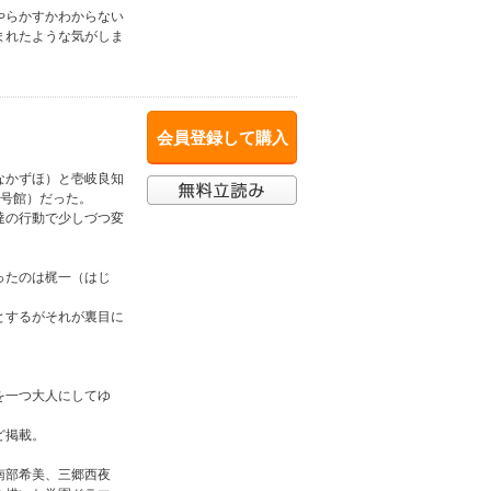
やらかすかわからない
まれたような気がしま
会員登録して購入
なかずほ）と壱岐良知
2号館）だった。
達の行動で少しづつ変
ったのは梶一（はじ
とするがそれが裏目に
。
を一つ大人にしてゆ
ど掲載。
南部希美、三郷西夜