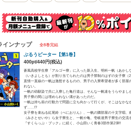
っぷ・ブック』に続く、小山田いく青春3部作第2弾!!
く先生の当時の単行本コメント
ら、五年制の工業高専に進んだボクは、16歳から20歳までを寮と下宿で暮らしま
うのです。
いう、同世代だけの大家庭で知ったいろんなことを、いつかかいてみたいと、ずっ
所でしたから。』
ラインナップ
全8巻完結
ぶるうピーター【第1巻】
400pt/440円(税込)
蒼風高校学生寮「アルゴー寮」に入った新入生、明科一帆（あかし
（いきよしとも）が割り当てられたのは男子禁制のはずの女子寮（2
直情一直線の一帆は激怒するものの、男子の入寮希望者が多く部屋
れない。
一帆の幼馴染で共に入寮した亀行道は、そんな一帆達をうらやまし
男子寮の間には埋められない溝があったのだ。
一帆は持ち前の行動力で問題に立ち向かって行くが、そこはなかな
ず……!?
女子寮を束ねる紅尾鈴（べにおりん）、一帆の隣部屋の十文字唱、
（みさとせいや）ら女子寮生と、一帆や亀、壱岐達男子寮生の交流
『すくらっぷ・ブック』に続く、小山田いく青春3部作第2弾!!