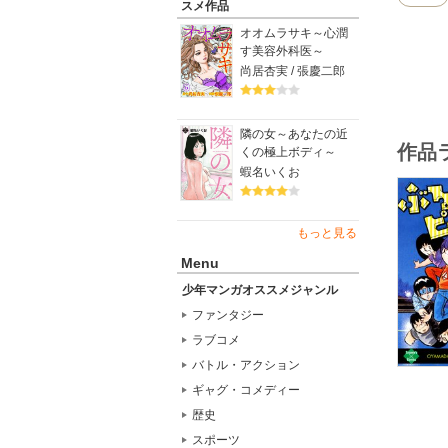
『すくら
スメ作品
オオムラサキ～心潤
小山田い
す美容外科医～
『中学か
尚居杏実 / 張慶二郎
してしま
その寮と
楽しい場
隣の女～あなたの近
作品
くの極上ボディ～
蝦名いくお
もっと見る
Menu
少年マンガオススメジャンル
ファンタジー
ラブコメ
バトル・アクション
ギャグ・コメディー
歴史
スポーツ