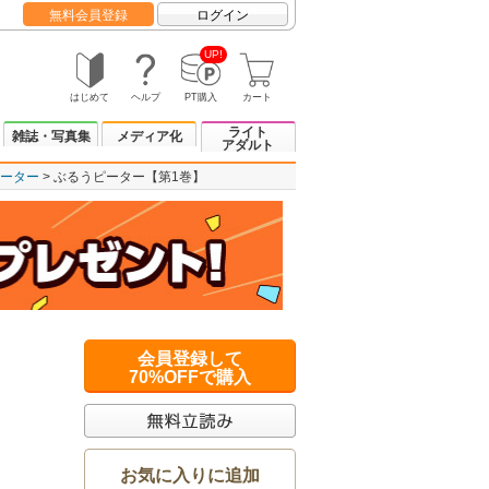
無料会員登録
ログイン
UP!
はじめて
ヘルプ
PT購入
カート
ライト
雑誌・写真集
メディア化
アダルト
ーター
ぶるうピーター【第1巻】
会員登録して
70%OFFで購入
お気に入りに追加