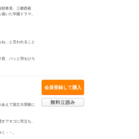
。
南部希美、三郷西夜
を描いた学園ドラマ。
るね…と言われること
リ君、パッと羽をひろ
会員登録して購入
つあえて国立大受験に
隠すアネゴに苛立ち、
ゆく・・。