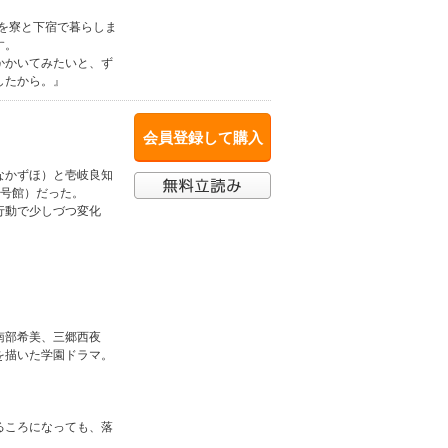
でを寮と下宿で暮らしま
す。
かかいてみたいと、ず
したから。』
会員登録して購入
なかずほ）と壱岐良知
2号館）だった。
行動で少しづつ変化
。
南部希美、三郷西夜
を描いた学園ドラマ。
るころになっても、落