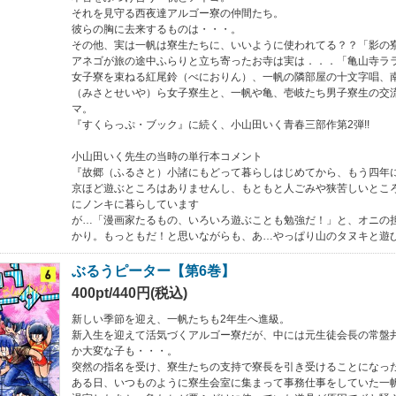
それを見守る西夜達アルゴー寮の仲間たち。
彼らの胸に去来するものは・・・。
その他、実は一帆は寮生たちに、いいように使われてる？？「影の
アネゴが旅の途中ふらりと立ち寄ったお寺は実は．．．「亀山寺ラ
女子寮を束ねる紅尾鈴（べにおりん）、一帆の隣部屋の十文字唱、
（みさとせいや）ら女子寮生と、一帆や亀、壱岐たち男子寮生の交
マ。
『すくらっぷ・ブック』に続く、小山田いく青春三部作第2弾!!
小山田いく先生の当時の単行本コメント
『故郷（ふるさと）小諸にもどって暮らしはじめてから、もう四年
京ほど遊ぶところはありませんし、もともと人ごみや狭苦しいとこ
にノンキに暮らしています
が…「漫画家たるもの、いろいろ遊ぶことも勉強だ！」と、オニの
かり。もっともだ！と思いながらも、あ…やっぱり山のタヌキと遊
ぶるうピーター【第6巻】
400pt/440円(税込)
新しい季節を迎え、一帆たちも2年生へ進級。
新入生を迎えて活気づくアルゴー寮だが、中には元生徒会長の常盤
か大変な子も・・・。
突然の指名を受け、寮生たちの支持で寮長を引き受けることになっ
ある日、いつものように寮生会室に集まって事務仕事をしていた一