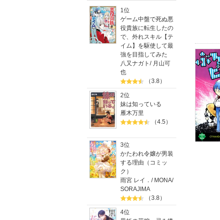
1位
ゲーム中盤で死ぬ悪
役貴族に転生したの
で、外れスキル【テ
イム】を駆使して最
強を目指してみた
八又ナガト
/
月山可
也
（3.8）
2位
妹は知っている
雁木万里
（4.5）
3位
かたわれ令嬢が男装
する理由（コミッ
ク）
雨宮 レイ．
/
MONA
/
SORAJIMA
（3.8）
4位