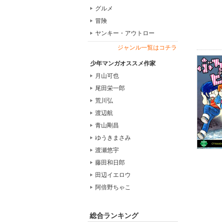
グルメ
冒険
ヤンキー・アウトロー
ジャンル一覧はコチラ
少年マンガオススメ作家
月山可也
尾田栄一郎
荒川弘
渡辺航
青山剛昌
ゆうきまさみ
渡瀬悠宇
藤田和日郎
田辺イエロウ
阿倍野ちゃこ
総合ランキング