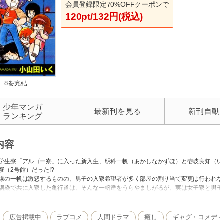
会員登録限定70%OFFクーポンで
120pt/132円(税込)
8巻完結
少年マンガ
最新刊を見る
新刊自動
ランキング
内容
学生寮「アルゴー寮」に入った新入生、明科一帆（あかしなかずほ）と壱岐良知（
寮（2号館）だった!?
線の一帆は激怒するものの、男子の入寮希望者が多く部屋の割り当て変更は行われ
馴染で共に入寮した亀行道は、そんな一帆達をうらやましがるが、実は女子寮と男
ち前の行動力で問題に立ち向かって行くが、そこはなかなか一筋縄ではゆかず……!
束ねる紅尾鈴（べにおりん）、一帆の隣部屋の十文字唱、南部希美、三郷西夜（み
流を描いた学園ドラマ。
広告掲載中
ラブコメ
人間ドラマ
癒し
ギャグ・コメデ