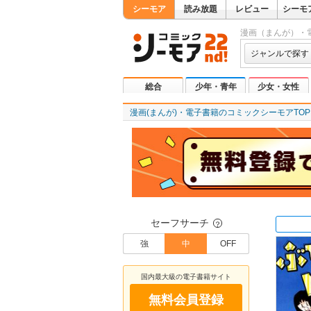
シーモア
読み放題
レビュー
シーモ
漫画（まんが）・
ジャンルで探す
総合
少年・青年
少女・女性
漫画(まんが)・電子書籍のコミックシーモアTOP
セーフサーチ
？
強
中
OFF
国内最大級の電子書籍サイト
無料会員登録