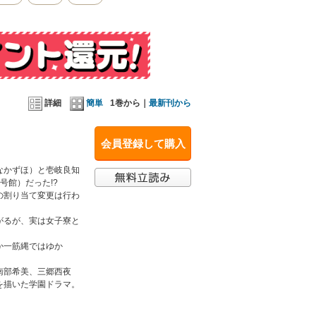
した。だから「学校」というと、すぐ「寮」を連想
と思っていました。……かかずにおくにはあまりに
詳細
簡単
1巻から｜
最新刊から
会員登録して購入
なかずほ）と壱岐良知
号館）だった!?
の割り当て変更は行わ
がるが、実は女子寮と
か一筋縄ではゆか
南部希美、三郷西夜
を描いた学園ドラマ。