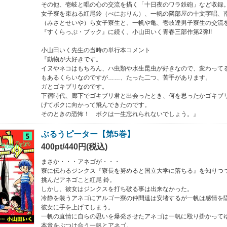
その他、壱岐と唱の心の交流を描く「十日夜のワラ鉄砲」など収録
女子寮を束ねる紅尾鈴（べにおりん）、一帆の隣部屋の十文字唱、
（みさとせいや）ら女子寮生と、一帆や亀、壱岐達男子寮生の交流
『すくらっぷ・ブック』に続く、小山田いく青春三部作第2弾!!
小山田いく先生の当時の単行本コメント
『動物が大好きです。
イヌやネコはもちろん、ハ虫類や水生昆虫が好きなので、変わって
もあるくらいなのですが……、たった二つ、苦手があります。
ガとゴキブリなのです。
下宿時代、廊下でゴキブリ君と出会ったとき、何を思ったかゴキブ
げてボクに向かって飛んできたのです。
そのときの恐怖！ ボクは一生忘れられないでしょう。』
ぶるうピーター【第5巻】
400pt/440円(税込)
まさか・・・アネゴが・・・
寮に伝わるジンクス『寮長を努めると国立大学に落ちる』を知りつ
挑んだアネゴこと紅尾 鈴。
しかし、彼女はジンクスを打ち破る事は出来なかった。
冷静を装うアネゴにアルゴー寮の仲間達は安堵するが一帆は感情を
彼女に手を上げてしまう。
一帆の直情に自らの思いを爆発させたアネゴは一帆に殴り掛かって
本音をぶつけ合う一帆とアネゴ。