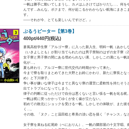
一帆は勝手に動いてしまうし、カメはふさけてばかりだし…、何を
んです…みんな。ボクまで、何が起こるかわからない航海にまきこ
す。
――それが今、とても楽しいんですけど。』
ぶるうピーター【第3巻】
400pt/440円(税込)
蒼風高校学生寮「アルゴー寮」に入った新入生、明科一帆（あかし
（いきよしとも）が割り当てられたのは男子禁制のはずの女子寮（
女子寮と男子寮の間にある埋められない溝、しかしこの溝にも一帆
化が…。
夏も終わり、アルゴー寮に世代交代の時期がやって来た。
今まで寮を取りまとめてきた大野とお鈴にかわり、新たに寮長とな
め）と下川律子。
争い事が嫌いな律子は今までと異なり寮の運営に柔軟性を持たそう
出てトラブルになってしまう。
律子の判断に従っただけで自分は悪くないと言い張る一帆を叱る梶
一帆は梶に突っかかってゆくが全く歯が立たない。
初めての敗北にショックを受ける一帆。しかしその体験が、また彼
く…。
その他、「ヌク」こと温田稔と希美の淡い恋を描く「チャンス」な
女子寮を束ねる紅尾鈴（べにおりん）、一帆の隣部屋の十文字唱、