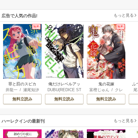
もっと見る
広告で人気の作品!
無料
無料
俺だけレベルアッ
罪と罰のスピカ
鬼の花嫁
ふ
DUBU(REDICE ST
井龍一
/
瀬尾知汐
富樫じゅん
/
クレ
尾
プな件
は
UDIO)
/
Chugong
/
ハ
雛
無料立読み
無料立読み
無料立読み
h-goon
もっと見る
ハーレクインの最新刊