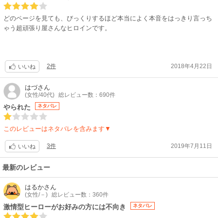
どのページを見ても、びっくりするほど本当によく本音をはっきり言っち
ゃう超頑張り屋さんなヒロインです。
2件
2018年4月22日
いいね
はづ
さん
(女性/40代)
総レビュー数：690件
やられた
ネタバレ
このレビューはネタバレを含みます▼
3件
2019年7月11日
いいね
最新のレビュー
はるか
さん
(女性/－)
総レビュー数：360件
激情型ヒーローがお好みの方には不向き
ネタバレ