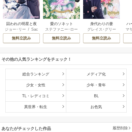
囚われの明星と夜
愛のソネット
身代わりの妻
ハ
ジョー･リー
/
Sac
ステファニー･ロー
グレイス･グリー
マ
明けのシュヴァリ
ック
hiyo
レンス
/
わたぬき
ン
/
桜井りょう
星
エ
無料立読み
無料立読み
無料立読み
めん
ブ
き
ット
その他の人気ランキングをチェック！
総合ランキング
メディア化
少女・女性
少年・青年
TL・レディコミ
BL
異世界・転生
お色気
履歴削除
あなたがチェックした作品