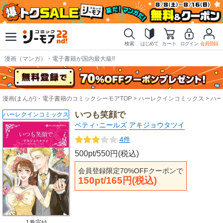
検索
はじめて
カート
ログイン
会員登録
漫画（マンガ）・電子書籍が国内最大級!!
漫画(まんが)・電子書籍のコミックシーモアTOP
ハーレクインコミックス
ハー
いつも笑顔で
ハーレクインコミックス
ベティ･ニールズ
アキジョウタツイ
4件
500pt/550円(税込)
会員登録限定70%OFFクーポンで
150pt/165円(税込)
1巻完結