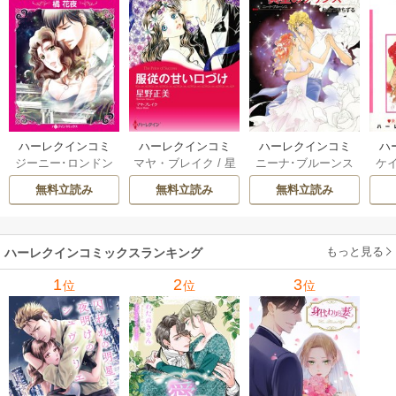
ハーレクインコミ
ハーレクインコミ
ハーレクインコミ
ハ
ジーニー･ロンドン
マヤ・ブレイク
/
星
ニーナ･ブルーンス
ケ
ックス セット 202
ックス セット 202
ックス セット 202
ック
/
橘花夜
/
メアリ
野正美
/
ヘレン･ブ
/
おおつきちずる
/
/
J
6年 vol.1064 1巻
6年 vol.1002 1巻
6年 vol.1063 1巻
6年
無料立読み
無料立読み
無料立読み
ー･ライアンズ
/
花
ルックス
/
のわきね
レベッカ･ヨーク
/
ス
牟礼サキ
/
サラ･モ
い
/
マーガレット･
稜敦水
/
ケイト･ハ
ル
ーガン
/
星合操
/
ア
ウェイ
/
一重夕子
ーディ
/
海野みつる
ザ
ン･ウィール
/
津寺
/
サラ･ウッド
もっと見る
/
流
ハーレクインコミックスランキング
里可子
水凛子
1
2
3
位
位
位