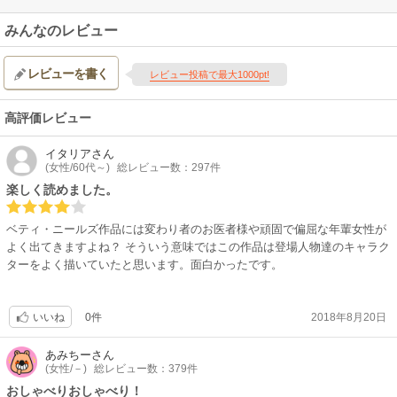
みんなのレビュー
レビューを書く
レビュー投稿で最大1000pt!
高評価レビュー
イタリア
さん
(女性/60代～)
総レビュー数：297件
楽しく読めました。
ベティ・ニールズ作品には変わり者のお医者様や頑固で偏屈な年輩女性が
よく出てきますよね？ そういう意味ではこの作品は登場人物達のキャラク
ターをよく描いていたと思います。面白かったです。
0件
2018年8月20日
いいね
あみちー
さん
(女性/－)
総レビュー数：379件
おしゃべりおしゃべり！