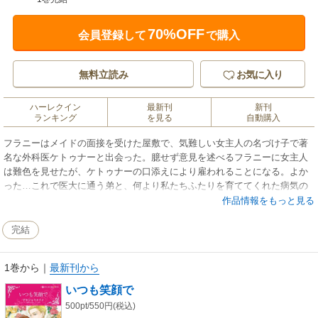
70%OFF
会員登録して
で購入
無料立読み
お気に入り
ハーレクイン
最新刊
新刊
ランキング
を見る
自動購入
フラニーはメイドの面接を受けた屋敷で、気難しい女主人の名づけ子で著
名な外科医ケトゥナーと出会った。臆せず意見を述べるフラニーに女主人
は難色を見せたが、ケトゥナーの口添えにより雇われることになる。よか
った…これで医大に通う弟と、何より私たちふたりを育ててくれた病気の
伯母様を支えることができる。安堵するフラニーだが、次々と起こる問題
作品情報をもっと見る
に、そのたびに善意で助けてくれるケトゥナーへの淡い恋心をもてあま
し、持ち前の笑顔が消えはじめて…。
完結
1巻から
｜
最新刊から
いつも笑顔で
500pt/550円(税込)