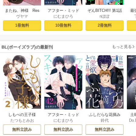
ぞんBITCH!!! 第1話
最
またね、神様 Res
アフター・ミッド
nぽぽ
ヴヤマ
にむまひろ
し
tart［ばら売り］
ナイト・スキン
ー
プロローグ
［ばら売り］ 第1話
2冊無料
1冊無料
10冊無料
もっと見る
BL(ボーイズラブ)の最新刊
しもべの王子様
ふしだらな花摘み
アフター・ミッド
土
たつもとみお
鈴代
にむまひろ
Do.
【描き下ろしおま
男 20巻
ナイト・スキン
上
け付き特装版】 2巻
［ばら売り］ 42巻
な
無料立読み
無料立読み
無料立読み