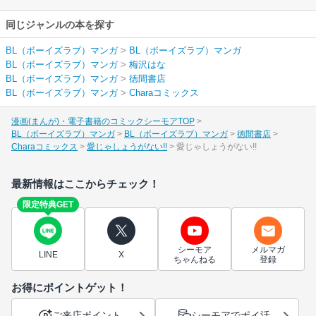
同じジャンルの本を探す
BL（ボーイズラブ）マンガ
>
BL（ボーイズラブ）マンガ
BL（ボーイズラブ）マンガ
>
梅沢はな
BL（ボーイズラブ）マンガ
>
徳間書店
BL（ボーイズラブ）マンガ
>
Charaコミックス
漫画(まんが)・電子書籍のコミックシーモアTOP
BL（ボーイズラブ）マンガ
BL（ボーイズラブ）マンガ
徳間書店
Charaコミックス
愛じゃしょうがない!!
愛じゃしょうがない!!
最新情報はここからチェック！
限定特典GET
シーモア
メルマガ
LINE
X
ちゃんねる
登録
お得にポイントゲット！
ご来店ポイント
シーモアでポイ活