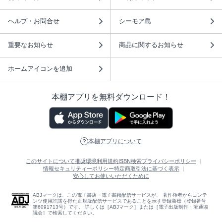
ヘルプ・お問合せ
シーモア島
重要なお知らせ
商品に関するお知らせ
ホームアイコンを追加
本棚アプリを無料ダウンロード！
本棚アプリについて
このサイトについて
推奨環境
利用規約
ISBN検索
プライバシーポリシー
情報セキュリティーポリシー
特定商取引法に基づく表示
安心してお使いいただくために
ABJマークは、この電子書店・電子書籍配信サービスが、 著作権者からコンテ
ンツ使用許諾を得た正規版配信サービスであることを示す登録商標（登録番号
第6091713号）です。 詳しくは［ABJマーク］または［電子出版制作・流通協
議会］で検索してください。