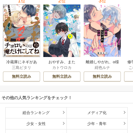
1
2
3
位
位
位
冷蔵庫にネギがあ
おやすみ、また
離婚しやがれ、α様
修
三島ピタリ
カトウロカ
紺色ルナ
こ
ったカモ
ね。ましろくん。
な
【電子限定漫画付
無料立読み
無料立読み
無料立読み
き】
その他の人気ランキングをチェック！
総合ランキング
メディア化
少女・女性
少年・青年