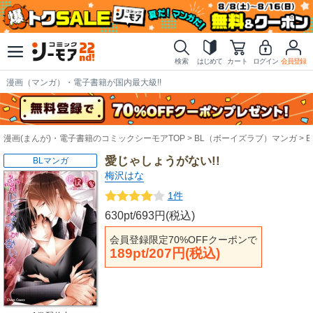
検索
はじめて
カート
ログイン
会員登録
漫画（マンガ）・電子書籍が国内最大級!!
漫画(まんが)・電子書籍のコミックシーモアTOP
BL（ボーイズラブ）マンガ
愛じゃしょうがない!!
BLマンガ
梅沢はな
1件
630pt/693円(税込)
会員登録限定70%OFFクーポンで
189pt/207円(税込)