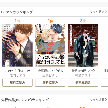
もっと見る
BLマンガランキング
1
2
3
位
位
位
これから俺は、後
冷蔵庫にネギがあ
特級αの愛したΩ
甘
佳門サエコ
三島ピタリ
神波アユミ
輩に抱かれます
ったカモ
無料立読み
無料立読み
無料立読み
もっと見る
先行作品(BLマンガ)ランキング