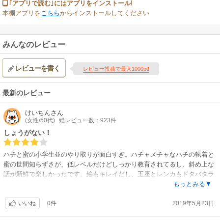
｢アプリで読む｣にはアプリをインストール!
本棚アプリを
こちら
からインストールしてください
みんなのレビュー
レビューを書く
レビュー投稿で最大1000pt!
最新のレビュー
けいちん
さん
(女性/50代)
総レビュー数：923件
しょうがない！
ハチと蜜の小学生並のやり取りが面白すぎ。ハチャメチャなハチの執着と
蜜の世間知らずさが、低レベルだけどしっかり教育されてるし、斜め上な
話が新鮮で楽しかったです。絵もキレイだし、王座とレンカもドタバタラ
ブコメでした。似た者同士な親子だけど、歳がわかりずらいくらい若かっ
もっとみる▼
たですね。ちゃんとラブでエロもあって、見守ってあげたくなる感じがと
0件
2019年5月23日
ても好きです。
いいね