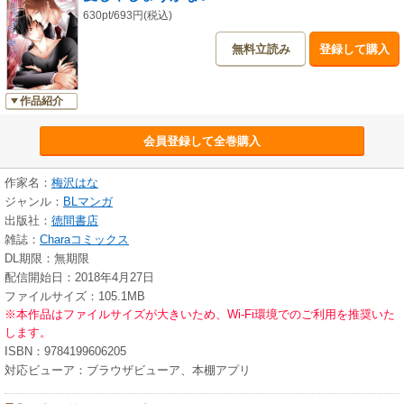
630pt/693円(税込)
無料立読み
登録して購入
作品紹介
会員登録して全巻購入
作家名：
梅沢はな
ジャンル：
BLマンガ
出版社：
徳間書店
雑誌：
Charaコミックス
DL期限：無期限
配信開始日：2018年4月27日
ファイルサイズ：105.1MB
※本作品はファイルサイズが大きいため、Wi-Fi環境でのご利用を推奨いた
します。
ISBN：9784199606205
対応ビューア：ブラウザビューア、本棚アプリ