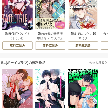
歌舞伎町バッドト
嫌われ者の転移者
40までにしたい10
食
汀えいじ
中堕ち
/
てんつぶ
マミタ
リップ
は、出戻った異世
のこと
界で溺愛される
無料立読み
無料立読み
無料立読み
もっと見る
BL(ボーイズラブ)の無料作品