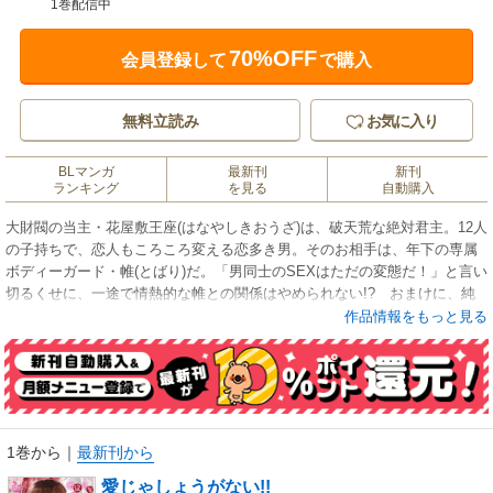
1巻配信中
70%OFF
会員登録して
で購入
無料立読み
お気に入り
BLマンガ
最新刊
新刊
ランキング
を見る
自動購入
大財閥の当主・花屋敷王座(はなやしきおうざ)は、破天荒な絶対君主。12人
の子持ちで、恋人もころころ変える恋多き男。そのお相手は、年下の専属
ボディーガード・帷(とばり)だ。「男同士のSEXはただの変態だ！」と言い
切るくせに、一途で情熱的な帷との関係はやめられない!? おまけに、純
粋無垢な箱入り息子の密(みつ)が、クールな教育係の蜂田(はちだ)にHな手
作品情報をもっと見る
解きをされていて!? エロ可愛いご主人様とボディーガードの主従ラブｖ
1巻から
｜
最新刊から
愛じゃしょうがない!!