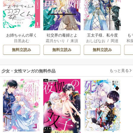
お姉ちゃんの翠く
社交界の毒婦とよ
王太子様、私今度
も
目黒あむ
霜月かいり
/
来須
おしばなお
/
岡達
和
ん
ばれる私～素敵な
こそあなたに殺さ
離
みかん
英茉
/
先崎真琴
辺境伯令息に腕を
れたくないんで
意
無料立読み
無料立読み
無料立読み
折られたので、責
す！ ～聖女に嵌め
任とってもらいま
られた貧乏令嬢、
す～
二度目は串刺し回
もっと見る
少女・女性マンガの無料作品
避します！～