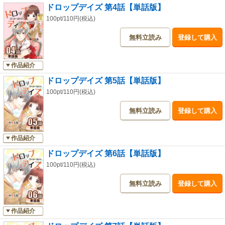
ドロップデイズ 第4話【単話版】
100pt/110円(税込)
無料立読み
登録して購入
作品紹介
ドロップデイズ 第5話【単話版】
100pt/110円(税込)
無料立読み
登録して購入
作品紹介
ドロップデイズ 第6話【単話版】
100pt/110円(税込)
無料立読み
登録して購入
作品紹介