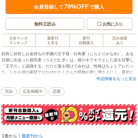
70%OFF
会員登録して
で購入
無料立読み
お気に入り
少女マンガ
最新刊
新刊
読み放題
ランキング
を見る
自動購入
あり
顔良し頭良しお金持ちの学園の王子様－白鳥要（しらとりかなめ）。ある
日彼に出会った植田麦（うえだむぎ）は、彼のキラキラとした姿を目撃し
「王子だ」と認識する。だけど蓋を開けてみれば、性格はちょとアレだっ
た。しかも彼の豪邸ではなぜかたくさんの荷物が差し押さえに！ 最初に
感じたキラキラはいったいどこへいってしまったのか。変わり果てた王子
作品情報をもっと見る
の姿を見て、麦はちょっと複雑な気持ちに……。麦は「誰かに言ったらコ
ロス」と脅迫を受け、大変なことに！ ツンデレ貧乏王子と彼の秘密を知
完結
広告掲載中
恋愛
ってしまった少女のドタバタラブコメディー！（単話版 第1話）
1巻から
｜
最新刊から