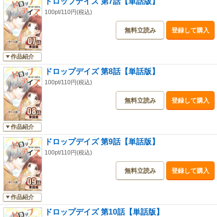
ドロップデイズ 第7話【単話版】
100pt/110円(税込)
無料立読み
登録して購入
作品紹介
ドロップデイズ 第8話【単話版】
100pt/110円(税込)
無料立読み
登録して購入
作品紹介
ドロップデイズ 第9話【単話版】
100pt/110円(税込)
無料立読み
登録して購入
作品紹介
ドロップデイズ 第10話【単話版】