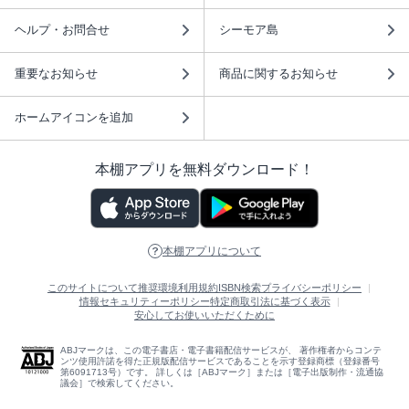
ヘルプ・お問合せ
シーモア島
重要なお知らせ
商品に関するお知らせ
ホームアイコンを追加
本棚アプリを無料ダウンロード！
本棚アプリについて
このサイトについて
推奨環境
利用規約
ISBN検索
プライバシーポリシー
情報セキュリティーポリシー
特定商取引法に基づく表示
安心してお使いいただくために
ABJマークは、この電子書店・電子書籍配信サービスが、 著作権者からコンテ
ンツ使用許諾を得た正規版配信サービスであることを示す登録商標（登録番号
第6091713号）です。 詳しくは［ABJマーク］または［電子出版制作・流通協
議会］で検索してください。