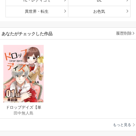
TL・レディコミ
BL
異世界・転生
お色気
履歴削除
あなたがチェックした作品
ドロップデイズ【単
田中無人島
話版】
もっと見る