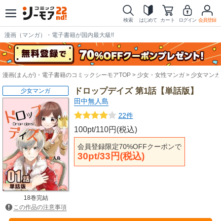
検索
はじめて
カート
ログイン
会員登録
漫画（マンガ）・電子書籍が国内最大級!!
漫画(まんが)・電子書籍のコミックシーモアTOP
少女・女性マンガ
少女マンガ
ドロップデイズ 第1話【単話版】
少女マンガ
田中無人島
22件
100pt/110円(税込)
会員登録限定70%OFFクーポンで
30pt/33円(税込)
18巻完結
この作品の注意事項