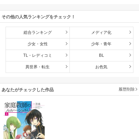
ボ
/
こなせ
/
book
O
O
て行く ～スローラ
【単行本版】
な
listaSTUDIO
イフな旅のつもり
その他の人気ランキングをチェック！
が、なぜか世界最
強の師弟になって
いた～【単行本
総合ランキング
メディア化
版】
少女・女性
少年・青年
TL・レディコミ
BL
異世界・転生
お色気
履歴削除
あなたがチェックした作品