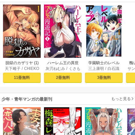
脱獄のカザリヤ (1)
ハーレム王の異世
学園騎士のレベル
醜
天下雌子
/
CHIEKO
灰刃ねむみ
/
くさも
三上康明
/
白石識
サ
界プレス漫遊記 ～
アップ！レベル100
同
ち
最強無双のおじさ
0超えの転生者、落
皇
11冊無料
2冊無料
3冊無料
んはあらゆる種族
ちこぼれクラスに
喪
を嫁にする～（コ
入学。そして、
ミック） 1巻
（コミック） ： 1
もっと見る
少年・青年マンガの最新刊