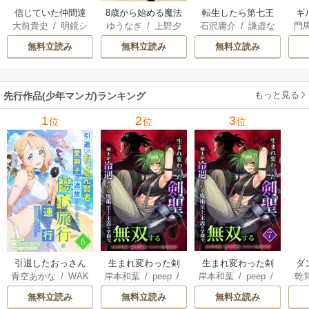
信じていた仲間達
8歳から始める魔法
転生したら第七王
ギ
大前貴史
/
明鏡シ
ゆうなぎ
/
上野夕
石沢庸介
/
謙虚な
門
にダンジョン奥地
学
子だったので、気
スイ
/
tef
陽
/
乃希
サークル
/
メル。
で殺されかけたが
ままに魔術を極め
無料立読み
無料立読み
無料立読み
ギフト『無限ガチ
ます
ャ』でレベル9999
の仲間達を手に入
もっと見る
先行作品(少年マンガ)ランキング
れて元パーティー
メンバーと世界に
1
2
3
位
位
位
復讐＆『ざま
ぁ！』します！
引退したおっさん
生まれ変わった剣
生まれ変わった剣
ダ
青空あかな
/
WAK
岸本和葉
/
peep
/
岸本和葉
/
peep
/
乾
賢者だが愛弟子が
聖、剣士が冷遇さ
聖、剣士が冷遇さ
込
ANA KURAGUCHI
染野静也
/
桑島黎
染野静也
/
桑島黎
庫
追放されてきたの
れる魔術至上主義
れる魔術至上主義
救
無料立読み
無料立読み
無料立読み
/
pallet
/
アイラ
音
/
taskey STUDI
音
/
taskey STUDI
ン
で傷心旅行に連れ
の学園で無双する
の学園で無双する
は