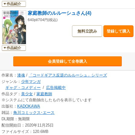
作品紹介
家庭教師のルルーシュさん(4)
640pt/704円(税込)
無料立読み
登録して購入
作品紹介
会員登録して全巻購入
作家名：
漆魂
/
「コードギアス反逆のルルーシュ」シリーズ
ジャンル：
少年マンガ
ギャグ・コメディー
/
広告掲載中
作品タグ：
美少女
/
家庭教師
※システムにて自動抽出したものを表示しています
出版社：
KADOKAWA
雑誌：
角川コミックス･エース
DL期限：無期限
配信開始日：2020年11月25日
ファイルサイズ：120.6MB