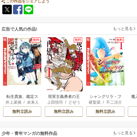
この作品をシェアしよう
もっと見る
広告で人気の作品!
無料
無料
無料
転生貴族、鑑定ス
現実主義勇者の王
シャングリラ・フ
魔
井上菜摘
/
未来人
上田悟司
/
どぜう
硬梨菜
/
不二涼介
キルで成り上がる
国再建記
ロンティア
A
/
jimmy
丸
/
冬ゆき
～弱小領地を受け
無料立読み
無料立読み
無料立読み
継いだので、優秀
な人材を増やして
いたら、最強領地
もっと見る
少年・青年マンガの無料作品
になってた～