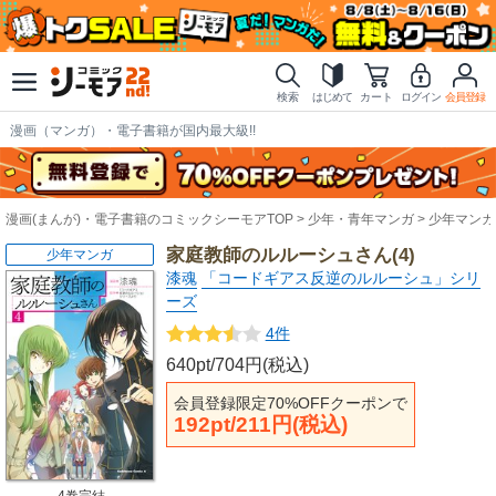
検索
はじめて
カート
ログイン
会員登録
漫画（マンガ）・電子書籍が国内最大級!!
漫画(まんが)・電子書籍のコミックシーモアTOP
少年・青年マンガ
少年マンガ
家庭教師のルルーシュさん(4)
少年マンガ
漆魂
「コードギアス反逆のルルーシュ」シリ
ーズ
4件
640pt/704円(税込)
会員登録限定70%OFFクーポンで
192pt/211円(税込)