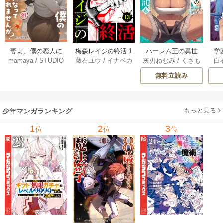
妻よ、僕の恋人に
梅森レイジの終活 1
ハーレム王の異世
学
mamaya
/
STUDIO
蔵石ユウ
/
イナベカ
灰刃ねむみ
/
くさも
白
なってくれません
3巻
界プレス漫遊記 ～
アッ
ZOON
ズ
/
STUDIO ZOON
ち
か？ 21巻
最強無双のおじさ
0
無料立読み
んはあらゆる種族
ち
を嫁にする～（コ
ミック） 6巻
（
もっと見る
少年マンガランキング
1
2
3
位
位
位