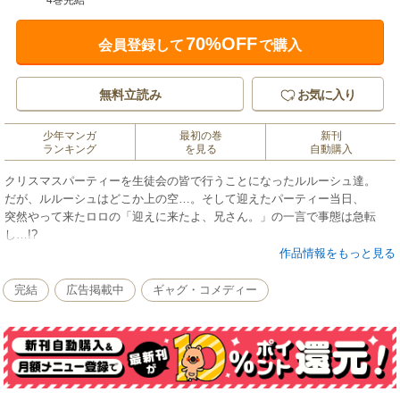
4巻完結
70%OFF
会員登録して
で購入
無料立読み
お気に入り
少年マンガ
最初の巻
新刊
ランキング
を見る
自動購入
クリスマスパーティーを生徒会の皆で行うことになったルルーシュ達。
だが、ルルーシュはどこか上の空…。そして迎えたパーティー当日、
突然やって来たロロの「迎えに来たよ、兄さん。」の一言で事態は急転
し…!?
作品情報をもっと見る
笑いあり、涙ありの家庭教師のルルーシュさん、堂々の完結巻!!
完結
広告掲載中
ギャグ・コメディー