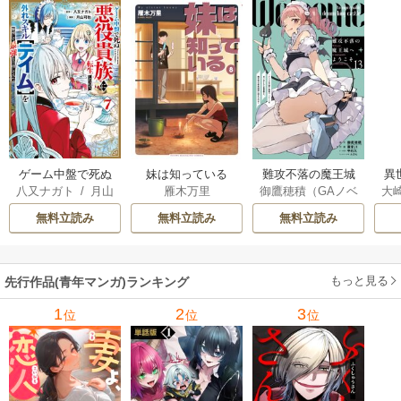
ぁ
ゲーム中盤で死ぬ
妹は知っている
難攻不落の魔王城
異
八又ナガト
/
月山
雁木万里
御鷹穂積（GAノベ
大
悪役貴族に転生し
へようこそ～デバ
は
可也
ル／SBクリエイテ
Ａ
たので、外れスキ
フは不要と勇者パ
出
無料立読み
無料立読み
無料立読み
ィブ刊）
/
蚕堂j1
ル【テイム】を駆
ーティーを追い出
で
/
弓取葵
/
平石
使して最強を目指
された黒魔導士、
サ
六
/
ユウヒ
してみた
魔王軍の最高幹部
もっと見る
先行作品(青年マンガ)ランキング
に迎えられる～
1
2
3
位
位
位