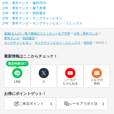
少年・青年マンガ
>
藤村ZEN
少年・青年マンガ
>
藤下真潮
少年・青年マンガ
>
秋田書店
少年・青年マンガ
>
ヤングチャンピオン
少年・青年マンガ
>
ヤングチャンピオン・コミックス
漫画(まんが)・電子書籍のコミックシーモアTOP
少年・青年マンガ
青年マンガ
秋田書店
ヤングチャンピオン
ヤングチャンピオン・コミックス
WAVE
WAVE 1
最新情報はここからチェック！
限定特典GET
シーモア
メルマガ
LINE
X
ちゃんねる
登録
お得にポイントゲット！
ご来店ポイント
シーモアでポイ活