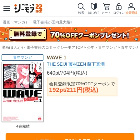
検索
はじめて
カート
ログイン
会員登録
漫画（マンガ）・電子書籍が国内最大級!!
漫画(まんが)・電子書籍のコミックシーモアTOP
少年・青年マンガ
青年マンガ
WAVE 1
青年マンガ
THE SEIJI
藤村ZEN
藤下真潮
640pt/704円(税込)
会員登録限定70%OFFクーポンで
192pt/211円(税込)
4巻完結