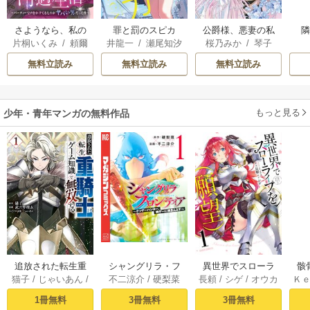
さようなら、私の
罪と罰のスピカ
公爵様、悪妻の私
片桐いくみ
/
頼爾
井龍一
/
瀬尾知汐
桜乃みか
/
琴子
冷遇生活 ～パーテ
はもう放っておい
ィーで声をかけて
てください
無料立読み
無料立読み
無料立読み
きたのがヤバい男
だった件
もっと見る
少年・青年マンガの無料作品
追放された転生重
シャングリラ・フ
異世界でスローラ
骸
猫子
/
じゃいあん
/
不二涼介
/
硬梨菜
長頼
/
シゲ
/
オウカ
Ｋ
騎士はゲーム知識
ロンティア（１）
イフを（願望） 1
異
武六甲理衣
で無双する（１）
～クソゲーハン
1冊無料
3冊無料
3冊無料
ター、神ゲーに挑