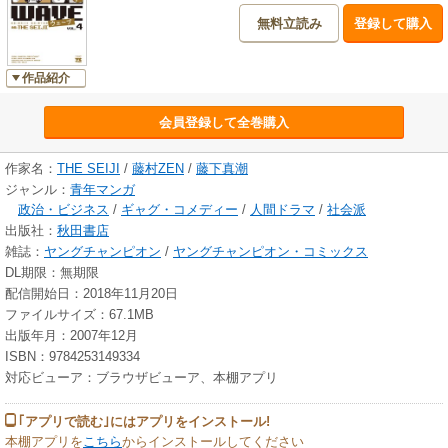
無料立読み
登録して購入
作品紹介
会員登録して全巻購入
作家名：
THE SEIJI
/
藤村ZEN
/
藤下真潮
ジャンル：
青年マンガ
政治・ビジネス
/
ギャグ・コメディー
/
人間ドラマ
/
社会派
出版社：
秋田書店
雑誌：
ヤングチャンピオン
/
ヤングチャンピオン・コミックス
DL期限：無期限
配信開始日：2018年11月20日
ファイルサイズ：67.1MB
出版年月：2007年12月
ISBN：9784253149334
対応ビューア：ブラウザビューア、本棚アプリ
｢アプリで読む｣にはアプリをインストール!
本棚アプリを
こちら
からインストールしてください