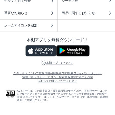
ヘルプ・お問合せ
シーモア島
重要なお知らせ
商品に関するお知らせ
ホームアイコンを追加
本棚アプリを無料ダウンロード！
本棚アプリについて
このサイトについて
推奨環境
利用規約
ISBN検索
プライバシーポリシー
情報セキュリティーポリシー
特定商取引法に基づく表示
安心してお使いいただくために
ABJマークは、この電子書店・電子書籍配信サービスが、 著作権者からコンテ
ンツ使用許諾を得た正規版配信サービスであることを示す登録商標（登録番号
第6091713号）です。 詳しくは［ABJマーク］または［電子出版制作・流通協
議会］で検索してください。
(C)NTTソルマーレ