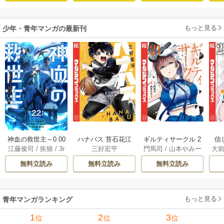
まんとす～
もっと見る
少年・青年マンガの最新刊
神血の救世主～0.00
ハナバス 苔石花江
ギルティサークル 2
信
江藤俊司
/
疾狼
/
3r
三好宏平
門馬司
/
山本やみー
大
000001％を引き当
のバスケ論 7巻
1巻
に
d Ie
/
Studio No.9
て最強へ～【電子
で
無料立読み
無料立読み
無料立読み
書籍特典付】 22巻
ギ
ャ
の
もっと見る
青年マンガランキング
れ
メ
1
2
3
位
位
位