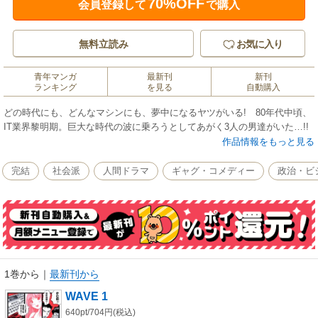
70%OFF
会員登録して
で購入
無料立読み
お気に入り
青年マンガ
最新刊
新刊
ランキング
を見る
自動購入
どの時代にも、どんなマシンにも、夢中になるヤツがいる! 80年代中頃、
IT業界黎明期。巨大な時代の波に乗ろうとしてあがく3人の男達がいた…!!
作品情報をもっと見る
完結
社会派
人間ドラマ
ギャグ・コメディー
政治・ビ
1巻から
｜
最新刊から
WAVE 1
640pt/704円(税込)