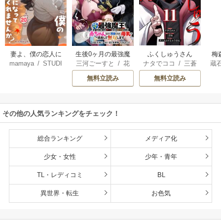
妻よ、僕の恋人に
生後0ヶ月の最強魔
ふくしゅうさん
梅
mamaya
/
STUDI
三河ごーすと
/
花
ナタでココ
/
三蒼
蔵
なってくれません
王 食べるだけ強
O ZOON
房雪
/
マップ
核
/
チームふくし
カ
か？
くなるチート能力
無料立読み
無料立読み
ゅうさん
持ち転生者だけど
赤ちゃんなので英
雄たちの母乳で成
その他の人気ランキングをチェック！
長して無双します
総合ランキング
メディア化
少女・女性
少年・青年
TL・レディコミ
BL
異世界・転生
お色気