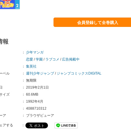
会員登録して全巻購入
情報
：
少年マンガ
恋愛
/
学園
/
ラブコメ
/
広告掲載中
：
集英社
ーベル
：
週刊少年ジャンプ
/
ジャンプコミックスDIGITAL
：
無期限
日
：
2019年2月1日
サイズ
：
60.6MB
：
1992年4月
：
4088710312
ーア
：
ブラウザビューア
ェアする
：