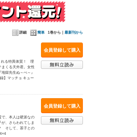
詳細
簡単
1巻から｜
最新刊から
会員登録して購入
される特異体質！ 理
テまくる天外君。女性
『地獄先生ぬ～べ～』
録】マッチョ キュー
会員登録して購入
質で、本人は硬派なの
子が、さらわれてしま
？ そして、茶子との
×4