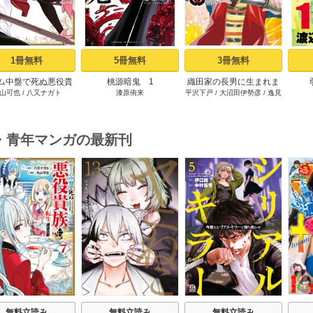
1冊無料
5冊無料
3冊無料
ム中盤で死ぬ悪役貴
桃源暗鬼 1
織田家の長男に生まれま
山可也
/
八又ナガト
漆原侑来
平沢下戸
/
大沼田伊勢彦
/
逸見
転生したので、外れ
した～戦国時代に転生し
兎歌
ル【テイム】を駆使
たけど、死にたくないの
最強を目指してみた
で改革を起こします～ 1
（１）
・青年マンガの最新刊
s
無料立読み
無料立読み
無料立読み