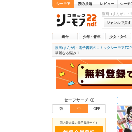
シーモア
読み放題
レビュー
シーモ
漫画（まんが）・
ジャンルで探す
総合
少年・青年
少女・女性
漫画(まんが)・電子書籍のコミックシーモアTOP
華麗なる悩み 1
セーフサーチ
？
強
中
OFF
国内最大級の電子書籍サイト