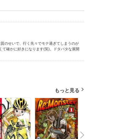
体質のせいで、行く先々でモテ過ぎてしまうのが
て確かに好きになります(笑)。ドタバタな展開
もっと見る
N
x