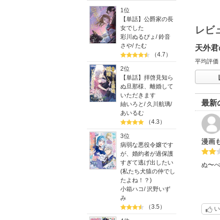
1位
【単話】公爵家の長
女でした
レビ
彩川ぬるぴょ
/
鈴音
さや
/
たむ
天外君
（4.7）
平均評価
2位
【単話】拝啓見知ら
ぬ旦那様、離婚して
いただきます
最新
紬いろと
/
久川航璃
/
あいるむ
（4.3）
3位
漫画
病弱な悪役令嬢です
が、婚約者が過保護
すぎて逃げ出したい
ぬ〜
(私たち犬猿の仲でし
たよね！？)
小箱ハコ
/
沢野いず
み
（3.5）
い