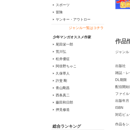
スポーツ
冒険
ヤンキー・アウトロー
ジャンル一覧はコチラ
少年マンガオススメ作家
作品
尾田栄一郎
荒川弘
ジャンル
松井優征
出版社
阿倍野ちゃこ
雑誌・レ
久保帯人
DL期限
許斐 剛
配信開始
青山剛昌
ファイル
西条真二
出版年月
藤田和日郎
ISBN
押見修造
対応ビュ
作品をシ
総合ランキング