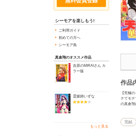
無料会員登録
シーモアを楽しもう!
ご利用ガイド
初めての方へ
シーモア島
真倉翔のオススメ作品
吉原のMIRAIさん カ
ラー版
作品
【究極の
霊媒師いずな
テてモテ
の真倉翔
完結
もっと見る