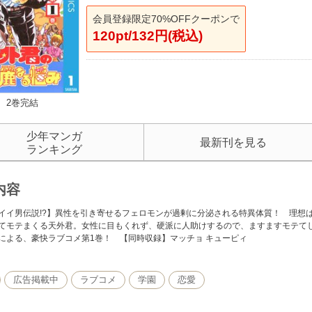
会員登録限定70%OFFクーポンで
120pt/132円(税込)
2巻完結
少年マンガ
最新刊を見る
ランキング
内容
イイ男伝説!?】異性を引き寄せるフェロモンが過剰に分泌される特異体質！ 理想
てモテまくる天外君。女性に目もくれず、硬派に人助けするので、ますますモテて
による、豪快ラブコメ第1巻！ 【同時収録】マッチョ キューピィ
広告掲載中
ラブコメ
学園
恋愛