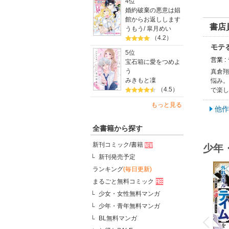
4位
婚約破棄の悪意は娼
館からお返しします
書店
うもう
/
皐月めい
（4.2）
モテ
5位
営業 
宝石箱に愛をつめよ
う
真倉翔
みきもと凜
悩み。
（4.5）
で楽し
もっと見る
他作
全書籍から探す
新刊コミック/書籍
少年
新刊発売予定
ランキング
(毎日更新)
まるごと無料コミック
少女・女性無料マンガ
少年・青年無料マンガ
o
v
BL無料マンガ
P
r
e
i
u