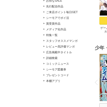
お得なSALE
先行配信作品
ご来店ポイント毎日GET
シーモアでポイ活
賞受賞作品
ゲー
メディア化作品
月
族に
特集一覧
スキ
スタッフオススメマンガ
して
レビュー高評価マンガ
少年
広告掲載中タイトル
詳細検索
コミックニュース
シーモア図書券
プレゼントコード
o
v
本棚アプリ
P
r
e
i
u