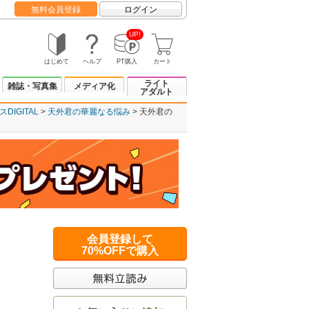
無料会員登録
ログイン
UP!
はじめて
ヘルプ
PT購入
カート
ライト
雑誌・写真集
メディア化
アダルト
IGITAL
天外君の華麗なる悩み
天外君の
会員登録して
70%OFFで購入