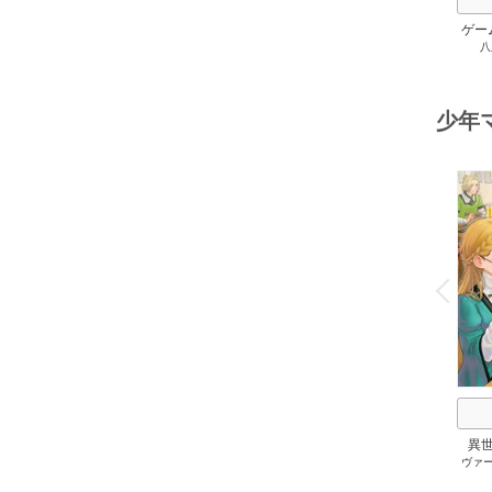
ゲー
八
族に
スキ
して
少年
o
v
P
r
e
i
u
異
ヴァ