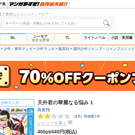
ア島
電子書籍ならコミックシーモア！
シーモア
BL
TL
ライトノベル
小説・実用書
コミックス
少年・青年マンガ
少年マンガ
集英社
週刊少年ジャンプ
ジャンプコミックスD
天外君の華麗なる悩み 1
少年マンガ
真倉翔
（2.0）
投稿数1件
レビューを書く
400pt/440円(税込)