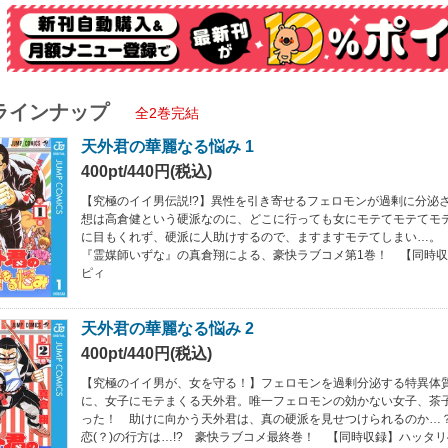
ラインナップ
全2巻完結
天外君の華麗なる悩み 1
400pt/440円(税込)
【究極のイイ男伝説!?】異性を引き寄せるフェロモンが過剰に分泌
想は高倉健という硬派なのに、どこに行っても女にモテてモテてモ
に目もくれず、硬派に人助けするので、ますますモテてしまい…。
『霊媒師いずな』の真倉翔による、豪快ラブコメ第1巻！ 【同時収
ピィ
天外君の華麗なる悩み 2
400pt/440円(税込)
【究極のイイ男が、女を守る！】フェロモンを過剰分泌する特異体
に、女子にモテまくる天外君。唯一フェロモンの効かない女子、茶
った！ 助けに向かう天外君は、真の硬派を見せつけられるのか…
恋(？)の行方は…!? 豪快ラブコメ最終巻！ 【同時収録】ハッタリ4