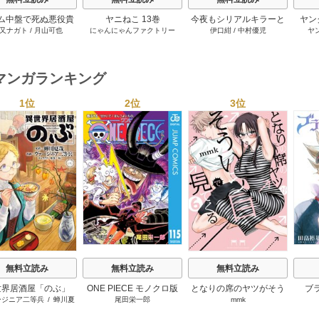
ム中盤で死ぬ悪役貴
ヤニねこ 13巻
今夜もシリアルキラーと
ヤン
又ナガト
/
月山可也
にゃんにゃんファクトリー
伊口紺
/
中村優児
ヤ
転生したので、外れ
待ち合わせ 5巻
ル【テイム】を駆使
最強を目指してみた
7巻
マンガランキング
1位
2位
3位
s
無料立読み
無料立読み
無料立読み
世界居酒屋「のぶ」
ONE PIECE モノクロ版
となりの席のヤツがそう
ブ
ージニア二等兵
/
蝉川夏
尾田栄一郎
mmk
いう目で見てくる
哉
/
転