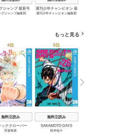
グジャンプ 最新号
週刊少年チャンピオン 最
妹は知っている 8巻
グラ
ングジャンプ編集部
週刊少年チャンピオン編集部
雁木万里
桂
新号
もっと見る
4位
5位
6位
N
x
e
t
無料立読み
無料立読み
無料立読み
ラッククローバー
SAKAMOTO DAYS
罪と罰のスピカ
十
田畠裕基
鈴木祐斗
井龍一
/
瀬尾知汐