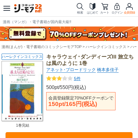
検索
はじめて
カート
ログイン
会員登録
漫画（マンガ）・電子書籍が国内最大級!!
漫画(まんが)・電子書籍のコミックシーモアTOP
ハーレクインコミックス
ハー
キャラウェイ･ダンディーズIII 旅立ち
ハーレクインコミックス
は風のように 1巻
アネット･ブロードリック
橋本多佳子
5件
500pt/550円(税込)
会員登録限定70%OFFクーポンで
150pt/165円(税込)
1巻完結