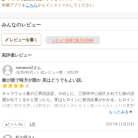
本棚アプリを
こちら
からインストールしてください
みんなのレビュー
レビューを書く
レビュー投稿で最大1000pt!
高評価レビュー
romance2
さん
(女性/60代～)
総レビュー数：1852件
敵が誰で味方が誰か 其はどうでもよい話。
キャラウェイ家の三男坊設定。小出しに、三部作中に紹介されてた彼の活
躍が出てくるかと思ったら、実はヒロインに相当比重がかかる。ヒロイン
の彼に対する思いは判るが、彼のほうのヒロイン放ったらかしぶりの典型
と、それが夫婦仲に差す影の強調で、ストーリーは捜査活動の方はないが
もっとみる▼
しろ。
1件
2017年11月23日
それに、キャラウェイ家に次々と降りかかった事故はどうなったのか、省
いいね
みられることもなくジ・エンド。犯人は明らかとなっても、事故の直接の
真相追及はなかった。
虹の母
さん