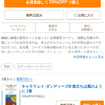
70%OFF
会員登録して
で購入
無料立読み
お気に入り
ハーレクイン
最新刊
新刊
ランキング
を見る
自動購入
極秘に麻薬の密売ルートを追っている捜査官コーディ。危険な任務の中、
彼にとって心を許せるのは、友人のアルフォンソとその大切な妹カリーナ
だけだった。ある夜、コーディの命が狙われていると知ったカリーナが、
彼に会いに行ったのを兄が誤解してしまった。「妹を誘惑した責任をとっ
て結婚しろ」と言われ・・・。
作品情報をもっと見る
完結
ロマンス(ハーレクイン)
1巻から
｜
最新刊から
キャラウェイ･ダンディーズIII 旅立ちは風のよう
に 1巻
500pt/550円(税込)