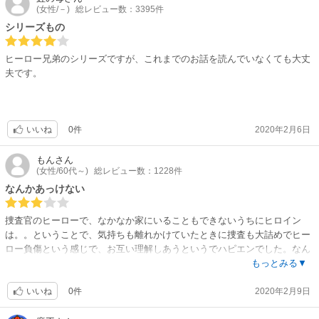
(女性/－)
総レビュー数：3395件
ん？、前半の度々遭った危ない目には黒幕は？ロドリゲスが大物には見え
シリーズもの
づらい。でもヒロインのお兄さんのコーディとの対立もわかったようなわ
からないような・・・。
ヒーロー兄弟のシリーズですが、これまでのお話を読んでいなくても大丈
それに、官能色を出しているけれど、彼のヒロインへの愛情表現は、最後
夫です。
まで薄い。
それこそ、ヒロインではないが、男性は気持ちがなくても女を抱ける、と
いう事を裏打ちしてしまいかねない、彼の本心の描写不足が引っかかる。
0件
2020年2月6日
いいね
それでいながら急転直下で解決する時の、ヒロインの兄の拍子抜けするほ
どの役柄転向。
もん
さん
(女性/60代～)
総レビュー数：1228件
三男が主人公ということに徹してくれた方が、三男の動きの周りの人物が
なんかあっけない
もっと判りやすくなったように思えてしまう。職業柄ベールに覆われてい
る方が、格好いいかもだけども。。。
捜査官のヒーローで、なかなか家にいることもできないうちにヒロイン
訳もわからず宙ぶらりんの家庭生活を続けて、やりたいことをやれる生活
は。。ということで、気持ちも離れかけていたときに捜査も大詰めでヒー
は続けさせてもらってはいるものの、待つばかりの格好で、何一つ夫の行
ロー負傷という感じで、お互い理解しあうというでハピエンでした。なん
状を知らされていないヒロイン。
だか深みがなくあっけなかった。
もっとみる▼
ベッドシーンに言葉による肉感的表現が多く、仕方ないか、とは思うもの
0件
2020年2月9日
いいね
の、ヒロインに肉肉した印象がないだけギャップもある。
放置期間とその辺の熱さにも、メリハリと言えばメリハリだが、そこをど