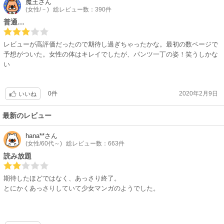
魔王
さん
う思うか、人によるだろう。会いたいときや側に居て欲しいときにいない
(女性/－)
総レビュー数：390件
けれど、会ったときは燃えてる、そこは、さびしさを埋め合わせているか
普通…
どうか、どういう夫婦でありたいのか、人それぞれだと思うから。
何となく、三部作全体を通じて、読者を乗せきれてない、ページ数が少な
レビューが高評価だったので期待し過ぎちゃったかな。最初の数ページで
くても豊富な内容量を描ける橋本先生の作品にしては、痒いところを沢山
予想がついた。女性の体はキレイでしたが、パンツ一丁の姿！笑うしかな
残す三部作だった。
い
0件
2020年2月9日
いいね
最新のレビュー
hana**
さん
(女性/60代～)
総レビュー数：663件
読み放題
期待したほどではなく、あっさり終了。
とにかくあっさりしていて少女マンガのようでした。