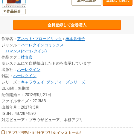
無料立読み
登録して購入
作品紹介
会員登録して全巻購入
作家名：
アネット･ブロードリック
/
橋本多佳子
ジャンル：
ハーレクインコミックス
ロマンス(ハーレクイン)
作品タグ：
捜査官
※システムにて自動抽出したものを表示しています
出版社：
ハーレクイン
雑誌：
ハーレクイン
シリーズ：
キャラウェイ･ダンディーズシリーズ
DL期限：無期限
配信開始日：2012年9月21日
ファイルサイズ：27.3MB
出版年月：2017年3月
ISBN：4872874870
対応ビューア：ブラウザビューア、本棚アプリ
｢アプリで読む｣にはアプリをインストール!