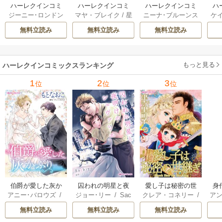
ハーレクインコミ
ハーレクインコミ
ハーレクインコミ
ハ
ジーニー･ロンドン
マヤ・ブレイク
/
星
ニーナ･ブルーンス
ケ
ックス セット 202
ックス セット 202
ックス セット 202
ック
/
橘花夜
/
メアリ
野正美
/
ヘレン･ブ
/
おおつきちずる
/
/
J
6年 vol.1064 1巻
6年 vol.1002 1巻
6年 vol.1063 1巻
6年
無料立読み
無料立読み
無料立読み
ー･ライアンズ
/
花
ルックス
/
のわきね
レベッカ･ヨーク
/
ス
牟礼サキ
/
サラ･モ
い
/
マーガレット･
稜敦水
/
ケイト･ハ
ル
ーガン
/
星合操
/
ア
ウェイ
/
一重夕子
ーディ
/
海野みつる
ザ
ン･ウィール
/
津寺
/
サラ･ウッド
もっと見る
/
流
ハーレクインコミックスランキング
里可子
水凛子
1
2
3
位
位
位
伯爵が愛した灰か
囚われの明星と夜
愛し子は秘密の世
身
アニー･バロウズ
/
ジョー･リー
/
Sac
クレア・コネリー
/
アン
ぶり
明けのシュヴァリ
継ぎ
もとなおこ
hiyo
津寺里可子
エ
無料立読み
無料立読み
無料立読み