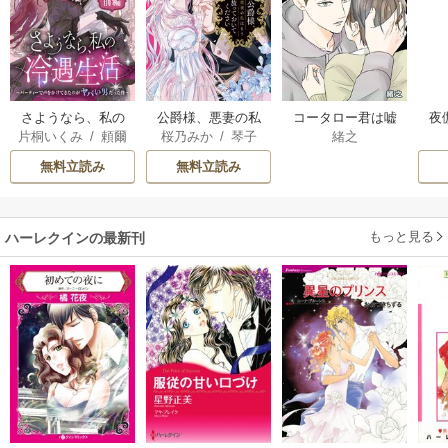
さようなら、私の
公爵様、悪妻の私
コータロー君は嘘
夜
片桐いくみ
/
頼爾
桜乃みか
/
琴子
緒之
冷遇生活 ～パーテ
はもう放っておい
つき【タテヨミ】
は
ィーで声をかけて
てください
無料立読み
無料立読み
きたのがヤバい男
だった件
もっと見る
ハーレクインの最新刊