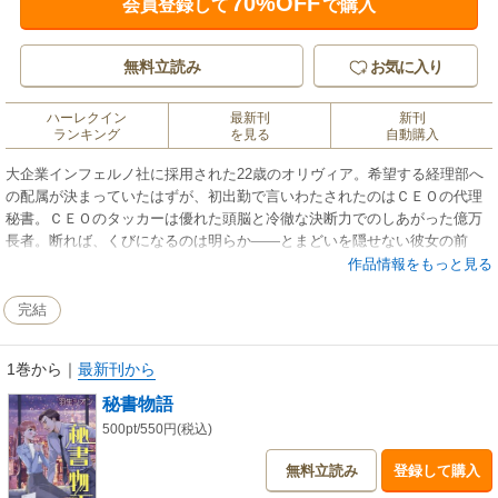
70%OFF
会員登録して
で購入
無料立読み
お気に入り
ハーレクイン
最新刊
新刊
ランキング
を見る
自動購入
大企業インフェルノ社に採用された22歳のオリヴィア。希望する経理部へ
の配属が決まっていたはずが、初出勤で言いわたされたのはＣＥＯの代理
秘書。ＣＥＯのタッカーは優れた頭脳と冷徹な決断力でのしあがった億万
長者。断れば、くびになるのは明らか――とまどいを隠せない彼女の前
に、長身の美しい男性が現れた。この人が…私のボス？ 恐れと憧れのは
作品情報をもっと見る
ざまで呆然とする彼女に向かい、タッカーは言いはなった。「きみは意見
も質問もしてはいけない。言われた仕事だけすればいい」
完結
1巻から
｜
最新刊から
秘書物語
500pt/550円(税込)
無料立読み
登録して購入