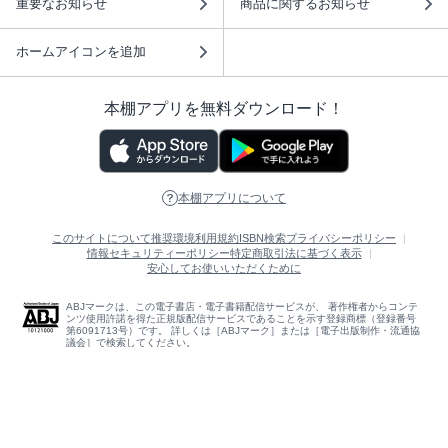
重要なお知らせ
商品に関するお知らせ
ホームアイコンを追加
本棚アプリを無料ダウンロード！
本棚アプリについて
このサイトについて
推奨環境
利用規約
ISBN検索
プライバシーポリシー
情報セキュリティーポリシー
特定商取引法に基づく表示
安心してお使いいただくために
ABJマークは、この電子書店・電子書籍配信サービスが、 著作権者からコンテ
ンツ使用許諾を得た正規版配信サービスであることを示す登録商標（登録番号
第6091713号）です。 詳しくは［ABJマーク］または［電子出版制作・流通協
議会］で検索してください。
(C)NTTソルマーレ