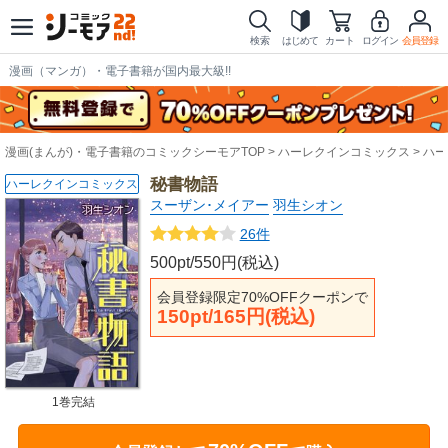
検索
はじめて
カート
ログイン
会員登録
漫画（マンガ）・電子書籍が国内最大級!!
漫画(まんが)・電子書籍のコミックシーモアTOP
ハーレクインコミックス
ハー
秘書物語
ハーレクインコミックス
スーザン･メイアー
羽生シオン
26件
500pt/550円(税込)
会員登録限定70%OFFクーポンで
150pt/165円(税込)
1巻完結