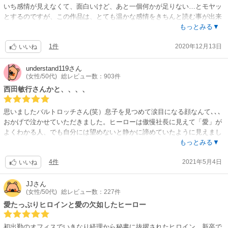
が流れていることが十分に伝わる。そこに自分で気づかない、或いは封じ
いち感情が見えなくて、面白いけど、あと一個何かが足りない…とモヤッ
込めているタッカーの愛情が痛々しい。自分の感情を頑なに封じ込め、落
とするのですが、この作品は、とても温かな感情をきちんと読む事が出来
ちそうになりながらも無理矢理に蓋をしてヒロインのことを正面から受け
て、最後も温かなままで終わり、とても良かったです！
もっとみる▼
止めようとしないタッカー。彼の虚勢に彼の生まれ育った境遇がだぶって
描いてる内容は、正に家族愛！！温かい愛情いっぱいの中で育てられ、で
しまう。
1件
2020年12月13日
も辛く悔しい過去を持つゆえに上にのし上がりたいと考えてるヒロイン
いいね
ここに、彼の本来のキャラである情の細やかさによってもたらされたヒロ
と、そんな彼女の能力を買った、孤独の中で生きてるヒーロー。
インの家族の後押しが、効果的に。見え透いた展開なのに。これまでの彼
ヒロインの芯の強さに助けられ、素直になっていくヒーローがとても良か
understand119
さん
らの賑やかしとリンクして、納得しやすい側面からの筋運び支援。
(女性/50代)
総レビュー数：903件
ったです。
主人公達とは別に、二人の「父親」が出てきますが、どちらもとても魅力
西田敏行さんかと、、、、
ヒロインも、過去の悲しく悔しい一件あったが為に、ボスに気に入られよ
的で良い味を出してました。
うとしてこなかったが、、接触時間が長ければ、良いところにどんどん想
思いましたバルトロッチさん(笑）息子を見つめて涙目になる顔なんて､､､
いを深めてしまう。
おかげで泣かせていただきました。ヒーローは傲慢社長に見えて「愛」が
その過程の描写が、想像しがちなステップを踏まないところがとても良か
よくわかる人、でも自分には望めないと静かに諦めていたように見えまし
った。告白も迸る感じでいい。
た。ヒロインやその家族、西田 あっいえ?バルトロッチさんやその息子と
もっとみる▼
また、羽生先生の描く男子はタッカーのキャラに通じるところがあって、
のかかわりの中で、「愛」を受け入れられるようになって本当に良かった
キャスティング二重丸。
4件
2021年5月4日
♡ヒロインのにっくき敵を?殴ったのには溜飲が下がたわ?良いお話でし
いいね
た。
ヒロインの過去とは全く関係がないように彼女の家族の賑やかしが、スト
JJ
さん
ーリーを盛り上げもし、タッカーを巻き込みもし、二人を焚き付けもし、
(女性/50代)
総レビュー数：227件
こんなに大勢の狂言回し役というのは珍しいが、効果大。あまりカラッと
愛たっぷりヒロインと愛の欠如したヒーロー
しない「鬼上司と秘書」のストーリーの下地に風と明るさを持ち込んで、
いい感じに仕上がった。
経理から来た後釜クンの存在ももう一枚楽しさを増やした。
初出勤のオフィスでいきなり経理から秘書に抜擢されたヒロイン。新卒で