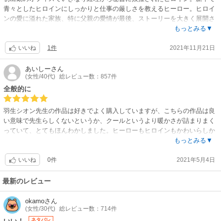
青々としたヒロインにしっかりと仕事の厳しさを教えるヒーロー。ヒロイ
ひとつ、新卒だから、でいいのかな、と思うことがある。ヒロインのこと
ンの愛に溢れた家族、特に父親の愛情が最後、ストーリーを大きく展開さ
を、会社はJob Descriptionで募集を掛けて雇い入れた訳ではないのかな、
せます。ページ数が足りないせい？無料Ver.後は駆け足で、イマイチでし
もっとみる▼
ということ。
たが、ヒーローの心を溶かしたヒロインの愛情でなんとか星5つ。
1件
2021年11月21日
その横暴？を受け入れる柔軟性が、ヒロインを成長させたのだから、結果
いいね
的に吉だったのだが。
あいしー
さん
(女性/40代)
総レビュー数：857件
全般的に
羽生シオン先生の作品は好きでよく購入していますが、こちらの作品は良
い意味で先生らしくないというか、クールというより暖かさが詰まりまく
っていて、とてもほんわかしました。ヒーローもヒロインもかわいらしか
ったし、回りの人たちもいい味出していました。
もっとみる▼
0件
2021年5月4日
いいね
最新のレビュー
okamo
さん
(女性/30代)
総レビュー数：714件
ネタバレ