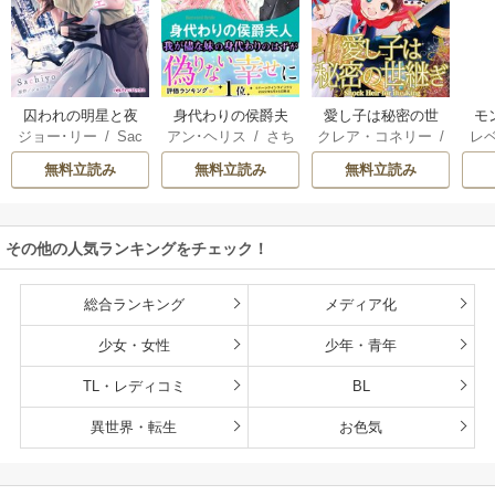
囚われの明星と夜
身代わりの侯爵夫
愛し子は秘密の世
モ
ジョー･リー
/
Sac
アン･ヘリス
/
さち
クレア・コネリー
/
レ
明けのシュヴァリ
人
継ぎ
結婚
hiyo
みりほ
津寺里可子
ー
エ
無料立読み
無料立読み
無料立読み
その他の人気ランキングをチェック！
総合ランキング
メディア化
少女・女性
少年・青年
TL・レディコミ
BL
異世界・転生
お色気