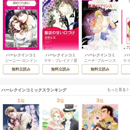
ハーレクインコミ
ハーレクインコミ
ハーレクインコミ
ハ
ジーニー･ロンドン
マヤ・ブレイク
/
星
ニーナ･ブルーンス
ケ
ックス セット 202
ックス セット 202
ックス セット 202
ック
/
橘花夜
/
メアリ
野正美
/
ヘレン･ブ
/
おおつきちずる
/
/
J
6年 vol.1064 1巻
6年 vol.1002 1巻
6年 vol.1063 1巻
6年
無料立読み
無料立読み
無料立読み
ー･ライアンズ
/
花
ルックス
/
のわきね
レベッカ･ヨーク
/
ス
牟礼サキ
/
サラ･モ
い
/
マーガレット･
稜敦水
/
ケイト･ハ
ル
ーガン
/
星合操
/
ア
ウェイ
/
一重夕子
ーディ
/
海野みつる
ザ
ン･ウィール
/
津寺
/
サラ･ウッド
もっと見る
/
流
ハーレクインコミックスランキング
里可子
水凛子
1
2
3
位
位
位