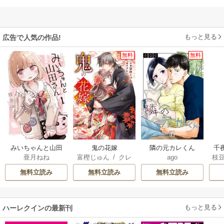
もっと見る
広告で人気の作品!
無料
無料
みいちゃんと山田
鬼の花嫁
隣の元カレくん
千
亜月ねね
富樫じゅん
/
クレ
ago
枝
さん
国
ハ
AK
皇
無料立読み
無料立読み
無料立読み
溺
もっと見る
ハーレクインの最新刊