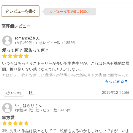
レビューを書く
レビュー投稿で最大1000pt!
高評価レビュー
romance2
さん
(女性/60代～)
総レビュー数：1852件
愛って何？ 家族って何？
いつもはあっさりストーリーが多い羽生先生だが、これは各所有機的に展
開、掘り足りない感じなんてほとんどしない。
とはいえ、強引な新しい職場への誘導からの急転直下の告白に面食らった
のだが。家族とは強い味方なのだと感じさせる、定石通りだがナチュラル
もっとみる▼
なシーンで胸を温かくさせる話。
1件
2019年12月15日
いいね
ストーリーの進行に力が行ってしまったからか、印象的な絵はピンポイン
ト的。いつもならかなり幾つかあったら気がするのに。しかし、NYの町や
いしはらり
さん
(女性/40代)
総レビュー数：416件
バルトロッチ氏邸宅など、雰囲気ある絵がやはり上手く差し挟まれてる。
家族愛
タッカーの、買収相手のジュニアに対する言葉かけには胸が痛んで、読ん
でいるのが辛かった。同時に、そのシーンでタッカーの奥底に温かいもの
羽生先生の作品は淡々としてて、絵柄もあるのかもしれないですが、いま