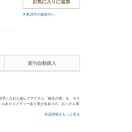
お気に入りに追加
配信中の最新刊へ
新刊自動購入
然手に入れた超レアアイテム「蘇生の実」を、Ｓラ
トルありコメディーあり美少女ありの、おっさん系
e Corp. (C)2019 Maho Okino
作品情報をもっと見る