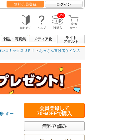
無料会員登録
ログイン
UP!
はじめて
ヘルプ
PT購入
カート
ライト
雑誌・写真集
メディア化
アダルト
ガンコミックスＵＰ！
おっさん冒険者ケインの
会員登録して
70%OFFで購入
歩
すー