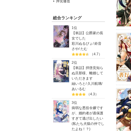
押見修造
総合ランキング
1位
【単話】公爵家の長
女でした
彩川ぬるぴょ
/
鈴音
さや
/
たむ
（4.7）
2位
【単話】拝啓見知ら
ぬ旦那様、離婚して
いただきます
紬いろと
/
久川航璃
/
あいるむ
（4.3）
3位
病弱な悪役令嬢です
が、婚約者が過保護
すぎて逃げ出したい
(私たち犬猿の仲でし
たよね！？)