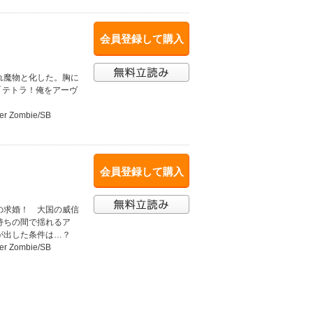
会員登録して購入
れ魔物と化した。胸に
「テトラ！俺をアーヴ
per Zombie/SB
会員登録して購入
】
の求婚！ 大国の威信
持ちの間で揺れるア
が出した条件は…？
per Zombie/SB