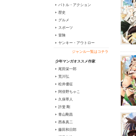
バトル・アクション
歴史
グルメ
スポーツ
冒険
ヤンキー・アウトロー
ジャンル一覧はコチラ
少年マンガオススメ作家
尾田栄一郎
荒川弘
松井優征
阿倍野ちゃこ
久保帯人
許斐 剛
青山剛昌
西条真二
藤田和日郎