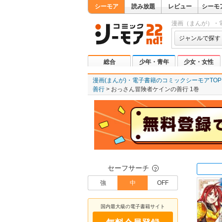
シーモア
読み放題
レビュー
シーモ
漫画（まんが）・
ジャンルで探す
総合
少年・青年
少女・女性
漫画(まんが)・電子書籍のコミックシーモアTOP
善行
おっさん冒険者ケインの善行 1巻
セーフサーチ
？
強
中
OFF
国内最大級の電子書籍サイト