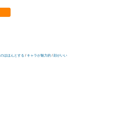
/
のほほんとする
/
キャラが魅力的
/
顔がいい