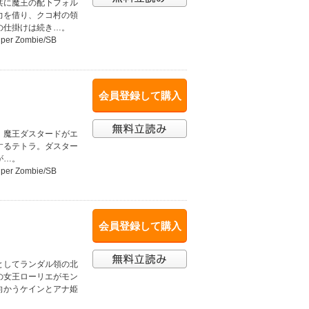
共に魔王の配下フォル
力を借り、クコ村の領
の仕掛けは続き…。
uper Zombie/SB
会員登録して購入
、魔王ダスタードがエ
するテトラ。ダスター
が…。
uper Zombie/SB
会員登録して購入
としてランダル領の北
の女王ローリエがモン
向かうケインとアナ姫