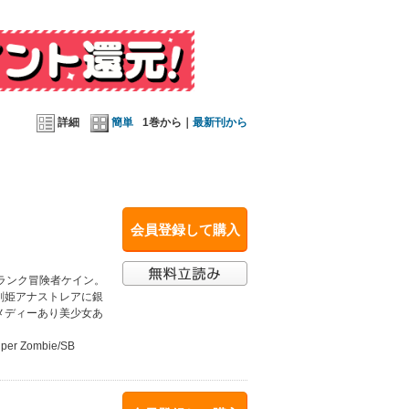
詳細
簡単
1巻から｜
最新刊から
会員登録して購入
ランク冒険者ケイン。
剣姫アナストレアに銀
メディーあり美少女あ
uper Zombie/SB