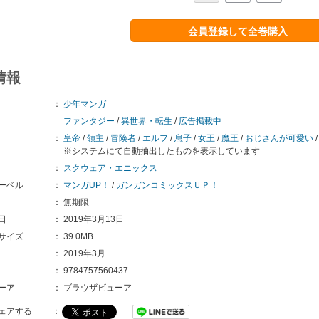
会員登録して全巻購入
情報
：
少年マンガ
ファンタジー
/
異世界・転生
/
広告掲載中
：
皇帝
/
領主
/
冒険者
/
エルフ
/
息子
/
女王
/
魔王
/
おじさんが可愛い
※システムにて自動抽出したものを表示しています
：
スクウェア・エニックス
ーベル
：
マンガUP！
/
ガンガンコミックスＵＰ！
：
無期限
日
：
2019年3月13日
サイズ
：
39.0MB
：
2019年3月
：
9784757560437
ーア
：
ブラウザビューア
ェアする
：