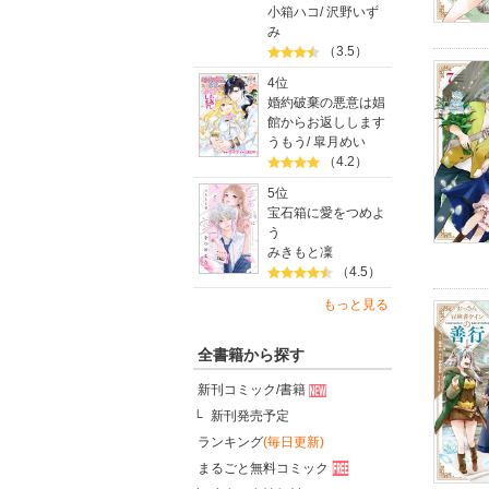
小箱ハコ
/
沢野いず
み
（3.5）
4位
婚約破棄の悪意は娼
館からお返しします
うもう
/
皐月めい
（4.2）
5位
宝石箱に愛をつめよ
う
みきもと凜
（4.5）
もっと見る
全書籍から探す
新刊コミック/書籍
新刊発売予定
ランキング
(毎日更新)
まるごと無料コミック