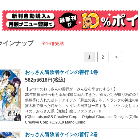
ラインナップ
全16巻完結
1
2
>
おっさん冒険者ケインの善行 1巻
562pt/618円(税込)
【ふつーのおっさんの善行が、みんなを幸せにする！】
20年間毎日せっせと薬草採取に励んできた、善良だけが取り柄のＤ
偶然手に入れた超レアアイテム「蘇生の実」を、Ｓランクの神速の
貨３枚で譲った時から、ケインの日常は一変する！ バトルありコ
りの、おっさん系【究極】癒しファンタジー!!
(C)huuraisan/SB Creative Corp. Original Character Designs:(C)S
Creative Corp. (C)2019 Maho Okino
おっさん冒険者ケインの善行 2巻