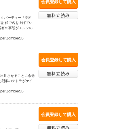
会員登録して購入
ンクパーティー「高所
の討伐で名を上げてい
曽有の事態がエルンの
uper Zombie/SB
会員登録して購入
を出世させることに余念
た烈爪のテトラがケイ
uper Zombie/SB
会員登録して購入