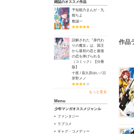
雑誌のオススメ作品
予知能力まんが・九
能ちよ
敷誠一
誤解された『身代わ
作品
りの魔女』は、国王
から最初の恋と最後
の恋を捧げられる
（コミック）【分冊
版】
十夜 / 喜久田ゆい / 日
芽野メノ
もっと見る
Menu
少年マンガオススメジャンル
ファンタジー
ラブコメ
ギャグ・コメディー