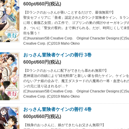
600pt/660円(税込)
【Dランクのおっさんが善いことするだけで、最強無双!?】
聖女セフィリアに「善者」認定されたDランク冒険者ケイン。Ｓラ
に咲く薔薇乙女団」の工作で、ゴブリンの巣の掃討やオーガキング
き、ついに「聖女の誓約」まで捧げられる。だが、時同じくして未
街を襲う！
(C)huuraisan/SB Creative Corp. Original Character Designs:(C)S
Creative Corp. (C)2019 Maho Okino
おっさん冒険者ケインの善行 3巻
600pt/660円(税込)
【Dランクのおっさんに配下ができたら慕われ無双!?】
悪神退治の功績により“緋光勲章”と新しい家を得たケイン。ケイン
のないアナ姫の企みで、魔王ダスタードの八魔将の一将・血塗られ
ンの元に送り込まれるが…？
(C)huuraisan/SB Creative Corp. Original Character Designs:(C)S
Creative Corp. (C)2019 Maho Okino
おっさん冒険者ケインの善行 4巻
600pt/660円(税込)
【独身のおっさんに、娘ができたらお父さん無双!?】