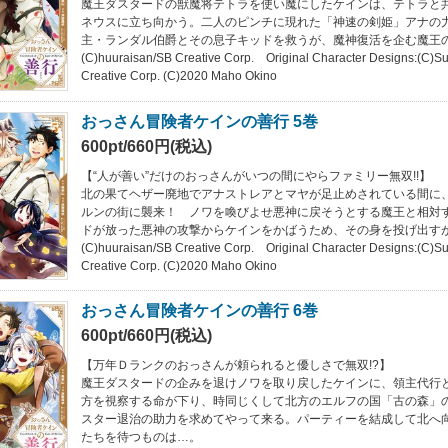
魔王ダスタードの獣魔将テトラを使い魔にしたケインは、テトラと
ネウスに立ち向かう。二人のピンチに現れた「神速の剣姫」アナの
主・ランダル伯爵とその息子キッドを救うが、魔神復活を企む魔王
(C)huuraisan/SB Creative Corp. Original Character Designs:(C)S
Creative Corp. (C)2020 Maho Okino
おっさん冒険者ケインの善行 5巻
600pt/660円(税込)
【“人が善い”だけのおっさんがいつの間にやらファミリー無双!!】
北の果てヘザー廃地でアナストレアとマヤが足止めされている間に
ルンの街に襲来！ ノワを喚びよせ悪神に戻そうとする魔王と相対
ドが放った悪神の攻撃からケインをかばうため、その身を投げ出す
(C)huuraisan/SB Creative Corp. Original Character Designs:(C)S
Creative Corp. (C)2020 Maho Okino
おっさん冒険者ケインの善行 6巻
600pt/660円(税込)
【万年Ｄランクのおっさんが頼られると優しさで無双!?】
魔王ダスタードの企みを退けノワを取り戻したケインに、領主代行
方を視察する命が下り、時同じくして北方のエルフの国「古の森」
スター退治の助力を求めてやって来る。パーティーを結成して北へ
たちを待つものは…。