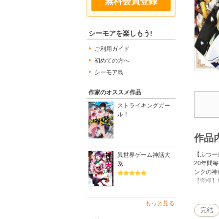
無料会員登録
シーモアを楽しもう!
ご利用ガイド
初めての方へ
シーモア島
作家のオススメ作品
ストライキングガー
ル！
作品
【ふつー
異世界ゲーム神話大
20年間
系
ンクの神
【究極】
(C)huura
もっと見る
完結