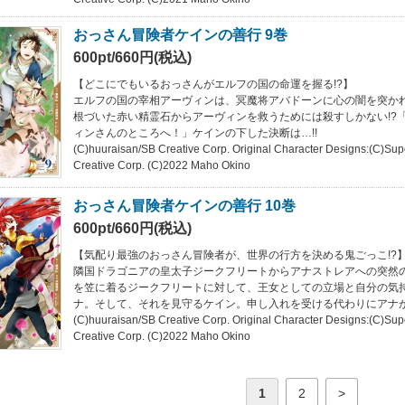
おっさん冒険者ケインの善行 9巻
600pt/660円(税込)
【どこにでもいるおっさんがエルフの国の命運を握る!?】
エルフの国の宰相アーヴィンは、冥魔将アバドーンに心の闇を突か
根づいた赤い精霊石からアーヴィンを救うためには殺すしかない!?
ィンさんのところへ！」ケインの下した決断は…!!
(C)huuraisan/SB Creative Corp. Original Character Designs:(C)Su
Creative Corp. (C)2022 Maho Okino
おっさん冒険者ケインの善行 10巻
600pt/660円(税込)
【気配り最強のおっさん冒険者が、世界の行方を決める鬼ごっこ!?
隣国ドラゴニアの皇太子ジークフリートからアナストレアへの突然
を笠に着るジークフリートに対して、王女としての立場と自分の気
ナ。そして、それを見守るケイン。申し入れを受ける代わりにアナ
(C)huuraisan/SB Creative Corp. Original Character Designs:(C)Su
Creative Corp. (C)2022 Maho Okino
1
2
>