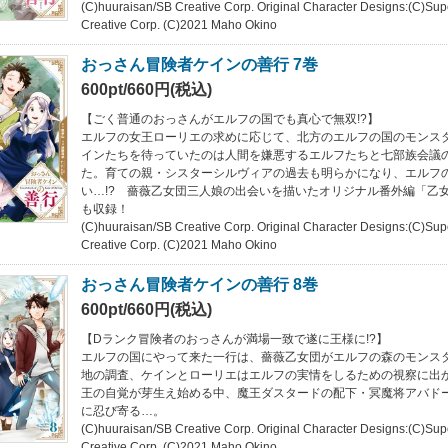
(C)huuraisan/SB Creative Corp. Original Character Designs:(C)Su
Creative Corp. (C)2021 Maho Okino
おっさん冒険者ケインの善行 7巻
600pt/660円(税込)
【ごく普通のおっさんがエルフの国でも真心で無双!?】
エルフの女王ローリエの求めに応じて、北方のエルフの国のモンス
インたちを待っていたのは人間を嫌悪するエルフたちと七部族会議
た。育ての親・シスターシルヴィアの過去も明らかになり、エルフ
い…!? 薔薇乙女団三人娘の出会いを描いたオリジナル番外編「乙
も収録！
(C)huuraisan/SB Creative Corp. Original Character Designs:(C)Su
Creative Corp. (C)2021 Maho Okino
おっさん冒険者ケインの善行 8巻
600pt/660円(税込)
【Dランク冒険者のおっさんが満場一致で遂に王様に!?】
エルフの国にやって来た一行は、薔薇乙女団がエルフの森のモンス
地の調査、ケインとローリエはエルフの実情をしるための視察に出
王の自覚が芽生え始める中、魔王ダスタードの配下・冥魔将アバド
に忍び寄る…。
(C)huuraisan/SB Creative Corp. Original Character Designs:(C)Su
Creative Corp. (C)2021 Maho Okino