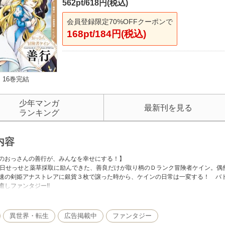
562pt/618円(税込)
会員登録限定70%OFFクーポンで
168pt/184円(税込)
16巻完結
少年マンガ
最新刊を見る
ランキング
内容
のおっさんの善行が、みんなを幸せにする！】
毎日せっせと薬草採取に励んできた、善良だけが取り柄のＤランク冒険者ケイン。偶
速の剣姫アナストレアに銀貨３枚で譲った時から、ケインの日常は一変する！ バ
癒しファンタジー!!
isan/SB Creative Corp. Original Character Designs:(C)Super Zombie/SB Creativ
異世界・転生
広告掲載中
ファンタジー