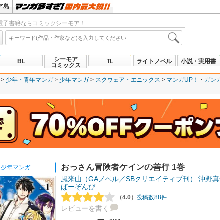
ア島
電子書籍ならコミックシーモア！
シーモア
BL
TL
ライトノベル
小説・実用書
コミックス
少年・青年マンガ
少年マンガ
スクウェア・エニックス
マンガUP！
ガン
おっさん冒険者ケインの善行 1巻
少年マンガ
風来山（GAノベル／SBクリエイティブ刊）
沖野真
ぱーぞんび
（4.0）
投稿数88件
レビューを書く