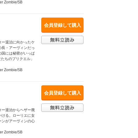
per Zombie/SB
会員登録して購入
ター退治に向かったケ
の長・アーヴィンだっ
の国には秘密がいっぱ
女たちのプリクエル」
per Zombie/SB
会員登録して購入
ター退治からヘザー廃
かける。ローリエに女
ーンがアーヴィンの心
per Zombie/SB