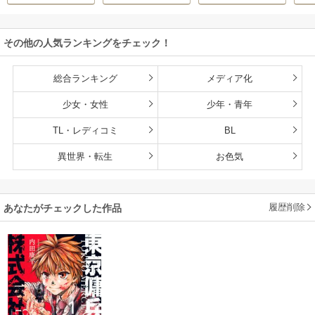
の学園で無双する
の学園で無双する
は立派な不審者に
O
O
陽
/
芝
【単行本版】
なっていた【分冊
版】
その他の人気ランキングをチェック！
総合ランキング
メディア化
少女・女性
少年・青年
TL・レディコミ
BL
異世界・転生
お色気
履歴削除
あなたがチェックした作品