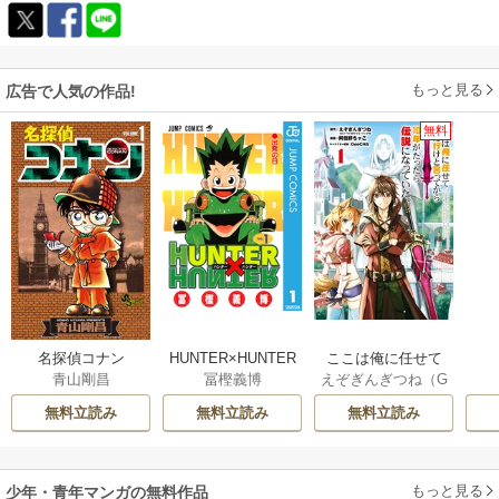
もっと見る
広告で人気の作品!
無料
名探偵コナン
HUNTER×HUNTER
ここは俺に任せて
青山剛昌
冨樫義博
えぞぎんぎつね（G
モノクロ版
先に行けと言って
Aノベル／SBクリ
から10年がたった
無料立読み
無料立読み
無料立読み
エイティブ刊）
/
ら伝説になってい
阿倍野ちゃこ
/
De
た。
eCHA
もっと見る
少年・青年マンガの無料作品