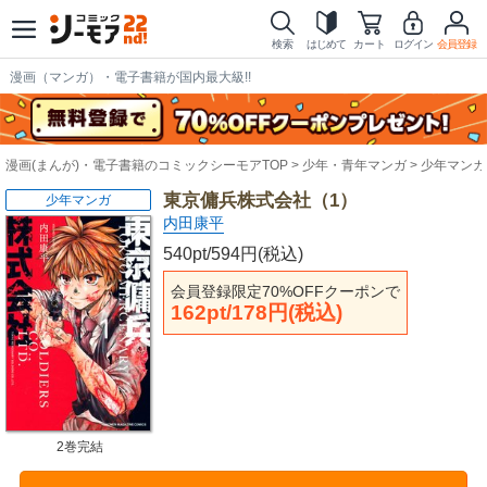
検索
はじめて
カート
ログイン
会員登録
漫画（マンガ）・電子書籍が国内最大級!!
漫画(まんが)・電子書籍のコミックシーモアTOP
少年・青年マンガ
少年マンガ
東京傭兵株式会社（1）
少年マンガ
内田康平
540pt/594円(税込)
会員登録限定70%OFFクーポンで
162pt/178円(税込)
2巻完結