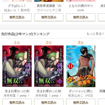
グラぱらっ！
異世界居酒屋「の
となりの席のヤツ
灰
桂あいり
/
西木田
ヴァージニア二等
mmk
ぶ」
がそういう目で見
景志
兵
/
蝉川夏哉
/
転
てくる
無料立読み
無料立読み
無料立読み
もっと見る
先行作品(少年マンガ)ランキング
1
2
3
位
位
位
生まれ変わった剣
生まれ変わった剣
ダンジョンに閉じ
閻魔
岸本和葉
/
peep
/
岸本和葉
/
peep
/
乾茸なめこ（HJ文
聖、剣士が冷遇さ
聖、剣士が冷遇さ
込められて25年。
染野静也
/
桑島黎
染野静也
/
桑島黎
庫／ホビージャパ
れる魔術至上主義
れる魔術至上主義
救出されたときに
無料立読み
無料立読み
無料立読み
音
/
taskey STUDI
音
/
taskey STUDI
ン刊）
/
御手洗太