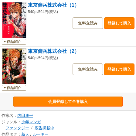
東京傭兵株式会社（1）
540pt/594円(税込)
無料立読み
登録して購入
作品紹介
東京傭兵株式会社（2）
540pt/594円(税込)
無料立読み
登録して購入
作品紹介
会員登録して全巻購入
作家名：
内田康平
ジャンル：
少年マンガ
ファンタジー
/
広告掲載中
作品タグ：
新人
/
ルーキー