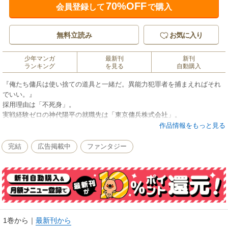
70%OFF
会員登録して
で購入
無料立読み
お気に入り
少年マンガ
最新刊
新刊
ランキング
を見る
自動購入
『俺たち傭兵は使い捨ての道具と一緒だ。異能力犯罪者を捕まえればそれ
でいい。』
採用理由は「不死身」。
実戦経験ゼロの神代陽平の就職先は「東京傭兵株式会社」。
異能力犯罪者を確保するための民間軍事会社だった……！！
作品情報をもっと見る
完結
広告掲載中
ファンタジー
就活戦績３６戦３６敗！ 就職活動大苦戦中の神代陽平が、３７社目で受
かった会社は「東京傭兵株式会社」という異能力犯罪者を確保するための
民間軍事会社だった……！！ 唯一の取り柄「不死身」の異能力を評価さ
れ採用された神代は、ルーキーとして異能力犯罪者たちを取り締まる現場
に投入されるが、そこには文字通りの地獄が待っていた──。
1巻から
｜
最新刊から