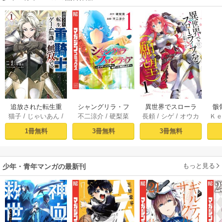
追放された転生重
シャングリラ・フ
異世界でスローラ
骸
猫子
/
じゃいあん
/
不二涼介
/
硬梨菜
長頼
/
シゲ
/
オウカ
Ｋ
騎士はゲーム知識
ロンティア（１）
イフを（願望） 1
異
武六甲理衣
で無双する（１）
～クソゲーハン
1冊無料
3冊無料
3冊無料
ター、神ゲーに挑
まんとす～
もっと見る
少年・青年マンガの最新刊