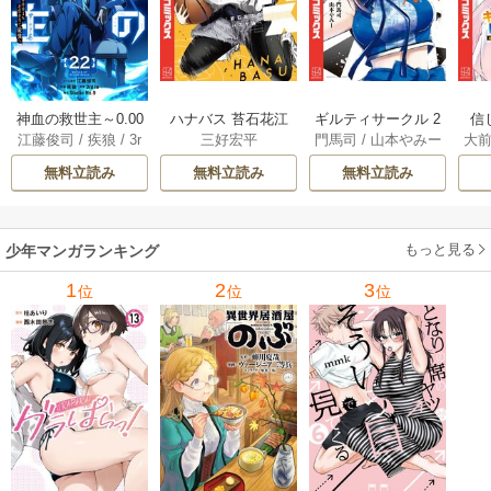
神血の救世主～0.00
ハナバス 苔石花江
ギルティサークル 2
信
江藤俊司
/
疾狼
/
3r
三好宏平
門馬司
/
山本やみー
大
000001％を引き当
のバスケ論 7巻
1巻
に
d Ie
/
Studio No.9
て最強へ～【電子
で
無料立読み
無料立読み
無料立読み
書籍特典付】 22巻
ギ
ャ
の
もっと見る
少年マンガランキング
れ
メ
1
2
3
位
位
位
ぁ