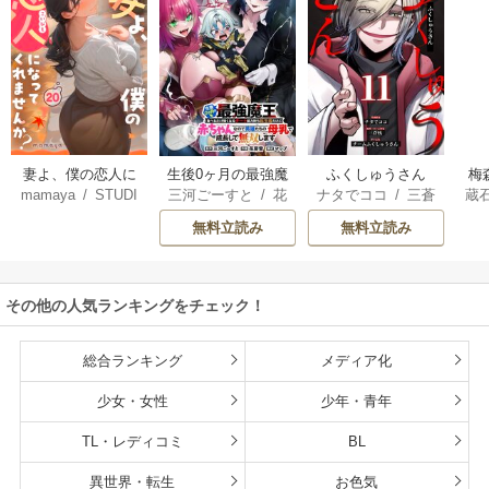
妻よ、僕の恋人に
生後0ヶ月の最強魔
ふくしゅうさん
梅
mamaya
/
STUDI
三河ごーすと
/
花
ナタでココ
/
三蒼
蔵
なってくれません
王 食べるだけ強
O ZOON
房雪
/
マップ
核
/
チームふくし
カ
か？
くなるチート能力
無料立読み
無料立読み
ゅうさん
持ち転生者だけど
赤ちゃんなので英
雄たちの母乳で成
その他の人気ランキングをチェック！
長して無双します
総合ランキング
メディア化
少女・女性
少年・青年
TL・レディコミ
BL
異世界・転生
お色気