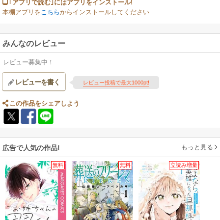
｢アプリで読む｣にはアプリをインストール!
本棚アプリを
こちら
からインストールしてください
みんなのレビュー
レビュー募集中！
レビューを書く
レビュー投稿で最大1000pt!
この作品をシェアしよう
もっと見る
広告で人気の作品!
無料
無料
立読み増量