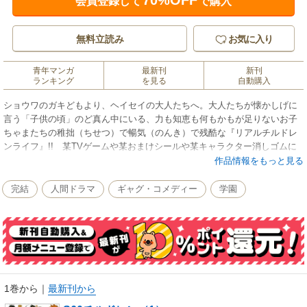
70%OFF
会員登録して
で購入
無料立読み
お気に入り
青年マンガ
最新刊
新刊
ランキング
を見る
自動購入
ショウワのガキどもより、ヘイセイの大人たちへ。大人たちが懐かしげに
言う「子供の頃」のど真ん中にいる、力も知恵も何もかもが足りないお子
ちゃまたちの稚拙（ちせつ）で暢気（のんき）で残酷な『リアルチルドレ
ンライフ』!! 某TVゲームや某おまけシールや某キャラクター消しゴムに
涎（よだれ）垂らして飛びついた昭和のガキどもに贈ります。
作品情報をもっと見る
完結
人間ドラマ
ギャグ・コメディー
学園
1巻から
｜
最新刊から