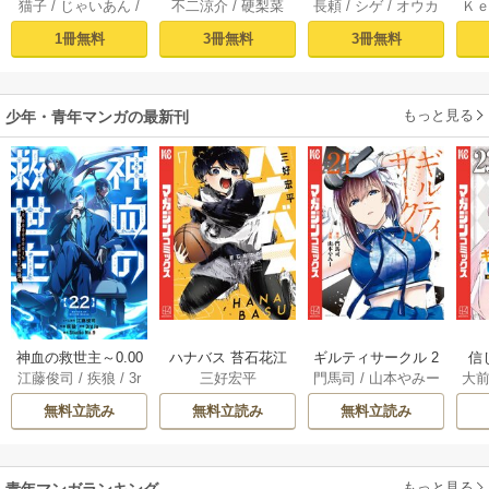
猫子
/
じゃいあん
/
不二涼介
/
硬梨菜
長頼
/
シゲ
/
オウカ
Ｋ
騎士はゲーム知識
ロンティア（１）
イフを（願望） 1
異
武六甲理衣
で無双する（１）
～クソゲーハン
1冊無料
3冊無料
3冊無料
ター、神ゲーに挑
まんとす～
もっと見る
少年・青年マンガの最新刊
神血の救世主～0.00
ハナバス 苔石花江
ギルティサークル 2
信
江藤俊司
/
疾狼
/
3r
三好宏平
門馬司
/
山本やみー
大
000001％を引き当
のバスケ論 7巻
1巻
に
d Ie
/
Studio No.9
て最強へ～【電子
で
無料立読み
無料立読み
無料立読み
書籍特典付】 22巻
ギ
ャ
の
もっと見る
れ