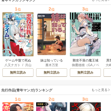
青年マンガランキング
メ
1
2
3
位
位
位
ぁ
ゲーム中盤で死ぬ
妹は知っている
難攻不落の魔王城
異
八又ナガト
/
月山
雁木万里
御鷹穂積（GAノベ
大
悪役貴族に転生し
へようこそ～デバ
は
可也
ル／SBクリエイテ
Ａ
たので、外れスキ
フは不要と勇者パ
出
無料立読み
無料立読み
無料立読み
ィブ刊）
/
蚕堂j1
ル【テイム】を駆
ーティーを追い出
で
/
弓取葵
/
平石
使して最強を目指
された黒魔導士、
サ
六
/
ユウヒ
してみた
魔王軍の最高幹部
もっと見る
先行作品(青年マンガ)ランキング
に迎えられる～
1
2
3
位
位
位