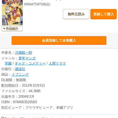
690pt/759円(税込)
無料立読み
登録して購入
作品紹介
会員登録して全巻購入
作家名：
川畑聡一郎
ジャンル：
青年マンガ
学園
/
ギャグ・コメディー
/
人間ドラマ
出版社：
講談社
雑誌：
イブニング
DL期限：無期限
配信開始日：2012年10月5日
ファイルサイズ：44.3MB
出版年月：2004年2月
ISBN：9784063520583
対応ビューア：ブラウザビューア、本棚アプリ