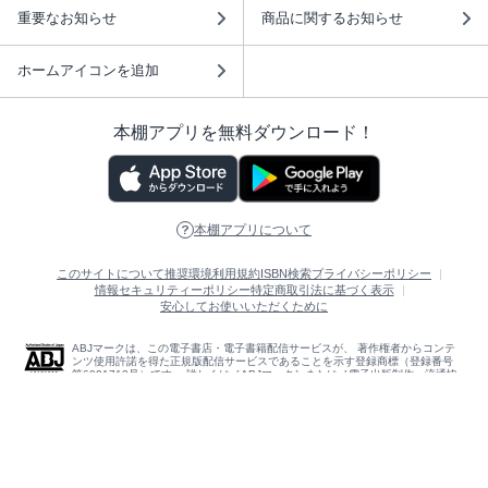
重要なお知らせ
商品に関するお知らせ
ホームアイコンを追加
本棚アプリを無料ダウンロード！
本棚アプリについて
このサイトについて
推奨環境
利用規約
ISBN検索
プライバシーポリシー
情報セキュリティーポリシー
特定商取引法に基づく表示
安心してお使いいただくために
ABJマークは、この電子書店・電子書籍配信サービスが、 著作権者からコンテ
ンツ使用許諾を得た正規版配信サービスであることを示す登録商標（登録番号
第6091713号）です。 詳しくは［ABJマーク］または［電子出版制作・流通協
議会］で検索してください。
(C)NTTソルマーレ