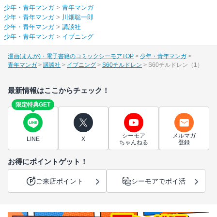
少年・青年マンガ
>
青年マンガ
少年・青年マンガ
>
川畑聡一郎
少年・青年マンガ
>
講談社
少年・青年マンガ
>
イブニング
漫画(まんが)・電子書籍のコミックシーモアTOP
少年・青年マンガ
青年マンガ
講談社
イブニング
S60チルドレン
S60チルドレン（1）
最新情報はここからチェック！
限定特典GET
シーモア
メルマガ
LINE
X
ちゃんねる
登録
お得にポイントゲット！
ご来店ポイント
シーモアでポイ活