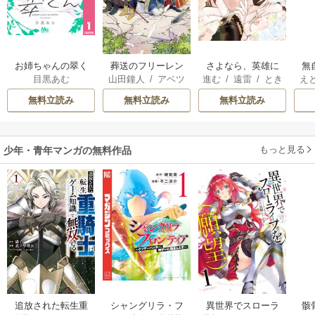
お姉ちゃんの翠く
葬送のフリーレン
さよなら、英雄に
無
目黒あむ
山田鐘人
/
アベツ
進む
/
遠雷
/
とき
え
ん
なった旦那様 ～
も
カサ
間
も
ただ祈るだけの役
れ
無料立読み
無料立読み
無料立読み
立たずな妻のはず
でしたが……～
嬢
もっと見る
少年・青年マンガの無料作品
追放された転生重
シャングリラ・フ
異世界でスローラ
骸