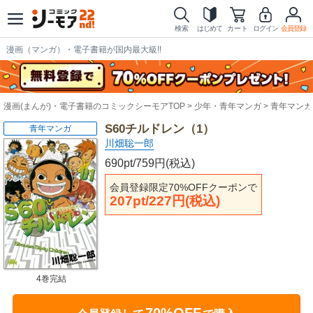
検索
はじめて
カート
ログイン
会員登録
漫画（マンガ）・電子書籍が国内最大級!!
漫画(まんが)・電子書籍のコミックシーモアTOP
少年・青年マンガ
青年マンガ
S60チルドレン（1）
青年マンガ
川畑聡一郎
690pt/759円(税込)
会員登録限定70%OFFクーポンで
207pt/227円(税込)
4巻完結