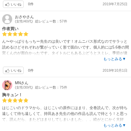
0件
2019年7月25日
キュンしっ放しです。特に10年間このために……っていう幹のセリフが泣
いいね
かせます。『初めて恋をした日に読む話』では大人の女性を描いる作者さ
んですが、こういう初々しいのもいいですね。最初のお話がかなり良かっ
おさや
さん
(女性/40代)
総レビュー数：57件
たので、続きを買うかどうか検討中。
作者買い
ん〜やっぱりもっちー先生のは良いです！オムニバス形式なのでサラッと
読めるけどそれぞれが繋がっていく形で面白いです。個人的には5.6巻の間
宮くんのが面白かったです。タイトルにもあるぶどうとスミレ。季節が違
うのになんで？と思ったらちゃんと作中でたねあかし？があってなるほど
もっとみる▼
さすが〜って思いました。
0件
2019年10月1日
いいね
MN
さん
(女性/30代)
総レビュー数：75件
胸キュン！
はじこいのドラマから、はじこいの原作にはまり、全巻読んで、次が待ち
遠しくて待ち遠しくて、持田あき先生の他の作品も読んで待とう！と思っ
て、読んだら、またどはまりしてしまいました、、。絵がとにかく大好
き。恋愛のストーリーも大好き、、、手とかスタイルとか表情とか絵の感
もっとみる▼