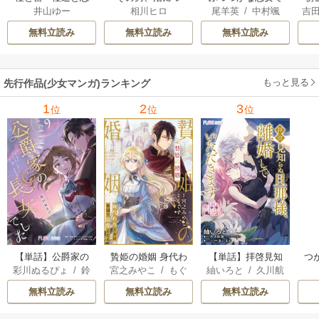
井山ゆー
相川ヒロ
尾羊英
/
中村颯
吉
を知らない人妻と
き。
はございますが ～
限
希
/
ゆき哉
～
雛宮蝶鼠とりかえ
無料立読み
無料立読み
無料立読み
伝～
もっと見る
先行作品(少女マンガ)ランキング
1
2
3
位
位
位
【単話】公爵家の
贄姫の婚姻 身代わ
【単話】拝啓見知
つ
彩川ぬるぴょ
/
鈴
宮之みやこ
/
もぐ
紬いろと
/
久川航
長女でした
り王女は帝国で最
らぬ旦那様、離婚
異
音さや
/
たむ
す
璃
/
あいるむ
愛となる
していただきます
の
無料立読み
無料立読み
無料立読み