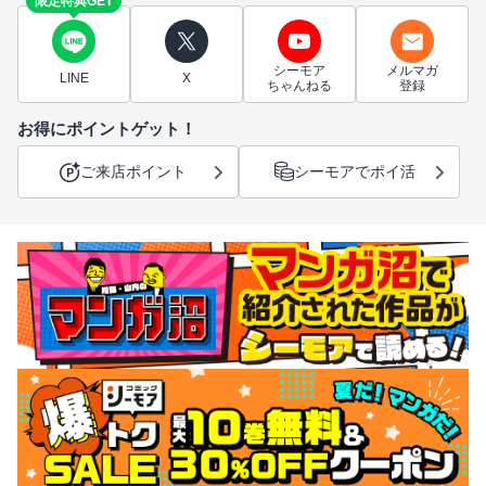
限定特典GET
シーモア
メルマガ
LINE
X
ちゃんねる
登録
お得にポイントゲット！
ご来店ポイント
シーモアでポイ活