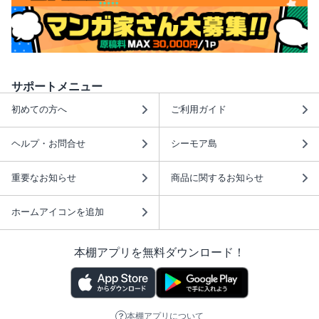
サポートメニュー
初めての方へ
ご利用ガイド
ヘルプ・お問合せ
シーモア島
重要なお知らせ
商品に関するお知らせ
ホームアイコンを追加
本棚アプリを無料ダウンロード！
本棚アプリについて