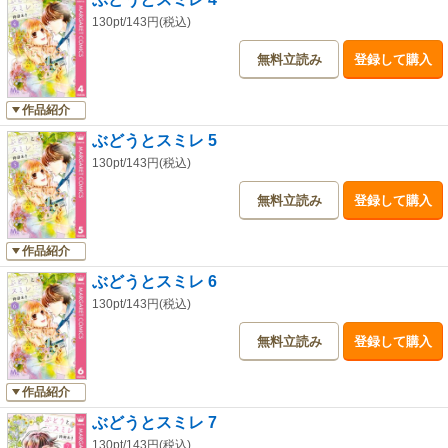
130pt/143円(税込)
無料立読み
登録して購入
作品紹介
ぶどうとスミレ 5
130pt/143円(税込)
無料立読み
登録して購入
作品紹介
ぶどうとスミレ 6
130pt/143円(税込)
無料立読み
登録して購入
作品紹介
ぶどうとスミレ 7
130pt/143円(税込)