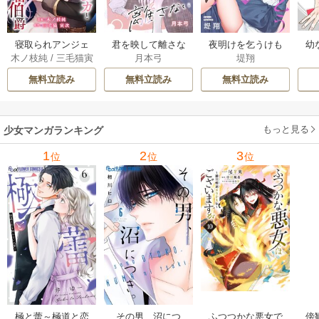
幼
寝取られアンジェ
君を映して離さな
夜明けを乞うけも
木ノ枝純
/
三毛猫寅
月本弓
堤翔
ニカと鬼畜伯爵
い[ばら売り] 25巻
のたち[ばら売り] 2
次
［ばら売り］ 14巻
8-29巻
無料立読み
無料立読み
無料立読み
もっと見る
少女マンガランキング
1
2
3
位
位
位
極と蕾～極道と恋
その男、沼につ
ふつつかな悪女で
傍