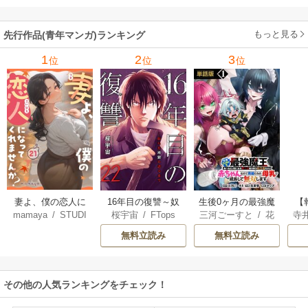
使して最強を目指
してみた
もっと見る
先行作品(青年マンガ)ランキング
1
2
3
位
位
位
妻よ、僕の恋人に
16年目の復讐～奴
生後0ヶ月の最強魔
【
mamaya
/
STUDI
桜宇宙
/
FTops
三河ごーすと
/
花
寺
なってくれません
らを地獄に送るま
王 食べるだけ強
解
O ZOON
房雪
/
マップ
か？
で
くなるチート能力
無料立読み
無料立読み
持ち転生者だけど
赤ちゃんなので英
雄たちの母乳で成
その他の人気ランキングをチェック！
長して無双します