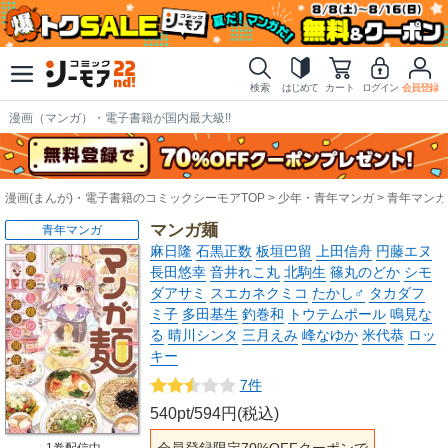
検索
はじめて
カート
ログイン
会員登録
漫画（マンガ）・電子書籍が国内最大級!!
漫画(まんが)・電子書籍のコミックシーモアTOP
少年・青年マンガ
青年マンガ
マンガ麺
青年マンガ
麻日隆
石黒正数
板垣巴留
上田信舟
円藤エヌ
長田悠幸
音井れこ丸
北駒生
篠丸のどか
シモ
ダアサミ
スエカネクミコ
たかし♂
タカダフ
ミ子
多田基生
釣巻和
トウテムポール
鳴見な
る
晴川シンタ
三月えみ
峰なゆか
米代恭
ロッ
キー
7件
540pt/594円(税込)