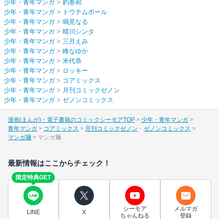
少年・青年マンガ
>
釣巻和
少年・青年マンガ
>
トウテムポール
少年・青年マンガ
>
鳴見なる
少年・青年マンガ
>
晴川シンタ
少年・青年マンガ
>
三月えみ
少年・青年マンガ
>
峰なゆか
少年・青年マンガ
>
米代恭
少年・青年マンガ
>
ロッキー
少年・青年マンガ
>
コアミックス
少年・青年マンガ
>
月刊コミックゼノン
少年・青年マンガ
>
ゼノンコミックス
漫画(まんが)・電子書籍のコミックシーモアTOP
少年・青年マンガ
青年マンガ
コアミックス
月刊コミックゼノン
ゼノンコミックス
マンガ麺
マンガ麺
最新情報はここからチェック！
限定特典GET
シーモア
メルマガ
LINE
X
ちゃんねる
登録