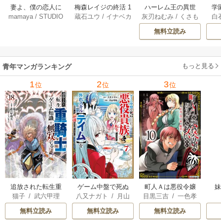
妻よ、僕の恋人に
梅森レイジの終活 1
ハーレム王の異世
学
mamaya
/
STUDIO
蔵石ユウ
/
イナベカ
灰刃ねむみ
/
くさも
白
なってくれません
3巻
界プレス漫遊記 ～
アッ
ZOON
ズ
/
STUDIO ZOON
ち
か？ 21巻
最強無双のおじさ
0
無料立読み
んはあらゆる種族
ち
を嫁にする～（コ
ミック） 6巻
（
もっと見る
青年マンガランキング
1
2
3
位
位
位
追放された転生重
ゲーム中盤で死ぬ
町人Ａは悪役令嬢
猫子
/
武六甲理
八又ナガト
/
月山
目黒三吉
/
一色孝
騎士はゲーム知識
悪役貴族に転生し
をどうしても救い
衣
/
じゃいあん
可也
太郎
/
Parum
で無双する
たので、外れスキ
たい ～どぶと空
無料立読み
無料立読み
無料立読み
ル【テイム】を駆
と氷の姫君～