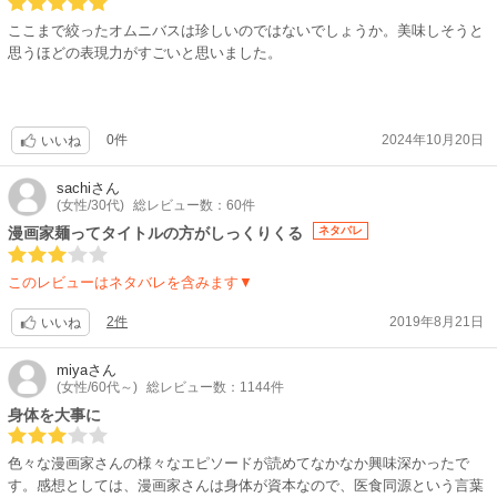
ここまで絞ったオムニバスは珍しいのではないでしょうか。美味しそうと
思うほどの表現力がすごいと思いました。
0件
2024年10月20日
いいね
sachi
さん
(女性/30代)
総レビュー数：60件
漫画家麺ってタイトルの方がしっくりくる
ネタバレ
このレビューはネタバレを含みます▼
2件
2019年8月21日
いいね
miya
さん
(女性/60代～)
総レビュー数：1144件
身体を大事に
色々な漫画家さんの様々なエピソードが読めてなかなか興味深かったで
す。感想としては、漫画家さんは身体が資本なので、医食同源という言葉