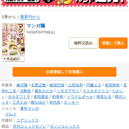
1巻から
｜
最新刊から
マンガ麺
540pt/594円(税込)
無料立読み
登録して購入
作品紹介
会員登録して全巻購入
作家名：
麻日隆
/
石黒正数
/
板垣巴留
/
上田信舟
/
円藤エヌ
/
長田悠幸
/
音
井れこ丸
/
北駒生
/
篠丸のどか
/
シモダアサミ
/
スエカネクミコ
/
たかし
♂
/
タカダフミ子
/
多田基生
/
釣巻和
/
トウテムポール
/
鳴見なる
/
晴川シ
ンタ
/
三月えみ
/
峰なゆか
/
米代恭
/
ロッキー
ジャンル：
青年マンガ
グルメ
出版社：
コアミックス
雑誌：
月刊コミックゼノン
/
ゼノンコミックス