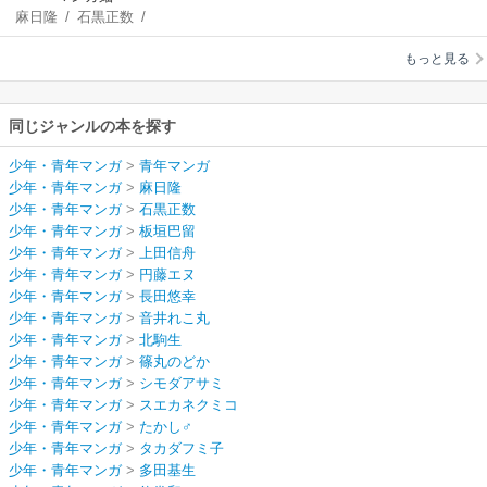
麻日隆
/
石黒正数
/
板垣巴留
/
上田信
もっと見る
舟
/
円藤エヌ
/
長田
悠幸
/
音井れこ丸
/
北駒生
/
篠丸のど
同じジャンルの本を探す
か
/
シモダアサミ
/
スエカネクミコ
/
た
少年・青年マンガ
>
青年マンガ
かし♂
/
タカダフミ
少年・青年マンガ
>
麻日隆
子
/
多田基生
/
釣巻
少年・青年マンガ
>
石黒正数
和
/
トウテムポー
少年・青年マンガ
>
板垣巴留
ル
/
鳴見なる
/
晴川
少年・青年マンガ
>
上田信舟
シンタ
/
三月えみ
/
少年・青年マンガ
>
円藤エヌ
峰なゆか
/
米代恭
/
少年・青年マンガ
>
長田悠幸
ロッキー
少年・青年マンガ
>
音井れこ丸
少年・青年マンガ
>
北駒生
少年・青年マンガ
>
篠丸のどか
少年・青年マンガ
>
シモダアサミ
少年・青年マンガ
>
スエカネクミコ
少年・青年マンガ
>
たかし♂
少年・青年マンガ
>
タカダフミ子
少年・青年マンガ
>
多田基生