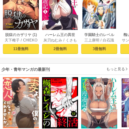
脱獄のカザリヤ (1)
ハーレム王の異世
学園騎士のレベル
醜
天下雌子
/
CHIEKO
灰刃ねむみ
/
くさも
三上康明
/
白石識
サ
界プレス漫遊記 ～
アップ！レベル100
同
ち
最強無双のおじさ
0超えの転生者、落
皇
11冊無料
2冊無料
3冊無料
んはあらゆる種族
ちこぼれクラスに
喪
を嫁にする～（コ
入学。そして、
ミック） 1巻
（コミック） ： 1
もっと見る
少年・青年マンガの最新刊