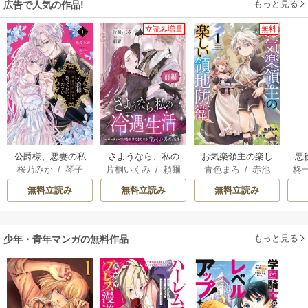
もっと見る
広告で人気の作品!
立読み増量
無料
公爵様、悪妻の私
さようなら、私の
お気楽領主の楽し
悪
桜乃みか
/
琴子
片桐いくみ
/
頼爾
青色まろ
/
赤池
柊
はもう放っておい
冷遇生活 ～パーテ
い領地防衛
オ
宗
/
転
てください
ィーで声をかけて
女
無料立読み
無料立読み
無料立読み
きたのがヤバい男
真
だった件
もっと見る
少年・青年マンガの無料作品