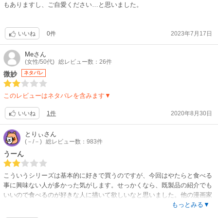
もありますし、ご自愛ください…と思いました。
0件
2023年7月17日
いいね
Me
さん
(女性/50代)
総レビュー数：26件
微妙
ネタバレ
このレビューはネタバレを含みます▼
1件
2020年8月30日
いいね
とりぃ
さん
(－/－)
総レビュー数：983件
うーん
こういうシリーズは基本的に好きで買うのですが、今回はやたらと食べる
事に興味ない人が多かった気がします。せっかくなら、既製品の紹介でも
いいので食べるのが好きな人に描いて欲しいなと思いました。他の漫画家
さんのグルメエッセイの方が美味しそうかなと。読むなら麺に愛のある方
もっとみる▼
の作品が読みたいです。