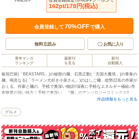
会員登録限定70%OFFクーポンで
1巻配信中
162pt/178円(税込)
70%OFF
会員登録して
で購入
無料立読み
お気に入り
青年マンガ
最新刊
新刊
ランキング
を見る
自動購入
板垣巴留(「BEASTARS」)の秘密の麺、石黒正数(「天国大魔境」)の青春の
麺、鳴見なる(「ラーメン大好き小泉さん」)のはしご麺、総勢22名の作家が
おくる、作家と麺の、手軽で奥深い物語!!深夜に手軽なエネルギー補給♪作
家稼業の強い味方！手軽で奥深い、『麺』のアンソロジーコミックス!!
★豪華執筆陣★ ※五十音順
作品情報をもっと見る
麻日隆／石黒正数／板垣巴留／上田信舟／円藤エヌ／長田悠幸／音井れこ
丸／北駒生／篠丸のどか／シモダアサミ／スエカネクミコ／たかし♂／タ
グルメ
カダフミ子／多田基生／釣巻和／トウテムポール／鳴見なる／晴川シンタ
／三月えみ／峰なゆか／米代恭／ロッキー