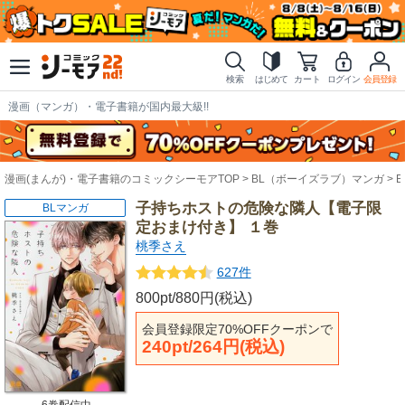
検索
はじめて
カート
ログイン
会員登録
漫画（マンガ）・電子書籍が国内最大級!!
漫画(まんが)・電子書籍のコミックシーモアTOP
BL（ボーイズラブ）マンガ
子持ちホストの危険な隣人【電子限
BLマンガ
定おまけ付き】 １巻
桃季さえ
627件
800pt/880円(税込)
会員登録限定70%OFFクーポンで
240pt/264円(税込)