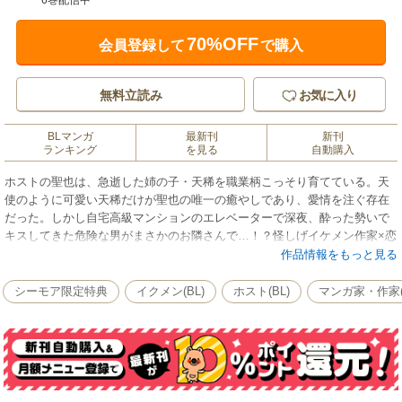
6巻配信中
70%OFF
会員登録して
で購入
無料立読み
お気に入り
BLマンガ
最新刊
新刊
ランキング
を見る
自動購入
ホストの聖也は、急逝した姉の子・天稀を職業柄こっそり育てている。天
使のように可愛い天稀だけが聖也の唯一の癒やしであり、愛情を注ぐ存在
だった。しかし自宅高級マンションのエレベーターで深夜、酔った勢いで
キスしてきた危険な男がまさかのお隣さんで…！？怪しげイケメン作家×恋
をしないホストの子育てBL！描き下ろし後日談付き。
作品情報をもっと見る
シーモア限定特典
イクメン(BL)
ホスト(BL)
マンガ家・作家(