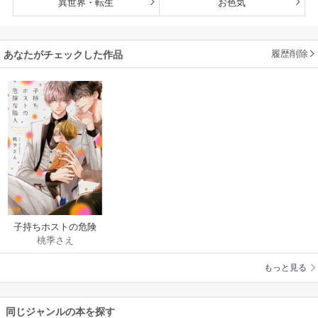
異世界・転生
お色気
履歴削除
あなたがチェックした作品
子持ちホストの危険
桃季さえ
な隣人【電子限定お
まけ付き】
もっと見る
同じジャンルの本を探す