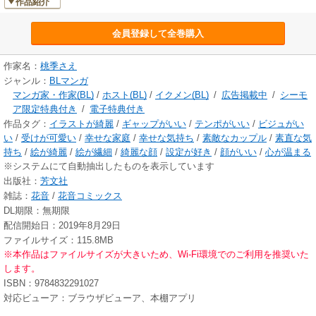
作品紹介
会員登録して全巻購入
作家名：
桃季さえ
ジャンル：
BLマンガ
マンガ家・作家(BL)
/
ホスト(BL)
/
イクメン(BL)
/
広告掲載中
/
シーモ
ア限定特典付き
/
電子特典付き
作品タグ：
イラストが綺麗
/
ギャップがいい
/
テンポがいい
/
ビジュがい
い
/
受けが可愛い
/
幸せな家庭
/
幸せな気持ち
/
素敵なカップル
/
素直な気
持ち
/
絵が綺麗
/
絵が繊細
/
綺麗な顔
/
設定が好き
/
顔がいい
/
心が温まる
※システムにて自動抽出したものを表示しています
出版社：
芳文社
雑誌：
花音
/
花音コミックス
DL期限：無期限
配信開始日：2019年8月29日
ファイルサイズ：115.8MB
※本作品はファイルサイズが大きいため、Wi-Fi環境でのご利用を推奨いた
します。
ISBN：9784832291027
対応ビューア：ブラウザビューア、本棚アプリ