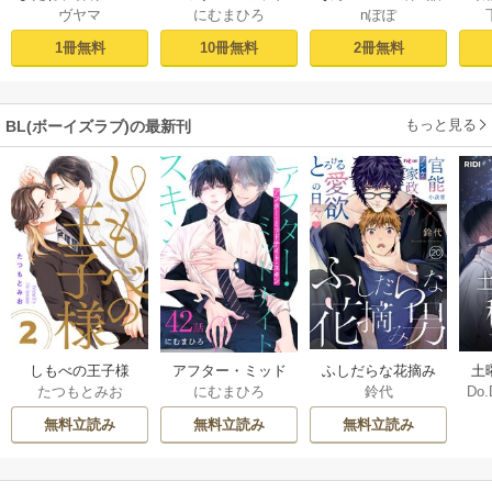
nぽぽ
ヴヤマ
にむまひろ
し
tart［ばら売り］
ナイト・スキン
ー
プロローグ
［ばら売り］ 第1話
2冊無料
1冊無料
10冊無料
もっと見る
BL(ボーイズラブ)の最新刊
しもべの王子様
ふしだらな花摘み
アフター・ミッド
土
たつもとみお
鈴代
にむまひろ
Do.
【描き下ろしおま
男 20巻
ナイト・スキン
上
け付き特装版】 2巻
［ばら売り］ 42巻
な
無料立読み
無料立読み
無料立読み