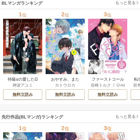
もっと見る
BLマンガランキング
1
2
3
位
位
位
特級αの愛したΩ
おやすみ、また
ファーストコール
転
神波アユミ
カトウロカ
谷崎トルク
/
U-mi
岩
ね。ましろくん。
～童貞外科医、年
な
n
【電子限定漫画付
下ヤクザの嫁にさ
王
無料立読み
無料立読み
無料立読み
き】
れそうです！～
し
【単行本版(シーモ
ア限定描き下ろし
もっと見る
先行作品(BLマンガ)ランキング
付き)】
1
2
3
位
位
位