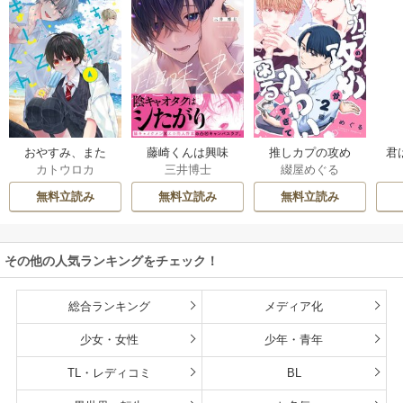
おやすみ、また
藤崎くんは興味
推しカプの攻め
君
カトウロカ
三井博士
綴屋めぐる
ね。ましろくん。
津々【コミックス
が、かわいすぎて
【電子限定漫画付
版】
困る
無料立読み
無料立読み
無料立読み
き】
その他の人気ランキングをチェック！
総合ランキング
メディア化
少女・女性
少年・青年
TL・レディコミ
BL