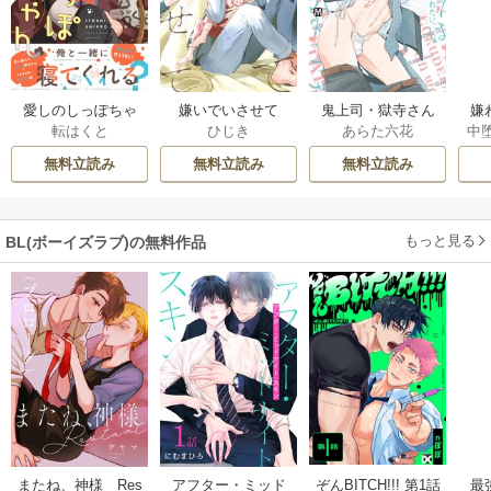
愛しのしっぽちゃ
嫌いでいさせて
鬼上司・獄寺さん
嫌
転はくと
ひじき
あらた六花
中
ん
は暴かれたい。
は
【コミックス版】
無料立読み
無料立読み
無料立読み
もっと見る
BL(ボーイズラブ)の無料作品
ぞんBITCH!!! 第1話
最
またね、神様 Res
アフター・ミッド