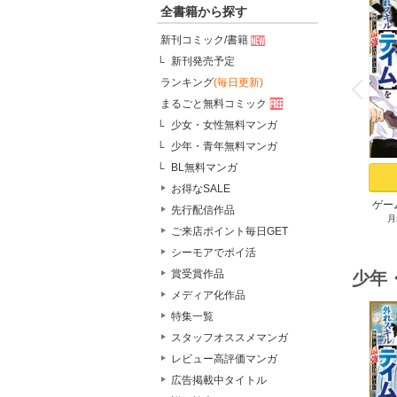
全書籍から探す
新刊コミック/書籍
新刊発売予定
o
v
ランキング
(毎日更新)
P
r
e
i
u
まるごと無料コミック
少女・女性無料マンガ
少年・青年無料マンガ
BL無料マンガ
お得なSALE
ゲー
先行配信作品
月
族に
ご来店ポイント毎日GET
スキ
シーモアでポイ活
して
賞受賞作品
少年
メディア化作品
特集一覧
スタッフオススメマンガ
レビュー高評価マンガ
広告掲載中タイトル
o
v