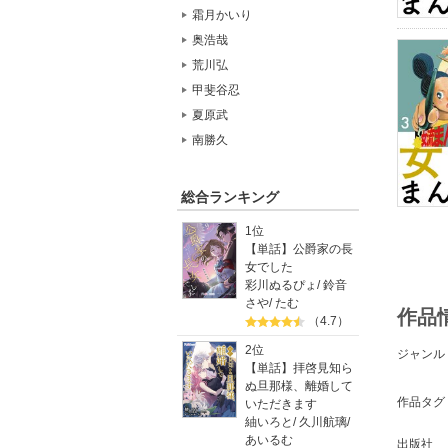
霜月かいり
奥浩哉
荒川弘
甲斐谷忍
夏原武
南勝久
総合ランキング
1位
【単話】公爵家の長
女でした
彩川ぬるぴょ
/
鈴音
さや
/
たむ
作品
（4.7）
2位
ジャンル
【単話】拝啓見知ら
ぬ旦那様、離婚して
作品タグ
いただきます
紬いろと
/
久川航璃
/
あいるむ
出版社