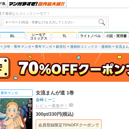
ア島
電子書籍ならコミックシーモア！
シーモア
BL
TL
ライトノベル
小説・実用書
コミックス
少年・青年マンガ
青年マンガ
銀杏社
漫画街コミックス
漫画街
女流まん
女流まんが道 1巻
青年マンガ
金崎くーこ
レビュー募集中！
300pt/330円(税込)
会員登録限定70%OFFクーポンで