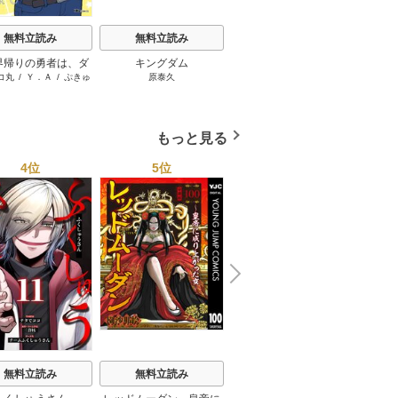
無料立読み
無料立読み
無料立読み
界帰りの勇者は、ダ
キングダム
スーパーの裏でヤニ吸う
コ丸
/
Ｙ．Ａ
/
ぷきゅ
原泰久
地主
ョンが出現した現実
ふたり
のすけ
で、インフルエンサ
なって金を稼ぎま
す！
もっと見る
4位
5位
6位
N
x
e
t
小悪魔教師サイコ【タテ
無料立読み
無料立読み
三石メガネ
/
peep
/
taskey
ヨミ】
STUDIO