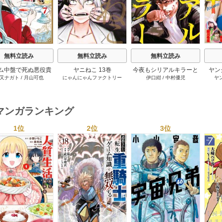
無料立読み
無料立読み
無料立読み
ム中盤で死ぬ悪役貴
ヤニねこ 13巻
今夜もシリアルキラーと
ヤン
又ナガト
/
月山可也
にゃんにゃんファクトリー
伊口紺
/
中村優児
ヤ
転生したので、外れ
待ち合わせ 5巻
ル【テイム】を駆使
最強を目指してみた
7巻
マンガランキング
1位
2位
3位
s