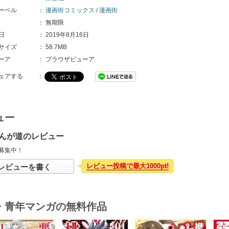
ーベル
：
漫画街コミックス
/
漫画街
：
無期限
日
：
2019年8月16日
サイズ
：
58.7MB
ーア
：
ブラウザビューア
ェアする
：
ュー
んが道のレビュー
募集中！
レビュー投稿で最大1000pt!
レビューを書く
・青年マンガの無料作品