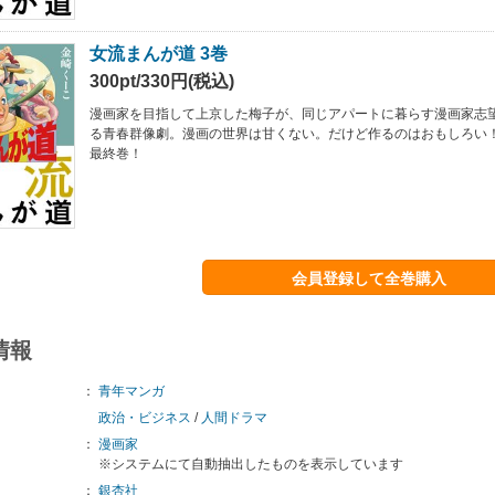
女流まんが道 3巻
300pt/330円(税込)
漫画家を目指して上京した梅子が、同じアパートに暮らす漫画家志
る青春群像劇。漫画の世界は甘くない。だけど作るのはおもしろい
最終巻！
会員登録して全巻購入
情報
：
青年マンガ
政治・ビジネス
/
人間ドラマ
：
漫画家
※システムにて自動抽出したものを表示しています
：
銀杏社