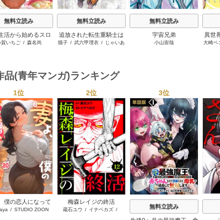
無料立読み
無料立読み
無料立読み
生活から始めるスロ
追放された転生重騎士は
宇宙兄弟
異世
小賀いちご
/
森名尚
猫子
/
武六甲理衣
/
じゃいあ
小山宙哉
大崎ペ
ーライフ
ゲーム知識で無双する
ンジ
ん
世界
ーに
作品(青年マンガ)ランキング
1位
2位
3位
s
、僕の恋人になって
梅森レイジの終活
無料立読み
aya
/
STUDIO ZOON
蔵石ユウ
/
イナベカズ
/
くれませんか？
STUDIO ZOON