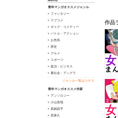
Menu
青年マンガオススメジャンル
ファンタジー
ラブコメ
作品
ギャグ・コメディー
バトル・アクション
お色気
歴史
グルメ
スポーツ
政治・ビジネス
裏社会・アングラ
ジャンル一覧はコチラ
青年マンガオススメ作家
アンソロジー
小山宙哉
真鍋昌平
原泰久