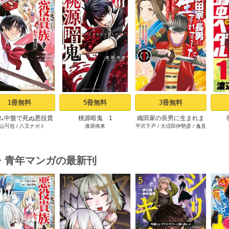
s
1冊無料
5冊無料
3冊無料
ム中盤で死ぬ悪役貴
桃源暗鬼 1
織田家の長男に生まれま
山可也
/
八又ナガト
漆原侑来
平沢下戸
/
大沼田伊勢彦
/
逸見
転生したので、外れ
した～戦国時代に転生し
兎歌
ル【テイム】を駆使
たけど、死にたくないの
最強を目指してみた
で改革を起こします～ 1
（１）
・青年マンガの最新刊
s