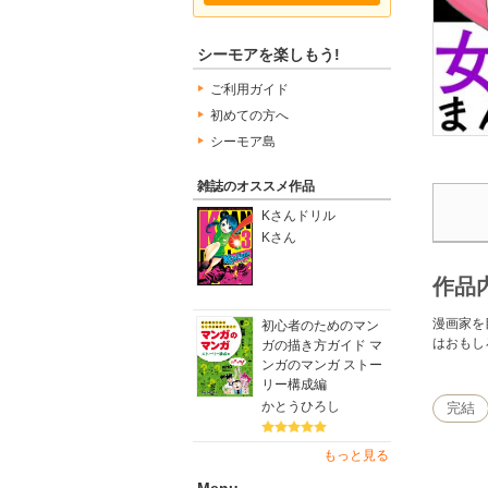
シーモアを楽しもう!
ご利用ガイド
初めての方へ
シーモア島
雑誌のオススメ作品
Kさんドリル
Kさん
作品
漫画家を
初心者のためのマン
はおもし
ガの描き方ガイド マ
ンガのマンガ ストー
リー構成編
かとうひろし
完結
もっと見る