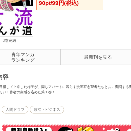
90pt/99円(税込)
3巻完結
青年マンガ
最新刊を見る
ランキング
内容
目指して上京した梅子が、同じアパートに暮らす漫画家志望者たちと共に奮闘する
ろい！作者の実感を込めた第１巻！
人間ドラマ
政治・ビジネス