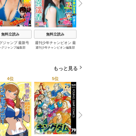
N
x
e
t
無料立読み
無料立読み
無料立読み
グジャンプ 最新号
週刊少年チャンピオン 最
妹は知っている 8巻
グラ
ングジャンプ編集部
週刊少年チャンピオン編集部
雁木万里
桂
新号
もっと見る
4位
5位
6位
N
x
e
t