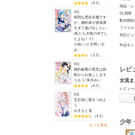
（4.3）
雑誌・レ
3位
DL期限
病弱な悪役令嬢です
配信開始
が、婚約者が過保護
ファイル
すぎて逃げ出したい
(私たち犬猿の仲でし
対応ビュ
たよね！？)
小箱ハコ
/
沢野いず
作品をシ
み
（3.5）
4位
レビ
婚約破棄の悪意は娼
館からお返しします
女流ま
うもう
/
皐月めい
（4.2）
レビュー
5位
宝石箱に愛をつめよ
う
みきもと凜
（4.5）
少年
もっと見る