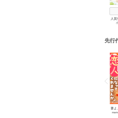
人質
先行
o
v
P
r
e
i
u
妻よ
mam