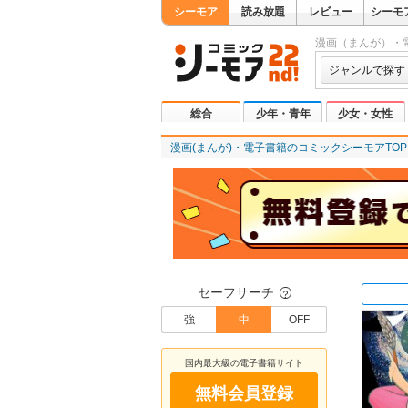
シーモア
読み放題
レビュー
シーモ
漫画（まんが）・
ジャンルで探す
総合
少年・青年
少女・女性
漫画(まんが)・電子書籍のコミックシーモアTOP
セーフサーチ
？
強
中
OFF
国内最大級の電子書籍サイト
無料会員登録