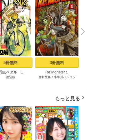
N
x
e
t
5冊無料
3冊無料
2冊無料
弱虫ペダル 1
Re:Monster１
サイコアイズ 1
あくま
渡辺航
金斬児狐
/
小早川ハルヨシ
カトウタカヒロ
もっと見る