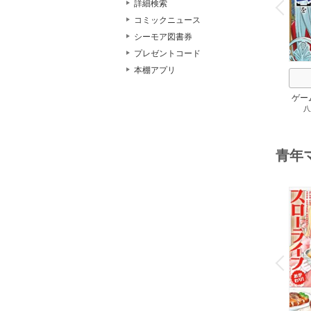
詳細検索
P
r
e
i
u
コミックニュース
シーモア図書券
プレゼントコード
本棚アプリ
ゲー
八
族に
スキ
して
青年
o
v
P
r
e
i
u