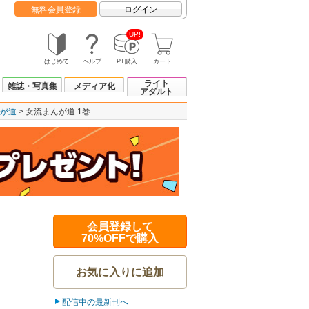
無料会員登録
ログイン
UP!
はじめて
ヘルプ
PT購入
カート
ライト
雑誌・写真集
メディア化
アダルト
が道
女流まんが道 1巻
会員登録して
70%OFFで購入
お気に入りに追加
配信中の最新刊へ