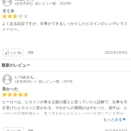
(女性/50代)
総レビュー数：3519件
ヨミホ
よくある設定ですが、仕事ができるしっかりしたヒロインのシンデレラス
トーリー。
0件
2021年2月9日
いいね
最新のレビュー
いづみ
さん
(女性/60代～)
総レビュー数：207件
良かった
ヒーローは、ヒロインの事を父親の愛人と思っていたら誤解で、仕事を引
き受けたヒロインに惹かれる、それからの展開がはやかった、途中は、ヒ
ーローの元婚約者から、色々言われながらもヒーローを信じている所が、
健気で素敵な女性でした。
もっとみる▼
0件
2021年6月5日