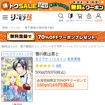
検索
はじめて
カート
ログイン
会員登録
漫画（マンガ）・電子書籍が国内最大級!!
漫画(まんが)・電子書籍のコミックシーモアTOP
ハーレクインコミックス
ハー
雪の夜は君と
ハーレクインコミックス
ダイアナ･ハミルトン
友井美穂
6件
500pt/550円(税込)
会員登録限定70%OFFクーポンで
150pt/165円(税込)
1巻完結