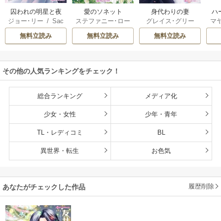
囚われの明星と夜
愛のソネット
身代わりの妻
ハ
ジョー･リー
/
Sac
ステファニー･ロー
グレイス･グリー
マ
明けのシュヴァリ
ック
hiyo
レンス
/
わたぬき
ン
/
桜井りょう
星
エ
無料立読み
無料立読み
無料立読み
めん
ブ
き
ット
その他の人気ランキングをチェック！
総合ランキング
メディア化
少女・女性
少年・青年
TL・レディコミ
BL
異世界・転生
お色気
履歴削除
あなたがチェックした作品