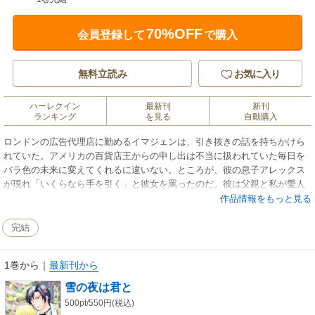
70%OFF
会員登録して
で購入
無料立読み
お気に入り
ハーレクイン
最新刊
新刊
ランキング
を見る
自動購入
ロンドンの広告代理店に勤めるイマジェンは、引き抜きの話を持ちかけら
れていた。アメリカの百貨店王からの申し出は不当に扱われていた毎日を
バラ色の未来に変えてくれるに違いない。ところが、彼の息子アレックス
が現れ「いくらなら手を引く」と彼女を罵ったのだ。彼は父親と私が愛人
関係というゴシップ記事を鵜呑みにしたのね。彼に宣戦布告するように仕
作品情報をもっと見る
事を引き受けた彼女だったが、ある日突然、彼に唇を奪われてしまい? 彼
の甘い口づけはきっと罠に違いない──。
完結
1巻から
｜
最新刊から
雪の夜は君と
500pt/550円(税込)