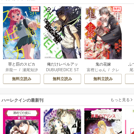
無料
無料
俺だけレベルアッ
罪と罰のスピカ
鬼の花嫁
ふ
DUBU(REDICE ST
井龍一
/
瀬尾知汐
富樫じゅん
/
クレ
尾
プな件
は
UDIO)
/
Chugong
/
ハ
雛
無料立読み
無料立読み
無料立読み
h-goon
もっと見る
ハーレクインの最新刊