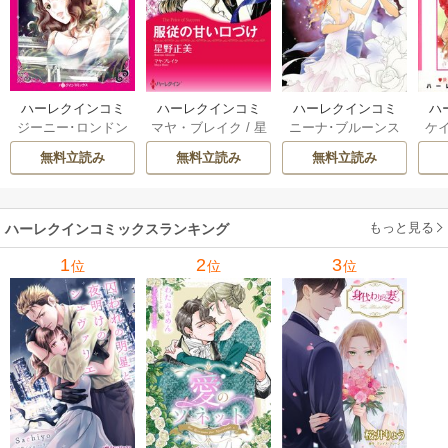
ハーレクインコミ
ハーレクインコミ
ハーレクインコミ
ハ
ジーニー･ロンドン
マヤ・ブレイク
/
星
ニーナ･ブルーンス
ケ
ックス セット 202
ックス セット 202
ックス セット 202
ック
/
橘花夜
/
メアリ
野正美
/
ヘレン･ブ
/
おおつきちずる
/
/
J
6年 vol.1064 1巻
6年 vol.1002 1巻
6年 vol.1063 1巻
6年
無料立読み
無料立読み
無料立読み
ー･ライアンズ
/
花
ルックス
/
のわきね
レベッカ･ヨーク
/
ス
牟礼サキ
/
サラ･モ
い
/
マーガレット･
稜敦水
/
ケイト･ハ
ル
ーガン
/
星合操
/
ア
ウェイ
/
一重夕子
ーディ
/
海野みつる
ザ
ン･ウィール
/
津寺
/
サラ･ウッド
もっと見る
/
流
ハーレクインコミックスランキング
里可子
水凛子
1
2
3
位
位
位