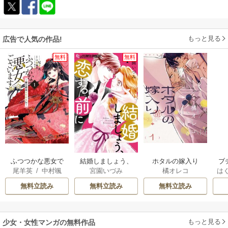
もっと見る
広告で人気の作品!
無料
無料
ふつつかな悪女で
結婚しましょう、
ホタルの嫁入り
ブ
尾羊英
/
中村颯
宮園いづみ
橘オレコ
は
はございますが ～
恋する前に
復
希
/
ゆき哉
お
雛宮蝶鼠とりかえ
無料立読み
無料立読み
無料立読み
伝～
もっと見る
少女・女性マンガの無料作品