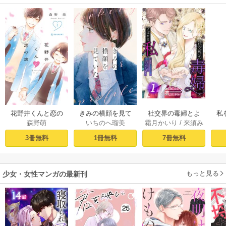
社交界の毒婦とよ
花野井くんと恋の
きみの横顔を見て
私
霜月かいり
/
来須み
森野萌
いちのへ瑠美
ばれる私～素敵な
病（１）
いた（１）
かん
辺境伯令息に腕を
［ば
7冊無料
3冊無料
1冊無料
折られたので、責
任とってもらいま
す～［ばら売り］
もっと見る
第1話
少女・女性マンガの最新刊