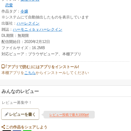
恋愛
作品タグ：
令嬢
※システムにて自動抽出したものを表示しています
出版社：
ハーレクイン
雑誌：
ハーモニィｂｙハーレクイン
DL期限：無期限
配信開始日：2020年2月12日
ファイルサイズ：16.2MB
対応ビューア：ブラウザビューア、本棚アプリ
｢アプリで読む｣にはアプリをインストール!
本棚アプリを
こちら
からインストールしてください
みんなのレビュー
レビュー募集中！
レビューを書く
レビュー投稿で最大1000pt!
この作品をシェアしよう