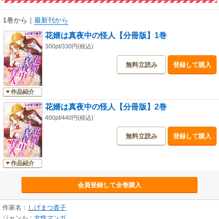
1巻から
｜
最新刊から
花婿は真夜中の怪人【分冊版】1巻
300pt/330円(税込)
無料立読み
登録して購入
作品紹介
花婿は真夜中の怪人【分冊版】2巻
400pt/440円(税込)
無料立読み
登録して購入
作品紹介
会員登録して全巻購入
作家名：
しげまつ貴子
ジャンル：
女性マンガ