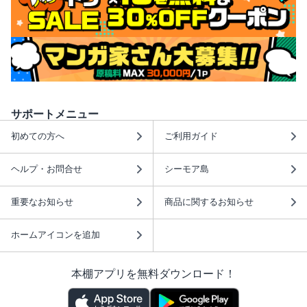
サポートメニュー
初めての方へ
ご利用ガイド
ヘルプ・お問合せ
シーモア島
重要なお知らせ
商品に関するお知らせ
ホームアイコンを追加
本棚アプリを無料ダウンロード！