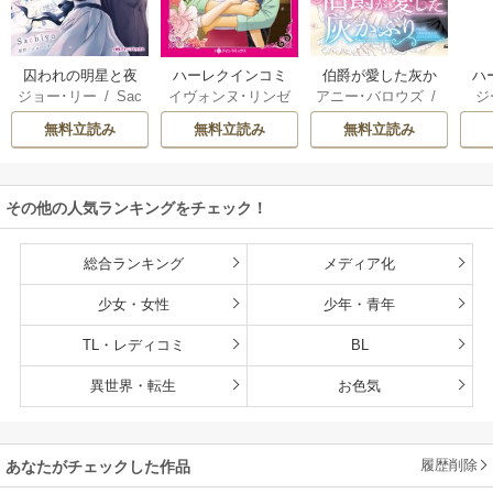
囚われの明星と夜
ハーレクインコミ
伯爵が愛した灰か
ハ
ジョー･リー
/
Sac
イヴォンヌ･リンゼ
アニー･バロウズ
/
ジ
明けのシュヴァリ
ックス セット 202
ぶり
ック
hiyo
イ
/
立木美和
/
ミ
もとなおこ
ン
エ
6年 vol.999
無料立読み
無料立読み
無料立読み
ランダ･ジャレッ
リー
ト
/
宮本果林
/
ロ
花
ーリー・ペイジ
/
モ
曽祢まさこ
操
その他の人気ランキングをチェック！
ル
総合ランキング
メディア化
少女・女性
少年・青年
TL・レディコミ
BL
異世界・転生
お色気
履歴削除
あなたがチェックした作品