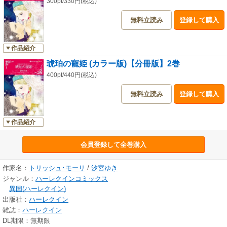
300pt/330円(税込)
無料立読み
登録して購入
作品紹介
琥珀の寵姫 (カラー版)【分冊版】2巻
400pt/440円(税込)
無料立読み
登録して購入
作品紹介
会員登録して全巻購入
作家名：
トリッシュ･モーリ
/
汐宮ゆき
ジャンル：
ハーレクインコミックス
異国(ハーレクイン)
出版社：
ハーレクイン
雑誌：
ハーレクイン
DL期限：無期限