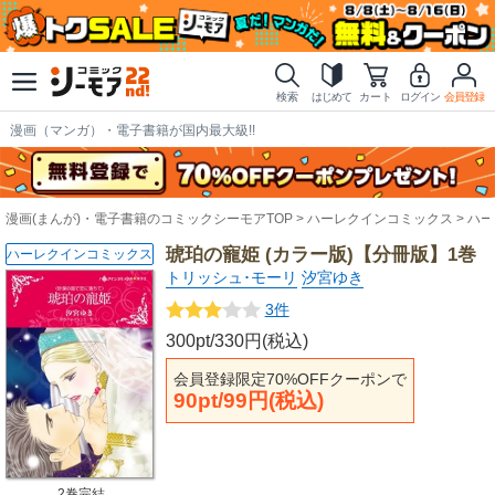
検索
はじめて
カート
ログイン
会員登録
漫画（マンガ）・電子書籍が国内最大級!!
漫画(まんが)・電子書籍のコミックシーモアTOP
ハーレクインコミックス
ハー
琥珀の寵姫 (カラー版)【分冊版】1巻
ハーレクインコミックス
トリッシュ･モーリ
汐宮ゆき
3件
300pt/330円(税込)
会員登録限定70%OFFクーポンで
90pt/99円(税込)
2巻完結