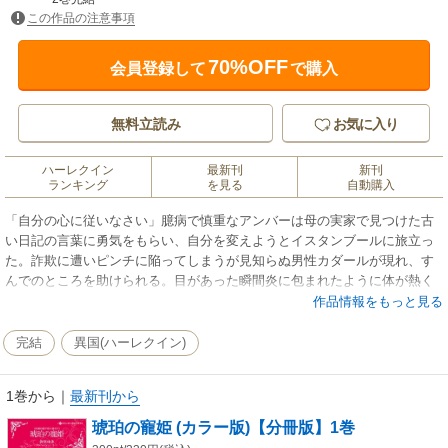
この作品の注意事項
70%OFF
会員登録して
で購入
無料立読み
お気に入り
ハーレクイン
最新刊
新刊
ランキング
を見る
自動購入
「自分の心に従いなさい」臆病で慎重なアンバーは母の実家で見つけた古
い日記の言葉に勇気をもらい、自分を変えようとイスタンブールに旅立っ
た。詐欺に遭いピンチに陥ってしまうが見知らぬ男性カダールが現れ、す
んでのところを助けられる。目があった瞬間炎に包まれたように体が熱く
なる…あなたは何者なの？ しかも彼は身元保証人となり旅に同行してく
作品情報をもっと見る
れると言う。戸惑いと不安を覚えながらも彼の圧倒的な魅力に抗えないア
ンバー。これが運命の出逢いとは知らずに。※この作品はオリジナル版に
完結
異国(ハーレクイン)
着色したものとなります。※この作品は単行本「琥珀の寵姫 (カラー
版)」の分冊版となります。重複購入にご注意下さい。
1巻から
｜
最新刊から
琥珀の寵姫 (カラー版)【分冊版】1巻