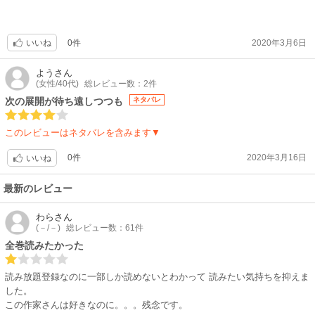
0件
2020年3月6日
いいね
よう
さん
(女性/40代)
総レビュー数：2件
次の展開が待ち遠しつつも
ネタバレ
このレビューはネタバレを含みます▼
0件
2020年3月16日
いいね
最新のレビュー
わら
さん
(－/－)
総レビュー数：61件
全巻読みたかった
読み放題登録なのに一部しか読めないとわかって 読みたい気持ちを抑えま
した。
この作家さんは好きなのに。。。残念です。