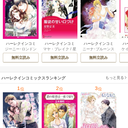
ハーレクインコミ
ハーレクインコミ
ハーレクインコミ
ハ
ジーニー･ロンドン
マヤ・ブレイク
/
星
ニーナ･ブルーンス
ケ
ックス セット 202
ックス セット 202
ックス セット 202
ック
/
橘花夜
/
メアリ
野正美
/
ヘレン･ブ
/
おおつきちずる
/
/
J
6年 vol.1064 1巻
6年 vol.1002 1巻
6年 vol.1063 1巻
6年
無料立読み
無料立読み
無料立読み
ー･ライアンズ
/
花
ルックス
/
のわきね
レベッカ･ヨーク
/
ス
牟礼サキ
/
サラ･モ
い
/
マーガレット･
稜敦水
/
ケイト･ハ
ル
ーガン
/
星合操
/
ア
ウェイ
/
一重夕子
ーディ
/
海野みつる
ザ
ン･ウィール
/
津寺
/
サラ･ウッド
もっと見る
/
流
ハーレクインコミックスランキング
里可子
水凛子
1
2
3
位
位
位