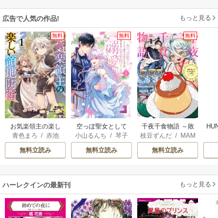
もっと見る
広告で人気の作品!
無料
無料
無料
お気楽領主の楽し
空っぽ聖女として
千夜千食物語 ～敗
HU
青色まろ
/
赤池
小山るんち
/
琴子
枝豆ずんだ
/
MAM
い領地防衛
捨てられたはず
国の姫ですが氷の
宗
/
転
AKOTO
/
鴉羽凛燈
が、嫁ぎ先の皇帝
皇子殿下がどうも
無料立読み
無料立読み
無料立読み
陛下に溺愛されて
溺愛してくれてい
います
ます～
もっと見る
ハーレクインの最新刊