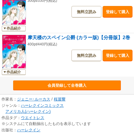
300pt/330円(税込)
無料立読み
登録して購入
作品紹介
摩天楼のスペイン公爵 (カラー版)【分冊版】2巻
400pt/440円(税込)
無料立読み
登録して購入
作品紹介
会員登録して全巻購入
作家名：
ジェニー･ルーカス
/
桜屋響
ジャンル：
ハーレクインコミックス
アメリカ人(ハーレクイン)
作品タグ：
ウエイトレス
※システムにて自動抽出したものを表示しています
出版社：
ハーレクイン