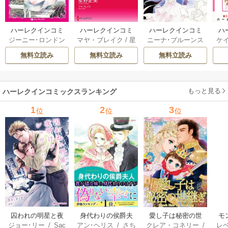
ハーレクインコミ
ハーレクインコミ
ハーレクインコミ
ハ
ジーニー･ロンドン
マヤ・ブレイク
/
星
ニーナ･ブルーンス
ケ
ックス セット 202
ックス セット 202
ックス セット 202
ック
/
橘花夜
/
メアリ
野正美
/
ヘレン･ブ
/
おおつきちずる
/
/
J
6年 vol.1064 1巻
6年 vol.1002 1巻
6年 vol.1063 1巻
6年
無料立読み
無料立読み
無料立読み
ー･ライアンズ
/
花
ルックス
/
のわきね
レベッカ･ヨーク
/
ス
牟礼サキ
/
サラ･モ
い
/
マーガレット･
稜敦水
/
ケイト･ハ
ル
ーガン
/
星合操
/
ア
ウェイ
/
一重夕子
ーディ
/
海野みつる
ザ
ン･ウィール
/
津寺
/
サラ･ウッド
もっと見る
/
流
ハーレクインコミックスランキング
里可子
水凛子
1
2
3
位
位
位
囚われの明星と夜
身代わりの侯爵夫
愛し子は秘密の世
モ
ジョー･リー
/
Sac
アン･ヘリス
/
さち
クレア・コネリー
/
レ
明けのシュヴァリ
人
継ぎ
結婚