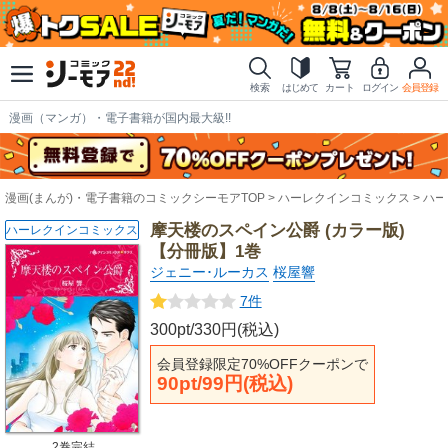
検索
はじめて
カート
ログイン
会員登録
漫画（マンガ）・電子書籍が国内最大級!!
漫画(まんが)・電子書籍のコミックシーモアTOP
ハーレクインコミックス
ハー
摩天楼のスペイン公爵 (カラー版)
ハーレクインコミックス
【分冊版】1巻
ジェニー･ルーカス
桜屋響
7件
300pt/330円(税込)
会員登録限定70%OFFクーポンで
90pt/99円(税込)
2巻完結