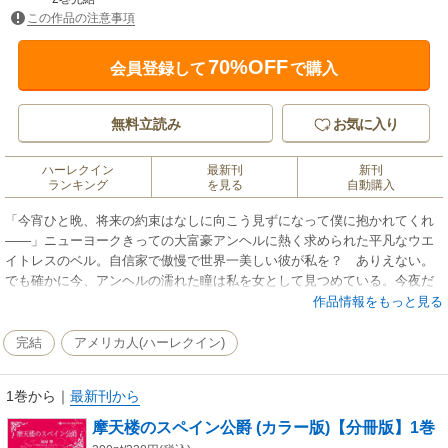
この作品の注意事項
70%OFF
会員登録して
で購入
無料立読み
お気に入り
ハーレクイン
最新刊
新刊
ランキング
を見る
自動購入
「今宵ひと晩、将来の約束はなしに向こう見ずになって僕に抱かれてくれ
――」ニューヨークきっての大富豪アンヘルに熱く求められた平凡なウエ
イトレスのベル。自信家で傲慢で世界一美しい彼が私を？ ありえない。
でも確かに今、アンヘルの濡れた瞳は私を女として見つめている。今夜だ
け…いい子のベルは忘れて奔放になってみたい！ 夢のような経験はベル
作品情報をもっと見る
のいい思い出になるはずだった。のちにアンヘルに純潔を捧げたことが一
生後悔するほどの過ちに変わるまでは…。※この作品はオリジナル版に着
完結
アメリカ人(ハーレクイン)
色したものとなります。※この作品は単行本「置き去りの花嫁 (カラー
版)」の分冊版となります。重複購入にご注意下さい。
1巻から
｜
最新刊から
摩天楼のスペイン公爵 (カラー版)【分冊版】1巻