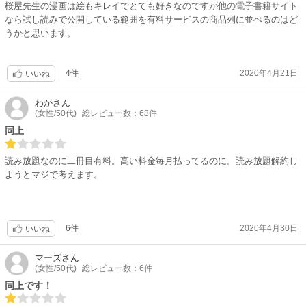
桜屋先生の漫画は絵もキレイでとても好きなのですが他の電子書籍サイト
なら試し読みで公開している範囲を有料サービスの商品列に並べるのはど
うかと思います。
4件
2020年4月21日
いいね
わか
さん
(女性/50代)
総レビュー数：68件
同上
読み放題なのに二冊目有料。高い料金毎月払ってるのに。読み放題解約し
ようとマジで考えます。
6件
2020年4月30日
いいね
マーズ
さん
(女性/50代)
総レビュー数：6件
同上です！