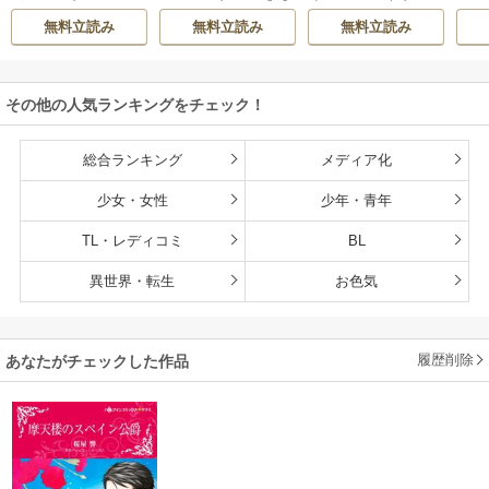
hiyo
みりほ
津寺里可子
ー
エ
無料立読み
無料立読み
無料立読み
その他の人気ランキングをチェック！
総合ランキング
メディア化
少女・女性
少年・青年
TL・レディコミ
BL
異世界・転生
お色気
履歴削除
あなたがチェックした作品