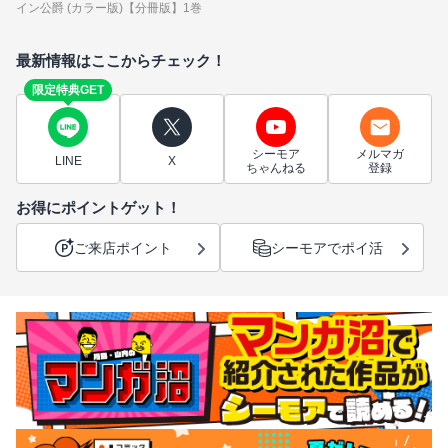
イン公爵 (カラー版)【分冊版】1巻
最新情報はここからチェック！
限定特典GET
シーモア
メルマガ
LINE
X
ちゃんねる
登録
お得にポイントゲット！
ご来店ポイント
シーモアでポイ活