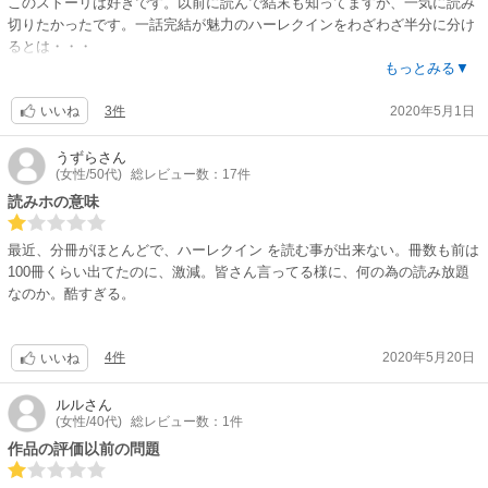
このストーリは好きです。以前に読んで結末も知ってますが、一気に読み
切りたかったです。一話完結が魅力のハーレクインをわざわざ半分に分け
るとは・・・
読み放題を解約検討中です。
もっとみる▼
3件
2020年5月1日
いいね
うずら
さん
(女性/50代)
総レビュー数：17件
読みホの意味
最近、分冊がほとんどで、ハーレクイン を読む事が出来ない。冊数も前は
100冊くらい出てたのに、激減。皆さん言ってる様に、何の為の読み放題
なのか。酷すぎる。
4件
2020年5月20日
いいね
ルル
さん
(女性/40代)
総レビュー数：1件
作品の評価以前の問題