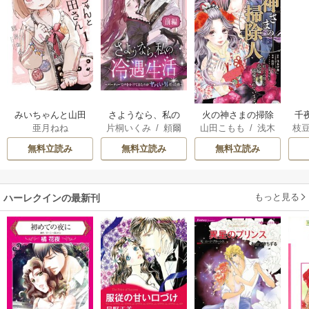
みいちゃんと山田
さようなら、私の
火の神さまの掃除
千
亜月ねね
片桐いくみ
/
頼爾
山田こもも
/
浅木
枝
さん
冷遇生活 ～パーテ
人ですが、いつの
国
伊都
/
SNC
AK
ィーで声をかけて
間にか花嫁として
皇
無料立読み
無料立読み
無料立読み
きたのがヤバい男
溺愛されています
溺
だった件
もっと見る
ハーレクインの最新刊