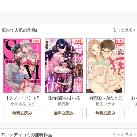
もっと見る
広告で人気の作品!
無料
無料
無料
【ラブチーク】ドS
怪物伯爵の甘い花
初恋狂い 弟だと思
お
小此木葉っぱ
橘邦衛
夏生ツナオ
社長はドM秘書をい
悪役令嬢はベッド
ってた幼なじみに
弱
じめたい～オフィ
で乱れ散る（分冊
激重感情を（※カ
バ
無料立読み
無料立読み
無料立読み
スでぬれとろ玩具
版）
ラダで）浴びせら
僚
レビュー～
れてます
ま
もっと見る
TL･レディコミの無料作品