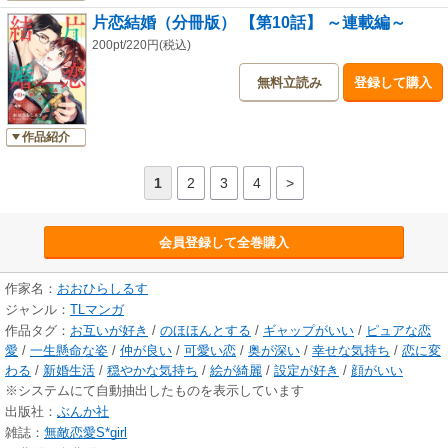
片恋結婚（分冊版） 【第10話】 ～連載編～
200pt/220円(税込)
無料立読み
登録して購入
作品紹介
1
2
3
4
>
会員登録して全巻購入
作家名：
おおひらしるす
ジャンル：
TLマンガ
作品タグ：
お互いが好き
/
のほほんとする
/
ギャップがいい
/
ピュアな恋
愛
/
一生懸命な姿
/
仲が良い
/
可愛い恋
/
奥が深い
/
幸せな気持ち
/
恋に変
わる
/
新婚生活
/
穏やかな気持ち
/
絵が綺麗
/
設定が好き
/
顔がいい
※システムにて自動抽出したものを表示しています
出版社：
ぶんか社
雑誌：
無敵恋愛S*girl