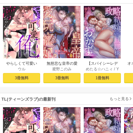
やらしくて可愛い
無慈悲な皇帝の愛
【スパイシーレデ
オ
ウル
蜜野このみ
めたる☆ハニィ
/
Y
俺の凛ちゃん。～
玩寵妃―おわらぬ
ィ】政略結婚した
毎
aaka
隣人後輩くんのイ
快楽、閨に響くは
塩対応の旦那様は
す
3冊無料
3冊無料
1冊無料
キすぎた執着にハ
乱れ声― 1巻
毎晩寝たふりをし
まけ
メ堕とされる～ 1巻
た私をおかずに…
(1)
もっと見る
TL(ティーンズラブ)の最新刊