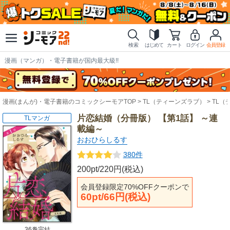
検索
はじめて
カート
ログイン
会員登録
漫画（マンガ）・電子書籍が国内最大級!!
漫画(まんが)・電子書籍のコミックシーモアTOP
TL（ティーンズラブ）
TL（
片恋結婚（分冊版） 【第1話】 ～連
TLマンガ
載編～
おおひらしるす
380件
200pt/220円(税込)
会員登録限定70%OFFクーポンで
60pt/66円(税込)
36巻完結