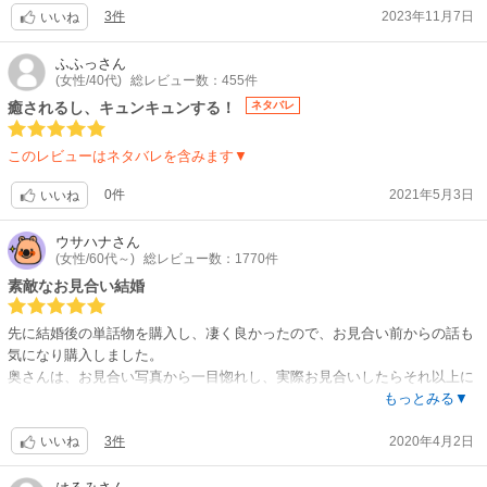
3件
2023年11月7日
いいね
ふふっ
さん
(女性/40代)
総レビュー数：455件
癒されるし、キュンキュンする！
ネタバレ
このレビューはネタバレを含みます▼
0件
2021年5月3日
いいね
ウサハナ
さん
(女性/60代～)
総レビュー数：1770件
素敵なお見合い結婚
先に結婚後の単話物を購入し、凄く良かったので、お見合い前からの話も
気になり購入しました。
奥さんは、お見合い写真から一目惚れし、実際お見合いしたらそれ以上に
好意を抱きでも旦那さんの言葉で、早く結婚して落ち着く為(周りから言わ
もっとみる▼
れてる)と思い囲碁棋士の嫁として勤めようと結婚を承諾し初夜を迎える話
3件
2020年4月2日
迄で終わりましたね。
いいね
内気で、大人しい女性で大学も女子大だからかお付き合いもした事が無く
て、旦那さんが初めての相手でした。