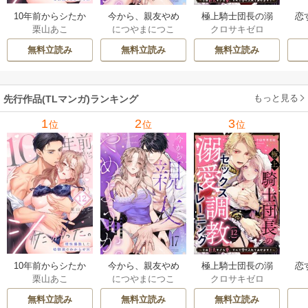
10年前からシたか
今から、親友やめ
極上騎士団長の溺
恋
栗山あこ
につやまにつこ
クロサキゼロ
った。～理性爆散
ようか。～腐れ縁
愛調教～その巨大
たち
した幼馴染のわか
同僚は甘い快楽で
すぎる愛、すべて
無料立読み
無料立読み
無料立読み
らせＨ
私を壊す～
受け入れてみせま
す！～
もっと見る
先行作品(TLマンガ)ランキング
1
2
3
位
位
位
10年前からシたか
今から、親友やめ
極上騎士団長の溺
恋
栗山あこ
につやまにつこ
クロサキゼロ
った。～理性爆散
ようか。～腐れ縁
愛調教～その巨大
たち
した幼馴染のわか
同僚は甘い快楽で
すぎる愛、すべて
無料立読み
無料立読み
無料立読み
らせＨ
私を壊す～
受け入れてみせま