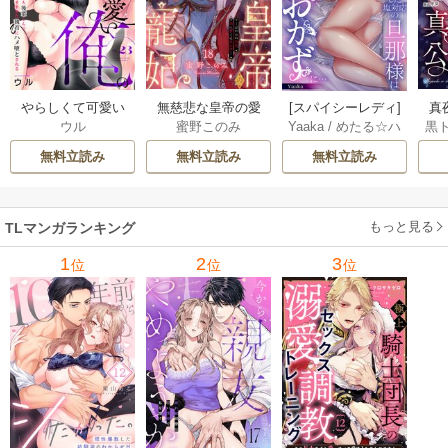
やらしくて可愛い
無慈悲な皇帝の愛
[スパイシーレディ]
真
ウル
蜜野このみ
Yaaka
/
めたる☆ハ
黒
俺の凛ちゃん。～
玩寵妃―おわらぬ
政略結婚した塩対
は(
ニィ
隣人後輩くんのイ
快楽、閨に響くは
応の旦那様は毎晩
無料立読み
無料立読み
無料立読み
キすぎた執着にハ
乱れ声― 18巻
寝たふりをした私
メ堕とされる～ 23
をおかずに… 6巻
巻
もっと見る
TLマンガランキング
1
2
3
位
位
位