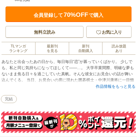
70%OFF
会員登録して
で購入
無料立読み
お気に入り
TLマンガ
最新刊
新刊
読み放題
ランキング
を見る
自動購入
あり
あなたと出会ったあの日から、毎日毎日“恋”が募っていくばかり。 少しで
も、私と同じ気持ちになってほしくて――…。 大学卒業間際、明確な夢も
ないまま焦る日々を過ごしていた真帆。そんな彼女にお見合いの話が舞い
込んでくる。 当日、お見合いの席に現れた囲碁棋士・中津川康将に一目惚
れした真帆は、10歳の年の差も気にせず「また会いたい」の一心で、康将
作品情報をもっと見る
にアプローチ！ 穏やかにゆっくりと仲を深め、ついに夫婦に――…。 初
めて持った夢。それは「愛する人を支え、共に生きていく」こと。 硬派な
完結
旦那様と心も体も繋がりたい……。夫を恋い慕う年下妻。また旦那も不器
用ながら真摯に、一途に、妻への恋心を募らせていき……。 大好きなの
に、伝え方がわからない…!! ピュアな二人の恋未満→愛以上の焦れったく
も愛おしい恋物語♪ 大人気作、待望の連載がスタートです！♪♪ ※この作
品は「無敵恋愛Sgirl 2020年4月号」に収録されております。重複購入にご
注意下さい。