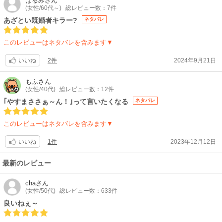
はるみ
さん
(女性/60代～)
総レビュー数：7件
旦那さんは、元々生真面目堅物過ぎるし不器用だからこの話の時点では、
中々奥さんに気持ちを伝えられていないですね。
あざとい既婚者キラー?
ネタバレ
本当は、奥さんの事をめっちゃ大好き過ぎて嫉妬もするし、思いやりも有
り理想な旦那さんですが、言葉に出さないから駄目なんだと思いました。
このレビューはネタバレを含みます▼
段々少しずつお互いに分かりあい素敵な夫婦になって行きます。
2件
2024年9月21日
いいね
もふ
さん
(女性/40代)
総レビュー数：12件
｢やすまささぁ～ん！｣って言いたくなる
ネタバレ
このレビューはネタバレを含みます▼
1件
2023年12月12日
いいね
最新のレビュー
cha
さん
(女性/50代)
総レビュー数：633件
良いねぇ～