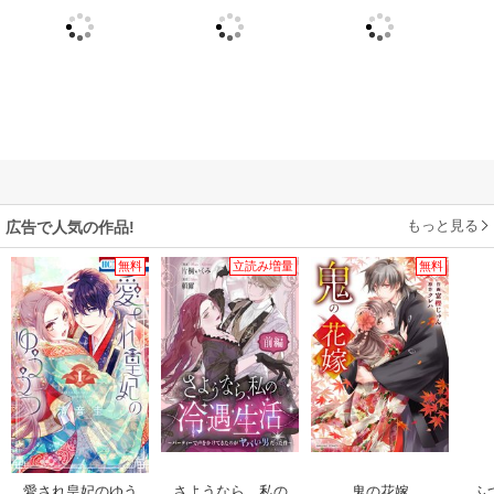
もっと見る
広告で人気の作品!
無料
立読み増量
無料
愛され皇妃のゆう
さようなら、私の
鬼の花嫁
ふ