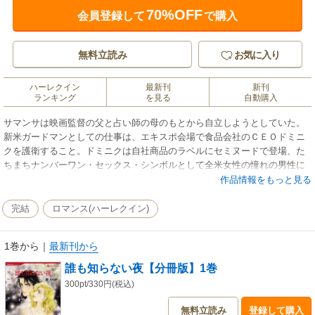
70%OFF
会員登録して
で購入
無料立読み
お気に入り
ハーレクイン
最新刊
新刊
ランキング
を見る
自動購入
サマンサは映画監督の父と占い師の母のもとから自立しようとしていた。
新米ガードマンとしての仕事は、エキスポ会場で食品会社のＣＥＯドミニ
クを護衛すること。ドミニクは自社商品のラベルにセミヌードで登場、た
ちまちナンバーワン・セックス・シンボルとして全米女性の憧れの男性に
なっていた。彼の行く所、常に女性ファンが押し寄せ、タブロイド紙が追
作品情報をもっと見る
いかけていた。ところがなんと、そのセックス・シンボルが「恋人になっ
てくれ」と申し込んできたのだ…!?※この作品は単行本「誰も知らない
完結
ロマンス(ハーレクイン)
夜」の分冊版となります。重複購入にご注意下さい。
1巻から
｜
最新刊から
誰も知らない夜【分冊版】1巻
300pt/330円(税込)
無料立読み
登録して購入