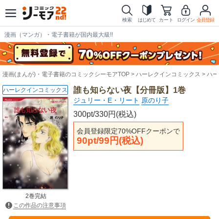
検索
はじめて
カート
ログイン
会員登録
漫画（マンガ）・電子書籍が国内最大級!!
漫画(まんが)・電子書籍のコミックシーモアTOP
ハーレクインコミックス
ハー
誰も知らない夜【分冊版】1巻
ハーレクインコミックス
ジュリー・E・リート
原のり子
300pt/330円(税込)
会員登録限定70%OFFクーポンで
90pt/99円(税込)
2巻完結
この作品の注意事項