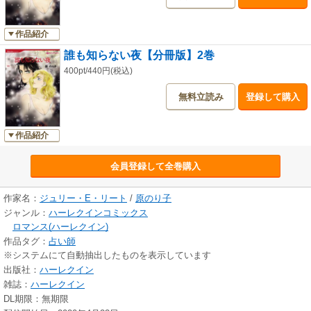
作品紹介
誰も知らない夜【分冊版】2巻
400pt/440円(税込)
無料立読み
登録して購入
作品紹介
会員登録して全巻購入
作家名：
ジュリー・E・リート
/
原のり子
ジャンル：
ハーレクインコミックス
ロマンス(ハーレクイン)
作品タグ：
占い師
※システムにて自動抽出したものを表示しています
出版社：
ハーレクイン
雑誌：
ハーレクイン
DL期限：無期限