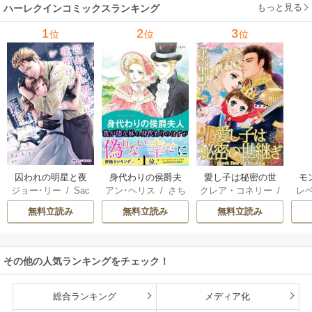
ン･ウィール
/
津寺
/
サラ･ウッド
もっと見る
/
流
ハーレクインコミックスランキング
里可子
水凛子
1
2
3
位
位
位
囚われの明星と夜
身代わりの侯爵夫
愛し子は秘密の世
モ
ジョー･リー
/
Sac
アン･ヘリス
/
さち
クレア・コネリー
/
レ
明けのシュヴァリ
人
継ぎ
結婚
hiyo
みりほ
津寺里可子
ー
エ
無料立読み
無料立読み
無料立読み
その他の人気ランキングをチェック！
総合ランキング
メディア化