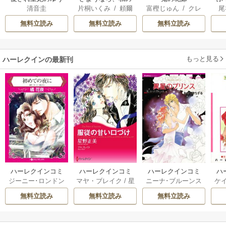
清音圭
片桐いくみ
/
頼爾
富樫じゅん
/
クレ
尾
うつ
冷遇生活 ～パーテ
は
ハ
ィーで声をかけて
雛
無料立読み
無料立読み
無料立読み
きたのがヤバい男
だった件
もっと見る
ハーレクインの最新刊
ハーレクインコミ
ハーレクインコミ
ハーレクインコミ
ハ
ジーニー･ロンドン
マヤ・ブレイク
/
星
ニーナ･ブルーンス
ケ
ックス セット 202
ックス セット 202
ックス セット 202
ック
/
橘花夜
/
メアリ
野正美
/
ヘレン･ブ
/
おおつきちずる
/
/
J
6年 vol.1064 1巻
6年 vol.1002 1巻
6年 vol.1063 1巻
6年
無料立読み
無料立読み
無料立読み
ー･ライアンズ
/
花
ルックス
/
のわきね
レベッカ･ヨーク
/
ス
牟礼サキ
/
サラ･モ
い
/
マーガレット･
稜敦水
/
ケイト･ハ
ル
ーガン
/
星合操
/
ア
ウェイ
/
一重夕子
ーディ
/
海野みつる
ザ