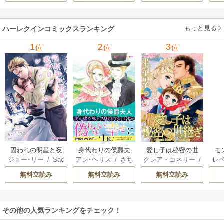
牟礼サキ
/
サラ･モ
い
/
マーガレット･
稜敦水
/
ケイト･ハ
ル
ーガン
/
星合操
/
ア
ウェイ
/
一重夕子
ーディ
/
海野みつる
ザ
ン･ウィール
/
津寺
/
サラ･ウッド
もっと見る
/
流
ハーレクインコミックスランキング
里可子
水凛子
1
2
3
位
位
位
囚われの明星と夜
身代わりの侯爵夫
愛し子は秘密の世
モ
ジョー･リー
/
Sac
アン･ヘリス
/
さち
クレア・コネリー
/
レ
明けのシュヴァリ
人
継ぎ
結婚
hiyo
みりほ
津寺里可子
ー
エ
無料立読み
無料立読み
無料立読み
その他の人気ランキングをチェック！