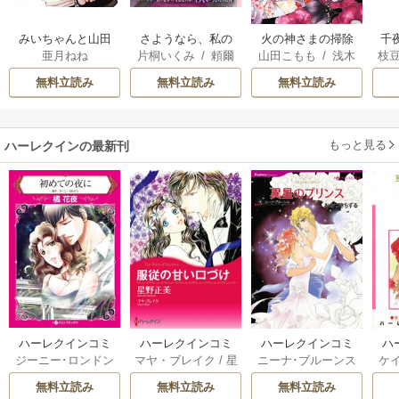
みいちゃんと山田
さようなら、私の
火の神さまの掃除
千
亜月ねね
片桐いくみ
/
頼爾
山田こもも
/
浅木
枝
さん
冷遇生活 ～パーテ
人ですが、いつの
国
伊都
/
SNC
AK
ィーで声をかけて
間にか花嫁として
皇
無料立読み
無料立読み
無料立読み
きたのがヤバい男
溺愛されています
溺
だった件
もっと見る
ハーレクインの最新刊
ハーレクインコミ
ハーレクインコミ
ハーレクインコミ
ハ
ジーニー･ロンドン
マヤ・ブレイク
/
星
ニーナ･ブルーンス
ケ
ックス セット 202
ックス セット 202
ックス セット 202
ック
/
橘花夜
/
メアリ
野正美
/
ヘレン･ブ
/
おおつきちずる
/
/
J
6年 vol.1064 1巻
6年 vol.1002 1巻
6年 vol.1063 1巻
6年
無料立読み
無料立読み
無料立読み
ー･ライアンズ
/
花
ルックス
/
のわきね
レベッカ･ヨーク
/
ス