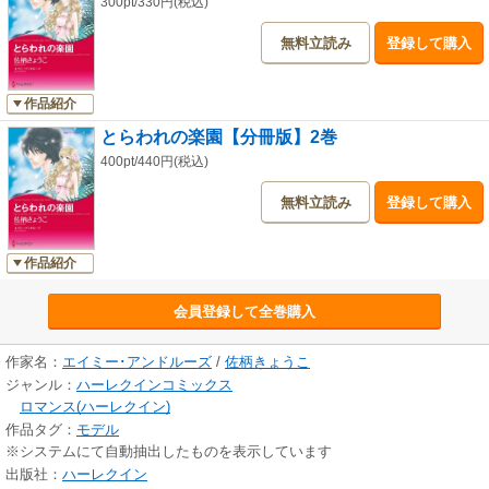
300pt/330円(税込)
無料立読み
登録して購入
作品紹介
とらわれの楽園【分冊版】2巻
400pt/440円(税込)
無料立読み
登録して購入
作品紹介
会員登録して全巻購入
作家名：
エイミー･アンドルーズ
/
佐柄きょうこ
ジャンル：
ハーレクインコミックス
ロマンス(ハーレクイン)
作品タグ：
モデル
※システムにて自動抽出したものを表示しています
出版社：
ハーレクイン