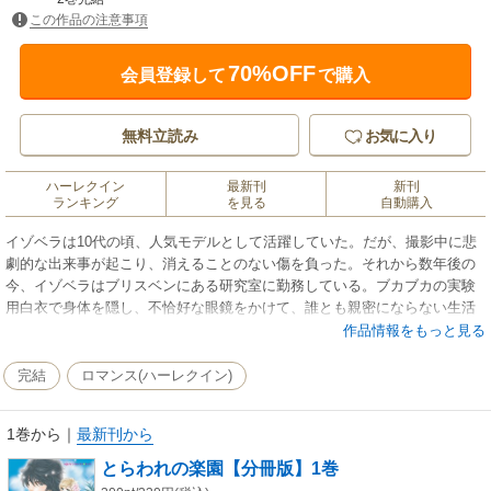
この作品の注意事項
70%OFF
会員登録して
で購入
無料立読み
お気に入り
ハーレクイン
最新刊
新刊
ランキング
を見る
自動購入
イゾベラは10代の頃、人気モデルとして活躍していた。だが、撮影中に悲
劇的な出来事が起こり、消えることのない傷を負った。それから数年後の
今、イゾベラはブリスベンにある研究室に勤務している。ブカブカの実験
用白衣で身体を隠し、不恰好な眼鏡をかけて、誰とも親密にならない生活
を送りながら。そんなある日、イゾベラはギリシア人のオーナーアレクサ
作品情報をもっと見る
ンダー・ザフィリデスと初めて顔をあわせた。その上、魅力的な彼と楽園
のような島に行くはめになり…。※この作品は単行本「とらわれの楽園」
完結
ロマンス(ハーレクイン)
の分冊版となります。重複購入にご注意下さい。
1巻から
｜
最新刊から
とらわれの楽園【分冊版】1巻