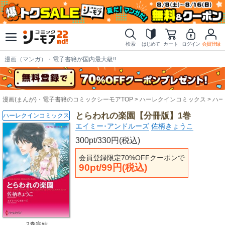
検索
はじめて
カート
ログイン
会員登録
漫画（マンガ）・電子書籍が国内最大級!!
漫画(まんが)・電子書籍のコミックシーモアTOP
ハーレクインコミックス
ハー
とらわれの楽園【分冊版】1巻
ハーレクインコミックス
エイミー･アンドルーズ
佐柄きょうこ
300pt/330円(税込)
会員登録限定70%OFFクーポンで
90pt/99円(税込)
2巻完結