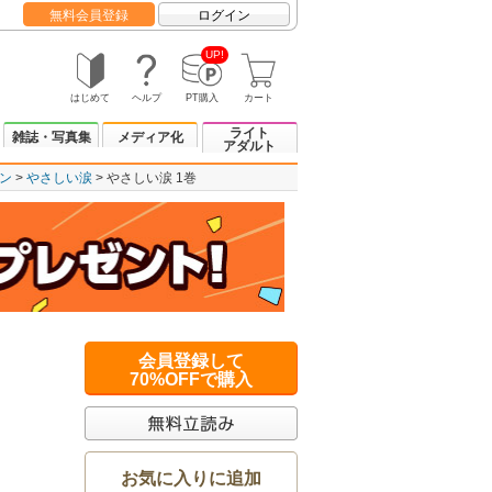
無料会員登録
ログイン
UP!
はじめて
ヘルプ
PT購入
カート
ライト
雑誌・写真集
メディア化
アダルト
ン
やさしい涙
やさしい涙 1巻
会員登録して
70%OFFで購入
お気に入りに追加