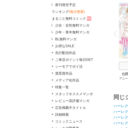
新刊発売予定
ランキング
(毎日更新)
まるごと無料コミック
少女・女性無料マンガ
o
v
少年・青年無料マンガ
P
r
e
i
u
BL無料マンガ
お得なSALE
先行配信作品
ご来店ポイント毎日GET
シーモアでポイ活
賞受賞作品
伯
アニー
メディア化作品
特集一覧
スタッフオススメマンガ
同じ
レビュー高評価マンガ
ハーレ
広告掲載中タイトル
ハーレ
詳細検索
ハーレ
コミックニュース
ハーレ