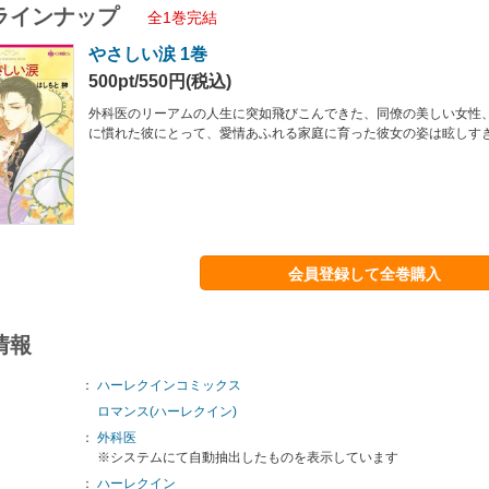
ラインナップ
全1巻完結
やさしい涙 1巻
500pt/550円(税込)
外科医のリーアムの人生に突如飛びこんできた、同僚の美しい女性
に慣れた彼にとって、愛情あふれる家庭に育った彼女の姿は眩しすぎ
会員登録して全巻購入
情報
：
ハーレクインコミックス
ロマンス(ハーレクイン)
：
外科医
※システムにて自動抽出したものを表示しています
：
ハーレクイン