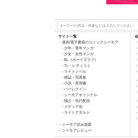
サイト一覧
漫画/電子書籍のコミックシーモア
少年・青年マンガ
少女・女性マンガ
BL（ボーイズラブ）
TL・レディコミ
ライトノベル
雑誌・写真集
小説・実用書
ハーレクイン
シーモアオリジナル
独占・先行配信
メディア化
ライトアダルト
シーモア読み放題
シーモアレビュー