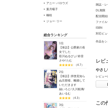
アニー･バロウズ
雑誌・レ
葉月暘子
DL期限
楠桂
配信開始
ジョー･リー
ファイル
ISBN
対応ビュ
総合ランキング
作品をシ
1位
【単話】公爵家の長
女でした
彩川ぬるぴょ
/
鈴音
レビ
さや
/
たむ
（4.7）
やさし
2位
【単話】拝啓見知ら
レビュー
ぬ旦那様、離婚して
いただきます
紬いろと
/
久川航璃
/
あいるむ
（4.3）
この
3位