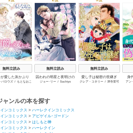
s
無料立読み
無料立読み
無料立読み
爵が愛した灰かぶり
囚われの明星と夜明けの
愛し子は秘密の世継ぎ
身
･バロウズ
/
もとなおこ
ジョー･リー
/
Sachiyo
クレア・コネリー
/
津寺里可
アン
シュヴァリエ
子
ジャンルの本を探す
クインコミックス
>
ハーレクインコミックス
クインコミックス
>
アビゲイル･ゴードン
クインコミックス
>
はしもと榊
クインコミックス
>
ハーレクイン