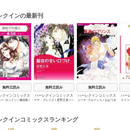
レクインの最新刊
s
無料立読み
無料立読み
無料立読み
レクインコミックス
ハーレクインコミックス
ハーレクインコミックス
ハー
ニー･ロンドン
/
橘花夜
/
マヤ・ブレイク
/
星野正美
/
ヘ
ニーナ･ブルーンス
/
おおつき
ケイト
2026年 vol.1064
セット 2026年 vol.1002
セット 2026年 vol.1063
セット 
ー･ライアンズ
/
花牟礼
レン･ブルックス
/
のわきねい
/
ちずる
/
レベッカ･ヨーク
/
稜
ーザン
1巻
1巻
1巻
サラ･モーガン
/
星合操
/
マーガレット･ウェイ
/
一重夕
敦水
/
ケイト･ハーディ
/
海野
津谷さ
･ウィール
/
津寺里可子
子
みつる
/
サラ･ウッド
/
流水凛
レクインコミックスランキング
子
1位
2位
3位