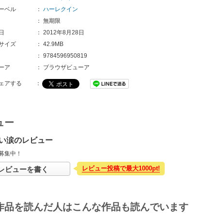
ーベル
：
ハーレクイン
：
無期限
日
：
2012年8月28日
サイズ
：
42.9MB
：
9784596950819
ーア
：
ブラウザビューア
ェアする
：
ュー
い涙のレビュー
募集中！
レビュー投稿で最大1000pt!
レビューを書く
作品を読んだ人はこんな作品も読んでいます