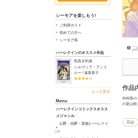
シーモアを楽しもう!
ご利用ガイド
初めての方へ
シーモア島
こ
ハーレクインのオススメ作品
気高き約束
シルヴィア・アンド
ルー / 遠坂恵子
作品
もっと見る
外科医の
Menu
の姿は眩
ハーレクインコミックスオスス
メジャンル
完結
公爵・伯爵・貴族(ハーレクイ
ン)