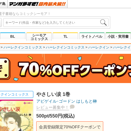
ア島
電子書籍ならコミックシーモア！
シーモア
BL
TL
ライトノベル
小説・実用書
コミックス
ハーレクインコミックス
ハーレクインコミックス
ハーレクイン
ハーレクイ
やさしい涙 1巻
レクインコミックス
アビゲイル･ゴードン
はしもと榊
レビュー募集中！
500pt/550円(税込)
会員登録限定70%OFFクーポンで