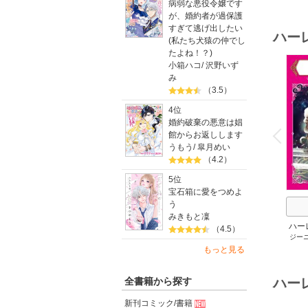
病弱な悪役令嬢です
が、婚約者が過保護
すぎて逃げ出したい
ハー
(私たち犬猿の仲でし
たよね！？)
小箱ハコ
/
沢野いず
み
（3.5）
4位
o
婚約破棄の悪意は娼
v
P
r
e
i
u
館からお返しします
うもう
/
皐月めい
（4.2）
5位
宝石箱に愛をつめよ
う
みきもと凜
ハー
（4.5）
ジー
セット 
メアリ
もっと見る
サキ
/
アン
ハー
全書籍から探す
新刊コミック/書籍