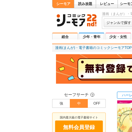
シーモア
読み放題
レビュー
シーモ
漫画（まんが）・
ジャンルで探す
総合
少年・青年
少女・女性
漫画(まんが)・電子書籍のコミックシーモアTOP
セーフサーチ
ハー
？
強
中
OFF
国内最大級の電子書籍サイト
無料会員登録