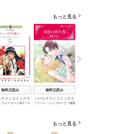
もっと見る
N
x
e
t
無料立読み
無料立読み
無料立読み
レクインコミックス
ハーレクインコミックス
ハーレクインコミックス
ハーレ
･ウォーカー
/
JET
/
ス
ソフィー・ペンブローク
/
御茶
サラ･モーガン
/
友井美穂
/
ケ
イヴォ
2026年 vol.1001
セット 2026年 vol.1062
セット 2026年 vol.1000
セット 
・スペンサー・ポール
/
まちこ
/
ジョー･リー
/
内田一
イ･ソープ
/
川崎ひろこ
/
オー
和
/
ミ
1巻
1巻
1巻
とみ
/
ロザリー･アッシ
奈
/
キャロル･モーティマー
/
ドラ･アダムス
/
黒田かすみ
本果林
/
ュ
/
雁えりか
雁えりか
/
エミリー･ローズ
/
一ノ関りん子
もっと見る
4位
5位
6位