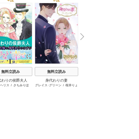
N
x
e
t
無料立読み
無料立読み
無料立読み
代わりの侯爵夫人
身代わりの妻
身体だけの関係 vol.3
仮
･ヘリス
/
さちみりほ
グレイス･グリーン
/
桜井りょ
リン･グレアム
/
サラ･クレイ
デボラ･
う
ヴン
/
アマンダ･ブラウニン
グ
/
マーガレット･メイヨ
ー
/
岡田純子
/
ながさわさと
る
/
小林博美
/
真崎春望
/
福
原ヒロ子