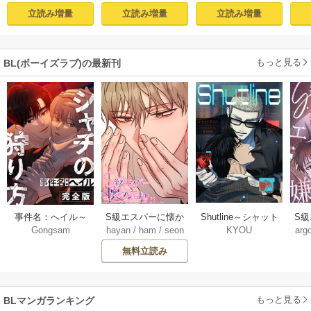
１【コミックシー
付き電子限定版】
立読み増量
立読み増量
立読み増量
モア限定描き下ろ
し付き】
もっと見る
BL(ボーイズラブ)の最新刊
Shutline～シャット
S
事件名：へイル～
S級エスパーに懐か
KYOU
arg
Gongsam
hayan
/
ham
/
seon
ライン～【タテヨ
れ
シャチの狩り方～
れてます【タテヨ
eedyou
ミ】 40-42巻
【完全版】【タテ
ミ】 75巻
無料立読み
【タ
ヨミ】 37巻
もっと見る
BLマンガランキング