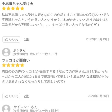
不思議ちゃん受け★
私は不思議ちゃん受け大好きなのこの作品もすごく面白い(≧∇≦)bいやでも
不思議ちゃんというか良い人というか？これがかわいいと思うのはやはり
二次元だから?実際にいたら、、、やっぱり良い人ってなるか(ﾟ∀ﾟ)
1件
2022年10月19日
いいね
ぷぅ
さん
(女性/40代)
総レビュー数：13件
ツッコミが面白い
周防の心の声(ツッコミ)が面白すぎる！初めての作家さんだけど良かった
～だから二人が結ばれるまで絶対描いて欲しい！最近好きな連載物がパッ
タリ更新されなくなったりして悲しいので?
2件
2020年9月26日
いいね
-サイレント-
さん
(女性/30代)
総レビュー数：553件