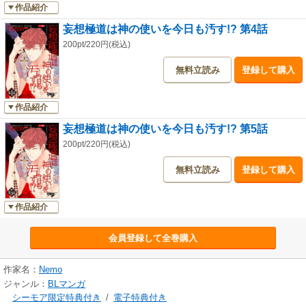
作品紹介
妄想極道は神の使いを今日も汚す!? 第4話
200pt/220円(税込)
無料立読み
登録して購入
作品紹介
妄想極道は神の使いを今日も汚す!? 第5話
200pt/220円(税込)
無料立読み
登録して購入
作品紹介
会員登録して全巻購入
作家名：
Nemo
ジャンル：
BLマンガ
シーモア限定特典付き
/
電子特典付き