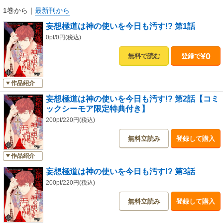
1巻から
｜
最新刊から
妄想極道は神の使いを今日も汚す!? 第1話
0pt/0円(税込)
¥0
無料で読む
登録で
作品紹介
妄想極道は神の使いを今日も汚す!? 第2話【コミ
ックシーモア限定特典付き】
200pt/220円(税込)
無料立読み
登録して購入
作品紹介
妄想極道は神の使いを今日も汚す!? 第3話
200pt/220円(税込)
無料立読み
登録して購入