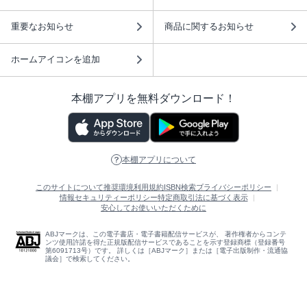
重要なお知らせ
商品に関するお知らせ
ホームアイコンを追加
本棚アプリを無料ダウンロード！
本棚アプリについて
このサイトについて
推奨環境
利用規約
ISBN検索
プライバシーポリシー
情報セキュリティーポリシー
特定商取引法に基づく表示
安心してお使いいただくために
ABJマークは、この電子書店・電子書籍配信サービスが、 著作権者からコンテ
ンツ使用許諾を得た正規版配信サービスであることを示す登録商標（登録番号
第6091713号）です。 詳しくは［ABJマーク］または［電子出版制作・流通協
議会］で検索してください。
(C)NTTソルマーレ