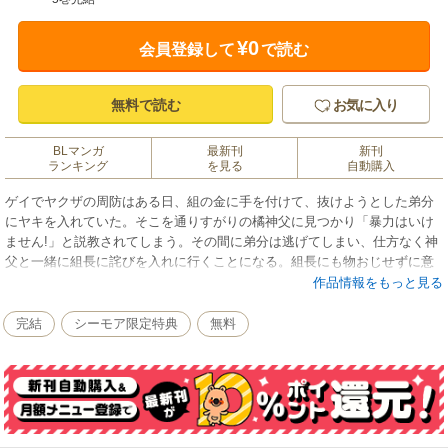
¥0
会員登録して
で読む
無料で読む
お気に入り
BLマンガ
最新刊
新刊
ランキング
を見る
自動購入
ゲイでヤクザの周防はある日、組の金に手を付けて、抜けようとした弟分
にヤキを入れていた。そこを通りすがりの橘神父に見つかり「暴力はいけ
ません!」と説教されてしまう。その間に弟分は逃げてしまい、仕方なく神
父と一緒に組長に詫びを入れに行くことになる。組長にも物おじせずに意
見をする神父の度胸に驚く周防だったが、見た目が好みの上に、その天然
作品情報をもっと見る
キャラの可愛さに一目惚れ…。ついついエロいちょっかいを出す妄想をし
てしまうのだが!?毎月第4土曜に続話が追加されます！！
完結
シーモア限定特典
無料