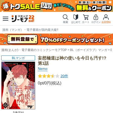
検索
はじめて
カート
ログイン
会員登録
漫画（マンガ）・電子書籍が国内最大級!!
漫画(まんが)・電子書籍のコミックシーモアTOP
BL（ボーイズラブ）マンガ
妄想極道は神の使いを今日も汚す!?
BLマンガ
第1話
Nemo
20件
0pt/0円(税込)
5巻完結