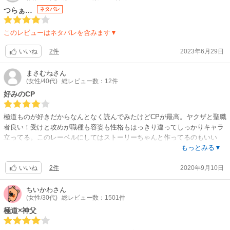
つらぁ…
ネタバレ
このレビューはネタバレを含みます▼
2件
2023年6月29日
いいね
まさむね
さん
(女性/40代)
総レビュー数：12件
好みのCP
極道ものが好きだからなんとなく読んでみたけどCPが最高。ヤクザと聖職
者良い！受けと攻めが職種も容姿も性格もはっきり違ってしっかりキャラ
立ってる。このレーベルにしてはストーリーちゃんと作ってるのもいい
ね。そのぶんエロシーンは少ないけど内容が濃いから満足。続きにも期
もっとみる▼
待。
2件
2020年9月10日
いいね
ちいかわ
さん
(女性/30代)
総レビュー数：1501件
極道×神父