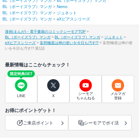
BL（ボーイズラブ）マンガ
>
BL（ボーイズラブ）マンガ
BL（ボーイズラブ）マンガ
>
Nemo
BL（ボーイズラブ）マンガ
>
ジュネット
BL（ボーイズラブ）マンガ
>
eXピアスシリーズ
漫画(まんが)・電子書籍のコミックシーモアTOP
BL（ボーイズラブ）マンガ
BL（ボーイズラブ）マンガ
ジュネット
eXピアスシリーズ
妄想極道は神の使いを今日も汚す!?
妄想極道は神の使
いを今日も汚す!? 第1話
最新情報はここからチェック！
限定特典GET
シーモア
メルマガ
LINE
X
ちゃんねる
登録
お得にポイントゲット！
ご来店ポイント
シーモアでポイ活