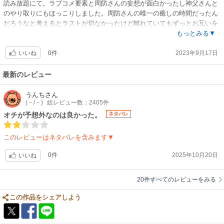
読み放題にて。ラブコメ要素と周防さんの妄想が面白かったし神父さんと
のやり取りにもほっこりしました。周防さんの唯一の癒しの時間だったん
だろうなと考えるとラストが切なかったけど離れていてもずっとお互いを
想い合うんだろうなと思わせる結末でした。
もっとみる▼
0件
2023年9月17日
いいね
最新のレビュー
うんち
さん
(－/－)
総レビュー数：2405件
オチが予想外なのは良かった。
ネタバレ
このレビューはネタバレを含みます▼
0件
2025年10月20日
いいね
20件すべてのレビューをみる
この作品をシェアしよう