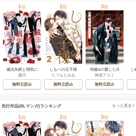
1
2
3
位
位
位
滅法矢鱈と弱気に
しもべの王子様
特級αの愛したΩ
こ
腰乃
たつもとみお
神波アユミ
キス【コミックス
【描き下ろしおま
版】
け付き特装版】
無料立読み
無料立読み
無料立読み
もっと見る
先行作品(BLマンガ)ランキング
1
2
3
位
位
位