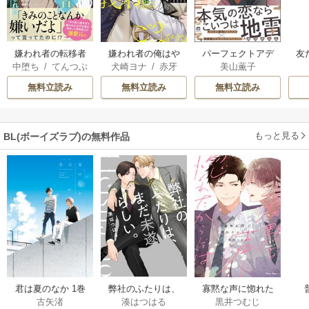
嫌われ者の転移者
嫌われ者の俺はや
パーフェクトアデ
友
中堕ち
/
てんつぶ
犬崎ヨナ
/
赤牙
美山薫子
は、出戻った異世
り直しの世界で義
ィクション
界で溺愛される
弟達にごまをする
無料立読み
無料立読み
無料立読み
【シーモア限定
版】
もっと見る
BL(ボーイズラブ)の無料作品
君は夏のなか 1巻
弊社のふたりは、
寡黙な声に惚れた
古矢渚
湊はつはる
黒井つむじ
まだ未遂らしい。
からには【おまけ