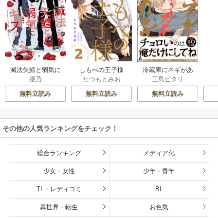
滅法矢鱈と弱気に
しもべの王子様
冷蔵庫にネギがあ
腰乃
たつもとみお
三島ピタリ
キス【コミックス
【描き下ろしおま
ったカモ
版】
け付き特装版】
無料立読み
無料立読み
無料立読み
その他の人気ランキングをチェック！
総合ランキング
メディア化
少女・女性
少年・青年
TL・レディコミ
BL
異世界・転生
お色気