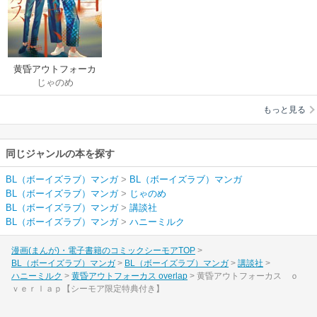
黄昏アウトフォーカ
じゃのめ
ス overlap
もっと見る
同じジャンルの本を探す
BL（ボーイズラブ）マンガ
>
BL（ボーイズラブ）マンガ
BL（ボーイズラブ）マンガ
>
じゃのめ
BL（ボーイズラブ）マンガ
>
講談社
BL（ボーイズラブ）マンガ
>
ハニーミルク
漫画(まんが)・電子書籍のコミックシーモアTOP
BL（ボーイズラブ）マンガ
BL（ボーイズラブ）マンガ
講談社
ハニーミルク
黄昏アウトフォーカス overlap
黄昏アウトフォーカス ｏ
ｖｅｒｌａｐ【シーモア限定特典付き】