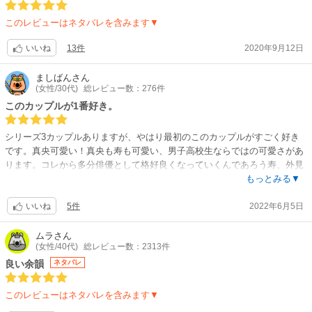
このレビューはネタバレを含みます▼
13件
2020年9月12日
いいね
ましばん
さん
(女性/30代)
総レビュー数：276件
このカップルが1番好き。
シリーズ3カップルありますが、やはり最初のこのカップルがすごく好き
です。真央可愛い！真央も寿も可愛い、男子高校生ならではの可愛さがあ
ります。コレから多分俳優として格好良くなっていくんであろう寿、外見
は普通の可愛い男子高校生だけど、中身男前の真央。それぞれ夢に向かっ
もっとみる▼
てしっかり歩いていく二人。続編あるんですか？本当に楽しみです！それ
5件
2022年6月5日
にしても、じゃのめ先生の描かれる男の子って、本当に男の色気があって
いいね
たまりません。特に節くれだった手、夏服から見える適度に筋肉質な腕、
ズボンの裾から見える足首、服から出ている所のパーツが格好良いと思う
ムラ
さん
(女性/40代)
総レビュー数：2313件
のは私だけでしょうか。適所にそういうコマがセンス良く配置されてるか
らこそ印象に残るのかなあ。
良い余韻
ネタバレ
今回は男子高が舞台でしたが、男子高校生のわちゃわちゃしてるところも
非常に好きなので、とても楽しめました！じゃのめ先生の作品何度も読み
このレビューはネタバレを含みます▼
返してますが、あー、好きだなあと改めて思って読み返ししてたところ続