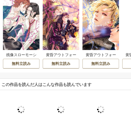
残像スローモーシ
黄昏アウトフォー
黄昏アウトフォー
黄
ョン
カス long take（2）
カス long take
無料立読み
無料立読み
無料立読み
小冊子付き特別仕
立て
この作品を読んだ人はこんな作品も読んでいます