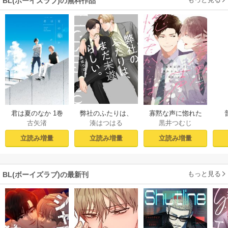
BL(ボーイズラブ)の無料作品
君は夏のなか 1巻
弊社のふたりは、
寡黙な声に惚れた
古矢渚
湊はつはる
黒井つむじ
まだ未遂らしい。
からには【おまけ
１【コミックシー
付き電子限定版】
立読み増量
立読み増量
立読み増量
モア限定描き下ろ
し付き】
もっと見る
BL(ボーイズラブ)の最新刊