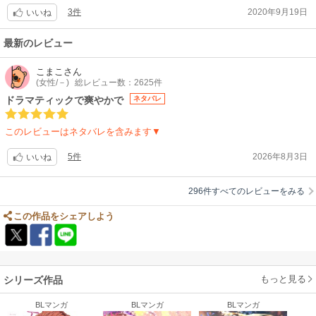
もまだまだ見ていたいです！
3件
2020年9月19日
いが始まった寿×真央のイチャラブが中心なのですが、それぞれの将来だ
いいね
ったりお互いを思い遣る気持ちだったり、ただのラブコメではなくてメッ
セージ性もあってとても惹き込まれました。あと寿の色気が更に増した気
最新のレビュー
が…。色っぽくて艶があって、一見中性的なビジュアルなのにふとした時
に見せる表情が男っぽくて格好良かったです。じゃのめ先生の攻めた画角
こまこ
さん
(女性/－)
総レビュー数：2625件
も健在で、上からとか斜め後ろからとか色んなアングルのコマ割りがダイ
ナミックでした。
ドラマティックで爽やかで
ネタバレ
このレビューはネタバレを含みます▼
5件
2026年8月3日
いいね
296件すべてのレビューをみる
この作品をシェアしよう
もっと見る
シリーズ作品
BLマンガ
BLマンガ
BLマンガ