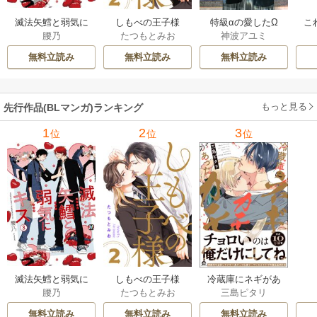
滅法矢鱈と弱気に
しもべの王子様
特級αの愛したΩ
こ
腰乃
たつもとみお
神波アユミ
キス【コミックス
【描き下ろしおま
版】
け付き特装版】
無料立読み
無料立読み
無料立読み
もっと見る
先行作品(BLマンガ)ランキング
1
2
3
位
位
位
滅法矢鱈と弱気に
しもべの王子様
冷蔵庫にネギがあ
腰乃
たつもとみお
三島ピタリ
キス【コミックス
【描き下ろしおま
ったカモ
版】
け付き特装版】
無料立読み
無料立読み
無料立読み