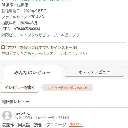
DL期限：無期限
配信開始日：2020年9月5日
ファイルサイズ：70.4MB
出版年月：2020年8月
ISBN：9784065206034
対応ビューア：ブラウザビューア、本棚アプリ
｢アプリで読む｣にはアプリをインストール!
本棚アプリを
こちら
からインストールしてください
オススメレビュー
みんなのレビュー
レビューを書く
レビュー投稿で最大1000pt!
高評価レビュー
neko
さん
(女性/40代)
総レビュー数：2244件
表題作＋同人誌＋残像～プロローグ
ネタバレ