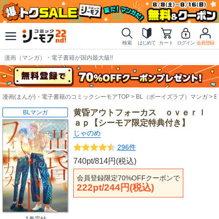
検索
はじめて
カート
ログイン
会員登録
漫画（マンガ）・電子書籍が国内最大級!!
漫画(まんが)・電子書籍のコミックシーモアTOP
BL（ボーイズラブ）マンガ
黄昏アウトフォーカス ｏｖｅｒｌ
BLマンガ
ａｐ【シーモア限定特典付き】
じゃのめ
296件
740pt/814円(税込)
会員登録限定70%OFFクーポンで
222pt/244円(税込)