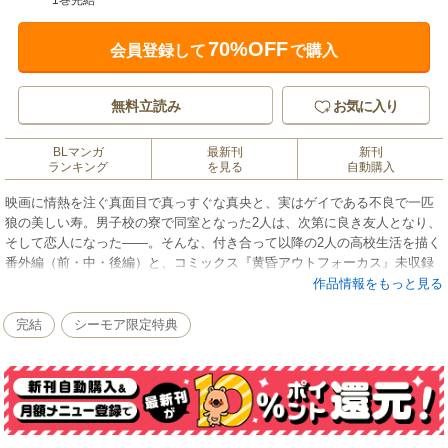
1巻完結
70%OFF
会員登録して
で購入
無料立読み
お気に入り
BLマンガ
最新刊
新刊
ランキング
を見る
自動購入
映画に情熱を注ぐ真面目で真っすぐな真央と、実はゲイである不良で一匹
狼の美しい寿。男子校の寮で同室となった2人は、次第に良き友人となり、
そして恋人になった――。そんな、付き合って以降の2人の高校生活を描く
番外編（前・中・後編）と、コミックス『黄昏アウトフォーカス』未収録
のtake.7、ドラマCDのアフレコルポ漫画、『恋色ソフトフォーカス』、
作品情報をもっと見る
『夜の空に光るもの』も収録した、『黄昏アウトフォーカス』番外編集。
完結
シーモア限定特典
※本コンテンツには、コミックシーモア限定特典が付与されています