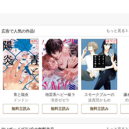
もっと見る
広告で人気の作品!
無料
値下げ
青と陽炎
地雷系ヘビー級ラ
スモークブルーの
嫌
ドンドン
滝壺ゼゼラ
波真田かもめ
犬
バー【単行本版】
雨のち晴れ
り
弟
無料立読み
無料立読み
無料立読み
もっと見る