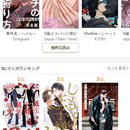
Shutline～シャット
S
事件名：へイル～
S級エスパーに懐か
KYOU
arg
Gongsam
hayan
/
ham
/
seon
ライン～【タテヨ
れ
シャチの狩り方～
れてます【タテヨ
eedyou
ミ】 40-42巻
【完全版】【タテ
ミ】 75巻
無料立読み
【タ
ヨミ】 37巻
もっと見る
BLマンガランキング
1
2
3
位
位
位