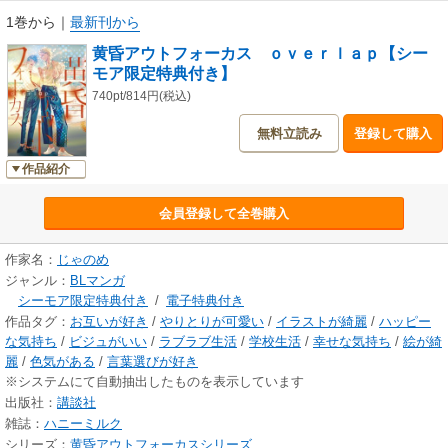
1巻から
｜
最新刊から
黄昏アウトフォーカス ｏｖｅｒｌａｐ【シー
モア限定特典付き】
740pt/814円(税込)
無料立読み
登録して購入
作品紹介
会員登録して全巻購入
作家名：
じゃのめ
ジャンル：
BLマンガ
シーモア限定特典付き
/
電子特典付き
作品タグ：
お互いが好き
/
やりとりが可愛い
/
イラストが綺麗
/
ハッピー
な気持ち
/
ビジュがいい
/
ラブラブ生活
/
学校生活
/
幸せな気持ち
/
絵が綺
麗
/
色気がある
/
言葉選びが好き
※システムにて自動抽出したものを表示しています
出版社：
講談社
雑誌：
ハニーミルク
シリーズ：
黄昏アウトフォーカスシリーズ