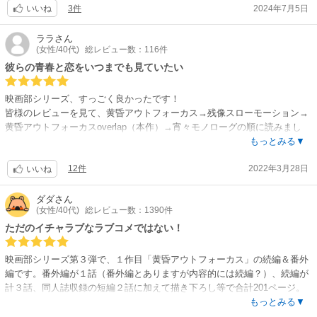
編のお話がちらほら見えたので嬉しさのあまりの感想でした。
3件
2024年7月5日
いいね
ララ
さん
(女性/40代)
総レビュー数：116件
彼らの青春と恋をいつまでも見ていたい
映画部シリーズ、すっごく良かったです！
皆様のレビューを見て、黄昏アウトフォーカス→残像スローモーション→
黄昏アウトフォーカスoverlap（本作）→宵々モノローグの順に読みまし
た。
もっとみる▼
12件
2022年3月28日
ありのままの自分を肯定してくれる仲間達、少しずつ成長させてくれる恋
いいね
人、みんなで作りあげる映画。シリーズ通して魅力的な人達ばかりで、こ
んな青春いいなぁと羨ましくなります。
ダダ
さん
(女性/40代)
総レビュー数：1390件
「残像」と「宵々」のCPもとっても好きですが、「黄昏」の寿×真央CPが
ただのイチャラブなラブコメではない！
特に大好きです！真央がとても好き。迷ったり悩んだりするけれど、芯の
強さとあたたかさがあって、素直で可愛いくて。そしてなんといってもカ
映画部シリーズ第３弾で、１作目「黄昏アウトフォーカス」の続編＆番外
メラを構えた時の眼差しが最高にかっこいい。海でのシーンは、本作表紙
編です。番外編が１話（番外編とありますが内容的には続編？）、続編が
のまま美しく、キラキラしてました。
計３話、同人誌収録の短編２話に加えて描き下ろし等で合計201ページ。
ページ数は少なくないですが、内容は一続きの長編ではなく短編を集めた
もっとみる▼
続編がとのことで、とても嬉しいです。市川組も菊地原組も、みんなの恋
ものなので、ページ数の割にさらっと読めた印象です。１作目でお付き合