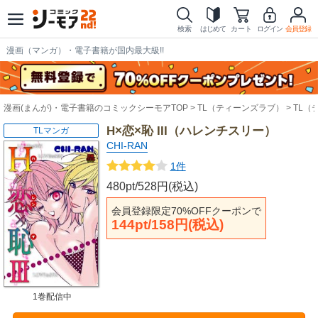
検索
はじめて
カート
ログイン
会員登録
漫画（マンガ）・電子書籍が国内最大級!!
漫画(まんが)・電子書籍のコミックシーモアTOP
TL（ティーンズラブ）
TL（
H×恋×恥 III（ハレンチスリー）
TLマンガ
CHI-RAN
1件
480pt/528円(税込)
会員登録限定70%OFFクーポンで
144pt/158円(税込)
1巻配信中