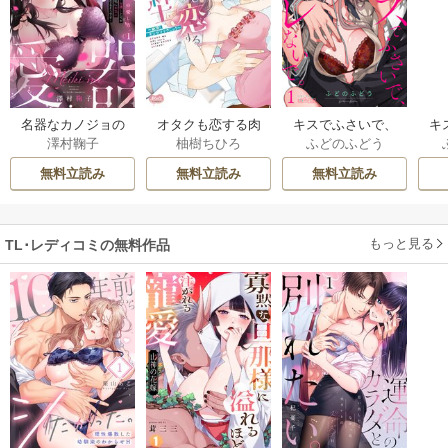
名器なカノジョの
オタクも恋する肉
キスでふさいで、
キ
澤村鞠子
柚樹ちひろ
ふどのふどう
愛し方。 ～弁護士
食紳士【単行本】
バレないで。
バ
上司が私に本気に
【電子限定特典
き
無料立読み
無料立読み
無料立読み
なるそうです～
付】
【単行本】
もっと見る
TL･レディコミの無料作品