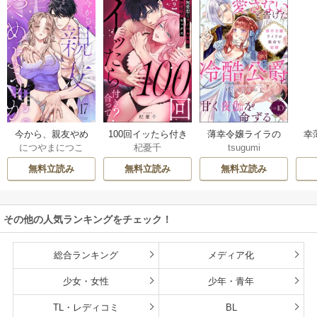
今から、親友やめ
100回イッたら付き
薄幸令嬢ライラの
幸
につやまにつこ
杞憂千
tsugumi
ようか。～腐れ縁
合って？ 無愛想な
数奇な結婚 愛さな
絶
同僚は甘い快楽で
ライバル同期の溺
いと告げた冷酷公
む
無料立読み
無料立読み
無料立読み
私を壊す～
愛絶倫セックス
爵は甘く夜伽を命
（分冊版）
ずる（分冊版）
その他の人気ランキングをチェック！
総合ランキング
メディア化
少女・女性
少年・青年
TL・レディコミ
BL