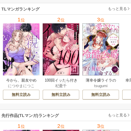
もっと見る
TLマンガランキング
1
2
3
位
位
位
今から、親友やめ
100回イッたら付き
薄幸令嬢ライラの
幸
につやまにつこ
杞憂千
tsugumi
ようか。～腐れ縁
合って？ 無愛想な
数奇な結婚 愛さな
絶
同僚は甘い快楽で
ライバル同期の溺
いと告げた冷酷公
む
無料立読み
無料立読み
無料立読み
私を壊す～
愛絶倫セックス
爵は甘く夜伽を命
（分冊版）
ずる（分冊版）
もっと見る
先行作品(TLマンガ)ランキング
1
2
3
位
位
位