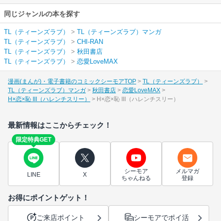
同じジャンルの本を探す
TL（ティーンズラブ）
>
TL（ティーンズラブ）マンガ
TL（ティーンズラブ）
>
CHI-RAN
TL（ティーンズラブ）
>
秋田書店
TL（ティーンズラブ）
>
恋愛LoveMAX
漫画(まんが)・電子書籍のコミックシーモアTOP
TL（ティーンズラブ）
TL（ティーンズラブ）マンガ
秋田書店
恋愛LoveMAX
H×恋×恥 III（ハレンチスリー）
H×恋×恥 III（ハレンチスリー）
最新情報はここからチェック！
限定特典GET
シーモア
メルマガ
LINE
X
ちゃんねる
登録
お得にポイントゲット！
ご来店ポイント
シーモアでポイ活