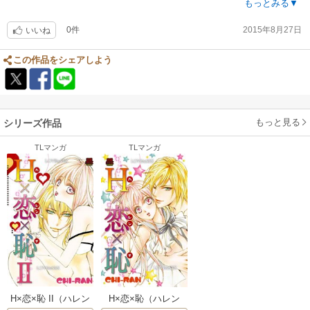
好奇心旺盛な女の子と、格好良くて経験豊富に見られてるが実はそうじゃ
もっとみる▼
ないという男の子の話でしたが、このての話が好きなので買って良かった
0件
2015年8月27日
です?
いいね
この作品をシェアしよう
もっと見る
シリーズ作品
TLマンガ
TLマンガ
H×恋×恥 II（ハレン
H×恋×恥（ハレン