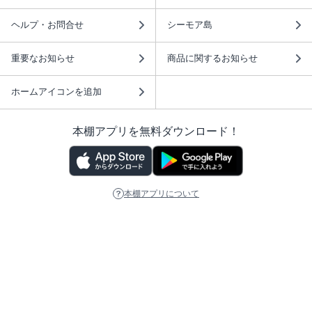
ヘルプ・お問合せ
シーモア島
重要なお知らせ
商品に関するお知らせ
ホームアイコンを追加
本棚アプリを無料ダウンロード！
本棚アプリについて
このサイトについて
推奨環境
利用規約
ISBN検索
プライバシーポリシー
情報セキュリティーポリシー
特定商取引法に基づく表示
安心してお使いいただくために
ABJマークは、この電子書店・電子書籍配信サービスが、 著作権者からコンテ
ンツ使用許諾を得た正規版配信サービスであることを示す登録商標（登録番号
第6091713号）です。 詳しくは［ABJマーク］または［電子出版制作・流通協
議会］で検索してください。