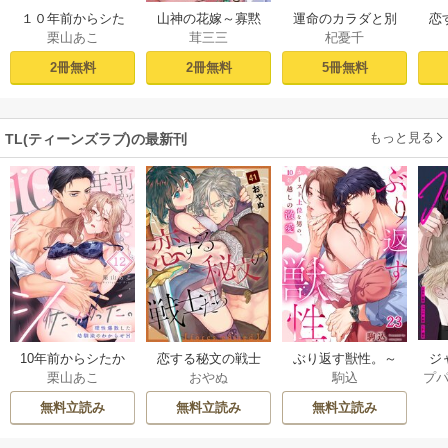
１０年前からシた
山神の花嫁～寡黙
運命のカラダと別
恋
栗山あこ
茸三三
杞憂千
かった。～理性爆
な旦那様に溢れる
れたい。～思い出
たち
散した幼馴染のわ
ほど注がれる寵愛
したくなかった、
2冊無料
2冊無料
5冊無料
からせＨ（１）
～【TL版】 1巻
元カレとのズブズ
ブH（1）
もっと見る
TL(ティーンズラブ)の最新刊
ジ
10年前からシたか
恋する秘文の戦士
ぶり返す獣性。～
プ
栗山あこ
おやぬ
駒込
ク！
った。～理性爆散
たち【forcs edite
カースト上位な男
した幼馴染のわか
d】 43-44巻
の、10年越しの激
無料立読み
無料立読み
無料立読み
らせＨ 12巻
愛 23巻