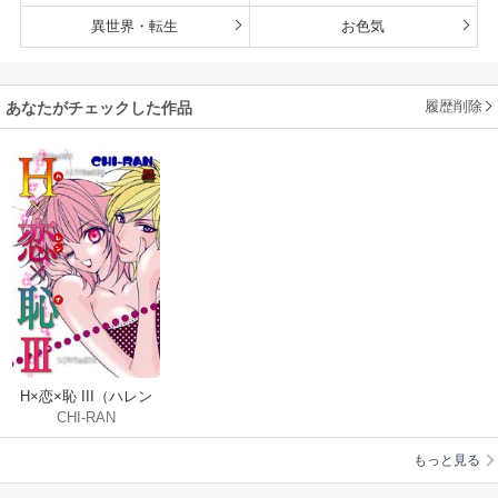
異世界・転生
お色気
履歴削除
あなたがチェックした作品
H×恋×恥 III（ハレン
CHI-RAN
チスリー）
もっと見る