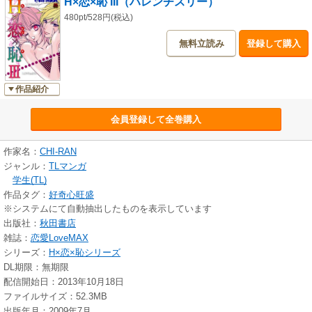
H×恋×恥 III（ハレンチスリー）
480pt/528円(税込)
無料立読み
登録して購入
作品紹介
会員登録して全巻購入
作家名：
CHI-RAN
ジャンル：
TLマンガ
学生(TL)
作品タグ：
好奇心旺盛
※システムにて自動抽出したものを表示しています
出版社：
秋田書店
雑誌：
恋愛LoveMAX
シリーズ：
H×恋×恥シリーズ
DL期限：無期限
配信開始日：2013年10月18日
ファイルサイズ：52.3MB
出版年月：2009年7月