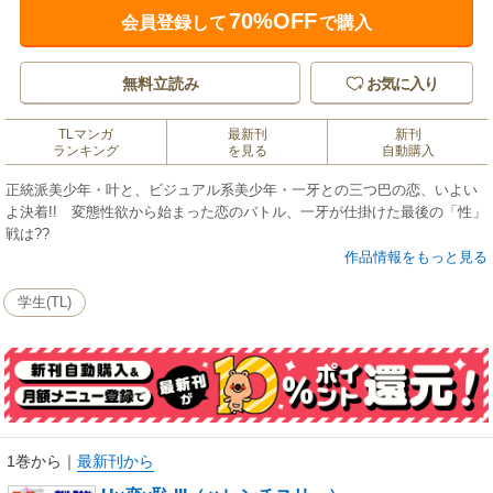
70%OFF
会員登録して
で購入
無料立読み
お気に入り
TLマンガ
最新刊
新刊
ランキング
を見る
自動購入
正統派美少年・叶と、ビジュアル系美少年・一牙との三つ巴の恋、いよい
よ決着!! 変態性欲から始まった恋のバトル、一牙が仕掛けた最後の「性」
戦は??
作品情報をもっと見る
学生(TL)
1巻から
｜
最新刊から