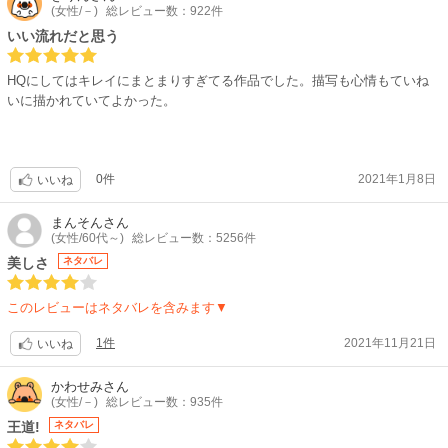
(女性/－)
総レビュー数：922件
いい流れだと思う
HQにしてはキレイにまとまりすぎてる作品でした。描写も心情もていね
いに描かれていてよかった。
0件
2021年1月8日
いいね
まんそん
さん
(女性/60代～)
総レビュー数：5256件
美しさ
ネタバレ
このレビューはネタバレを含みます▼
1件
2021年11月21日
いいね
かわせみ
さん
(女性/－)
総レビュー数：935件
王道!
ネタバレ