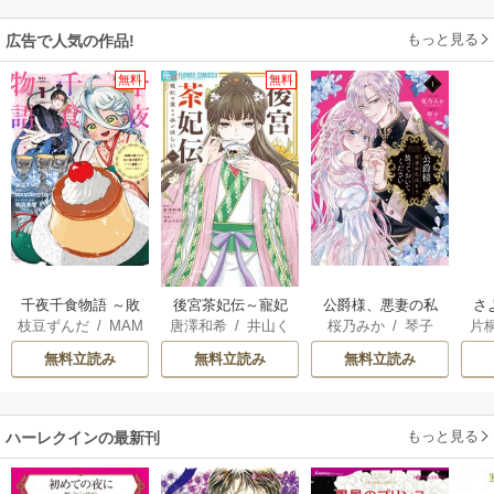
もっと見る
広告で人気の作品!
無料
無料
千夜千食物語 ～敗
後宮茶妃伝～寵妃
公爵様、悪妻の私
さ
枝豆ずんだ
/
MAM
唐澤和希
/
井山く
桜乃みか
/
琴子
片
国の姫ですが氷の
は愛より茶が欲し
はもう放っておい
冷
AKOTO
/
鴉羽凛燈
らげ
皇子殿下がどうも
い～
てください
ィ
無料立読み
無料立読み
無料立読み
溺愛してくれてい
き
ます～
もっと見る
ハーレクインの最新刊