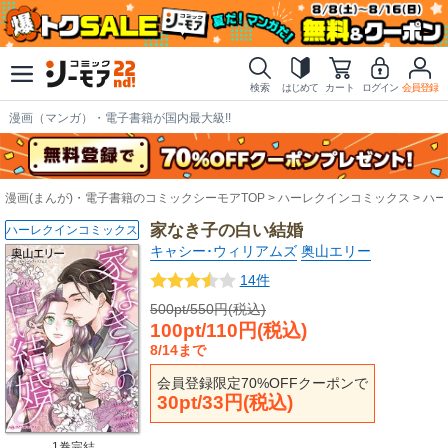
検索
はじめて
カート
ログイン
会員登録
漫画（マンガ）・電子書籍が国内最大級!!
漫画(まんが)・電子書籍のコミックシーモアTOP
ハーレクインコミックス
ハー
家なき子の白い結婚
ハーレクインコミックス
キャシー･ウィリアムズ
奥山エリー
14件
500pt/550円(税込)
100pt/110円(税込)
8/14まで
会員登録限定70%OFFクーポンで
30pt/33円(税込)
1巻完結