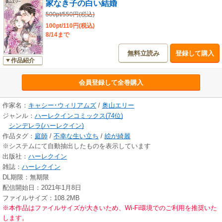
家なき子の白い結婚
500pt/550円(税込)
100pt/110円(税込)
8/14まで
無料立読み
登録して購入
作品紹介
会員登録して全巻購入
作家名：
キャシー･ウィリアムズ
/
奥山エリー
ジャンル：
ハーレクインコミックス(74位)
シンデレラ(ハーレクイン)
作品タグ：
庭師
/
不幸な生い立ち
/
絵が綺麗
※システムにて自動抽出したものを表示しています
出版社：
ハーレクイン
雑誌：
ハーレクイン
DL期限：無期限
配信開始日：2021年1月8日
ファイルサイズ：108.2MB
※本作品はファイルサイズが大きいため、Wi-Fi環境でのご利用を推奨いた
します。