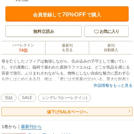
70%OFF
会員登録して
で購入
無料立読み
お気に入り
ハーレクイン
最新刊
新刊
74位
を見る
自動購入
母を亡くしたソフィアは勉強しながら、住み込みの子守として働いてい
た。その屋敷に、臨時で雇われた庭師ラファエルは、どこか気品を感じる
容姿で強引。ふりまわされながらも、物怖じしない自由な魅力に思わず心
を許しはじめたある日、彼は…「君には大富豪の父がいる。莫大な財産と
会社は君のものだ」と言い出した。庭師として潜りこみ、ソフィアの人柄
作品情報をもっと見る
を調べていたのだという。しかも、死に瀕した父の会社を救うため、１年
だけ契約上の結婚を申しこんできて…!?
完結
SALE
シンデレラ(ハーレクイン)
値下げSALEページへ
1巻から
｜
最新刊から