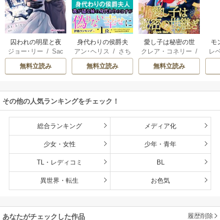
囚われの明星と夜
身代わりの侯爵夫
愛し子は秘密の世
モ
ジョー･リー
/
Sac
アン･ヘリス
/
さち
クレア・コネリー
/
レ
明けのシュヴァリ
人
継ぎ
結婚
hiyo
みりほ
津寺里可子
ー
エ
無料立読み
無料立読み
無料立読み
その他の人気ランキングをチェック！
総合ランキング
メディア化
少女・女性
少年・青年
TL・レディコミ
BL
異世界・転生
お色気
履歴削除
あなたがチェックした作品