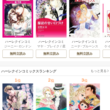
ハーレクインコミ
ハーレクインコミ
ハーレクインコミ
ハ
ジーニー･ロンドン
マヤ・ブレイク
/
星
ニーナ･ブルーンス
ケ
ックス セット 202
ックス セット 202
ックス セット 202
ック
/
橘花夜
/
メアリ
野正美
/
ヘレン･ブ
/
おおつきちずる
/
/
J
6年 vol.1064 1巻
6年 vol.1002 1巻
6年 vol.1063 1巻
6年
無料立読み
無料立読み
無料立読み
ー･ライアンズ
/
花
ルックス
/
のわきね
レベッカ･ヨーク
/
ス
牟礼サキ
/
サラ･モ
い
/
マーガレット･
稜敦水
/
ケイト･ハ
ル
ーガン
/
星合操
/
ア
ウェイ
/
一重夕子
ーディ
/
海野みつる
ザ
ン･ウィール
/
津寺
/
サラ･ウッド
もっと見る
/
流
ハーレクインコミックスランキング
里可子
水凛子
1
2
3
位
位
位