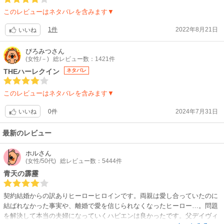
このレビューはネタバレを含みます▼
1件
2022年8月21日
いいね
ぴろみつ
さん
(女性/－)
総レビュー数：1421件
THEハーレクイン
ネタバレ
このレビューはネタバレを含みます▼
0件
2024年7月31日
いいね
最新のレビュー
ホル
さん
(女性/50代)
総レビュー数：5444件
青天の霹靂
契約結婚からの訳ありヒーローヒロインです。両親は愛し合っていたのに
結ばれなかった事実や、離婚で愛を信じられなくなったヒーロー…。問題
を解決して本当の夫婦になっていくハピエンは良かったです。父デイヴィ