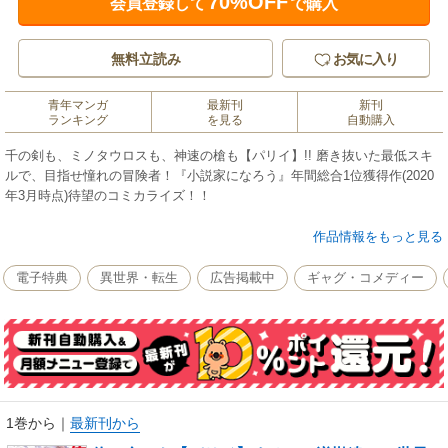
70%OFF
会員登録して
で購入
無料立読み
お気に入り
青年マンガ
最新刊
新刊
ランキング
を見る
自動購入
千の剣も、ミノタウロスも、神速の槍も【パリイ】!! 磨き抜いた最低スキ
ルで、目指せ憧れの冒険者！『小説家になろう』年間総合1位獲得作(2020
年3月時点)待望のコミカライズ！！
憧れの冒険者を目指し凄まじい修行を行う青年・ノール。
作品情報をもっと見る
その最低スキル【パリイ】は千の剣をはじくまでに！
しかしどれだけ極め尽くしても、最低スキルしかないので冒険者にはなれ
電子特典
異世界・転生
広告掲載中
ギャグ・コメディー
ない…。
なので謙虚に真面目に修行の傍ら、街の雑用をこなす日々。
しかしある日、その無自覚の超絶能力故に国全体を揺るがす陰謀に巻き込
まれる…。
皆の役に立つ冒険者に、俺もなれる！？
あくまで謙虚な最強男の冒険者への道、ここに開幕！
1巻から
｜
最新刊から
※「小説家になろう」は株式会社ヒナプロジェクトの登録商標です。