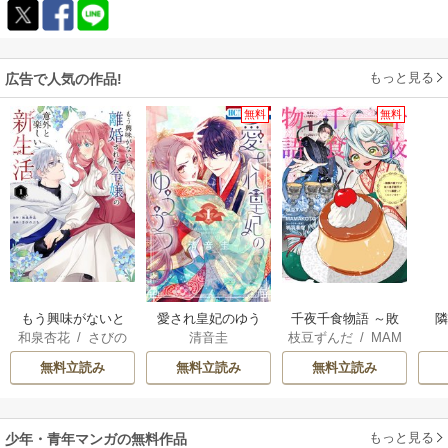
もっと見る
広告で人気の作品!
無料
無料
もう興味がないと
愛され皇妃のゆう
千夜千食物語 ～敗
和泉杏花
/
さびの
清音圭
枝豆ずんだ
/
MAM
離婚された令嬢の
うつ
国の姫ですが氷の
ぶち
AKOTO
/
鴉羽凛燈
意外と楽しい新生
皇子殿下がどうも
無料立読み
無料立読み
無料立読み
活
溺愛してくれてい
ます～
もっと見る
少年・青年マンガの無料作品