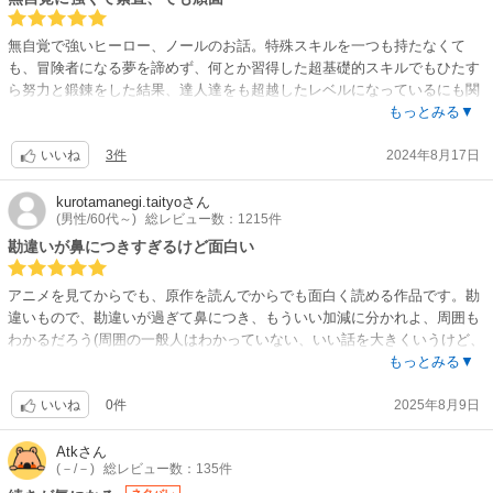
無自覚で強いヒーロー、ノールのお話。特殊スキルを一つも持たなくて
も、冒険者になる夢を諦めず、何とか習得した超基礎的スキルでもひたす
ら努力と鍛錬をした結果、達人達をも超越したレベルになっているにも関
わらず、比較対象が無かったので自分の事を最低ランクの冒険者と信じて
もっとみる▼
疑わない頑固者。彼がこの調子で何処まで国家間戦争に巻き込まれて行く
3件
2024年8月17日
のか気になる所。他の無自覚モノは露骨過ぎてちょっとウザい所がありま
いいね
すが、この話はそう言う所がありません。きっと彼が素直だから。ヒロイ
ンのレインもイネスも魅力的。アニメも面白いです。
kurotamanegi.taityo
さん
(男性/60代～)
総レビュー数：1215件
勘違いが鼻につきすぎるけど面白い
アニメを見てからでも、原作を読んでからでも面白く読める作品です。勘
違いもので、勘違いが過ぎて鼻につき、もういい加減に分かれよ、周囲も
わかるだろう(周囲の一般人はわかっていない、いい話を大きくいうけど、
気のいい優しい力持ち程度にしか思っていない)とも思いますが、徹底的に
もっとみる▼
勘違いを貫いていくところが、またいいですね。それにバトルもいい
0件
2025年8月9日
し・・・。でも、主人公は本当に何者なのか、それについて伏線らしきも
いいね
のをいっぱい作っているけど、回収できるのかな？
Atk
さん
(－/－)
総レビュー数：135件