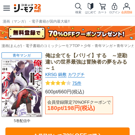
検索
はじめて
カート
ログイン
会員登録
漫画（マンガ）・電子書籍が国内最大級!!
漫画(まんが)・電子書籍のコミックシーモアTOP
少年・青年マンガ
青年マンガ
俺は全てを【パリイ】する ～逆勘
青年マンガ
違いの世界最強は冒険者の夢をみる
～１
KRSG
鍋敷
カワグチ
75件
600pt/660円(税込)
会員登録限定70%OFFクーポンで
180pt/198円(税込)
5巻配信中