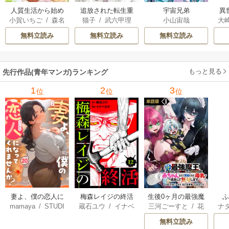
人質生活から始め
追放された転生重
宇宙兄弟
異
小賀いちご
/
森名
猫子
/
武六甲理
小山宙哉
大
るスローライフ
騎士はゲーム知識
は
尚
衣
/
じゃいあん
Ａ
で無双する
出
無料立読み
無料立読み
無料立読み
で
サ
もっと見る
先行作品(青年マンガ)ランキング
1
2
3
位
位
位
妻よ、僕の恋人に
梅森レイジの終活
生後0ヶ月の最強魔
mamaya
/
STUDI
蔵石ユウ
/
イナベ
三河ごーすと
/
花
ナ
なってくれません
王 食べるだけ強
O ZOON
カズ
/
STUDIO ZO
房雪
/
マップ
核
か？
くなるチート能力
無料立読み
ON
持ち転生者だけど