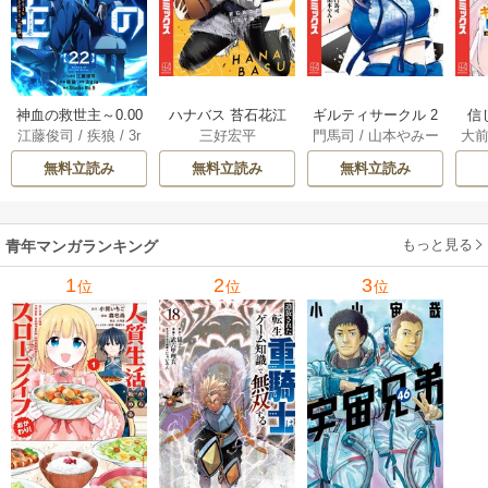
神血の救世主～0.00
ハナバス 苔石花江
ギルティサークル 2
信
江藤俊司
/
疾狼
/
3r
三好宏平
門馬司
/
山本やみー
大
000001％を引き当
のバスケ論 7巻
1巻
に
d Ie
/
Studio No.9
て最強へ～【電子
で
無料立読み
無料立読み
無料立読み
書籍特典付】 22巻
ギ
ャ
の
もっと見る
青年マンガランキング
れ
メ
1
2
3
位
位
位
ぁ