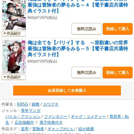
最強は冒険者の夢をみる～４【電子書店共通特
典イラスト付】
660pt/726円(税込)
無料立読み
登録して購入
作品紹介
俺は全てを【パリイ】する ～逆勘違いの世界
最強は冒険者の夢をみる～５【電子書店共通特
典イラスト付】
660pt/726円(税込)
無料立読み
登録して購入
作品紹介
会員登録して全巻購入
作家名：
KRSG
/
鍋敷
/
カワグチ
ジャンル：
青年マンガ
バトル・アクション
/
ファンタジー
/
ギャグ・コメディー
/
異世界・転
生
/
広告掲載中
/
電子特典付き
作品タグ：
皇帝
/
冒険者
/
ギャップがいい
/
絵が綺麗