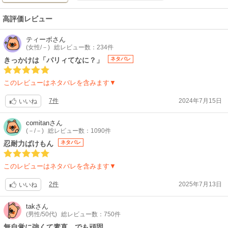
高評価レビュー
ティーボ
さん
(女性/－)
総レビュー数：234件
きっかけは「パリィてなに？」
ネタバレ
このレビューはネタバレを含みます▼
7件
2024年7月15日
いいね
comitan
さん
(－/－)
総レビュー数：1090件
忍耐力ばけもん
ネタバレ
このレビューはネタバレを含みます▼
2件
2025年7月13日
いいね
tak
さん
(男性/50代)
総レビュー数：750件
無自覚に強くて素直、でも頑固