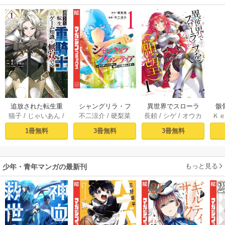
追放された転生重
シャングリラ・フ
異世界でスローラ
骸
猫子
/
じゃいあん
/
不二涼介
/
硬梨菜
長頼
/
シゲ
/
オウカ
Ｋ
騎士はゲーム知識
ロンティア（１）
イフを（願望） 1
異
武六甲理衣
で無双する（１）
～クソゲーハン
1冊無料
3冊無料
3冊無料
ター、神ゲーに挑
まんとす～
もっと見る
少年・青年マンガの最新刊