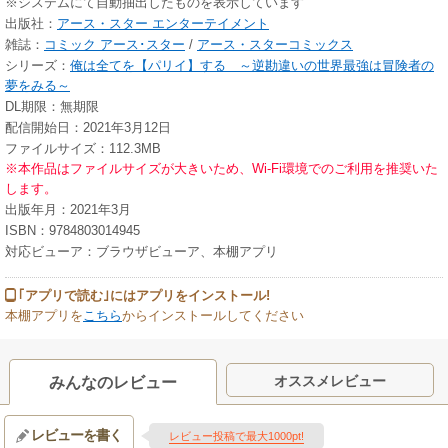
※システムにて自動抽出したものを表示しています
出版社：
アース・スター エンターテイメント
雑誌：
コミック アース･スター
/
アース・スターコミックス
シリーズ：
俺は全てを【パリイ】する ～逆勘違いの世界最強は冒険者の
夢をみる～
DL期限：無期限
配信開始日：2021年3月12日
ファイルサイズ：112.3MB
※本作品はファイルサイズが大きいため、Wi-Fi環境でのご利用を推奨いた
します。
出版年月：2021年3月
ISBN：9784803014945
対応ビューア：ブラウザビューア、本棚アプリ
｢アプリで読む｣にはアプリをインストール!
本棚アプリを
こちら
からインストールしてください
オススメレビュー
みんなのレビュー
レビューを書く
レビュー投稿で最大1000pt!