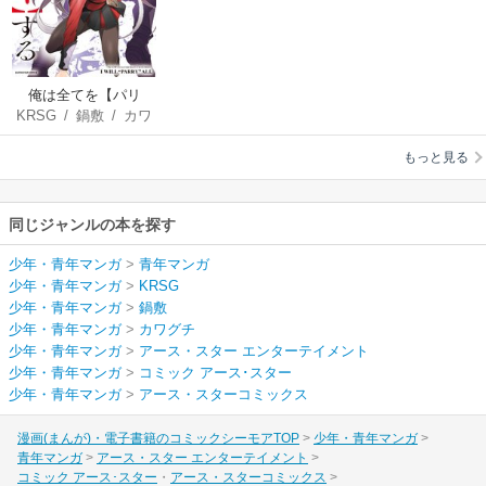
俺は全てを【パリ
KRSG
/
鍋敷
/
カワ
イ】する ～逆勘違
グチ
いの世界最強は冒険
もっと見る
者の夢をみる～
同じジャンルの本を探す
少年・青年マンガ
>
青年マンガ
少年・青年マンガ
>
KRSG
少年・青年マンガ
>
鍋敷
少年・青年マンガ
>
カワグチ
少年・青年マンガ
>
アース・スター エンターテイメント
少年・青年マンガ
>
コミック アース･スター
少年・青年マンガ
>
アース・スターコミックス
漫画(まんが)・電子書籍のコミックシーモアTOP
少年・青年マンガ
青年マンガ
アース・スター エンターテイメント
コミック アース･スター
アース・スターコミックス