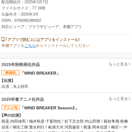
配信開始日：2025年3月7日
ファイルサイズ：77.1MB
出版年月：2025年3月
ISBN：9784065388402
対応ビューア：ブラウザビューア、本棚アプリ
｢アプリで読む｣にはアプリをインストール!
本棚アプリを
こちら
からインストールしてください
もっと見る
2025年秋映画化作品
映画化
「WIND BREAKER」
【出演】
出演：水上恒司
もっと見る
2025年春アニメ化作品
アニメ化
「WIND BREAKER Season2」
【声の出演】
桜遥:内田雄馬 / 楡井秋彦:千葉翔也 / 杉下京太郎:内山昂輝 / 蘇枋隼飛:島﨑
信長 / 桐生三輝:豊永利行 / 柘浦大河:河西健吾 / 梶蓮:岡本信彦 / 梅宮一:中