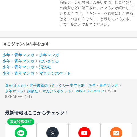
喧嘩シーンや男同士の熱い友情、ヒロインと
の純愛などに魅了され、ハマる人が続出して
いるようです。「ヤンキーを題材にした漫画
はとっつきにくそう…」と感じている人も、
ぜひ一度読んでみてください。
同じジャンルの本を探す
少年・青年マンガ
>
少年マンガ
少年・青年マンガ
>
にいさとる
少年・青年マンガ
>
講談社
少年・青年マンガ
>
マガジンポケット
漫画(まんが)・電子書籍のコミックシーモアTOP
少年・青年マンガ
少年マンガ
講談社
マガジンポケット
WIND BREAKER
WIND
BREAKER（21）
最新情報はここからチェック！
限定特典GET