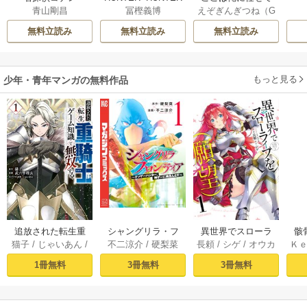
青山剛昌
冨樫義博
えぞぎんぎつね（G
モノクロ版
先に行けと言って
Aノベル／SBクリ
から10年がたった
無料立読み
無料立読み
無料立読み
エイティブ刊）
/
ら伝説になってい
阿倍野ちゃこ
/
De
た。
eCHA
もっと見る
少年・青年マンガの無料作品
追放された転生重
シャングリラ・フ
異世界でスローラ
骸
猫子
/
じゃいあん
/
不二涼介
/
硬梨菜
長頼
/
シゲ
/
オウカ
Ｋ
騎士はゲーム知識
ロンティア（１）
イフを（願望） 1
異
武六甲理衣
で無双する（１）
～クソゲーハン
1冊無料
3冊無料
3冊無料
ター、神ゲーに挑
まんとす～