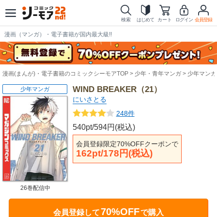
検索
はじめて
カート
ログイン
会員登録
漫画（マンガ）・電子書籍が国内最大級!!
漫画(まんが)・電子書籍のコミックシーモアTOP
少年・青年マンガ
少年マンガ
WIND BREAKER（21）
少年マンガ
にいさとる
248件
540pt/594円(税込)
会員登録限定70%OFFクーポンで
162pt/178円(税込)
26巻配信中
70%OFF
会員登録して
で購入