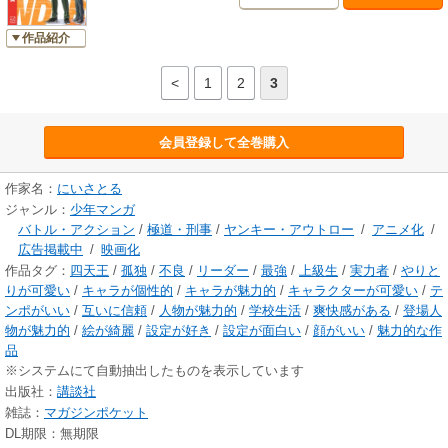
作品紹介
<
1
2
3
会員登録して全巻購入
作家名：
にいさとる
ジャンル：
少年マンガ
バトル・アクション
/
極道・刑事
/
ヤンキー・アウトロー
/
アニメ化
/
広告掲載中
/
映画化
作品タグ：
四天王
/
孤独
/
不良
/
リーダー
/
最強
/
上級生
/
実力者
/
やりと
りが可愛い
/
キャラが個性的
/
キャラが魅力的
/
キャラクターが可愛い
/
テ
ンポがいい
/
互いに信頼
/
人物が魅力的
/
学校生活
/
爽快感がある
/
登場人
物が魅力的
/
絵が綺麗
/
設定が好き
/
設定が面白い
/
顔がいい
/
魅力的な作
品
※システムにて自動抽出したものを表示しています
出版社：
講談社
雑誌：
マガジンポケット
DL期限：無期限