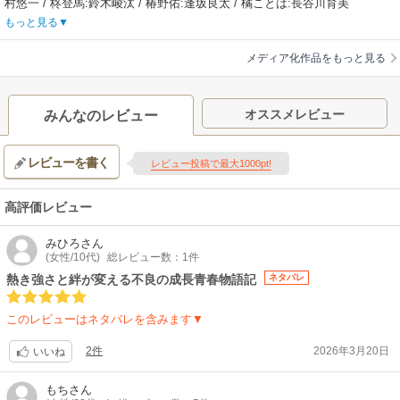
村悠一 / 柊登馬:鈴木崚汰 / 椿野佑:逢坂良太 / 橘ことは:長谷川育美
【あらすじ】
もっと見る
人を傷つける者、物を壊す者、悪意を持ち込む者何人も例外なくボウフウ
リンが粛清する――！偏差値は最底辺、ケンカは最強。超不良校として名
メディア化作品をもっと見る
高い、風鈴（ふうりん）高校。その「てっぺん」を獲るため、街の“外”から
やってきた高校 1年生・桜遥。しかし、現在の風鈴高校は“防風鈴”（ボウフ
ウリン）と名付けられ街を守る集団となっていた。仲間や街の人々との触
オススメレビュー
みんなのレビュー
れ合いを通して、少しずつ「てっぺん」のあり方が変わり始めた桜。新た
な仲間、新たな敵との出会い――級長として“守るために闘う”桜の英雄伝
レビューを書く
説、次なるステージへ！
レビュー投稿で最大1000pt!
【制作会社】
CloverWorks
高評価レビュー
【スタッフ情報】
原作:にいさとる「WIND BREAKER」(「マガジンポケット」講談社刊）
みひろ
さん
監督:赤井俊文
(女性/10代)
総レビュー数：1件
シリーズ構成:瀬古浩司 / キャラクターデザイン:川上大志 / 総作画監督:川
熱き強さと絆が変える不良の成長青春物語記
ネタバレ
上大志、田中裕介 / アクションディレクター:浅賀和行 / プロップデザイン:
羽土真衣子 / 美術設定・美術監督:守安靖尚 / 色彩設計:原恭子、横田明日香
このレビューはネタバレを含みます▼
/ 撮影監督:長瀬由起子 / 3Dディレクター:渡邉啓太 / 編集:三嶋章紀 / 音楽:
高橋諒 / 音響監督:明田川仁
2件
2026年3月20日
いいね
【音楽】
OP:SixTONES / ED:シャイトープ「Itʻs myself」
もち
さん
【関連リンク】