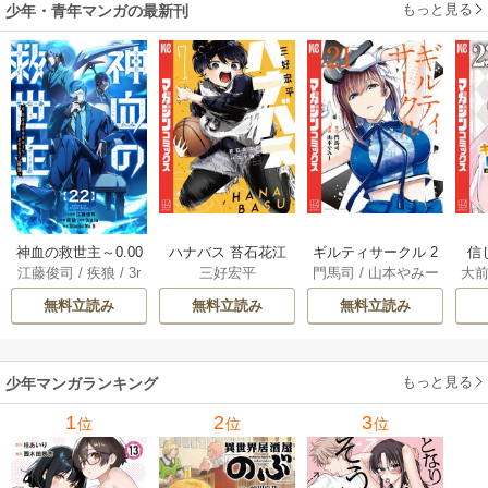
もっと見る
少年・青年マンガの最新刊
神血の救世主～0.00
ハナバス 苔石花江
ギルティサークル 2
信
江藤俊司
/
疾狼
/
3r
三好宏平
門馬司
/
山本やみー
大
000001％を引き当
のバスケ論 7巻
1巻
に
d Ie
/
Studio No.9
て最強へ～【電子
で
無料立読み
無料立読み
無料立読み
書籍特典付】 22巻
ギ
ャ
の
もっと見る
少年マンガランキング
れ
メ
1
2
3
位
位
位
ぁ