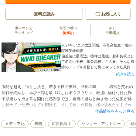
無料立読み
お気に入り
最初の巻へ
少年マンガ
新刊
ランキング
無料!!
自動購入
2024年アニメ放送開始、不良高校生・桜の
喧嘩英雄伝説！
偏差値は最底辺、喧嘩は最強。超不良校とし
て名高い学校・風鈴高校。この春、そんな風
鈴のトップを目指して街にやってきた風鈴高
校１年生・桜遥は、風鈴高校が“防風鈴”と名
続きを読む
付けられた街を守る集団となっていたことを
知る。そして桜は、風鈴の一員として街を守
激闘を越え、宿りし決意。若き不良の英雄、成長の時――！ 梅宮と焚石の
るため戦い始めることに──！
決戦が終結し、再び平穏を取り戻したボウフウリン。救援に駆け付けた獅
子頭連らを招き幕を開けた感謝祭では、自身の過ちと向き合った佐狐が柊
に秘めていた想いを打ち明ける。そして楡井や蘇枋、桜の級友たちもそれ
ぞれが新たな決意を胸にする中、杉下は桜に抱いた感情に葛藤し――!?
作品情報をもっと見る
メディア化
無料
広告掲載中
ヤンキー・アウトロー
極