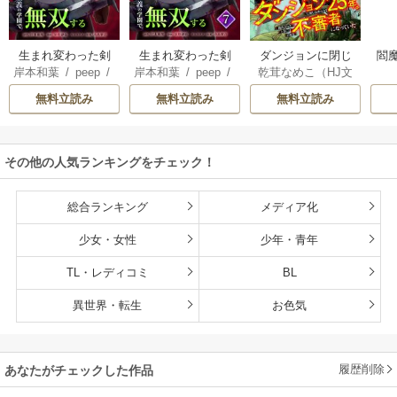
生まれ変わった剣
生まれ変わった剣
ダンジョンに閉じ
閻魔
岸本和葉
/
peep
/
岸本和葉
/
peep
/
乾茸なめこ（HJ文
聖、剣士が冷遇さ
聖、剣士が冷遇さ
込められて25年。
染野静也
/
桑島黎
染野静也
/
桑島黎
庫／ホビージャパ
れる魔術至上主義
れる魔術至上主義
救出されたときに
無料立読み
無料立読み
無料立読み
音
/
taskey STUDI
音
/
taskey STUDI
ン刊）
/
御手洗太
の学園で無双する
の学園で無双する
は立派な不審者に
O
O
陽
/
芝
【単行本版】
なっていた【分冊
版】
その他の人気ランキングをチェック！
総合ランキング
メディア化
少女・女性
少年・青年
TL・レディコミ
BL
異世界・転生
お色気
履歴削除
あなたがチェックした作品