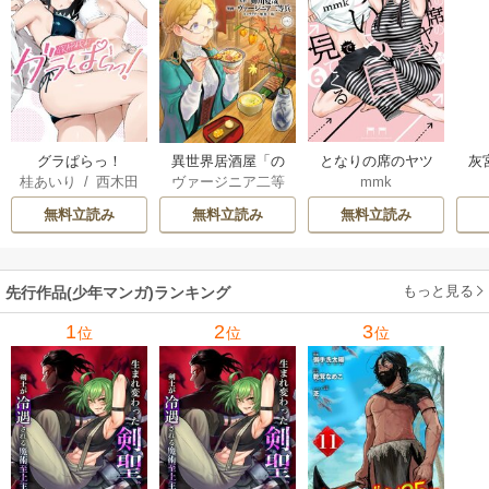
グラぱらっ！
異世界居酒屋「の
となりの席のヤツ
灰
桂あいり
/
西木田
ヴァージニア二等
mmk
ぶ」
がそういう目で見
景志
兵
/
蝉川夏哉
/
転
てくる
無料立読み
無料立読み
無料立読み
もっと見る
先行作品(少年マンガ)ランキング
1
2
3
位
位
位